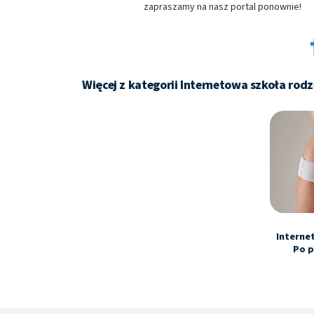
Niezbędne
zapraszamy na nasz portal ponownie!
Wydajność (Performance)
Reklama / śledzenie
Więcej z kategorii Internetowa szkoła rodz
Interne
Po p
Medme
Internetowa szkoła rodzenia
Po porodzie