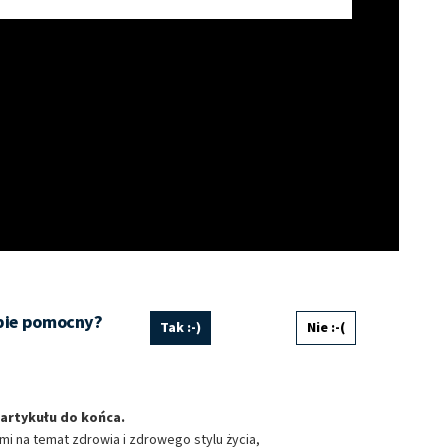
ści
 z różnych źródeł
ebie pomocny?
Tak :-)
Nie :-(
ormacji
artykułu do końca.
ami na
temat zdrowia i zdrowego stylu życia,