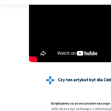
Wykorzystanie profili do wyboru spersonalizowanych reklam
Tworzenie profili w celu personalizacji treści
Wykorzystywanie profili w celu doboru spersonalizowanych tre
Pomiar efektywności reklam
Pomiar efektywności treści
Rozumienie odbiorców dzięki statystyce lub kombinacji danych
Rozwój i ulepszanie usług
Wykorzystywanie ograniczonych danych do wyboru treści
Czy ten artykuł był dla Ci
Funkcje specjalne IAB:
Użycie dokładnych danych geolokalizacyjnych
Identyfikowanie urządzeń na podstawie aktywnie żądanych inf
Dziękujemy za przeczytanie naszego 
Cele przetwarzania inne niż IAB:
Jeśli chcesz być na bieżąco z informacj