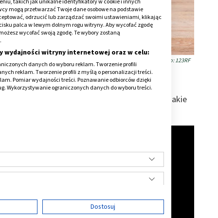
iu, takich jak unikalne identyfikatory w cookie i innych
awcy mogą przetwarzać Twoje dane osobowe na podstawie
kceptować, odrzucić lub zarządzać swoimi ustawieniami, klikając
cisku palca w lewym dolnym rogu witryny. Aby wycofać zgodę
onie możesz wycofać swoją zgodę. Te wybory zostaną
.
y wydajności witryny internetowej oraz w celu:
Źródło: 123RF
niczonych danych do wyboru reklam. Tworzenie profili
ch reklam. Tworzenie profili z myślą o personalizacji treści.
klam. Pomiar wydajności treści. Poznawanie odbiorców dzięki
ka, a także spakowaniu torby do szpitala -
ług. Wykorzystywanie ograniczonych danych do wyboru treści.
ów. Zapytaliśmy też doświadczone mamy o to, jakie
ę
Dostosuj