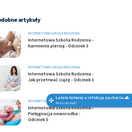
odobne artykuły
INTERNETOWA SZKOŁA RODZENIA
Internetowa Szkoła Rodzenia -
Karmienie piersią - Odcinek 3
INTERNETOWA SZKOŁA RODZENIA
Internetowa Szkoła Rodzenia -
Jak przetrwać ciążę - Odcinek 1
Latem łatwiej o infekcję pęcherza 🌊
INTERNETOWA SZKOŁA RODZENIA
Robisz ten błąd?
Internetowa Szkoła Rodzenia -
Pielęgnacja noworodka -
Odcinek 5