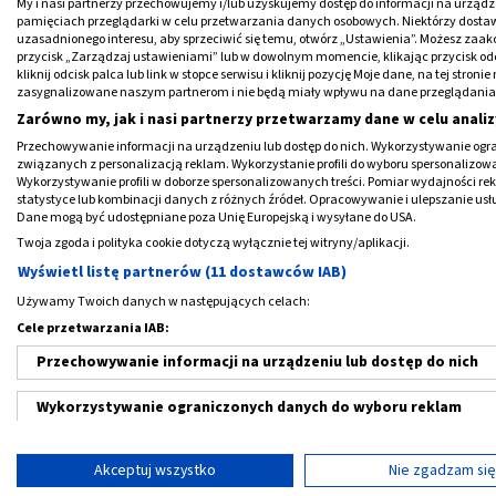
My i nasi partnerzy przechowujemy i/lub uzyskujemy dostęp do informacji na urządzen
pamięciach przeglądarki w celu przetwarzania danych osobowych. Niektórzy dost
uzasadnionego interesu, aby sprzeciwić się temu, otwórz „Ustawienia”. Możesz zaa
przycisk „Zarządzaj ustawieniami” lub w dowolnym momencie, klikając przycisk od
kliknij odcisk palca lub link w stopce serwisu i kliknij pozycję Moje dane, na tej str
zasygnalizowane naszym partnerom i nie będą miały wpływu na dane przeglądania
Zarówno my, jak i nasi partnerzy przetwarzamy dane w celu analiz
Przechowywanie informacji na urządzeniu lub dostęp do nich. Wykorzystywanie ogra
związanych z personalizacją reklam. Wykorzystanie profili do wyboru spersonalizowany
Wykorzystywanie profili w doborze spersonalizowanych treści. Pomiar wydajności re
O pomoc w przygotowaniu wyprawki dla dziec
statystyce lub kombinacji danych z różnych źródeł. Opracowywanie i ulepszanie us
Dane mogą być udostępniane poza Unię Europejską i wysyłane do USA.
poprosiliśmy położną i ekspertów od zakup
Twoja zgoda i polityka cookie dotyczą wyłącznie tej witryny/aplikacji.
akcesoria przydały im się najbardziej.
Wyświetl listę partnerów (11 dostawców IAB)
Używamy Twoich danych w następujących celach:
Cele przetwarzania IAB:
Przechowywanie informacji na urządzeniu lub dostęp do nich
Wykorzystywanie ograniczonych danych do wyboru reklam
Tworzenie profili w celu spersonalizowanych reklam
Akceptuj wszystko
Nie zgadzam si