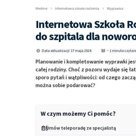
Medme
Internetowa szkoła rodzenia
Wyprawka
Internetowa Szkoła Ro
do szpitala dla nowor
Data aktualizacji: 17 maja 2024
~ 1 minuta czytan
Planowanie i kompletowanie wyprawki jest
całej rodziny. Choć z pozoru wydaje się ł
sporo pytań i wątpliwości: od czego zaczą
można sobie podarować?
W czym możemy Ci pomóc?
Umów teleporadę ze specjalistą