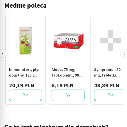
Medme poleca
‹
›
Immunofort, płyn
Abrea, 75 mg,
Sympramol, 50
doustny, 125 g
tabl.dojelit., 90
mg, tabletki
(Leki Natury)
szt
drażowane
20,19 PLN
8,19 PLN
48,89 PLN