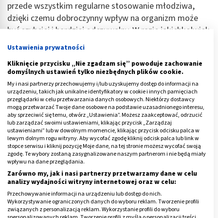
przede wszystkim regularne stosowanie młodziwa,
dzięki czemu dobroczynny wpływ na organizm może
być szybciej i bardziej odczuwalny. W razie jakichkolwiek
wątpliwości należy przeczytać zalecenia widniejące w
Ustawienia prywatności
ulotce lub na etykiecie wybranego produktu bądź
Kliknięcie przycisku „Nie zgadzam się” powoduje zachowanie
zasięgnąć porady lekarza lub farmaceuty.
domyślnych ustawień tylko niezbędnych plików cookie.
My i nasi partnerzy przechowujemy i/lub uzyskujemy dostęp do informacji na
Reklama
urządzeniu, takich jak unikalne identyfikatory w cookie i innych pamięciach
przeglądarki w celu przetwarzania danych osobowych. Niektórzy dostawcy
mogą przetwarzać Twoje dane osobowe na podstawie uzasadnionego interesu,
aby sprzeciwić się temu, otwórz „Ustawienia”. Możesz zaakceptować, odrzucić
lub zarządzać swoimi ustawieniami, klikając przycisk „Zarządzaj
ustawieniami” lub w dowolnym momencie, klikając przycisk odcisku palca w
lewym dolnym rogu witryny. Aby wycofać zgodę kliknij odcisk palca lub link w
stopce serwisu i kliknij pozycję Moje dane, na tej stronie możesz wycofać swoją
zgodę. Te wybory zostaną zasygnalizowane naszym partnerom i nie będą miały
wpływu na dane przeglądania.
Zarówno my, jak i nasi partnerzy przetwarzamy dane w celu
analizy wydajności witryny internetowej oraz w celu:
Przechowywanie informacji na urządzeniu lub dostęp do nich.
Wykorzystywanie ograniczonych danych do wyboru reklam. Tworzenie profili
związanych z personalizacją reklam. Wykorzystanie profili do wyboru
spersonalizowanych reklam. Tworzenie profili z myślą o personalizacji treści.