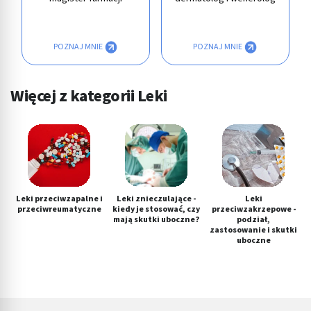
POZNAJ MNIE
POZNAJ MNIE
Więcej z kategorii Leki
Leki przeciwzapalne i
Leki znieczulające -
Leki
przeciwreumatyczne
kiedy je stosować, czy
przeciwzakrzepowe -
mają skutki uboczne?
podział,
zastosowanie i skutki
uboczne