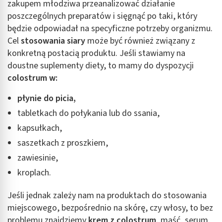
zakupem młodziwa przeanalizować działanie
poszczególnych preparatów i sięgnąć po taki, który
Wykorzystywanie profili w celu doboru
spersonalizowanych treści
będzie odpowiadał na specyficzne potrzeby organizmu.
Cel
stosowania siary
może być również związany z
Pomiar efektywności reklam
konkretną postacią produktu. Jeśli stawiamy na
doustne suplementy diety, to mamy do dyspozycji
Pomiar efektywności treści
colostrum w:
Rozumienie odbiorców dzięki statystyce lub
kombinacji danych z różnych źródeł
płynie do picia,
tabletkach do połykania lub do ssania,
Rozwój i ulepszanie usług
kapsułkach,
Wykorzystywanie ograniczonych danych do
saszetkach z proszkiem,
wyboru treści
zawiesinie,
Funkcje specjalne IAB:
kroplach.
Użycie dokładnych danych geolokalizacyjnych
Jeśli jednak zależy nam na produktach do stosowania
Identyfikowanie urządzeń na podstawie
aktywnie żądanych informacji
miejscowego, bezpośrednio na skórę, czy włosy, to bez
problemu znajdziemy
krem z colostrum
, maść, serum,
Cele przetwarzania inne niż IAB: