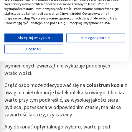
Wykorzystywanie profili w doborze spersonalizowanych treści. Pomiar
wydajności reklam. Pomiar wydajności treści. Poznawanie odbiorców dzięki
statystyce lub kombinacji danych z różnych źródeł. Opracowywanie i
Rodzaje colostrum dla dorosłych
ulepszanie usług. Wykorzystywanie ograniczonych danych do wyboru treści.
Dane mogą być udostępniane poza Unię Europejską i wysyłane do USA.
Szukając
najlepszego colostrum dla dorosłych
w
Twoja zgoda i polityka cookie dotyczą wyłącznie tej witryny/aplikacji.
pierwszej kolejności trafimy na podział preparatów na
Wyświetl listę partnerów (11 dostawców IAB)
Akceptuj wszystko
Nie zgadzam się
siarę krowią
, kozią czy owczą. Najbardziej popularne i
Używamy Twoich danych w następujących celach:
Dostosuj
zbliżone do ludzkiego młodziwa jest
colostrum
Cele przetwarzania IAB:
bydlęce
, co nie oznacza, że siara pochodząca od reszty
Przechowywanie informacji na urządzeniu lub
wymienionych zwierząt nie wykazuje podobnych
dostęp do nich
właściwości.
Wykorzystywanie ograniczonych danych do
wyboru reklam
Część osób może zdecydować się na
colostrum kozie
z
uwagi na nietolerancję białek mleka krowiego. Chociaż
Tworzenie profili w celu spersonalizowanych
warto przy tym podkreślić, że wysokiej jakości siara
reklam
bydlęca, pozyskana w odpowiednim czasie, ma niską
Wykorzystanie profili do wyboru
zawartość laktozy, czy kazeiny.
spersonalizowanych reklam
Aby dokonać optymalnego wyboru, warto przed
Tworzenie profili w celu personalizacji treści