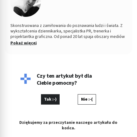
Skonstruowana z zamiłowania do poznawania ludzi i świata. Z
wykształcenia dziennikarka, specjalistka PR, trenerka i
projektantka graficzna. Od ponad 20 lat spaja obszary mediów
tradycyjnych z nowymi, współpracując po drodze z
Pokaż więcej
redakcjami, pisząc, fotografując, redagując, wydając gazety i
serwisy internetowe. Na przestrzeni lat związana m.in. z
Dziennikiem Łódzkim, serwisami Nasze Miasto i Moje Miasto.
Swoje pasje i doświadczenie wykorzystuje w pracy
zawodowej.
Czy ten artykuł był dla
Ciebie pomocny?
Tak :-)
Nie :-(
Dziękujemy za przeczytanie naszego artykułu do
końca.