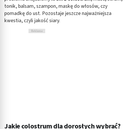
tonik, balsam, szampon, maskę do włosów, czy
Niezbędne
pomadkę do ust. Pozostaje jeszcze najważniejsza
Wydajność (Performance)
kwestia, czyli jakość siary.
Reklama / śledzenie
Reklama
Jakie colostrum dla dorosłych wybrać?