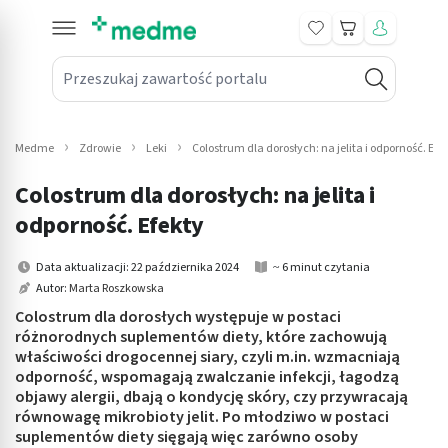
Koszyk
Przeszukaj zawartość portalu
in submenu: Leki na receptę
win submenu: Zdrowie
Medme
Zdrowie
Leki
Colostrum dla dorosłych: na jelita i odporność. Efe
win submenu: Suplementy
Colostrum dla dorosłych: na jelita i
win submenu: Mama i dziecko
odporność. Efekty
win submenu: Kosmetyki
Data aktualizacji: 22 października 2024
~ 6 minut czytania
Autor:
Marta Roszkowska
win submenu: Higiena
Colostrum dla dorosłych występuje w postaci
różnorodnych suplementów diety, które zachowują
win submenu: Sprzęt medyczny
właściwości drogocennej siary, czyli m.in. wzmacniają
odporność, wspomagają zwalczanie infekcji, łagodzą
win submenu: Intymne
objawy alergii, dbają o kondycję skóry, czy przywracają
równowagę mikrobioty jelit. Po młodziwo w postaci
suplementów diety sięgają więc zarówno osoby
win submenu: Wellness