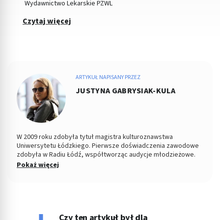
Wydawnictwo Lekarskie PZWL
Czytaj więcej
ARTYKUŁ NAPISANY PRZEZ
JUSTYNA GABRYSIAK-KULA
W 2009 roku zdobyła tytuł magistra kulturoznawstwa
Uniwersytetu Łódzkiego. Pierwsze doświadczenia zawodowe
zdobyła w Radiu Łódź, współtworząc audycje młodzieżowe.
Od kilku lat pracuje jako copywriter, specjalizując się w
Pokaż więcej
tematyce medycznej, kosmetycznej, parentingowej i w
dziedzinach pokrewnych. Napisała dotąd setki artykułów o
zdrowiu. Prywatnie wychowuje dzieci, pływa i czyta książki,
choć to właśnie pisanie było zawsze jej ulubionym zajęciem.
Czy ten artykuł był dla