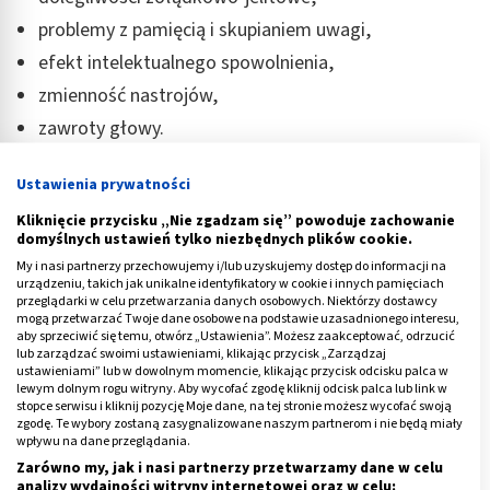
problemy z pamięcią i skupianiem uwagi,
efekt intelektualnego spowolnienia,
zmienność nastrojów,
zawroty głowy.
Pacjenci stosujący
leki przeciwpadaczkowe
pytają też
Ustawienia prywatności
o związek między nimi
a
:
Kliknięcie przycisku „Nie zgadzam się” powoduje zachowanie
domyślnych ustawień tylko niezbędnych plików cookie.
alkoholem - leków na padaczkę absolutnie nie wolno
My i nasi partnerzy przechowujemy i/lub uzyskujemy dostęp do informacji na
łączyć z alkoholem – interakcja substancji może
urządzeniu, takich jak unikalne identyfikatory w cookie i innych pamięciach
przeglądarki w celu przetwarzania danych osobowych. Niektórzy dostawcy
prowadzić do poważnych uszkodzeń wątroby, nerek
mogą przetwarzać Twoje dane osobowe na podstawie uzasadnionego interesu,
lub mózgu,
aby sprzeciwić się temu, otwórz „Ustawienia”. Możesz zaakceptować, odrzucić
lub zarządzać swoimi ustawieniami, klikając przycisk „Zarządzaj
jazdą samochodem - po żadnych lekach
ustawieniami” lub w dowolnym momencie, klikając przycisk odcisku palca w
lewym dolnym rogu witryny. Aby wycofać zgodę kliknij odcisk palca lub link w
wpływających na koncentrację nie powinno się
stopce serwisu i kliknij pozycję Moje dane, na tej stronie możesz wycofać swoją
prowadzić pojazdów ani obsługiwać maszyn; sama
zgodę. Te wybory zostaną zasygnalizowane naszym partnerom i nie będą miały
wpływu na dane przeglądania.
padaczka jest przeciwwskazaniem do prowadzenia
Zarówno my, jak i nasi partnerzy przetwarzamy dane w celu
auta, ponieważ nastąpienie ataku podczas jazdy
analizy wydajności witryny internetowej oraz w celu: