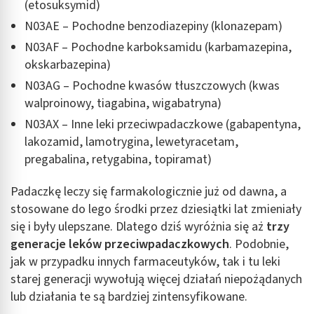
(etosuksymid)
N03AE – Pochodne benzodiazepiny (klonazepam)
N03AF – Pochodne karboksamidu (karbamazepina,
okskarbazepina)
N03AG – Pochodne kwasów tłuszczowych (kwas
walproinowy, tiagabina, wigabatryna)
N03AX – Inne leki przeciwpadaczkowe (gabapentyna,
lakozamid, lamotrygina, lewetyracetam,
pregabalina, retygabina, topiramat)
Padaczkę leczy się farmakologicznie już od dawna, a
stosowane do lego środki przez dziesiątki lat zmieniały
się i były ulepszane. Dlatego dziś wyróżnia się aż
trzy
generacje leków przeciwpadaczkowych
. Podobnie,
jak w przypadku innych farmaceutyków, tak i tu leki
starej generacji wywołują więcej działań niepożądanych
lub działania te są bardziej zintensyfikowane.