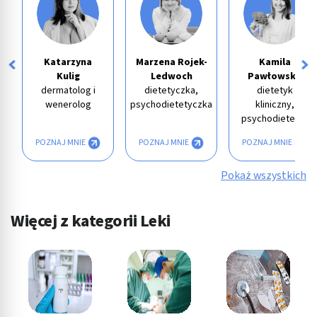
Katarzyna
Marzena Rojek-
Kamila
Kulig
Ledwoch
Pawłowska
dermatolog i
dietetyczka,
dietetyk
wenerolog
psychodietetyczka
kliniczny,
psychodietetyk
POZNAJ MNIE
POZNAJ MNIE
POZNAJ MNIE
Pokaż wszystkich
Więcej z kategorii Leki