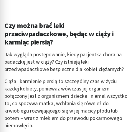
Identyfikowanie urządzeń na podstawie
aktywnie żądanych informacji
Cele przetwarzania inne niż IAB:
Czy można brać leki
Niezbędne
przeciwpadaczkowe, będąc w ciąży i
karmiąc piersią?
Wydajność (Performance)
Reklama / śledzenie
Jak wygląda postępowanie, kiedy pacjentka chora na
padaczkę jest w ciąży? Czy istnieją leki
przeciwpadaczkowe bezpieczne dla kobiet ciężarnych?
Ciąża i karmienie piersią to szczególny czas w życiu
każdej kobiety, ponieważ wówczas jej organizm
połączony jest z organizmem dziecka i niemal wszystko
to, co spożywa matka, wchłania się również do
krwiobiegu rozwijającego się w jej macicy płodu lub
potem – wraz z mlekiem do przewodu pokarmowego
niemowlęcia.