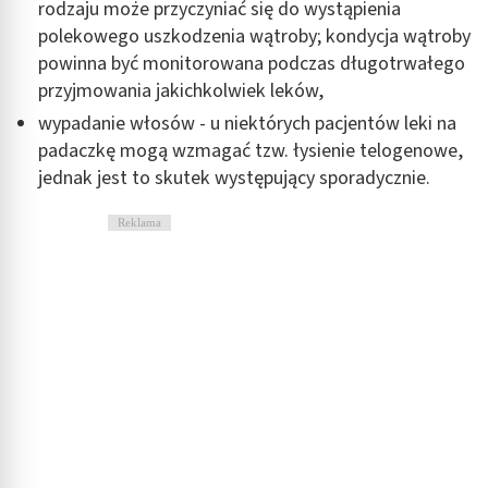
Wykorzystanie profili do wyboru
rodzaju może przyczyniać się do wystąpienia
spersonalizowanych reklam
polekowego uszkodzenia wątroby; kondycja wątroby
powinna być monitorowana podczas długotrwałego
Tworzenie profili w celu personalizacji treści
przyjmowania jakichkolwiek leków,
Wykorzystywanie profili w celu doboru
wypadanie włosów - u niektórych pacjentów leki na
spersonalizowanych treści
padaczkę mogą wzmagać tzw. łysienie telogenowe,
jednak jest to skutek występujący sporadycznie.
Pomiar efektywności reklam
Pomiar efektywności treści
Reklama
Rozumienie odbiorców dzięki statystyce lub
kombinacji danych z różnych źródeł
Rozwój i ulepszanie usług
Wykorzystywanie ograniczonych danych do
wyboru treści
Funkcje specjalne IAB:
Użycie dokładnych danych geolokalizacyjnych