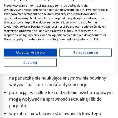
grozi poważnymi konsekwencjami,
Przechowywanie informacji na urządzeniu lub dostęp do nich.
Wykorzystywanie ograniczonych danych do wyboru reklam. Tworzenie profili
masą ciała - nawet leki przeciwpadaczkowe nowej
związanych z personalizacją reklam. Wykorzystanie profili do wyboru
generacji mogą powodować tycie, u niektórych
spersonalizowanych reklam. Tworzenie profili z myślą o personalizacji treści.
Wykorzystywanie profili w doborze spersonalizowanych treści. Pomiar
pacjentów wzmagają one apetyt, powodując
wydajności reklam. Pomiar wydajności treści. Poznawanie odbiorców dzięki
zwiększoną podaż pokarmów,
statystyce lub kombinacji danych z różnych źródeł. Opracowywanie i
ulepszanie usług. Wykorzystywanie ograniczonych danych do wyboru treści.
antykoncepcją - leki przeciwpadaczkowe indukujące
Dane mogą być udostępniane poza Unię Europejską i wysyłane do USA.
enzymy wątrobowe przyspieszają metabolizm, przez
Twoja zgoda i polityka cookie dotyczą wyłącznie tej witryny/aplikacji.
co hormony są szybciej rozkładane i krócej obecne w
Wyświetl listę partnerów (11 dostawców IAB)
Akceptuj wszystko
Nie zgadzam się
organizmie – może to zmniejszać skuteczność
Używamy Twoich danych w następujących celach:
Dostosuj
antykoncepcji doustnej lub innych środków
Cele przetwarzania IAB:
hormonalnych (np. implantów dopochwowych); leki
Przechowywanie informacji na urządzeniu lub
na padaczkę nieindukujące enzymów nie powinny
dostęp do nich
wpływać na skuteczność antykoncepcji,
Wykorzystywanie ograniczonych danych do
potencją - wszelkie leki o działaniu psychotropowym
wyboru reklam
mogą wpływać na sprawność seksualną i libido
Tworzenie profili w celu spersonalizowanych
pacjenta,
reklam
wątroba - niewłaściwe stosowanie leków tego