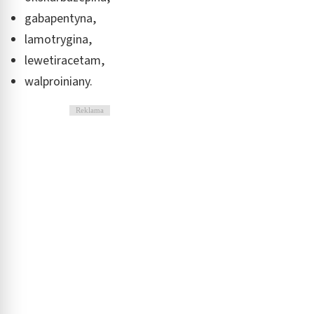
gabapentyna,
lamotrygina,
lewetiracetam,
walproiniany.
Reklama