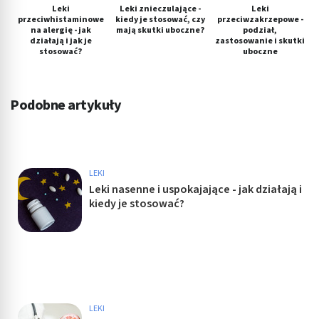
Leki
Leki znieczulające -
Leki
przeciwhistaminowe
kiedy je stosować, czy
przeciwzakrzepowe -
na alergię - jak
mają skutki uboczne?
podział,
działają i jak je
zastosowanie i skutki
stosować?
uboczne
Podobne artykuły
LEKI
Leki nasenne i uspokajające - jak działają i
kiedy je stosować?
LEKI