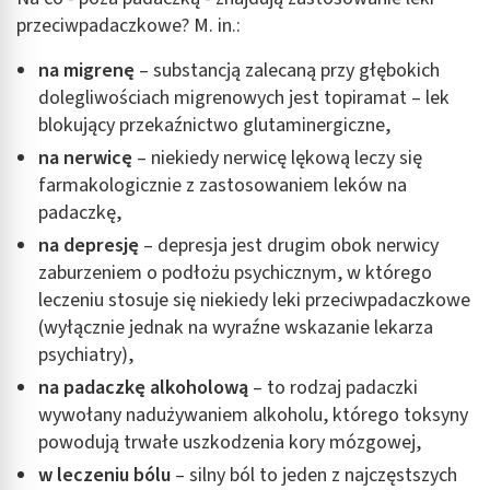
przeciwpadaczkowe? M. in.:
na migrenę
– substancją zalecaną przy głębokich
dolegliwościach migrenowych jest topiramat – lek
blokujący przekaźnictwo glutaminergiczne,
na nerwicę
– niekiedy nerwicę lękową leczy się
farmakologicznie z zastosowaniem leków na
padaczkę,
na depresję
– depresja jest drugim obok nerwicy
zaburzeniem o podłożu psychicznym, w którego
leczeniu stosuje się niekiedy leki przeciwpadaczkowe
(wyłącznie jednak na wyraźne wskazanie lekarza
psychiatry),
na padaczkę alkoholową
– to rodzaj padaczki
wywołany nadużywaniem alkoholu, którego toksyny
powodują trwałe uszkodzenia kory mózgowej,
w leczeniu bólu
– silny ból to jeden z najczęstszych