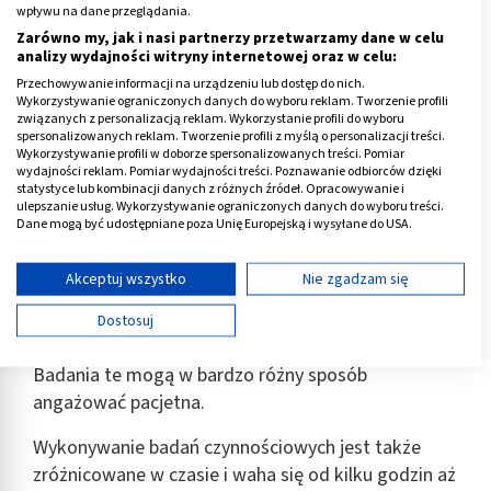
wpływu na dane przeglądania.
Zarówno my, jak i nasi partnerzy przetwarzamy dane w celu
analizy wydajności witryny internetowej oraz w celu:
Spirometria - co to za badanie i co wykrywa? Normy i cena
Przechowywanie informacji na urządzeniu lub dostęp do nich.
Wykorzystywanie ograniczonych danych do wyboru reklam. Tworzenie profili
związanych z personalizacją reklam. Wykorzystanie profili do wyboru
spersonalizowanych reklam. Tworzenie profili z myślą o personalizacji treści.
Wykorzystywanie profili w doborze spersonalizowanych treści. Pomiar
wydajności reklam. Pomiar wydajności treści. Poznawanie odbiorców dzięki
statystyce lub kombinacji danych z różnych źródeł. Opracowywanie i
Czym są badania czynnościowe?
ulepszanie usług. Wykorzystywanie ograniczonych danych do wyboru treści.
Dane mogą być udostępniane poza Unię Europejską i wysyłane do USA.
Badania czynnościowe to zróżnicowana grupa
Twoja zgoda i polityka cookie dotyczą wyłącznie tej witryny/aplikacji.
badań. Wynika to odmienności przedmiotu, który
Wyświetl listę partnerów (11 dostawców IAB)
Akceptuj wszystko
Nie zgadzam się
może być poddawany badaniu, a także
Używamy Twoich danych w następujących celach:
Dostosuj
różnorodności używanych technik i narzędzi.
Cele przetwarzania IAB:
Przechowywanie informacji na urządzeniu lub
Badania te mogą w bardzo różny sposób
dostęp do nich
angażować pacjetna.
Wykorzystywanie ograniczonych danych do
Wykonywanie badań czynnościowych jest także
wyboru reklam
zróżnicowane w czasie i waha się od kilku godzin aż