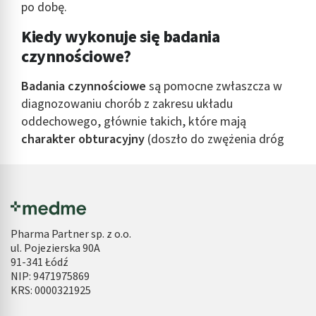
Tworzenie profili w celu spersonalizowanych
po dobę.
reklam
Kiedy wykonuje się badania
Wykorzystanie profili do wyboru
czynnościowe?
spersonalizowanych reklam
Tworzenie profili w celu personalizacji treści
Badania czynnościowe
są pomocne zwłaszcza w
diagnozowaniu chorób z zakresu układu
Wykorzystywanie profili w celu doboru
oddechowego, głównie takich, które mają
spersonalizowanych treści
charakter obturacyjny
(doszło do zwężenia dróg
Pomiar efektywności reklam
oddechowych na skutek czego zmniejszył się
przepływ powietrza w płucach).
Pomiar efektywności treści
Dodatkowo wykonuje się je również w sytuacji, gdy
Rozumienie odbiorców dzięki statystyce lub
doszło do zmniejszenia powierzchni czynnościowej
kombinacji danych z różnych źródeł
Pharma Partner sp. z o.o.
płuc, jest to tzw.
charakter restrykcyjny.
ul. Pojezierska 90A
Rozwój i ulepszanie usług
91-341 Łódź
Ze wzgledu na to, jaki układ jest poddawany
NIP: 9471975869
Wykorzystywanie ograniczonych danych do
diagnistyce, wyróżnia się badania czynnościowe:
KRS: 0000321925
wyboru treści
układu oddechowego,