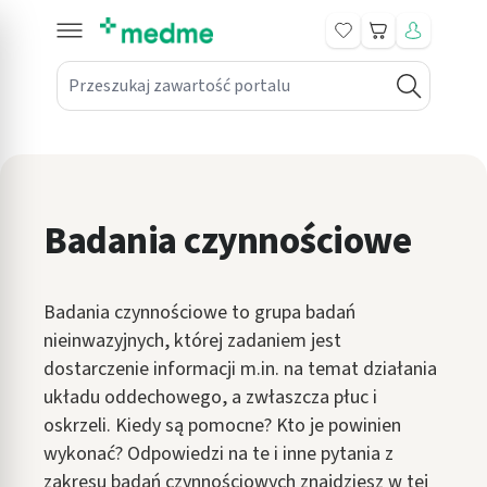
Koszyk
Przeszukaj zawartość portalu
in submenu: Leki na receptę
win submenu: Zdrowie
win submenu: Suplementy
Badania czynnościowe
win submenu: Mama i dziecko
win submenu: Kosmetyki
Badania czynnościowe to grupa badań
win submenu: Higiena
nieinwazyjnych, której zadaniem jest
dostarczenie informacji m.in. na temat działania
win submenu: Sprzęt medyczny
układu oddechowego, a zwłaszcza płuc i
oskrzeli. Kiedy są pomocne? Kto je powinien
win submenu: Intymne
wykonać? Odpowiedzi na te i inne pytania z
win submenu: Wellness
zakresu badań czynnościowych znajdziesz w tej