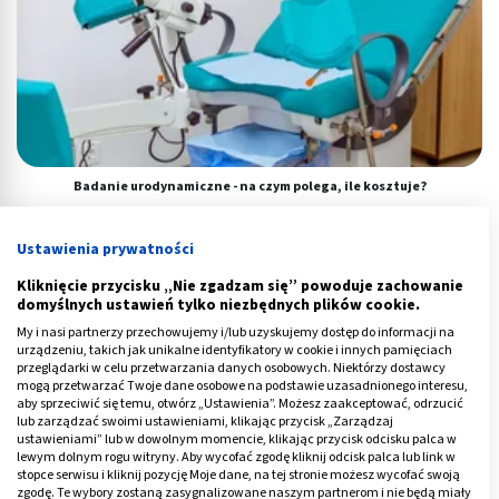
Badanie urodynamiczne - na czym polega, ile kosztuje?
Ustawienia prywatności
Kliknięcie przycisku „Nie zgadzam się” powoduje zachowanie
domyślnych ustawień tylko niezbędnych plików cookie.
My i nasi partnerzy przechowujemy i/lub uzyskujemy dostęp do informacji na
urządzeniu, takich jak unikalne identyfikatory w cookie i innych pamięciach
przeglądarki w celu przetwarzania danych osobowych. Niektórzy dostawcy
mogą przetwarzać Twoje dane osobowe na podstawie uzasadnionego interesu,
aby sprzeciwić się temu, otwórz „Ustawienia”. Możesz zaakceptować, odrzucić
lub zarządzać swoimi ustawieniami, klikając przycisk „Zarządzaj
ustawieniami” lub w dowolnym momencie, klikając przycisk odcisku palca w
lewym dolnym rogu witryny. Aby wycofać zgodę kliknij odcisk palca lub link w
stopce serwisu i kliknij pozycję Moje dane, na tej stronie możesz wycofać swoją
zgodę. Te wybory zostaną zasygnalizowane naszym partnerom i nie będą miały