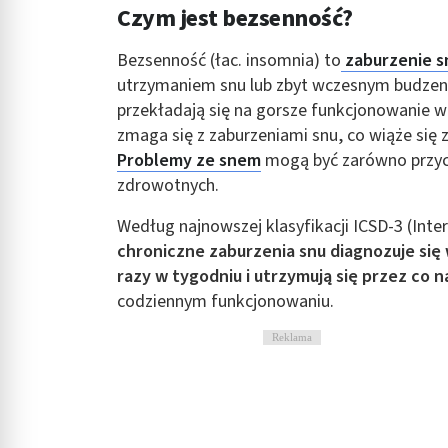
Czym jest bezsenność?
Rozumienie odbiorców dzięki statystyce lub kombinacji danych
Bezsenność (łac. insomnia) to
zaburzenie s
Rozwój i ulepszanie usług
utrzymaniem snu lub zbyt wczesnym budzeni
Wykorzystywanie ograniczonych danych do wyboru treści
przekładają się na gorsze funkcjonowanie w 
zmaga się z zaburzeniami snu, co wiąże się
Funkcje specjalne IAB:
Problemy ze snem
mogą być zarówno przycz
Użycie dokładnych danych geolokalizacyjnych
zdrowotnych.
Identyfikowanie urządzeń na podstawie aktywnie żądanych inf
Według najnowszej klasyfikacji ICSD-3 (Inter
Cele przetwarzania inne niż IAB:
chroniczne zaburzenia snu diagnozuje si
Niezbędne
razy w tygodniu i utrzymują się przez co n
codziennym funkcjonowaniu.
Wydajność (Performance)
Reklama
Reklama / śledzenie