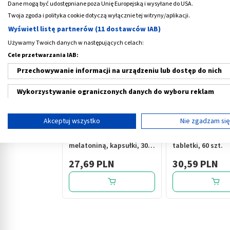
Dane mogą być udostępniane poza Unię Europejską i wysyłane do USA.
Medme poleca
Twoja zgoda i polityka cookie dotyczą wyłącznie tej witryny/aplikacji.
Wyświetl listę partnerów (11 dostawców IAB)
Używamy Twoich danych w następujących celach:
Cele przetwarzania IAB:
Przechowywanie informacji na urządzeniu lub dostęp do nich
Wykorzystywanie ograniczonych danych do wyboru reklam
‹
Tworzenie profili w celu spersonalizowanych reklam
Akceptuj wszystko
Nie zgadzam si
Wykorzystanie profili do wyboru spersonalizowanych reklam
Destresan noc z
Boiron Sedatif PC
melatoniną, kapsułki, 30
tabletki, 60 szt.
Tworzenie profili w celu personalizacji treści
szt.
27,69 PLN
30,59 PLN
Wykorzystywanie profili w celu doboru spersonalizowanych tre
Pomiar efektywności reklam
Pomiar efektywności treści