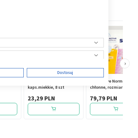
›
ę
Dostosuj
,
Senolek, 50 mg,
Seni Active Normal, majt
kaps.miekkie, 8 szt
chłonne, rozmiar L, 30 sz
23,29 PLN
79,79 PLN
ści