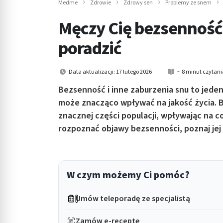
Medme
Zdrowie
Zdrowy sen
Problemy ze snem
in submenu: Wellness
Męczy Cię bezsenność?
poradzić
Data aktualizacji: 17 lutego 2026
~ 8 minut czytani
Bezsenność i inne zaburzenia snu to jed
może znacząco wpływać na jakość życia. 
znacznej części populacji, wpływając na c
rozpoznać objawy bezsenności, poznaj jej
W czym możemy Ci pomóc?
Umów teleporadę ze specjalistą
Zamów e-receptę