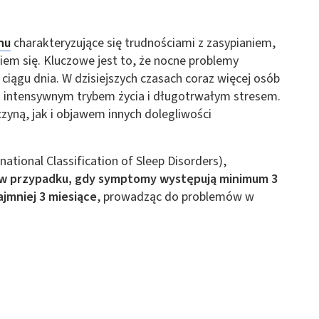
 z różnych źródeł
nu
charakteryzujące się trudnościami z zasypianiem,
em się. Kluczowe jest to, że nocne problemy
ciągu dnia. W dzisiejszych czasach coraz więcej osób
 z intensywnym trybem życia i długotrwałym stresem.
yną, jak i objawem innych dolegliwości
ormacji
national Classification of Sleep Disorders),
ę w przypadku, gdy symptomy występują minimum 3
ajmniej 3 miesiące
, prowadząc do problemów w