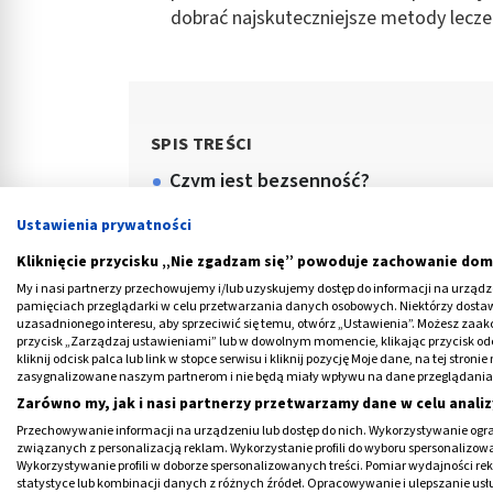
dobrać najskuteczniejsze metody lecze
SPIS TREŚCI
Czym jest bezsenność?
Przyczyny bezsenności
Ustawienia prywatności
Bezsenność spowodowana chorobam
Kliknięcie przycisku „Nie zgadzam się” powoduje zachowanie dom
My i nasi partnerzy przechowujemy i/lub uzyskujemy dostęp do informacji na urządzen
Najczęstsze objawy bezsenności
pamięciach przeglądarki w celu przetwarzania danych osobowych. Niektórzy dost
uzasadnionego interesu, aby sprzeciwić się temu, otwórz „Ustawienia”. Możesz zaa
Diagnostyka bezsenności
przycisk „Zarządzaj ustawieniami” lub w dowolnym momencie, klikając przycisk od
kliknij odcisk palca lub link w stopce serwisu i kliknij pozycję Moje dane, na tej str
zasygnalizowane naszym partnerom i nie będą miały wpływu na dane przeglądania
Zarówno my, jak i nasi partnerzy przetwarzamy dane w celu analiz
Przechowywanie informacji na urządzeniu lub dostęp do nich. Wykorzystywanie ogra
związanych z personalizacją reklam. Wykorzystanie profili do wyboru spersonalizowany
Wykorzystywanie profili w doborze spersonalizowanych treści. Pomiar wydajności re
statystyce lub kombinacji danych z różnych źródeł. Opracowywanie i ulepszanie us