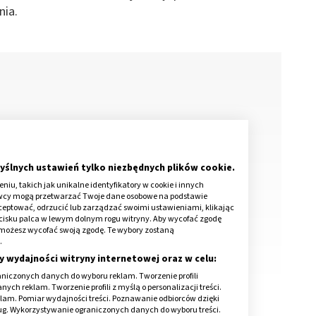
nia.
i
yślnych ustawień tylko niezbędnych plików cookie.
iu, takich jak unikalne identyfikatory w cookie i innych
awcy mogą przetwarzać Twoje dane osobowe na podstawie
kceptować, odrzucić lub zarządzać swoimi ustawieniami, klikając
cisku palca w lewym dolnym rogu witryny. Aby wycofać zgodę
onie możesz wycofać swoją zgodę. Te wybory zostaną
.
y wydajności witryny internetowej oraz w celu:
niczonych danych do wyboru reklam. Tworzenie profili
ch reklam. Tworzenie profili z myślą o personalizacji treści.
klam. Pomiar wydajności treści. Poznawanie odbiorców dzięki
ług. Wykorzystywanie ograniczonych danych do wyboru treści.