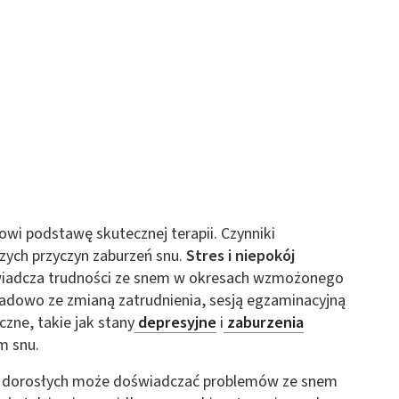
wi podstawę skutecznej terapii. Czynniki
szych przyczyn zaburzeń snu.
Stres i niepokój
wiadcza trudności ze snem w okresach wzmożonego
adowo ze zmianą zatrudnienia, sesją egzaminacyjną
czne, takie jak stany
depresyjne
i
zaburzenia
m snu.
ób dorosłych może doświadczać problemów ze snem