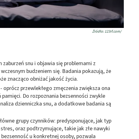
Źródło: 123rf.com/
 zaburzeń snu i objawia się problemami z
t wczesnym budzeniem się. Badania pokazują, że
że znacząco obniżać jakość życia.
 - oprócz przewlekłego zmęczenia zwiększa ona
eń pamięci. Do rozpoznania bezsenności zwykle
analiza dzienniczka snu, a dodatkowe badania są
łówne grupy czynników: predysponujące, jak typ
tres, oraz podtrzymujące, takie jak złe nawyki
 bezsenność u konkretnej osoby, pozwala