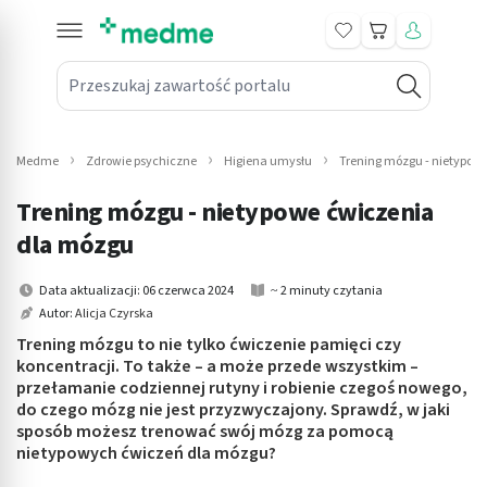
Koszyk
Przeszukaj zawartość portalu
in submenu: Leki na receptę
win submenu: Zdrowie
Medme
Zdrowie psychiczne
Higiena umysłu
Trening mózgu - nietypow
win submenu: Suplementy
Trening mózgu - nietypowe ćwiczenia
win submenu: Mama i dziecko
dla mózgu
win submenu: Kosmetyki
Data aktualizacji: 06 czerwca 2024
~ 2 minuty czytania
Autor:
Alicja Czyrska
win submenu: Higiena
Trening mózgu to nie tylko ćwiczenie pamięci czy
koncentracji. To także – a może przede wszystkim –
win submenu: Sprzęt medyczny
przełamanie codziennej rutyny i robienie czegoś nowego,
do czego mózg nie jest przyzwyczajony. Sprawdź, w jaki
win submenu: Intymne
sposób możesz trenować swój mózg za pomocą
nietypowych ćwiczeń dla mózgu?
win submenu: Wellness