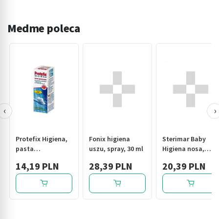
Medme poleca
‹
›
Protefix Higiena,
Fonix higiena
Sterimar Baby
pasta
uszu, spray, 30 ml
Higiena nosa,
oczyszczająca do
spray, 50 ml
14,19 PLN
28,39 PLN
20,39 PLN
protez, 75 ml