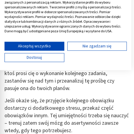
Choć nie jest to proste, w niektórych sytuacjach, gdy
związanych z personalizacją reklam. Wykorzystanie profili do wyboru
spersonalizowanych reklam. Tworzenie profili z myślą o personalizacji treści.
powierzane zostają tobie kolejne obowiązki
Wykorzystywanie profili w doborze spersonalizowanych treści. Pomiar
przysparzające ci dodatkowego stresu, należy w taki
wydajności reklam. Pomiar wydajności treści. Poznawanie odbiorców dzięki
statystyce lub kombinacji danych z różnych źródeł. Opracowywanie i
sposób wytrenować swój mózg, aby niemal
ulepszanie usług. Wykorzystywanie ograniczonych danych do wyboru treści.
automatycznie delegować zadania i w razie potrzeby
Dane mogą być udostępniane poza Unię Europejską i wysyłane do USA.
mówić nie.
Twoja zgoda i polityka cookie dotyczą wyłącznie tej witryny/aplikacji.
Wyświetl listę partnerów (11 dostawców IAB)
Akceptuj wszystko
Nie zgadzam się
Pomyśl, jak często zgadzasz się na różne rzeczy tylko
Używamy Twoich danych w następujących celach:
Dostosuj
dlatego, aby zadowolić innych, nie pytając najpierw
Cele przetwarzania IAB:
siebie, czy ta prośba pasuje do twoich planów. Kiedy
Przechowywanie informacji na urządzeniu lub
ktoś prosi cię o wykonanie kolejnego zadania,
dostęp do nich
zastanów się nad tym i przeanalizuj tę prośbę czy
Wykorzystywanie ograniczonych danych do
pasuje ona do twoich planów.
wyboru reklam
Jeśli okaże się, że przyjęcie kolejnego obowiązku
Tworzenie profili w celu spersonalizowanych
dostarczy ci dodatkowego stresu, przekaż część
reklam
obowiązków innym. Tej umiejętności trzeba się nauczyć
Wykorzystanie profili do wyboru
– trenuj zatem swój mózg do asertywności zawsze
spersonalizowanych reklam
wtedy, gdy tego potrzebujesz.