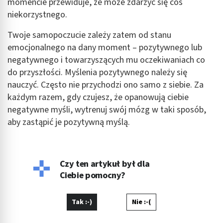
momencie przewiduje, że może zdarzyć się coś
Cele przetwarzania inne niż IAB:
niekorzystnego.
Niezbędne
Twoje samopoczucie zależy zatem od stanu
emocjonalnego na dany moment – pozytywnego lub
Wydajność (Performance)
negatywnego i towarzyszących mu oczekiwaniach co
Reklama / śledzenie
do przyszłości. Myślenia pozytywnego należy się
nauczyć. Często nie przychodzi ono samo z siebie. Za
każdym razem, gdy czujesz, że opanowują ciebie
negatywne myśli, wytrenuj swój mózg w taki sposób,
aby zastąpić je pozytywną myślą.
Czy ten artykuł był dla
Ciebie pomocny?
Tak :-)
Nie :-(