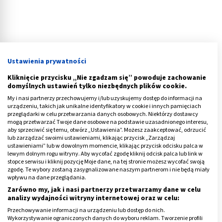
Ustawienia prywatności
Kliknięcie przycisku „Nie zgadzam się” powoduje zachowanie
domyślnych ustawień tylko niezbędnych plików cookie.
My i nasi partnerzy przechowujemy i/lub uzyskujemy dostęp do informacji na
urządzeniu, takich jak unikalne identyfikatory w cookie i innych pamięciach
przeglądarki w celu przetwarzania danych osobowych. Niektórzy dostawcy
Trening mózgu: naucz się mówić NIE
mogą przetwarzać Twoje dane osobowe na podstawie uzasadnionego interesu,
aby sprzeciwić się temu, otwórz „Ustawienia”. Możesz zaakceptować, odrzucić
lub zarządzać swoimi ustawieniami, klikając przycisk „Zarządzaj
Efektywne wywiązywanie się z wielu powierzonych
ustawieniami” lub w dowolnym momencie, klikając przycisk odcisku palca w
obowiązków nie byłoby możliwe bez działania pod
lewym dolnym rogu witryny. Aby wycofać zgodę kliknij odcisk palca lub link w
stopce serwisu i kliknij pozycję Moje dane, na tej stronie możesz wycofać swoją
wpływem stresu. Należy pamiętać jednak o tym, że
zgodę. Te wybory zostaną zasygnalizowane naszym partnerom i nie będą miały
życie w takich warunkach w dłuższej perspektywie
wpływu na dane przeglądania.
Zarówno my, jak i nasi partnerzy przetwarzamy dane w celu
negatywnie wpływa na działanie mózgu i zdrowie
analizy wydajności witryny internetowej oraz w celu:
całego organizmu. Jak temu przeciwdziałać?
Przechowywanie informacji na urządzeniu lub dostęp do nich.
Wykorzystywanie ograniczonych danych do wyboru reklam. Tworzenie profili