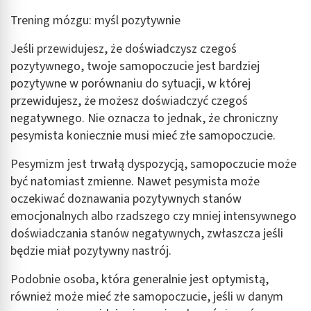
Tworzenie profili w celu personalizacji treści
Trening mózgu: myśl pozytywnie
Wykorzystywanie profili w celu doboru
Jeśli przewidujesz, że doświadczysz czegoś
spersonalizowanych treści
pozytywnego, twoje samopoczucie jest bardziej
Pomiar efektywności reklam
pozytywne w porównaniu do sytuacji, w której
przewidujesz, że możesz doświadczyć czegoś
Pomiar efektywności treści
negatywnego. Nie oznacza to jednak, że chroniczny
pesymista koniecznie musi mieć złe samopoczucie.
Rozumienie odbiorców dzięki statystyce lub
kombinacji danych z różnych źródeł
Pesymizm jest trwałą dyspozycją, samopoczucie może
Rozwój i ulepszanie usług
być natomiast zmienne. Nawet pesymista może
oczekiwać doznawania pozytywnych stanów
Wykorzystywanie ograniczonych danych do
emocjonalnych albo rzadszego czy mniej intensywnego
wyboru treści
doświadczania stanów negatywnych, zwłaszcza jeśli
Funkcje specjalne IAB:
będzie miał pozytywny nastrój.
Użycie dokładnych danych geolokalizacyjnych
Podobnie osoba, która generalnie jest optymistą,
Identyfikowanie urządzeń na podstawie
również może mieć złe samopoczucie, jeśli w danym
aktywnie żądanych informacji