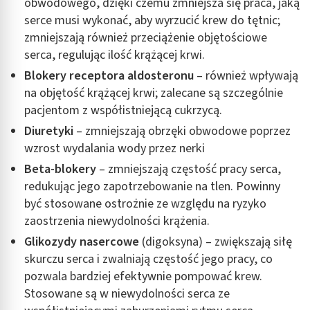
obwodowego, dzięki czemu zmniejsza się praca, jaką
serce musi wykonać, aby wyrzucić krew do tętnic;
zmniejszają również przeciążenie objętościowe
serca, regulując ilość krążącej krwi.
Blokery receptora aldosteronu
– również wpływają
na objętość krążącej krwi; zalecane są szczególnie
pacjentom z współistniejącą cukrzycą.
Diuretyki
– zmniejszają obrzęki obwodowe poprzez
wzrost wydalania wody przez nerki
Beta-blokery
– zmniejszają częstość pracy serca,
redukując jego zapotrzebowanie na tlen. Powinny
być stosowane ostrożnie ze względu na ryzyko
zaostrzenia niewydolności krążenia.
Glikozydy nasercowe
(digoksyna) – zwiększają siłę
skurczu serca i zwalniają częstość jego pracy, co
pozwala bardziej efektywnie pompować krew.
Stosowane są w niewydolności serca ze