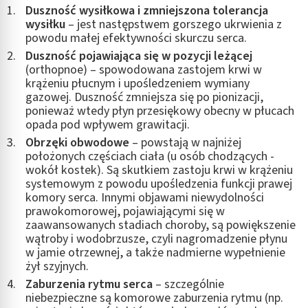
Duszność wysiłkowa i zmniejszona tolerancja
wysiłku
– jest następstwem gorszego ukrwienia z
powodu małej efektywności skurczu serca.
Duszność pojawiająca się w pozycji leżącej
(orthopnoe) – spowodowana zastojem krwi w
krążeniu płucnym i upośledzeniem wymiany
gazowej. Duszność zmniejsza się po pionizacji,
ponieważ wtedy płyn przesiękowy obecny w płucach
opada pod wpływem grawitacji.
Obrzęki obwodowe
– powstają w najniżej
położonych częściach ciała (u osób chodzących -
wokół kostek). Są skutkiem zastoju krwi w krążeniu
systemowym z powodu upośledzenia funkcji prawej
komory serca. Innymi objawami niewydolności
prawokomorowej, pojawiającymi się w
zaawansowanych stadiach choroby, są powiększenie
wątroby i wodobrzusze, czyli nagromadzenie płynu
w jamie otrzewnej, a także nadmierne wypełnienie
żył szyjnych.
Zaburzenia rytmu serca
– szczególnie
niebezpieczne są komorowe zaburzenia rytmu (np.