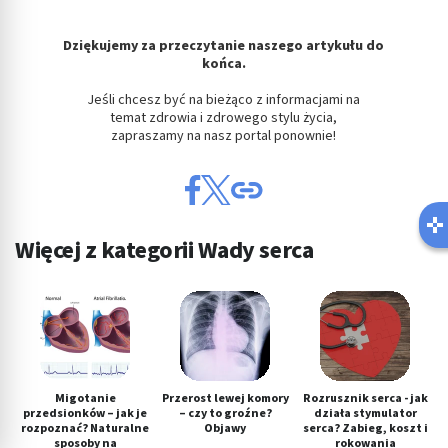
Dziękujemy za przeczytanie naszego artykułu do
końca.
Jeśli chcesz być na bieżąco z informacjami na
temat zdrowia i zdrowego stylu życia,
zapraszamy na nasz portal ponownie!
Więcej z kategorii Wady serca
Migotanie
Przerost lewej komory
Rozrusznik serca - jak
przedsionków – jak je
– czy to groźne?
działa stymulator
rozpoznać? Naturalne
Objawy
serca? Zabieg, koszt i
sposoby na
rokowania