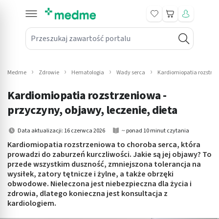
Koszyk
Przeszukaj zawartość portalu
in submenu: Leki na receptę
win submenu: Zdrowie
Medme
Zdrowie
Hematologia
Wady serca
Kardiomiopatia rozstrz
win submenu: Suplementy
Kardiomiopatia rozstrzeniowa -
win submenu: Mama i dziecko
przyczyny, objawy, leczenie, dieta
win submenu: Kosmetyki
Data aktualizacji: 16 czerwca 2026
~ ponad 10 minut czytania
Kardiomiopatia rozstrzeniowa to choroba serca, która
win submenu: Higiena
prowadzi do zaburzeń kurczliwości. Jakie są jej objawy? To
przede wszystkim duszność, zmniejszona tolerancja na
win submenu: Sprzęt medyczny
wysiłek, zatory tętnicze i żylne, a także obrzęki
obwodowe. Nieleczona jest niebezpieczna dla życia i
win submenu: Intymne
zdrowia, dlatego konieczna jest konsultacja z
kardiologiem.
win submenu: Wellness