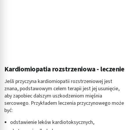
Wykorzystanie profili do wyboru
spersonalizowanych reklam
Tworzenie profili w celu personalizacji treści
Wykorzystywanie profili w celu doboru
spersonalizowanych treści
Pomiar efektywności reklam
Pomiar efektywności treści
Kardiomiopatia rozstrzeniowa - leczenie
Rozumienie odbiorców dzięki statystyce lub
Jeśli przyczyna kardiomiopatii rozstrzeniowej jest
kombinacji danych z różnych źródeł
znana, podstawowym celem terapii jest jej usunięcie,
Rozwój i ulepszanie usług
aby zapobiec dalszym uszkodzeniom mięśnia
sercowego. Przykładem leczenia przyczynowego może
Wykorzystywanie ograniczonych danych do
być:
wyboru treści
Funkcje specjalne IAB:
odstawienie leków kardiotoksycznych,
Użycie dokładnych danych geolokalizacyjnych