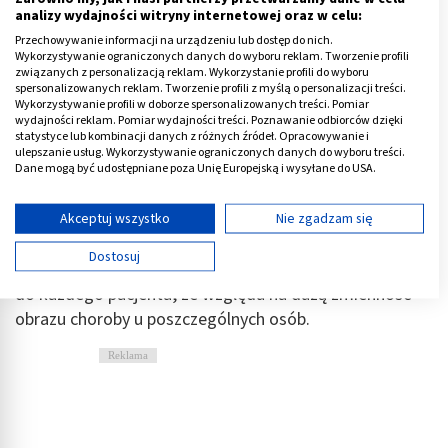
biopsja mięśnia sercowego
- stosowana w
analizy wydajności witryny internetowej oraz w celu:
diagnostyce
zapalenia mięśnia sercowego
.
Przechowywanie informacji na urządzeniu lub dostęp do nich.
Wykorzystywanie ograniczonych danych do wyboru reklam. Tworzenie profili
związanych z personalizacją reklam. Wykorzystanie profili do wyboru
Zarówno cewnikowanie, jak i biopsja są badaniami
spersonalizowanych reklam. Tworzenie profili z myślą o personalizacji treści.
inwazyjnymi, stąd ich zastosowanie ogranicza się do
Wykorzystywanie profili w doborze spersonalizowanych treści. Pomiar
wydajności reklam. Pomiar wydajności treści. Poznawanie odbiorców dzięki
wybranych przypadków.
statystyce lub kombinacji danych z różnych źródeł. Opracowywanie i
ulepszanie usług. Wykorzystywanie ograniczonych danych do wyboru treści.
Wyniki przeprowadzonych badań wraz z całością obrazu
Dane mogą być udostępniane poza Unię Europejską i wysyłane do USA.
klinicznego pozwalają zwykle na
ocenę stopnia
Twoja zgoda i polityka cookie dotyczą wyłącznie tej witryny/aplikacji.
ciężkości choroby
i jej prawdopodobnego przebiegu,
Wyświetl listę partnerów (11 dostawców IAB)
Akceptuj wszystko
Nie zgadzam się
co umożliwia zaplanowanie odpowiedniego
Używamy Twoich danych w następujących celach:
Dostosuj
postępowania. Powinno być ono dobrane indywidualnie
Cele przetwarzania IAB:
do każdego pacjenta, ze względu na dużą zmienność
Przechowywanie informacji na urządzeniu lub
dostęp do nich
obrazu choroby u poszczególnych osób.
Wykorzystywanie ograniczonych danych do
Reklama
wyboru reklam
Tworzenie profili w celu spersonalizowanych
reklam