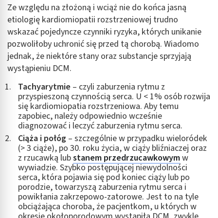
Ze względu na złożoną i wciąż nie do końca jasną
etiologię kardiomiopatii rozstrzeniowej trudno
wskazać pojedyncze czynniki ryzyka, których unikanie
pozwoliłoby uchronić się przed tą chorobą. Wiadomo
jednak, że niektóre stany oraz substancje sprzyjają
wystąpieniu DCM.
Tachyarytmie
– czyli zaburzenia rytmu z
przyspieszoną czynnością serca. U < 1% osób rozwija
się kardiomiopatia rozstrzeniowa. Aby temu
zapobiec, należy odpowiednio wcześnie
diagnozować i leczyć zaburzenia rytmu serca.
Ciąża i połóg
– szczególnie w przypadku wieloródek
(> 3 ciąże), po 30. roku życia, w ciąży bliźniaczej oraz
z rzucawką lub
stanem przedrzucawkowym
w
wywiadzie. Szybko postępującej niewydolności
serca, która pojawia się pod koniec ciąży lub po
porodzie, towarzyszą zaburzenia rytmu serca i
powikłania zakrzepowo-zatorowe. Jest to na tyle
obciążająca choroba, że pacjentkom, u których w
okresie okołoporodowym wystąpiła DCM, zwykle