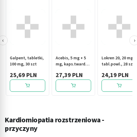
‹
›
Galpent, tabletki,
Acebis, 5 mg + 5
Lokren 20, 20 mg,
100 mg, 30 szt
mg, kaps.twarde,
tabl.powl., 28 szt
30 szt
25,69 PLN
27,39 PLN
24,19 PLN
Kardiomiopatia rozstrzeniowa -
przyczyny