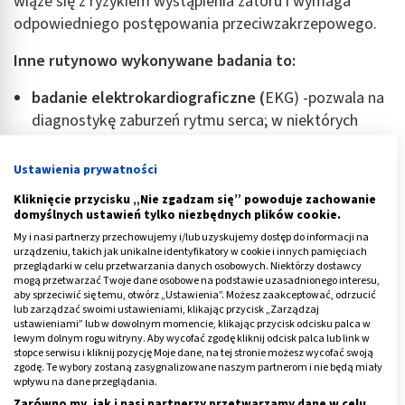
wiąże się z ryzykiem wystąpienia zatoru i wymaga
odpowiedniego postępowania przeciwzakrzepowego.
Inne rutynowo wykonywane badania to:
badanie elektrokardiograficzne (
EKG) -pozwala na
diagnostykę zaburzeń rytmu serca; w niektórych
przypadkach stwierdza się również cechy
niedokrwienia mięśnia sercowego (DCM na podłożu
Ustawienia prywatności
choroby niedokrwiennej serca).
Kliknięcie przycisku „Nie zgadzam się” powoduje zachowanie
zdjęcie przeglądowe klatki piersiowej
(rtg) -
domyślnych ustawień tylko niezbędnych plików cookie.
uwidacznia powiększoną sylwetkę serca oraz cechy
My i nasi partnerzy przechowujemy i/lub uzyskujemy dostęp do informacji na
urządzeniu, takich jak unikalne identyfikatory w cookie i innych pamięciach
zastoju krwi w krążeniu płucnym.
przeglądarki w celu przetwarzania danych osobowych. Niektórzy dostawcy
mogą przetwarzać Twoje dane osobowe na podstawie uzasadnionego interesu,
aby sprzeciwić się temu, otwórz „Ustawienia”. Możesz zaakceptować, odrzucić
Pozostałe badania wykonywane są rzadko, tylko w
lub zarządzać swoimi ustawieniami, klikając przycisk „Zarządzaj
przypadku
indywidualnych wskazań.
Należy tu:
ustawieniami” lub w dowolnym momencie, klikając przycisk odcisku palca w
lewym dolnym rogu witryny. Aby wycofać zgodę kliknij odcisk palca lub link w
stopce serwisu i kliknij pozycję Moje dane, na tej stronie możesz wycofać swoją
cewnikowanie serca -
wykonywane w celu
zgodę. Te wybory zostaną zasygnalizowane naszym partnerom i nie będą miały
wykluczenia choroby niedokrwiennej serca
wpływu na dane przeglądania.
Zarówno my, jak i nasi partnerzy przetwarzamy dane w celu