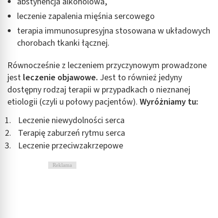
abstynencja alkoholowa,
leczenie zapalenia mięśnia sercowego
Identyfikowanie urządzeń na podstawie
aktywnie żądanych informacji
terapia immunosupresyjna stosowana w układowych
chorobach tkanki łącznej.
Cele przetwarzania inne niż IAB:
Niezbędne
Równocześnie z leczeniem przyczynowym prowadzone
jest
leczenie objawowe.
Jest to również jedyny
Wydajność (Performance)
dostępny rodzaj terapii w przypadkach o nieznanej
Reklama / śledzenie
etiologii (czyli u połowy pacjentów).
Wyróżniamy tu:
Leczenie niewydolności serca
Terapię zaburzeń rytmu serca
Leczenie przeciwzakrzepowe
Reklama