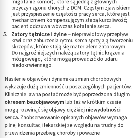
migotanie komór), które są jedną z głównych
przyczyn zgonu chorych z DCM. Częstym zjawiskiem
jest przyspieszenie częstości pracy serca, które jest
mechanizmem kompensującym słabą kurczliwość;
pacjent odczuwa wówczas kołatanie serca.
Zatory tętnicze i żylne
– nieprawidłowy przepływ
krwi oraz zaburzenia rytmu serca sprzyjają tworzeniu
skrzepów, które stają się materiałem zatorowym.
Do najgroźniejszych należą zatory tętnic krążenia
mózgowego, które mogą prowadzić do udaru
niedokrwiennego.
Nasilenie objawów i dynamika zmian chorobowych
wykazuje dużą zmienność u poszczególnych pacjentów.
Klinicznie jawna postać może być poprzedzona długim
okresem bezobjawowym
lub też w krótkim czasie
mogą rozwinąć się objawy
ciężkiej niewydolności
serca.
Zaobserwowanie opisanych objawów wymaga
pilnej konsultacji lekarskiej ze względu na trudny do
przewidzenia przebieg choroby i poważne