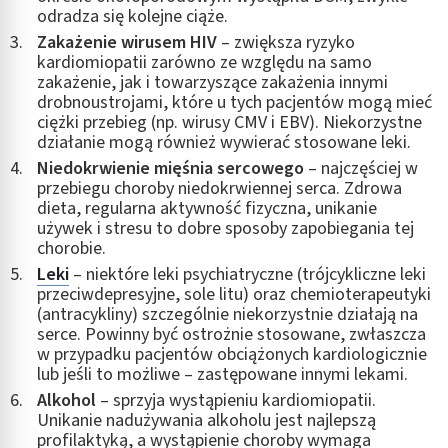
odradza się kolejne ciąże.
Zakażenie wirusem HIV
– zwiększa ryzyko
kardiomiopatii zarówno ze względu na samo
zakażenie, jak i towarzyszące zakażenia innymi
drobnoustrojami, które u tych pacjentów mogą mieć
ciężki przebieg (np. wirusy CMV i EBV). Niekorzystne
działanie mogą również wywierać stosowane leki.
Niedokrwienie mięśnia sercowego
– najczęściej w
przebiegu choroby niedokrwiennej serca. Zdrowa
dieta, regularna aktywność fizyczna, unikanie
używek i stresu to dobre sposoby zapobiegania tej
chorobie.
Leki
– niektóre leki psychiatryczne (trójcykliczne leki
przeciwdepresyjne, sole litu) oraz chemioterapeutyki
(antracykliny) szczególnie niekorzystnie działają na
serce. Powinny być ostrożnie stosowane, zwłaszcza
w przypadku pacjentów obciążonych kardiologicznie
lub jeśli to możliwe – zastępowane innymi lekami.
Alkohol
– sprzyja wystąpieniu kardiomiopatii.
Unikanie nadużywania alkoholu jest najlepszą
profilaktyką, a wystąpienie choroby wymaga