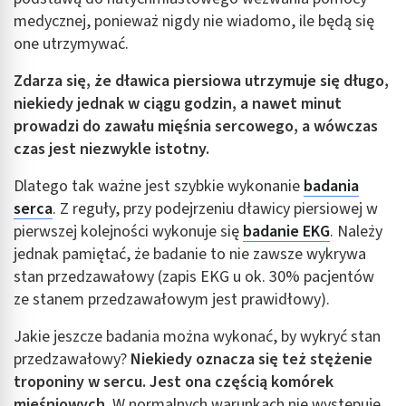
Identyfikowanie urządzeń na podstawie
medycznej, ponieważ nigdy nie wiadomo, ile będą się
aktywnie żądanych informacji
one utrzymywać.
Cele przetwarzania inne niż IAB:
Zdarza się, że dławica piersiowa utrzymuje się długo,
Niezbędne
niekiedy jednak w ciągu godzin, a nawet minut
prowadzi do zawału mięśnia sercowego, a wówczas
Wydajność (Performance)
czas jest niezwykle istotny.
Reklama / śledzenie
Dlatego tak ważne jest szybkie wykonanie
badania
serca
. Z reguły, przy podejrzeniu dławicy piersiowej w
pierwszej kolejności wykonuje się
badanie EKG
. Należy
jednak pamiętać, że badanie to nie zawsze wykrywa
stan przedzawałowy (zapis EKG u ok. 30% pacjentów
ze stanem przedzawałowym jest prawidłowy).
Jakie jeszcze badania można wykonać, by wykryć stan
przedzawałowy?
Niekiedy oznacza się też stężenie
troponiny w sercu. Jest ona częścią komórek
mięśniowych.
W normalnych warunkach nie występuje