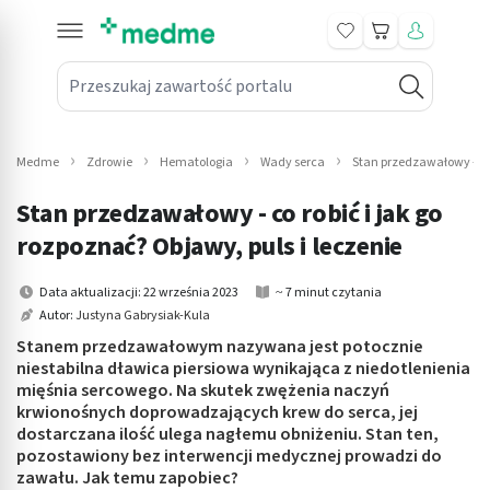
Koszyk
Przeszukaj zawartość portalu
in submenu: Leki na receptę
win submenu: Zdrowie
Medme
Zdrowie
Hematologia
Wady serca
Stan przedzawałowy – obj
win submenu: Suplementy
Stan przedzawałowy - co robić i jak go
win submenu: Mama i dziecko
rozpoznać? Objawy, puls i leczenie
win submenu: Kosmetyki
Data aktualizacji: 22 września 2023
~ 7 minut czytania
Autor:
Justyna Gabrysiak-Kula
win submenu: Higiena
Stanem przedzawałowym nazywana jest potocznie
niestabilna dławica piersiowa wynikająca z niedotlenienia
win submenu: Sprzęt medyczny
mięśnia sercowego. Na skutek zwężenia naczyń
krwionośnych doprowadzających krew do serca, jej
win submenu: Intymne
dostarczana ilość ulega nagłemu obniżeniu. Stan ten,
pozostawiony bez interwencji medycznej prowadzi do
zawału. Jak temu zapobiec?
win submenu: Wellness