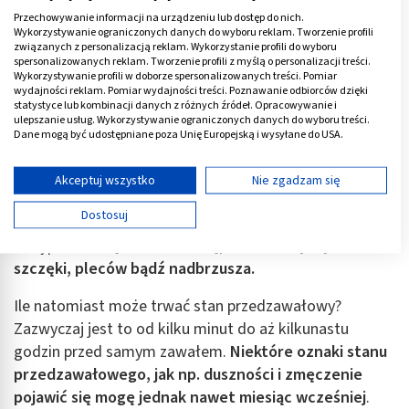
uczucie kołatania serca,
Przechowywanie informacji na urządzeniu lub dostęp do nich.
Wykorzystywanie ograniczonych danych do wyboru reklam. Tworzenie profili
zawroty głowy,
związanych z personalizacją reklam. Wykorzystanie profili do wyboru
spersonalizowanych reklam. Tworzenie profili z myślą o personalizacji treści.
mdłości, a czasem wymioty.
Wykorzystywanie profili w doborze spersonalizowanych treści. Pomiar
wydajności reklam. Pomiar wydajności treści. Poznawanie odbiorców dzięki
statystyce lub kombinacji danych z różnych źródeł. Opracowywanie i
Jakie ciśnienie towarzyszy stanowi przedzawałowemu?
ulepszanie usług. Wykorzystywanie ograniczonych danych do wyboru treści.
Dane mogą być udostępniane poza Unię Europejską i wysyłane do USA.
Mogą wystąpić zaburzenia, tj. jego nagły wzrost lub
Twoja zgoda i polityka cookie dotyczą wyłącznie tej witryny/aplikacji.
spadek, ale zdarza się też, że pozostaje ono
Wyświetl listę partnerów (11 dostawców IAB)
Akceptuj wszystko
Nie zgadzam się
prawidłowe mimo niedotlenienia serca.
Używamy Twoich danych w następujących celach:
Dostosuj
U kobiet stan przedzawałowy może objawiać się
Cele przetwarzania IAB:
nietypowo.
Często zdarza się, że towarzyszy im ból
Przechowywanie informacji na urządzeniu lub
szczęki, pleców bądź nadbrzusza.
dostęp do nich
Ile natomiast może trwać stan przedzawałowy?
Wykorzystywanie ograniczonych danych do
wyboru reklam
Zazwyczaj jest to od kilku minut do aż kilkunastu
godzin przed samym zawałem.
Niektóre oznaki stanu
Tworzenie profili w celu spersonalizowanych
przedzawałowego, jak np. duszności i zmęczenie
reklam
pojawić się mogę jednak nawet miesiąc wcześniej
.