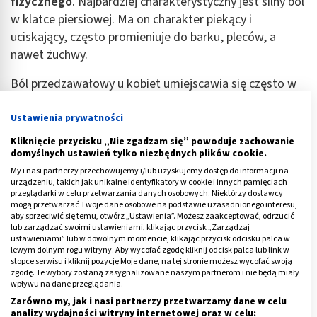
fizycznego
. Najbardziej charakterystyczny jest silny ból
w klatce piersiowej. Ma on charakter piekący i
uciskający, często promieniuje do barku, pleców, a
nawet żuchwy.
Ból przedzawałowy u kobiet umiejscawia się często w
nadbrzuszu. Z tego względu bywa niekiedy mylony
przez pacjentki z bólem żołądka, co w niektórych
Ustawienia prywatności
przypadkach prowadzi do jego początkowego
Kliknięcie przycisku „Nie zgadzam się” powoduje zachowanie
zignorowania.
domyślnych ustawień tylko niezbędnych plików cookie.
My i nasi partnerzy przechowujemy i/lub uzyskujemy dostęp do informacji na
Jak rozpoznać stan przedzawałowy inaczej niż po
urządzeniu, takich jak unikalne identyfikatory w cookie i innych pamięciach
przeglądarki w celu przetwarzania danych osobowych. Niektórzy dostawcy
bólu zamostkowym?
Inne ważne symptomy to:
mogą przetwarzać Twoje dane osobowe na podstawie uzasadnionego interesu,
aby sprzeciwić się temu, otwórz „Ustawienia”. Możesz zaakceptować, odrzucić
lub zarządzać swoimi ustawieniami, klikając przycisk „Zarządzaj
problemy ze swobodnym oddychaniem, w tym
ustawieniami” lub w dowolnym momencie, klikając przycisk odcisku palca w
duszności,
lewym dolnym rogu witryny. Aby wycofać zgodę kliknij odcisk palca lub link w
stopce serwisu i kliknij pozycję Moje dane, na tej stronie możesz wycofać swoją
bladość skóry,
zgodę. Te wybory zostaną zasygnalizowane naszym partnerom i nie będą miały
wpływu na dane przeglądania.
wzmożona potliwość,
Zarówno my, jak i nasi partnerzy przetwarzamy dane w celu
zaburzenia tętna,
analizy wydajności witryny internetowej oraz w celu: