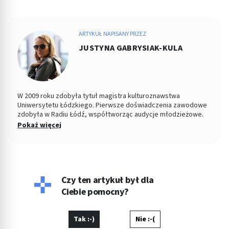
ARTYKUŁ NAPISANY PRZEZ
JUSTYNA GABRYSIAK-KULA
W 2009 roku zdobyła tytuł magistra kulturoznawstwa
Uniwersytetu Łódzkiego. Pierwsze doświadczenia zawodowe
zdobyła w Radiu Łódź, współtworząc audycje młodzieżowe.
Od kilku lat pracuje jako copywriter, specjalizując się w
Pokaż więcej
tematyce medycznej, kosmetycznej, parentingowej i w
dziedzinach pokrewnych. Napisała dotąd setki artykułów o
zdrowiu. Prywatnie wychowuje dzieci, pływa i czyta książki,
choć to właśnie pisanie było zawsze jej ulubionym zajęciem.
Czy ten artykuł był dla
Ciebie pomocny?
Tak :-)
Nie :-(