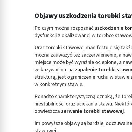
Objawy uszkodzenia torebki st
Po czym można rozpoznać
uszkodzenie to
dysfunkcji zlokalizowanej w torebce stawow
Uraz torebki stawowej manifestuje się także
można zauważyć też zaczerwienienie, a naw
miejsce może być wyraźnie ocieplone, a n
wskazywać np. na
zapalenie torebki stawo
strukturą, jest ograniczenie ruchu w stawi
w konkretnym stawie.
Ponadto charakterystyczną oznaką, że tore
niestabilności oraz uciekania stawu. Niektó
obwieszcza
zerwanie torebki stawowej
.
Im powyższe objawy są bardziej odczuwalne
stawowej.