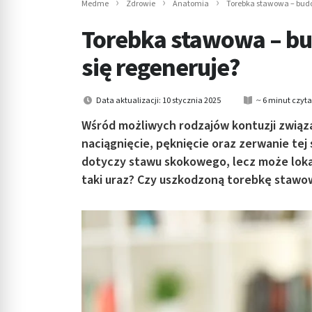
Medme
Zdrowie
Anatomia
Torebka stawowa – budo
in submenu: Wellness
Torebka stawowa – bu
się regeneruje?
Data aktualizacji: 10 stycznia 2025
~ 6 minut czyt
Wśród możliwych rodzajów kontuzji związ
naciągnięcie, pęknięcie oraz zerwanie tej
dotyczy stawu skokowego, lecz może lokal
taki uraz? Czy uszkodzoną torebkę staw