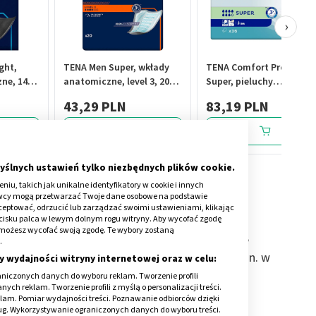
›
ght,
TENA Men Super, wkłady
TENA Comfort ProSkin
ne, 14
anatomiczne, level 3, 20
Super, pieluchy
szt.
anatomiczne, 36 szt.
43,29 PLN
83,19 PLN
yślnych ustawień tylko niezbędnych plików cookie.
iu, takich jak unikalne identyfikatory w cookie i innych
awcy mogą przetwarzać Twoje dane osobowe na podstawie
kceptować, odrzucić lub zarządzać swoimi ustawieniami, klikając
cisku palca w lewym dolnym rogu witryny. Aby wycofać zgodę
onie możesz wycofać swoją zgodę. Te wybory zostaną
cularis
. Stanowi strukturę łączącą powierzchnie
.
la stawu. Występuje w każdym stawie, czyli m.in. w
y wydajności witryny internetowej oraz w celu:
niczonych danych do wyboru reklam. Tworzenie profili
ch reklam. Tworzenie profili z myślą o personalizacji treści.
klam. Pomiar wydajności treści. Poznawanie odbiorców dzięki
ług. Wykorzystywanie ograniczonych danych do wyboru treści.