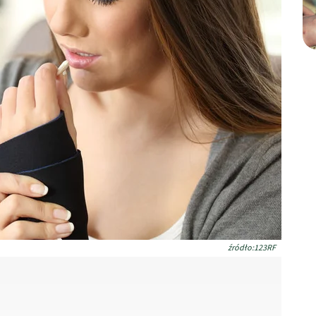
źródło:123RF