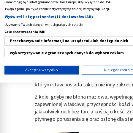
Dane mogą być udostępniane poza Unię Europejską i wysyłane do USA.
skokowym,
Twoja zgoda i polityka cookie dotyczą wyłącznie tej witryny/aplikacji.
łokciowym
,
Wyświetl listę partnerów (11 dostawców IAB)
nadgarstkowym, itd.
Używamy Twoich danych w następujących celach:
Cele przetwarzania IAB:
Jak wygląda
budowa torebki stawowej
? Sk
Przechowywanie informacji na urządzeniu lub dostęp do nich
wewnętrzna. Tę pierwszą określa się jako wł
membrana, czyli błona włóknista. Wewnętrz
Wykorzystywanie ograniczonych danych do wyboru reklam
na nią cienka i delikatna błona maziowa.
Tworzenie profili w celu spersonalizowanych reklam
Za co odpowiada
torebka stawowa? Funkc
Akceptuj wszystko
Nie zgadzam si
warstwami. Błona włóknista jest zbudowana
Wykorzystanie profili do wyboru spersonalizowanych reklam
którym staw posiada taki, a nie inny zakres
Tworzenie profili w celu personalizacji treści
Z kolei gdyby nie błona maziowa, wypełniaj
Wykorzystywanie profili w celu doboru spersonalizowanych tre
zapewnionej właściwej przyczepności kości
jakikolwiek ruch bez tarcia kością o kość.
Pomiar efektywności reklam
płynnego poruszania się oraz osłonę dla st
Pomiar efektywności treści