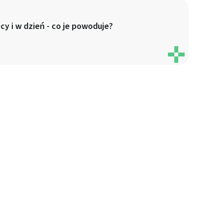
 z różnych źródeł
cy i w dzień - co je powoduje?
ormacji