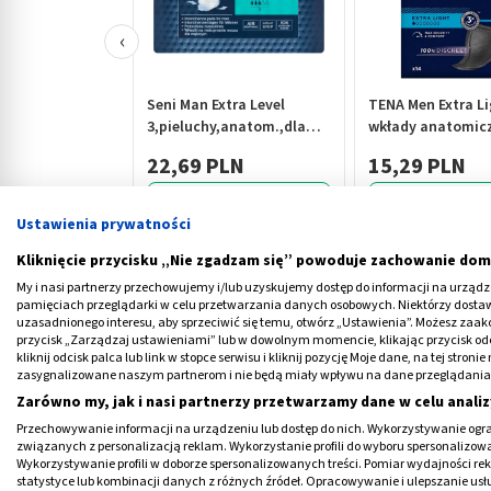
‹
Seni Man Extra Level
TENA Men Extra Li
3,pieluchy,anatom.,dla
wkłady anatomicz
mężczyzn,15szt
szt.
22,69 PLN
15,29 PLN
Ustawienia prywatności
Kliknięcie przycisku „Nie zgadzam się” powoduje zachowanie dom
My i nasi partnerzy przechowujemy i/lub uzyskujemy dostęp do informacji na urządzen
pamięciach przeglądarki w celu przetwarzania danych osobowych. Niektórzy dost
Czym jest torebka stawowa?
uzasadnionego interesu, aby sprzeciwić się temu, otwórz „Ustawienia”. Możesz zaa
przycisk „Zarządzaj ustawieniami” lub w dowolnym momencie, klikając przycisk od
kliknij odcisk palca lub link w stopce serwisu i kliknij pozycję Moje dane, na tej str
Torebka stawowa
to po łacinie
capsula arti
zasygnalizowane naszym partnerom i nie będą miały wpływu na dane przeglądania
stawowe kości, jest zatem swoistą osłoną d
Zarówno my, jak i nasi partnerzy przetwarzamy dane w celu analiz
stawie:
Przechowywanie informacji na urządzeniu lub dostęp do nich. Wykorzystywanie ogra
związanych z personalizacją reklam. Wykorzystanie profili do wyboru spersonalizowany
Wykorzystywanie profili w doborze spersonalizowanych treści. Pomiar wydajności re
kolanowym,
statystyce lub kombinacji danych z różnych źródeł. Opracowywanie i ulepszanie us