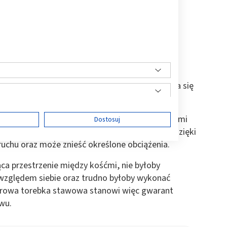
ładają się na nią dwie warstwy: zewnętrzna i
óknistą, ponieważ tworzy ją gruba i włóknista
na warstwa jest też nazywana maziową, składa się
je
tej struktury mają związek z jej poszczególnymi
ę
Dostosuj
 przede wszystkim z włókien kolagenowych, dzięki
 ruchu oraz może znieść określone obciążenia.
ąca przestrzenie między kośćmi, nie byłoby
ści
 względem siebie oraz trudno byłoby wykonać
 Zdrowa torebka stawowa stanowi więc gwarant
awu.