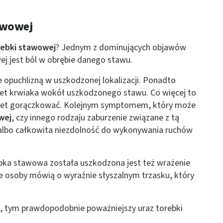
awowej
rebki stawowej
? Jednym z dominujących objawów
ej jest ból w obrębie danego stawu.
 opuchlizną w uszkodzonej lokalizacji. Ponadto
et krwiaka wokół uszkodzonego stawu. Co więcej to
awet gorączkować. Kolejnym symptomem, który może
wej
, czy innego rodzaju zaburzenie związane z tą
e albo całkowita niezdolność do wykonywania ruchów
bka stawowa została uszkodzona jest też wrażenie
re osoby mówią o wyraźnie słyszalnym trzasku, który
, tym prawdopodobnie poważniejszy uraz torebki