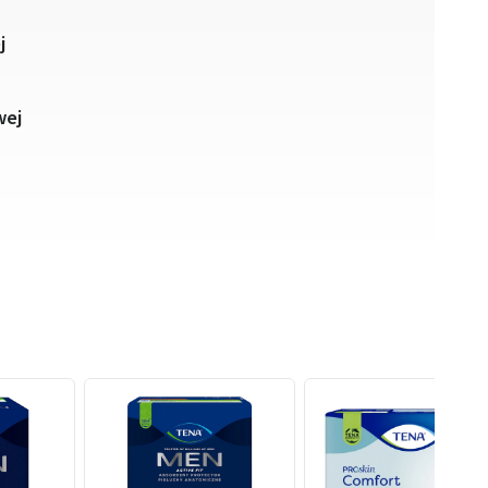
j
wej