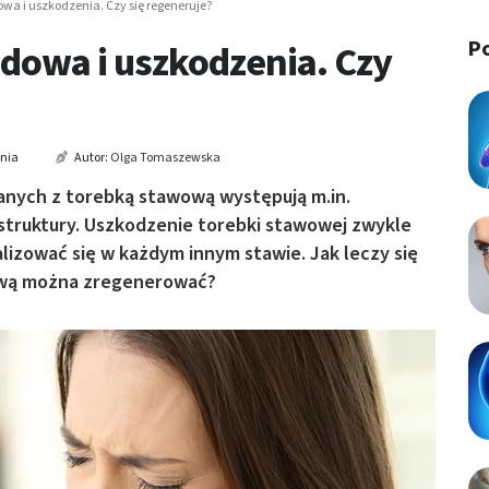
wa i uszkodzenia. Czy się regeneruje?
P
dowa i uszkodzenia. Czy
ania
Autor:
Olga Tomaszewska
anych z torebką stawową występują m.in.
 struktury. Uszkodzenie torebki stawowej zwykle
izować się w każdym innym stawie. Jak leczy się
ową można zregenerować?