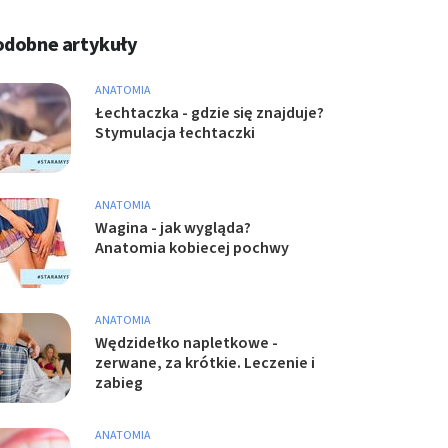
odobne artykuły
ANATOMIA
Łechtaczka - gdzie się znajduje?
Stymulacja łechtaczki
ANATOMIA
Wagina - jak wygląda?
Anatomia kobiecej pochwy
ANATOMIA
Wędzidełko napletkowe -
zerwane, za krótkie. Leczenie i
zabieg
ANATOMIA