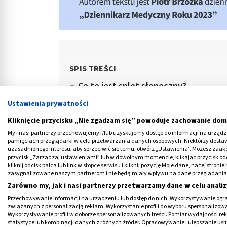
SPIS TREŚCI
Co to jest splot słoneczny?
Gdzie jest splot słoneczny?
Ustawienia prywatności
Za co odpowiada splot słoneczny?
Kliknięcie przycisku „Nie zgadzam się” powoduje zachowanie dom
My i nasi partnerzy przechowujemy i/lub uzyskujemy dostęp do informacji na urządzen
Ból w splocie słonecznym
pamięciach przeglądarki w celu przetwarzania danych osobowych. Niektórzy dost
uzasadnionego interesu, aby sprzeciwić się temu, otwórz „Ustawienia”. Możesz zaa
Uderzenie w splot słoneczny
przycisk „Zarządzaj ustawieniami” lub w dowolnym momencie, klikając przycisk od
kliknij odcisk palca lub link w stopce serwisu i kliknij pozycję Moje dane, na tej str
zasygnalizowane naszym partnerom i nie będą miały wpływu na dane przeglądania
Zarówno my, jak i nasi partnerzy przetwarzamy dane w celu analiz
Przechowywanie informacji na urządzeniu lub dostęp do nich. Wykorzystywanie ogra
związanych z personalizacją reklam. Wykorzystanie profili do wyboru spersonalizowany
Wykorzystywanie profili w doborze spersonalizowanych treści. Pomiar wydajności re
statystyce lub kombinacji danych z różnych źródeł. Opracowywanie i ulepszanie us