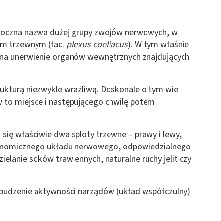
 z różnych źródeł
otoczna nazwa dużej grupy zwojów nerwowych, w
em trzewnym (łac.
plexus coeliacus
). W tym właśnie
 na unerwienie organów wewnętrznych znajdujących
rukturą niezwykle wrażliwą. Doskonale o tym wie
w to miejsce i następującego chwilę potem
ormacji
się właściwie dwa sploty trzewne – prawy i lewy,
utonomicznego układu nerwowego, odpowiedzialnego
zielanie soków trawiennych, naturalne ruchy jelit czy
obudzenie aktywności narządów (układ współczulny)