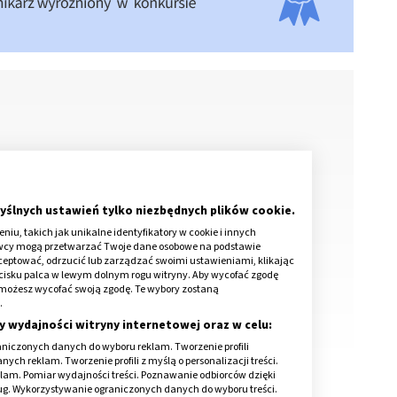
yślnych ustawień tylko niezbędnych plików cookie.
iu, takich jak unikalne identyfikatory w cookie i innych
awcy mogą przetwarzać Twoje dane osobowe na podstawie
kceptować, odrzucić lub zarządzać swoimi ustawieniami, klikając
cisku palca w lewym dolnym rogu witryny. Aby wycofać zgodę
onie możesz wycofać swoją zgodę. Te wybory zostaną
.
y wydajności witryny internetowej oraz w celu:
niczonych danych do wyboru reklam. Tworzenie profili
ch reklam. Tworzenie profili z myślą o personalizacji treści.
klam. Pomiar wydajności treści. Poznawanie odbiorców dzięki
ług. Wykorzystywanie ograniczonych danych do wyboru treści.