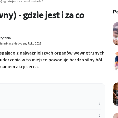
) - gdzie jest i za co odpowiada?
P
y) - gdzie jest i za co
czytania
Dziennikarz Medyczny Roku 2023
iegające z najważniejszych organów wewnętrznych
uderzenia w to miejsce powoduje bardzo silny ból,
maniem akcji serca.