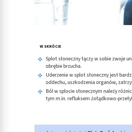
W SKRÓCIE
Splot słoneczny łączy w sobie zwoje 
obrębie brzucha.
Uderzenie w splot słoneczny jest bard
oddechu, uszkodzenia organów, zatrzym
Ból w splocie słonecznym należy różni
tym m.in. refluksem żołądkowo-przeł