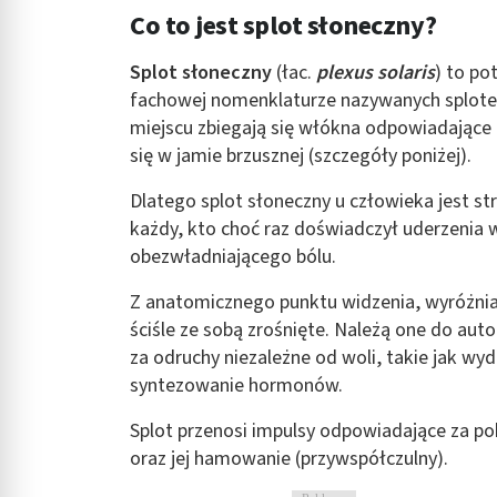
Co to jest splot słoneczny?
Rozumienie odbiorców dzięki statystyce lub kombinacji danych
Rozwój i ulepszanie usług
Splot słoneczny
(łac.
plexus solaris
) to p
fachowej nomenklaturze nazywanych splot
Wykorzystywanie ograniczonych danych do wyboru treści
miejscu zbiegają się włókna odpowiadające
Funkcje specjalne IAB:
się w jamie brzusznej (szczegóły poniżej).
Użycie dokładnych danych geolokalizacyjnych
Dlatego splot słoneczny u człowieka jest st
każdy, kto choć raz doświadczył uderzenia 
Identyfikowanie urządzeń na podstawie aktywnie żądanych inf
obezwładniającego bólu.
Cele przetwarzania inne niż IAB:
Niezbędne
Z anatomicznego punktu widzenia, wyróżnia 
ściśle ze sobą zrośnięte. Należą one do a
Wydajność (Performance)
za odruchy niezależne od woli, takie jak wyd
syntezowanie hormonów.
Reklama / śledzenie
Splot przenosi impulsy odpowiadające za p
oraz jej hamowanie (przywspółczulny).