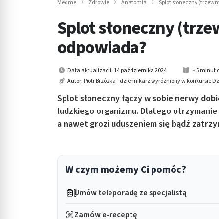
Medme
Zdrowie
Anatomia
Splot słoneczny (trzewny
in submenu: Wellness
Splot słoneczny (trzewn
odpowiada?
Data aktualizacji: 14 października 2024
~ 5 minut 
Autor:
Piotr Brzózka - dziennikarz wyróżniony w konkursie 
Splot słoneczny łączy w sobie nerwy dob
ludzkiego organizmu. Dlatego otrzymanie 
a nawet grozi uduszeniem się bądź zatrzy
W czym możemy Ci pomóc?
Umów teleporadę ze specjalistą
Zamów e-receptę