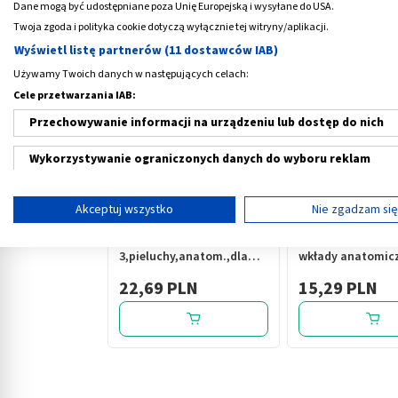
Dane mogą być udostępniane poza Unię Europejską i wysyłane do USA.
Twoja zgoda i polityka cookie dotyczą wyłącznie tej witryny/aplikacji.
Medme poleca
Wyświetl listę partnerów (11 dostawców IAB)
Używamy Twoich danych w następujących celach:
Cele przetwarzania IAB:
Przechowywanie informacji na urządzeniu lub dostęp do nich
Wykorzystywanie ograniczonych danych do wyboru reklam
‹
Tworzenie profili w celu spersonalizowanych reklam
Akceptuj wszystko
Nie zgadzam si
Wykorzystanie profili do wyboru spersonalizowanych reklam
Seni Man Extra Level
TENA Men Extra Li
3,pieluchy,anatom.,dla
wkłady anatomicz
Tworzenie profili w celu personalizacji treści
mężczyzn,15szt
szt.
22,69 PLN
15,29 PLN
Wykorzystywanie profili w celu doboru spersonalizowanych tre
Pomiar efektywności reklam
Pomiar efektywności treści