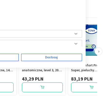
›
ę
Dostosuj
ght,
TENA Men Super, wkłady
TENA Comfort ProSkin
ne, 14
anatomiczne, level 3, 20
Super, pieluchy
szt.
anatomiczne, 36 szt.
43,29 PLN
83,19 PLN
ści