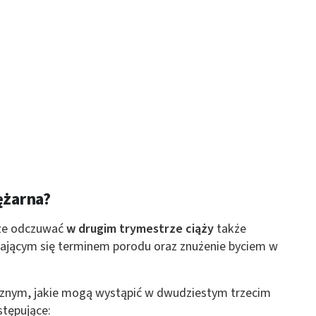
 z różnych źródeł
ormacji
ężarna?
oże odczuwać
w drugim trymestrze ciąży
także
iżającym się terminem porodu oraz znużenie byciem w
cznym, jakie mogą wystąpić w dwudziestym trzecim
stępujące: