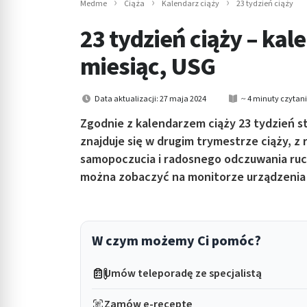
Medme
Ciąża
Kalendarz ciąży
23 tydzień ciąży
in submenu: Wellness
23 tydzień ciąży – kale
miesiąc, USG
Data aktualizacji: 27 maja 2024
~ 4 minuty czytan
Zgodnie z kalendarzem ciąży 23 tydzień s
znajduje się w drugim trymestrze ciąży, z 
samopoczucia i radosnego odczuwania ruch
można zobaczyć na monitorze urządzenia 
W czym możemy Ci pomóc?
Umów teleporadę ze specjalistą
Zamów e-receptę