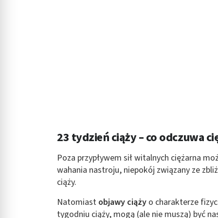
Rozumienie odbiorców dzięki statystyce lub kombinacji danych
Rozwój i ulepszanie usług
Wykorzystywanie ograniczonych danych do wyboru treści
Funkcje specjalne IAB:
Użycie dokładnych danych geolokalizacyjnych
Identyfikowanie urządzeń na podstawie aktywnie żądanych inf
Cele przetwarzania inne niż IAB:
Niezbędne
23 tydzień ciąży – co odczuwa ci
Wydajność (Performance)
Poza przypływem sił witalnych ciężarna m
wahania nastroju, niepokój związany ze zbl
Reklama / śledzenie
ciąży.
Natomiast
objawy ciąży
o charakterze fizy
tygodniu ciąży, mogą (ale nie muszą) być na