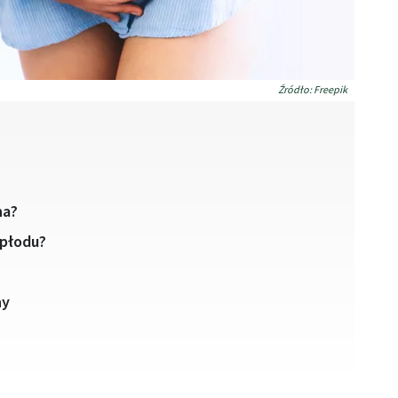
Źródło: Freepik
na?
 płodu?
ny