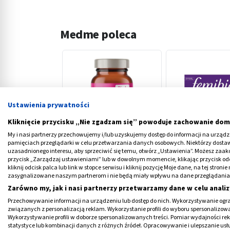
Medme poleca
Ustawienia prywatności
‹
Kliknięcie przycisku „Nie zgadzam się” powoduje zachowanie dom
My i nasi partnerzy przechowujemy i/lub uzyskujemy dostęp do informacji na urządzen
pamięciach przeglądarki w celu przetwarzania danych osobowych. Niektórzy dost
PINK Mama, Planowanie
Femibion 1 Wczes
uzasadnionego interesu, aby sprzeciwić się temu, otwórz „Ustawienia”. Możesz zaa
przycisk „Zarządzaj ustawieniami” lub w dowolnym momencie, klikając przycisk od
ciąży, kapsułki miękkie, 30
tabletki powlekane
kliknij odcisk palca lub link w stopce serwisu i kliknij pozycję Moje dane, na tej str
szt.
zasygnalizowane naszym partnerom i nie będą miały wpływu na dane przeglądania
26,49 PLN
41,29 PLN
Zarówno my, jak i nasi partnerzy przetwarzamy dane w celu analiz
Przechowywanie informacji na urządzeniu lub dostęp do nich. Wykorzystywanie ogra
związanych z personalizacją reklam. Wykorzystanie profili do wyboru spersonalizowany
Wykorzystywanie profili w doborze spersonalizowanych treści. Pomiar wydajności re
statystyce lub kombinacji danych z różnych źródeł. Opracowywanie i ulepszanie us