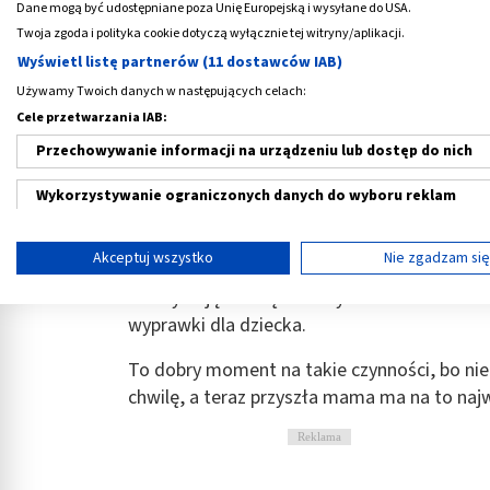
Dane mogą być udostępniane poza Unię Europejską i wysyłane do USA.
Twoja zgoda i polityka cookie dotyczą wyłącznie tej witryny/aplikacji.
23 tydzień ciąży – kalendarz cią
Wyświetl listę partnerów (11 dostawców IAB)
Używamy Twoich danych w następujących celach:
23 tydzień ciąży – ale który to miesiąc? Właś
Cele przetwarzania IAB:
jednak wielkimi krokami zbliża się już meta
Przechowywanie informacji na urządzeniu lub dostęp do nich
Fizjologicznie i prawidłowo przebiegająca
ci
Wykorzystywanie ograniczonych danych do wyboru reklam
najprzyjemniejszej fazie. Brzuch ciężarnej jes
wyraz uciążliwy.
Tworzenie profili w celu spersonalizowanych reklam
Akceptuj wszystko
Nie zgadzam si
Przyszła mama odczuwa rozczulające, jeszcz
Wykorzystanie profili do wyboru spersonalizowanych reklam
uskrzydlająco. Często w tym okresie budzi s
wyprawki dla dziecka.
Tworzenie profili w celu personalizacji treści
To dobry moment na takie czynności, bo nie
Wykorzystywanie profili w celu doboru spersonalizowanych tre
chwilę, a teraz przyszła mama ma na to najwi
Pomiar efektywności reklam
Reklama
Pomiar efektywności treści