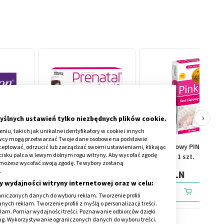
›
yślnych ustawień tylko niezbędnych plików cookie.
iu, takich jak unikalne identyfikatory w cookie i innych
awcy mogą przetwarzać Twoje dane osobowe na podstawie
na ciąża,
Prenatal Classic, witaminy
Test Ciążowy PINK
kceptować, odrzucić lub zarządzać swoimi ustawieniami, klikając
cisku palca w lewym dolnym rogu witryny. Aby wycofać zgodę
, 28 szt.
dla kobiet w ciąży (od 13.
płytkowy, 1 szt.
onie możesz wycofać swoją zgodę. Te wybory zostaną
tygodnia) i karmiących
.
79,29 PLN
3,89 PLN
piersią, kapsułki, 90 szt.
y wydajności witryny internetowej oraz w celu:
niczonych danych do wyboru reklam. Tworzenie profili
ch reklam. Tworzenie profili z myślą o personalizacji treści.
klam. Pomiar wydajności treści. Poznawanie odbiorców dzięki
ług. Wykorzystywanie ograniczonych danych do wyboru treści.