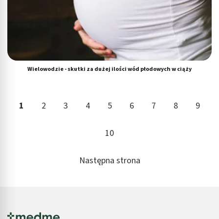
Wielowodzie - skutki za dużej ilości wód płodowych w ciąży
1
2
3
4
5
6
7
8
9
10
Następna strona