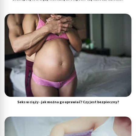
Wykorzystywanie ograniczonych danych do
wyboru reklam
Tworzenie profili w celu spersonalizowanych
reklam
Wykorzystanie profili do wyboru
spersonalizowanych reklam
Tworzenie profili w celu personalizacji treści
Wykorzystywanie profili w celu doboru
spersonalizowanych treści
Pomiar efektywności reklam
Pomiar efektywności treści
Seks w ciąży - jak można go uprawiać? Czy jest bezpieczny?
Rozumienie odbiorców dzięki statystyce lub
kombinacji danych z różnych źródeł
Rozwój i ulepszanie usług