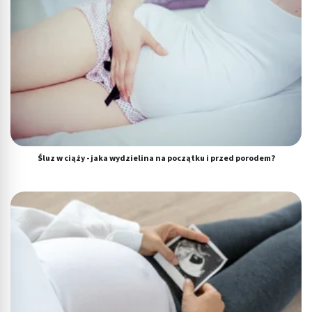
Wykorzystywanie ograniczonych danych do
wyboru treści
Funkcje specjalne IAB:
Użycie dokładnych danych geolokalizacyjnych
Identyfikowanie urządzeń na podstawie
aktywnie żądanych informacji
Cele przetwarzania inne niż IAB:
Niezbędne
Śluz w ciąży - jaka wydzielina na początku i przed porodem?
Wydajność (Performance)
Reklama / śledzenie