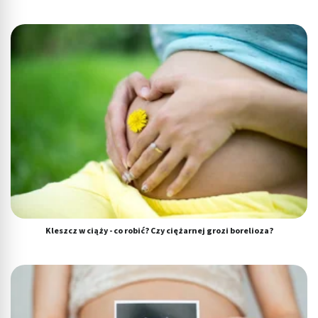
Kleszcz w ciąży - co robić? Czy ciężarnej grozi borelioza?