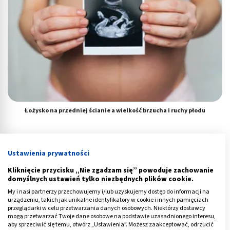
Łożysko na przedniej ścianie a wielkość brzucha i ruchy płodu
Ustawienia prywatności
Kliknięcie przycisku „Nie zgadzam się” powoduje zachowanie
domyślnych ustawień tylko niezbędnych plików cookie.
My i nasi partnerzy przechowujemy i/lub uzyskujemy dostęp do informacji na
urządzeniu, takich jak unikalne identyfikatory w cookie i innych pamięciach
przeglądarki w celu przetwarzania danych osobowych. Niektórzy dostawcy
mogą przetwarzać Twoje dane osobowe na podstawie uzasadnionego interesu,
aby sprzeciwić się temu, otwórz „Ustawienia”. Możesz zaakceptować, odrzucić