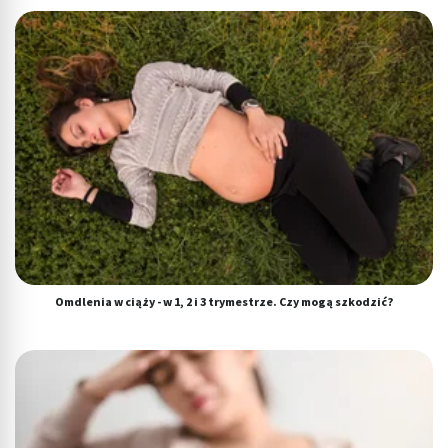
Omdlenia w ciąży - w 1, 2 i 3 trymestrze. Czy mogą szkodzić?