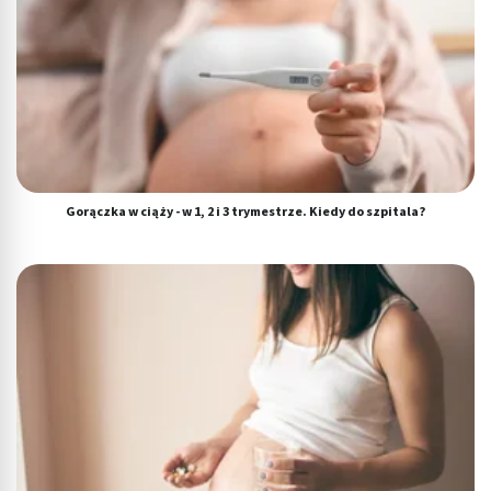
Gorączka w ciąży - w 1, 2 i 3 trymestrze. Kiedy do szpitala?