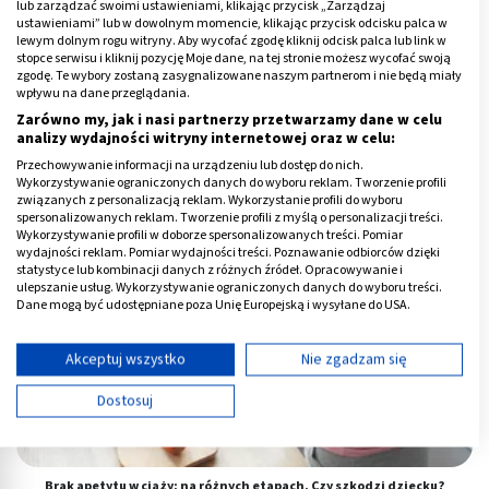
lub zarządzać swoimi ustawieniami, klikając przycisk „Zarządzaj
ustawieniami” lub w dowolnym momencie, klikając przycisk odcisku palca w
lewym dolnym rogu witryny. Aby wycofać zgodę kliknij odcisk palca lub link w
stopce serwisu i kliknij pozycję Moje dane, na tej stronie możesz wycofać swoją
zgodę. Te wybory zostaną zasygnalizowane naszym partnerom i nie będą miały
wpływu na dane przeglądania.
Komórka jajowa - jak wygląda i ile żyje? Budowa i wielkość
Zarówno my, jak i nasi partnerzy przetwarzamy dane w celu
analizy wydajności witryny internetowej oraz w celu:
Przechowywanie informacji na urządzeniu lub dostęp do nich.
Wykorzystywanie ograniczonych danych do wyboru reklam. Tworzenie profili
związanych z personalizacją reklam. Wykorzystanie profili do wyboru
spersonalizowanych reklam. Tworzenie profili z myślą o personalizacji treści.
Wykorzystywanie profili w doborze spersonalizowanych treści. Pomiar
wydajności reklam. Pomiar wydajności treści. Poznawanie odbiorców dzięki
statystyce lub kombinacji danych z różnych źródeł. Opracowywanie i
ulepszanie usług. Wykorzystywanie ograniczonych danych do wyboru treści.
Dane mogą być udostępniane poza Unię Europejską i wysyłane do USA.
Twoja zgoda i polityka cookie dotyczą wyłącznie tej witryny/aplikacji.
Wyświetl listę partnerów (11 dostawców IAB)
Akceptuj wszystko
Nie zgadzam się
Używamy Twoich danych w następujących celach:
Dostosuj
Cele przetwarzania IAB:
Przechowywanie informacji na urządzeniu lub
dostęp do nich
Brak apetytu w ciąży: na różnych etapach. Czy szkodzi dziecku?