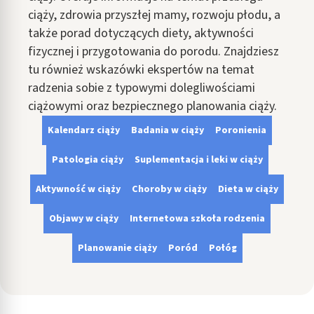
ciąży, zdrowia przyszłej mamy, rozwoju płodu, a
także porad dotyczących diety, aktywności
fizycznej i przygotowania do porodu. Znajdziesz
tu również wskazówki ekspertów na temat
radzenia sobie z typowymi dolegliwościami
ciążowymi oraz bezpiecznego planowania ciąży.
Kalendarz ciąży
Badania w ciąży
Poronienia
Patologia ciąży
Suplementacja i leki w ciąży
Aktywność w ciąży
Choroby w ciąży
Dieta w ciąży
Objawy w ciąży
Internetowa szkoła rodzenia
Planowanie ciąży
Poród
Połóg