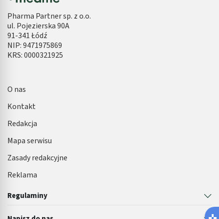
Pharma Partner sp. z o.o.
ul. Pojezierska 90A
91-341 Łódź
NIP: 9471975869
KRS: 0000321925
O nas
Kontakt
Redakcja
Mapa serwisu
Zasady redakcyjne
Reklama
Regulaminy
Latem łatwiej o infekcję pęcherza 🌊
Napisz do nas