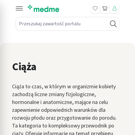
Koszyk
Przeszukaj zawartość portalu
in submenu: Leki na receptę
win submenu: Zdrowie
win submenu: Suplementy
Ciąża
win submenu: Mama i dziecko
win submenu: Kosmetyki
Ciąża to czas, w którym w organizmie kobiety
win submenu: Higiena
zachodzą liczne zmiany fizjologiczne,
hormonalne i anatomiczne, mające na celu
win submenu: Sprzęt medyczny
zapewnienie odpowiednich warunków dla
rozwoju płodu oraz przygotowanie do porodu.
win submenu: Intymne
Ta kategoria to kompleksowy przewodnik po
win submenu: Wellness
ciąży. Oferuje informacje na temat przebiegu