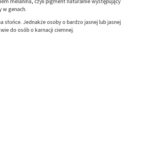
iem melanina, czyli pigment naturalnie występujący
 z różnych źródeł
y w genach.
a słońce. Jednakże osoby o bardzo jasnej lub jasnej
twie do osób o karnacji ciemnej.
ormacji