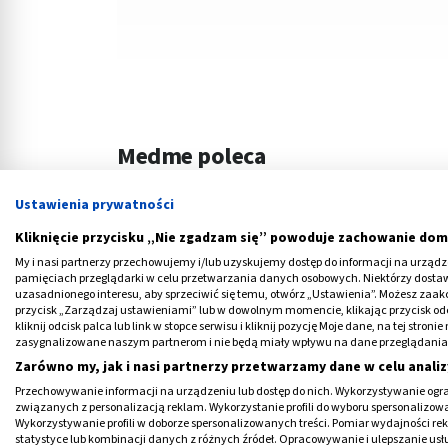
Medme poleca
Ustawienia prywatności
Kliknięcie przycisku „Nie zgadzam się” powoduje zachowanie dom
My i nasi partnerzy przechowujemy i/lub uzyskujemy dostęp do informacji na urządzen
pamięciach przeglądarki w celu przetwarzania danych osobowych. Niektórzy dost
uzasadnionego interesu, aby sprzeciwić się temu, otwórz „Ustawienia”. Możesz zaa
przycisk „Zarządzaj ustawieniami” lub w dowolnym momencie, klikając przycisk od
‹
kliknij odcisk palca lub link w stopce serwisu i kliknij pozycję Moje dane, na tej str
zasygnalizowane naszym partnerom i nie będą miały wpływu na dane przeglądania
Zarówno my, jak i nasi partnerzy przetwarzamy dane w celu analiz
Ziajka, krem do
Oillan Hydrating,
Przechowywanie informacji na urządzeniu lub dostęp do nich. Wykorzystywanie ogra
pielęgnacji dzieci i
do mycia twarzy,
związanych z personalizacją reklam. Wykorzystanie profili do wyboru spersonalizowany
niemowląt, 50 ml
prebiotyczna, 15
Wykorzystywanie profili w doborze spersonalizowanych treści. Pomiar wydajności re
5,09 PLN
28,79 PLN
statystyce lub kombinacji danych z różnych źródeł. Opracowywanie i ulepszanie us