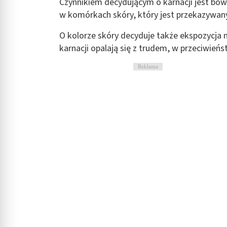
Czynnikiem decydującym o karnacji jest bow
Rozumienie odbiorców dzięki statystyce lub kombinacji danych
w komórkach skóry, który jest przekazywan
Rozwój i ulepszanie usług
O kolorze skóry decyduje także ekspozycja n
karnacji opalają się z trudem, w przeciwieńs
Wykorzystywanie ograniczonych danych do wyboru treści
Funkcje specjalne IAB:
Reklama
Użycie dokładnych danych geolokalizacyjnych
Identyfikowanie urządzeń na podstawie aktywnie żądanych inf
Cele przetwarzania inne niż IAB:
Niezbędne
Wydajność (Performance)
Reklama / śledzenie