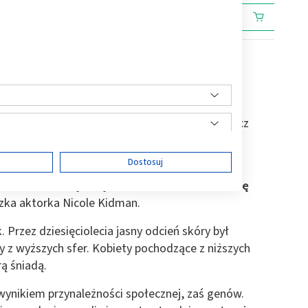
określenie na jasny koloryt skóry twarzy, wręcz
ińskiego słowa
albus
, oznaczającego biel.
ę
Dostosuj
mają karnację od bardzo jasnej do jasnej, z
i tonami.
Jasną cerą w takim odcieniu może się
zka aktorka Nicole Kidman.
 Przez dziesięciolecia jasny odcień skóry był
ści
 z wyższych sfer. Kobiety pochodzące z niższych
ą śniadą.
 wynikiem przynależności społecznej, zaś genów.