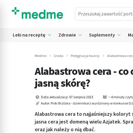
Przeszukaj zawartość portalu
in submenu: Leki na receptę
Leki na receptę
Zdrowie
Suplementy
Ma
Rozwiń submenu: Leki na receptę
Rozwiń submenu: Zdrowie
Rozwiń
in submenu: Zdrowie
in submenu: Suplementy
Medme
Uroda
Pielęgnacja twarzy
Alabastrowa cera
Alabastrowa cera - co 
in submenu: Mama i dziecko
jasną skórę?
in submenu: Kosmetyki
in submenu: Higiena
Data aktualizacji: 07 sierpnia 2023
~ 4 minuty czyt
Autor:
Piotr Brzózka - dziennikarz wyróżniony w konkursie 
in submenu: Sprzęt medyczny
Alabastrowa cera to najjaśniejszy koloryt
jasna cera jest domeną wielu Azjatek. Sp
in submenu: Intymne
oraz jak należy o nią dbać.