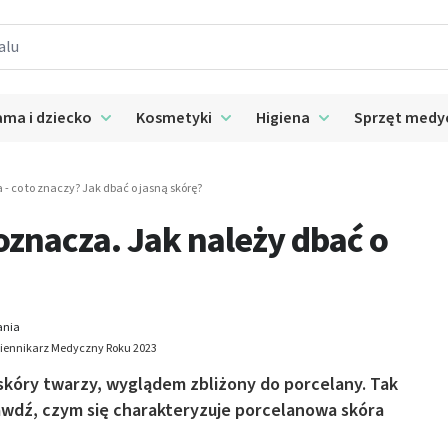
ma i dziecko
Kosmetyki
Higiena
Sprzęt medy
 submenu: Suplementy
Rozwiń submenu: Mama i dziecko
Rozwiń submenu: Kosmetyki
Rozwiń submenu: 
 - co to znaczy? Jak dbać o jasną skórę?
oznacza. Jak należy dbać o
ania
Dziennikarz Medyczny Roku 2023
 skóry twarzy, wyglądem zbliżony do porcelany. Tak
rawdź, czym się charakteryzuje porcelanowa skóra