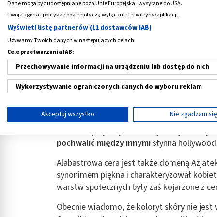
Dane mogą być udostępniane poza Unię Europejską i wysyłane do USA.
Twoja zgoda i polityka cookie dotyczą wyłącznie tej witryny/aplikacji.
Wyświetl listę partnerów (11 dostawców IAB)
Używamy Twoich danych w następujących celach:
Cele przetwarzania IAB:
Co to znaczy alabastrowa cera?
Przechowywanie informacji na urządzeniu lub dostęp do nich
Alabastrowa cera to powszechnie stosowane 
Wykorzystywanie ograniczonych danych do wyboru reklam
porcelanowy. Jej nazwa wywodzi się od łac
Tworzenie profili w celu spersonalizowanych reklam
Akceptuj wszystko
Nie zgadzam si
Posiadaczki i posiadacze porcelanowej cery 
Wykorzystanie profili do wyboru spersonalizowanych reklam
charakterystycznymi różowymi bądź żółtym
pochwalić między innymi
słynna hollywood
Tworzenie profili w celu personalizacji treści
Alabastrowa cera jest także domeną Azjatek.
Wykorzystywanie profili w celu doboru spersonalizowanych tre
synonimem piękna i charakteryzował kobiety
Pomiar efektywności reklam
warstw społecznych były zaś kojarzone z cer
Pomiar efektywności treści
Obecnie wiadomo, że koloryt skóry nie jest