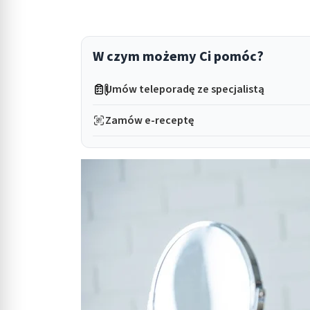
in submenu: Wellness
W czym możemy Ci pomóc?
Umów teleporadę ze specjalistą
Zamów e-receptę