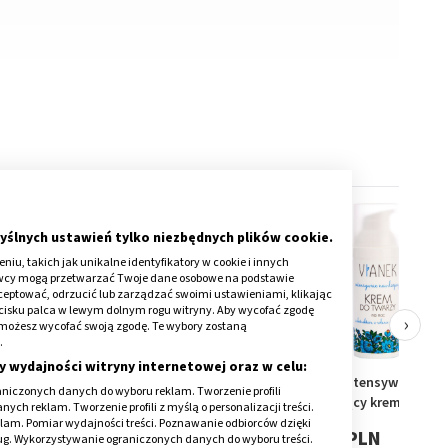
yślnych ustawień tylko niezbędnych plików cookie.
iu, takich jak unikalne identyfikatory w cookie i innych
awcy mogą przetwarzać Twoje dane osobowe na podstawie
kceptować, odrzucić lub zarządzać swoimi ustawieniami, klikając
cisku palca w lewym dolnym rogu witryny. Aby wycofać zgodę
›
onie możesz wycofać swoją zgodę. Te wybory zostaną
.
y wydajności witryny internetowej oraz w celu:
 pianka,
Acnefan, krem do
Vianek, intensywnie
niczonych danych do wyboru reklam. Tworzenie profili
pielęgnacji cery
nawilżający krem do
ch reklam. Tworzenie profili z myślą o personalizacji treści.
0ml
trądzikowej, 25 ml
twarzy na noc, 50 ml
klam. Pomiar wydajności treści. Poznawanie odbiorców dzięki
12,79 PLN
33,29 PLN
ług. Wykorzystywanie ograniczonych danych do wyboru treści.