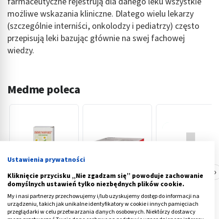
farmaceutyczne rejestrują dla danego leku wszystkie
możliwe wskazania kliniczne. Dlatego wielu lekarzy
(szczególnie interniści, onkolodzy i pediatrzy) często
przepisują leki bazując głównie na swej fachowej
wiedzy.
Medme poleca
Ustawienia prywatności
‹
›
Kliknięcie przycisku „Nie zgadzam się” powoduje zachowanie
domyślnych ustawień tylko niezbędnych plików cookie.
My i nasi partnerzy przechowujemy i/lub uzyskujemy dostęp do informacji na
Immunofort, płyn
Abrea, 75 mg,
Sympramol, 50
urządzeniu, takich jak unikalne identyfikatory w cookie i innych pamięciach
doustny, 125 g
tabl.dojelit., 90
mg, tabletki
przeglądarki w celu przetwarzania danych osobowych. Niektórzy dostawcy