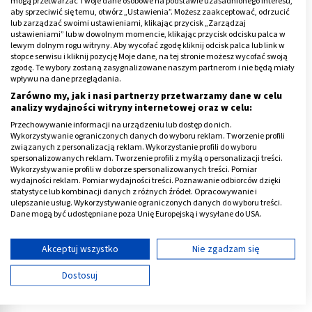
(Leki Natury)
szt
drażowane
mogą przetwarzać Twoje dane osobowe na podstawie uzasadnionego interesu,
20,19 PLN
8,19 PLN
48,89 PLN
aby sprzeciwić się temu, otwórz „Ustawienia”. Możesz zaakceptować, odrzucić
lub zarządzać swoimi ustawieniami, klikając przycisk „Zarządzaj
ustawieniami” lub w dowolnym momencie, klikając przycisk odcisku palca w
lewym dolnym rogu witryny. Aby wycofać zgodę kliknij odcisk palca lub link w
stopce serwisu i kliknij pozycję Moje dane, na tej stronie możesz wycofać swoją
zgodę. Te wybory zostaną zasygnalizowane naszym partnerom i nie będą miały
wpływu na dane przeglądania.
Zarówno my, jak i nasi partnerzy przetwarzamy dane w celu
analizy wydajności witryny internetowej oraz w celu:
Co to oznacza dla pacjenta?
Przechowywanie informacji na urządzeniu lub dostęp do nich.
Wykorzystywanie ograniczonych danych do wyboru reklam. Tworzenie profili
Oznacza to ni mniej ni więcej, że przy anginie i
związanych z personalizacją reklam. Wykorzystanie profili do wyboru
spersonalizowanych reklam. Tworzenie profili z myślą o personalizacji treści.
zapaleniu gardła
mogę pacjentowi przepisać
Wykorzystywanie profili w doborze spersonalizowanych treści. Pomiar
Augmentin ze 100 procentową odpłatnością – tłumaczy
wydajności reklam. Pomiar wydajności treści. Poznawanie odbiorców dzięki
statystyce lub kombinacji danych z różnych źródeł. Opracowywanie i
lekarz Pakuła-Kmieciak. Wszystko co wiąże się ze
ulepszanie usług. Wykorzystywanie ograniczonych danych do wyboru treści.
wzrostem ceny nie jest miłe dla ucha. Na szczęście lista
Dane mogą być udostępniane poza Unię Europejską i wysyłane do USA.
leków zawiera inne antybiotyki również skuteczne np. :
Twoja zgoda i polityka cookie dotyczą wyłącznie tej witryny/aplikacji.
Duomoxem i Ospenem, które mają zarejestrowane
Wyświetl listę partnerów (11 dostawców IAB)
Akceptuj wszystko
Nie zgadzam się
wskazanie do leczenia zakażenia gardła, w tym
Używamy Twoich danych w następujących celach:
Dostosuj
zakażenia paciorkowcowe wywołujące anginę.
Cele przetwarzania IAB:
Przechowywanie informacji na urządzeniu lub