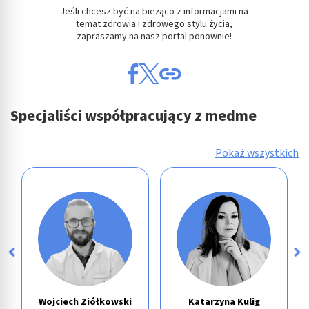
Rozwój i ulepszanie usług
Jeśli chcesz być na bieżąco z informacjami na
temat zdrowia i zdrowego stylu życia,
zapraszamy na nasz portal ponownie!
Wykorzystywanie ograniczonych danych do
wyboru treści
Funkcje specjalne IAB:
Użycie dokładnych danych geolokalizacyjnych
Specjaliści współpracujący z medme
Identyfikowanie urządzeń na podstawie
aktywnie żądanych informacji
Pokaż wszystkich
Cele przetwarzania inne niż IAB:
Niezbędne
Wydajność (Performance)
Reklama / śledzenie
Wojciech Ziółkowski
Katarzyna Kulig