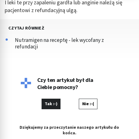
I leki te przy zapaleniu gardła lub anginie należą się
dostęp do nich
pacjentowi z refundacyjną ulgą.
Wykorzystywanie ograniczonych danych do
wyboru reklam
CZYTAJ RÓWNIEŻ
Tworzenie profili w celu spersonalizowanych
reklam
Nutramigen na receptę - lek wycofany z
refundacji
Wykorzystanie profili do wyboru
spersonalizowanych reklam
Tworzenie profili w celu personalizacji treści
Czy ten artykuł był dla
Wykorzystywanie profili w celu doboru
Ciebie pomocny?
spersonalizowanych treści
Pomiar efektywności reklam
Tak :-)
Nie :-(
Pomiar efektywności treści
Rozumienie odbiorców dzięki statystyce lub
Dziękujemy za przeczytanie naszego artykułu do
kombinacji danych z różnych źródeł
końca.