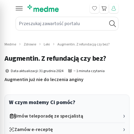
Koszyk
Przeszukaj zawartość portalu
in submenu: Leki na receptę
win submenu: Zdrowie
Medme
Zdrowie
Leki
Augmentin. Z refundacją czy bez?
win submenu: Suplementy
Augmentin. Z refundacją czy bez?
win submenu: Mama i dziecko
Data aktualizacji: 31 grudnia 2024
~ 1 minuta czytania
win submenu: Kosmetyki
Augmentin już nie do leczenia anginy
win submenu: Higiena
W czym możemy Ci pomóc?
win submenu: Sprzęt medyczny
Umów teleporadę ze specjalistą
win submenu: Intymne
Zamów e-receptę
win submenu: Wellness