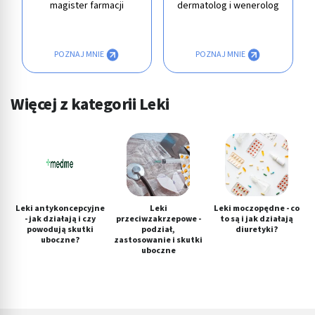
magister farmacji
dermatolog i wenerolog
POZNAJ MNIE
POZNAJ MNIE
Więcej z kategorii Leki
Leki antykoncepcyjne
Leki
Leki moczopędne - co
- jak działają i czy
przeciwzakrzepowe -
to są i jak działają
powodują skutki
podział,
diuretyki?
uboczne?
zastosowanie i skutki
uboczne