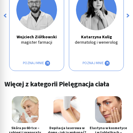
Wojciech Ziółkowski
Katarzyna Kulig
magister farmacji
dermatolog i wenerolog
POZNAJ MNIE
POZNAJ MNIE
Więcej z kategorii Pielęgnacja ciała
Skóra po 60-tce –
Depilacja laserowa w
Elastyna w kosmetyce
zabiegi i preparaty,
domu - jak ją wykonać?
i w tabletkach –