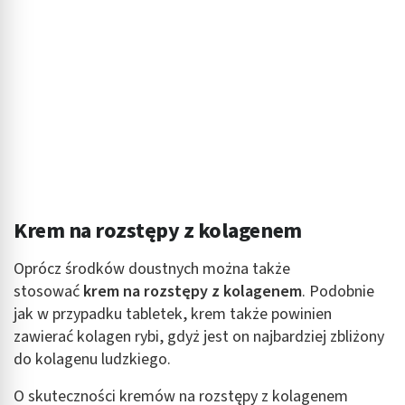
Wykorzystanie profili do wyboru
spersonalizowanych reklam
Tworzenie profili w celu personalizacji treści
Wykorzystywanie profili w celu doboru
spersonalizowanych treści
Pomiar efektywności reklam
Pomiar efektywności treści
Rozumienie odbiorców dzięki statystyce lub
Krem na rozstępy z kolagenem
kombinacji danych z różnych źródeł
Oprócz środków doustnych można także
Rozwój i ulepszanie usług
stosować
krem na rozstępy z kolagenem
. Podobnie
jak w przypadku tabletek, krem także powinien
Wykorzystywanie ograniczonych danych do
wyboru treści
zawierać kolagen rybi, gdyż jest on najbardziej zbliżony
do kolagenu ludzkiego.
Funkcje specjalne IAB:
Użycie dokładnych danych geolokalizacyjnych
O skuteczności kremów na rozstępy z kolagenem