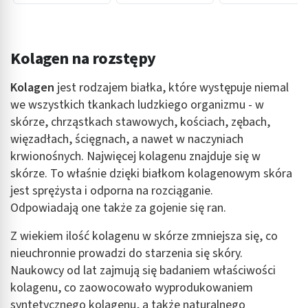
emolientowy do
emolientowy,
ciała)
Krem emolientowy
do twarzy i ciała)
Kolagen na rozstępy
Kolagen
jest rodzajem białka, które występuje niemal
we wszystkich tkankach ludzkiego organizmu - w
skórze, chrząstkach stawowych, kościach, zębach,
więzadłach, ścięgnach, a nawet w naczyniach
krwionośnych. Najwięcej kolagenu znajduje się w
skórze. To właśnie dzięki białkom kolagenowym skóra
jest sprężysta i odporna na rozciąganie.
Odpowiadają one także za gojenie się ran.
Z wiekiem ilość kolagenu w skórze zmniejsza się, co
nieuchronnie prowadzi do starzenia się skóry.
Naukowcy od lat zajmują się badaniem właściwości
kolagenu, co zaowocowało wyprodukowaniem
syntetycznego kolagenu, a także naturalnego