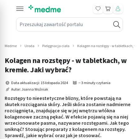
Koszyk
Przeszukaj zawartość portalu
in submenu: Leki na receptę
win submenu: Zdrowie
Medme
Uroda
Pielęgnacja ciała
Kolagen na rozstępy - w tabletkach, w 
win submenu: Suplementy
Kolagen na rozstępy - w tabletkach, w
win submenu: Mama i dziecko
kremie. Jaki wybrać?
win submenu: Kosmetyki
Data aktualizacji: 15 listopada 2024
~ 3 minuty czytania
Autor:
Joanna Woźniak
win submenu: Higiena
Rozstępy to nieestetyczne blizny, które powstają na
skutek rozciągania skóry. Jeśli skóra zostanie nadmierne
win submenu: Sprzęt medyczny
rozciągnięta, znajdujące się w jej wnętrzu włókna
kolagenowe zaczną pękać. W efekcie pojawią się na niej
win submenu: Intymne
wrzecionowate pasma, nazywane rozstępami. Jak tego
uniknąć? Stosując preparaty z kolagenem na rozstępy.
Sprawdź, jakie wybrać oraz jak je stosować.
win submenu: Wellness