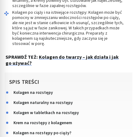
witaminy, a kremy powinny być stosowane jak najwcześniej,
szczególnie w fazie zapalnej rozstępów.
Kolagen po ciąży i na istniejące rozstępy: Kolagen może być
pomocny w zmniejszaniu widoczności rozstępów po ciąży,
ale nie jest w stanie całkowicie ich usunąć, szczególnie tych,
które są już w fazie zanikowej. W takich przypadkach może
być konieczna interwencja chirurgiczna. Preparaty z
kolagenem są najskuteczniejsze, gdy zaczyna się je
stosować w porę.
SPRAWDŹ TEŻ:
Kolagen do twarzy – jak działa i jak
go używać?
SPIS TREŚCI
Kolagen na rozstępy
Kolagen naturalny na rozstępy
Kolagen w tabletkach na rozstępy
Krem na rozstępy z kolagenem
Kolagen na rozstępy po ciąży?