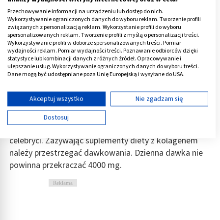
w składzie kolagen rybi.
Przechowywanie informacji na urządzeniu lub dostęp do nich.
Wykorzystywanie ograniczonych danych do wyboru reklam. Tworzenie profili
Zaletą kolagenu w tabletach
na rozstępy jest to, że
związanych z personalizacją reklam. Wykorzystanie profili do wyboru
zwykle zawiera on dodatkowe składniki, takie jak:
spersonalizowanych reklam. Tworzenie profili z myślą o personalizacji treści.
Wykorzystywanie profili w doborze spersonalizowanych treści. Pomiar
wydajności reklam. Pomiar wydajności treści. Poznawanie odbiorców dzięki
kwas hialuronowy
,
statystyce lub kombinacji danych z różnych źródeł. Opracowywanie i
ulepszanie usług. Wykorzystywanie ograniczonych danych do wyboru treści.
witaminy E
, A i C czy algi morskie, których raczej nie
Dane mogą być udostępniane poza Unię Europejską i wysyłane do USA.
znajdziemy w kolagenie w proszku lub płynie.
Twoja zgoda i polityka cookie dotyczą wyłącznie tej witryny/aplikacji.
Wyświetl listę partnerów (11 dostawców IAB)
Akceptuj wszystko
Nie zgadzam się
Aczkolwiek warto podkreślić, że coraz większą
Używamy Twoich danych w następujących celach:
popularnością cieszy się kolagen w płynie, który w
Dostosuj
Cele przetwarzania IAB:
mediach społecznościowych promują gwiazdy i
Przechowywanie informacji na urządzeniu lub
celebryci. Zażywając suplementy diety z kolagenem
dostęp do nich
należy przestrzegać dawkowania. Dzienna dawka nie
powinna przekraczać 4000 mg.
Wykorzystywanie ograniczonych danych do
wyboru reklam
Reklama
Tworzenie profili w celu spersonalizowanych
reklam