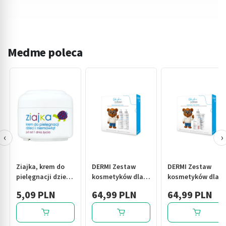
Medme poleca
‹
›
Ziajka, krem do
DERMI Zestaw
DERMI Zestaw
pielęgnacji dzieci
kosmetyków dla
kosmetyków dla
i niemowląt, 50 ml
skóry wrażliwej
skóry wrażliwej
5,09 PLN
64,99 PLN
64,99 PLN
(Emulsja
(Pomadka
emolientowa do
regenerująca,
mycia, Balsam
Balsam