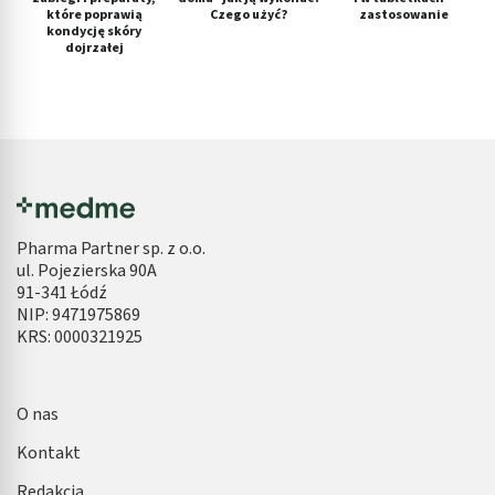
które poprawią
Czego użyć?
zastosowanie
kondycję skóry
dojrzałej
Pharma Partner sp. z o.o.
ul. Pojezierska 90A
91-341 Łódź
NIP: 9471975869
KRS: 0000321925
O nas
Kontakt
Redakcja