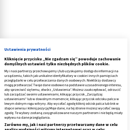
Ustawienia prywatności
Kliknięcie przycisku „Nie zgadzam się” powoduje zachowanie
domyślnych ustawień tylko niezbędnych plików cookie.
Kolagen w tabletkach na rozstępy
My i nasi partnerzy przechowujemy i/lub uzyskujemy dostęp do informacji na
urządzeniu, takich jak unikalne identyfikatory w cookie i innych pamięciach
Wśród specyfików z
kolagenem naturalnym na
przeglądarki w celu przetwarzania danych osobowych. Niektórzy dostawcy
mogą przetwarzać Twoje dane osobowe na podstawie uzasadnionego interesu,
rozstępy
można wyróżnić suplementy diety w
aby sprzeciwić się temu, otwórz „Ustawienia”. Możesz zaakceptować, odrzucić
tabletach, proszku i płynie oraz kosmetyki. Walkę z
lub zarządzać swoimi ustawieniami, klikając przycisk „Zarządzaj
ustawieniami” lub w dowolnym momencie, klikając przycisk odcisku palca w
rozstępami warto prowadzić dwutorowo, mianowicie
lewym dolnym rogu witryny. Aby wycofać zgodę kliknij odcisk palca lub link w
stosować preparaty doustne oraz środki do stosowania
stopce serwisu i kliknij pozycję Moje dane, na tej stronie możesz wycofać swoją
zgodę. Te wybory zostaną zasygnalizowane naszym partnerom i nie będą miały
miejscowego. Jeśli zdecydujemy się na tabletki,
wpływu na dane przeglądania.
poszukajmy preparatów aptecznych, które będą miały
Zarówno my, jak i nasi partnerzy przetwarzamy dane w celu
analizy wydajności witryny internetowej oraz w celu: