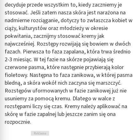
decyduje przede wszystkim to, kiedy zaczniemy je
Identyfikowanie urządzeń na podstawie
aktywnie żądanych informacji
stosować. Jeśli zatem nasza skóra jest narażona na
nadmierne rozciąganie, dotyczy to zwłaszcza kobiet w
Cele przetwarzania inne niż IAB:
ciąży, kulturystów oraz młodzieży w okresie
Niezbędne
pokwitania, zacznijmy stosować kremy jak
najwcześniej. Rozstępy rozwijają się bowiem w dwóch
Wydajność (Performance)
fazach. Pierwsza to faza zapalana, która trwa średnio
Reklama / śledzenie
2-3 miesiąc. W tej fazie na skórze pojawiają się
czerwone pasma, które następnie przybierają kolor
fioletowy. Następna to faza zanikowa, w której pasma
bledną, a skóra wokół nich zaczyna się marszczyć.
Rozstępów uformowanych w fazie zanikowej już nie
usuniemy za pomocą kremu. Dlatego w walce z
rozstępami liczy się czas. Kremy należy aplikować na
skórę w fazie zapalnej lub jeszcze zanim się ona
rozpocznie.
Reklama