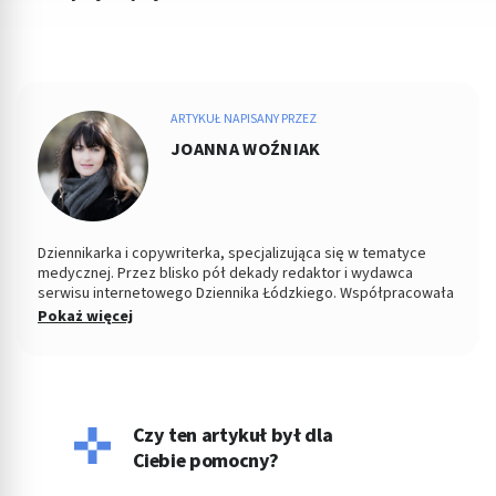
ARTYKUŁ NAPISANY PRZEZ
JOANNA WOŹNIAK
Dziennikarka i copywriterka, specjalizująca się w tematyce
medycznej. Przez blisko pół dekady redaktor i wydawca
serwisu internetowego Dziennika Łódzkiego. Współpracowała
z łódzkim ośrodkiem TVP. Absolwentka Filozofii oraz
Pokaż więcej
Dziennikarstwa i Komunikacji Społecznej na Uniwersytecie
Łódzkim. W wolnych chwilach fotografuje kontrasty ulicy i
eksperymentuje w kuchni.
Czy ten artykuł był dla
Ciebie pomocny?