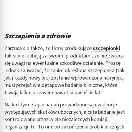
Wykorzystywanie ograniczonych danych do
wyboru treści
Funkcje specjalne IAB:
Użycie dokładnych danych geolokalizacyjnych
Szczepienia a zdrowie
Identyfikowanie urządzeń na podstawie
aktywnie żądanych informacji
Zarzuca się także, że firmy produkujące
szczepionki
tak silnie lobbują za swoimi produktami, że nie zwraca
Cele przetwarzania inne niż IAB:
się uwagi na ewentualne szkodliwe działanie. Proszę
Niezbędne
jednak zauważyć, że zanim określona szczepionka (tak
jak i każdy nowy lek) zostanie wprowadzona na rynek,
Wydajność (Performance)
musi przejść wieloetapowe badania kliniczne, które
Reklama / śledzenie
trwają kilka, a czasem nawet kilkanaście lat.
Na każdym etapie badań prowadzone są ewidencje
występujących skutków ubocznych, a całe badanie jest
kontrolowane przez wiele niezależnych komisji,
organizacji itd. To one po zakończeniu prób klinicznych