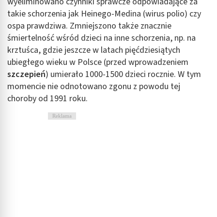
wyeliminowano czynniki sprawcze odpowiadające za
Wykorzystywanie ograniczonych danych do
takie schorzenia jak Heinego-Medina (wirus polio) czy
wyboru reklam
ospa prawdziwa. Zmniejszono także znacznie
Tworzenie profili w celu spersonalizowanych
śmiertelność wśród dzieci na inne schorzenia, np. na
reklam
krztuśca, gdzie jeszcze w latach pięćdziesiątych
ubiegłego wieku w Polsce (przed wprowadzeniem
Wykorzystanie profili do wyboru
spersonalizowanych reklam
szczepień
) umierało 1000-1500 dzieci rocznie. W tym
momencie nie odnotowano zgonu z powodu tej
Tworzenie profili w celu personalizacji treści
choroby od 1991 roku.
Wykorzystywanie profili w celu doboru
Reklama
spersonalizowanych treści
Pomiar efektywności reklam
Pomiar efektywności treści
Rozumienie odbiorców dzięki statystyce lub
kombinacji danych z różnych źródeł
Rozwój i ulepszanie usług