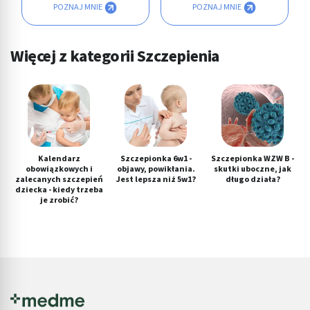
POZNAJ MNIE
POZNAJ MNIE
Więcej z kategorii Szczepienia
Kalendarz
Szczepionka 6w1 -
Szczepionka WZW B -
obowiązkowych i
objawy, powikłania.
skutki uboczne, jak
zalecanych szczepień
Jest lepsza niż 5w1?
długo działa?
dziecka - kiedy trzeba
je zrobić?