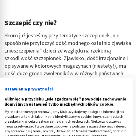
Szczepić czy nie?
Skoro już jesteśmy przy tematyce szczepionek, nie
sposób nie przytoczyć dość modnego ostatnio zjawiska
„nieszczepienia” dzieci ze względu na rzekomą
szkodliwość szczepionek. Zjawisko, dość irracjonalne i
opisywane w kolorowych magazynach (niestety!), ma
dość duże grono zwolenników w różnych państwach
świata, o różnym statusie ekonomicznym i zakresie
wiedzy medycznej. Osoby sprzeciwiające się
Ustawienia prywatności
szczepieniom bardzo często argumentują to faktem
Kliknięcie przycisku „Nie zgadzam się” powoduje zachowanie
występowania niepożądanych odczynów
domyślnych ustawień tylko niezbędnych plików cookie.
poszczepiennych, brakiem skuteczności
szczepionki
My i nasi partnerzy przechowujemy i/lub uzyskujemy dostęp do informacji na
urządzeniu, takich jak unikalne identyfikatory w cookie i innych pamięciach
czy zbyt krótkim czasem uodpornienia
przeglądarki w celu przetwarzania danych osobowych. Niektórzy dostawcy
poszczepiennego. Faktem jest, że odczyny
mogą przetwarzać Twoje dane osobowe na podstawie uzasadnionego interesu,
aby sprzeciwić się temu, otwórz „Ustawienia”. Możesz zaakceptować, odrzucić
poszczepienne się zdarzają, jest to jednak znikomy
lub zarządzać swoimi ustawieniami, klikając przycisk „Zarządzaj