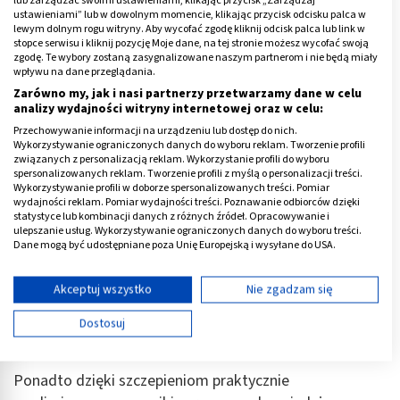
procent wśród ogromnej ilości szczepionych dzieci.
ustawieniami” lub w dowolnym momencie, klikając przycisk odcisku palca w
lewym dolnym rogu witryny. Aby wycofać zgodę kliknij odcisk palca lub link w
Każde niepożądane działanie, które może mieć związek
stopce serwisu i kliknij pozycję Moje dane, na tej stronie możesz wycofać swoją
zgodę. Te wybory zostaną zasygnalizowane naszym partnerom i nie będą miały
ze szczepieniem, jest odnotowywane, odpowiednio
wpływu na dane przeglądania.
katalogowane i służy w dalszym etapie do oceny
Zarówno my, jak i nasi partnerzy przetwarzamy dane w celu
szczepionki.
analizy wydajności witryny internetowej oraz w celu:
Przechowywanie informacji na urządzeniu lub dostęp do nich.
Przykładem może być jedna ze szczepionek na
Wykorzystywanie ograniczonych danych do wyboru reklam. Tworzenie profili
związanych z personalizacją reklam. Wykorzystanie profili do wyboru
rotawirusy, która była stosowana w USA, a którą
spersonalizowanych reklam. Tworzenie profili z myślą o personalizacji treści.
podejrzewano o wywoływanie wgłobienia jelita. FDA
Wykorzystywanie profili w doborze spersonalizowanych treści. Pomiar
wydajności reklam. Pomiar wydajności treści. Poznawanie odbiorców dzięki
(The Food and Drug Administration – Amerykańska
statystyce lub kombinacji danych z różnych źródeł. Opracowywanie i
Agencja ds. Żywności i Leków) natychmiast wycofała
ulepszanie usług. Wykorzystywanie ograniczonych danych do wyboru treści.
Dane mogą być udostępniane poza Unię Europejską i wysyłane do USA.
całą partię szczepionki z użycia. Tak więc skład
Twoja zgoda i polityka cookie dotyczą wyłącznie tej witryny/aplikacji.
szczepionek, ich skuteczność i ewentualne działania
Wyświetl listę partnerów (11 dostawców IAB)
Akceptuj wszystko
Nie zgadzam się
niepożądane są ściśle sprawdzane i monitorowane, a w
Używamy Twoich danych w następujących celach:
razie wykrycia jakiś nieprawidłowości natychmiast takie
Dostosuj
Cele przetwarzania IAB:
preparaty są usuwane z rynku.
Przechowywanie informacji na urządzeniu lub
dostęp do nich
Ponadto dzięki szczepieniom praktycznie