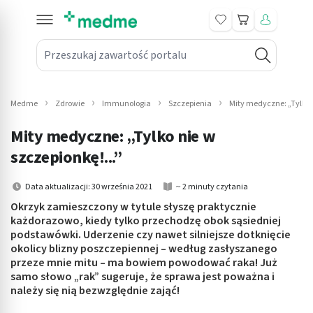
Koszyk
Przeszukaj zawartość portalu
in submenu: Leki na receptę
win submenu: Zdrowie
Medme
Zdrowie
Immunologia
Szczepienia
Mity medyczne: „Tylko n
win submenu: Suplementy
Mity medyczne: „Tylko nie w
win submenu: Mama i dziecko
szczepionkę!...”
win submenu: Kosmetyki
Data aktualizacji: 30 września 2021
~ 2 minuty czytania
Okrzyk zamieszczony w tytule słyszę praktycznie
win submenu: Higiena
każdorazowo, kiedy tylko przechodzę obok sąsiedniej
podstawówki. Uderzenie czy nawet silniejsze dotknięcie
win submenu: Sprzęt medyczny
okolicy blizny poszczepiennej – według zasłyszanego
przeze mnie mitu – ma bowiem powodować raka! Już
win submenu: Intymne
samo słowo „rak” sugeruje, że sprawa jest poważna i
należy się nią bezwzględnie zająć!
win submenu: Wellness