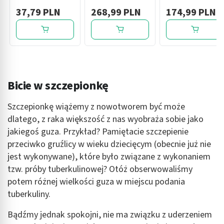
skóry, 350 ml
szczepionka,
ml (1-dawka), 1
37,79 PLN
268,99 PLN
174,99 PLN
1fiolka +
ampułko -
ampułko-
strzykawka + 1
strzykawka + igły
fiolka + 2 igły
Bicie w szczepionkę
Szczepionkę wiążemy z nowotworem być może
dlatego, z raka większość z nas wyobraża sobie jako
jakiegoś guza. Przykład? Pamiętacie szczepienie
przeciwko gruźlicy w wieku dziecięcym (obecnie już nie
jest wykonywane), które było związane z wykonaniem
tzw. próby tuberkulinowej? Otóż obserwowaliśmy
potem różnej wielkości guza w miejscu podania
tuberkuliny.
Bądźmy jednak spokojni, nie ma związku z uderzeniem