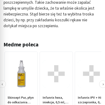
poszczepiennych. Takie zachowanie może zapalać
lampkę w umyśle dziecka, że ta właśnie okolica jest
niebezpieczna. Stąd bierze się też ta wybitna troska
dzieci, by np. przy zakładaniu koszulki rękaw nie
dotykał miejsca po szczepieniu.
Medme poleca
‹
›
Skinsept Pur, płyn
Infanrix hexa,
Infanrix IPV + Hib,
do odkażania
iniekcje, 0,5 ml,
szczepionka, 0,5