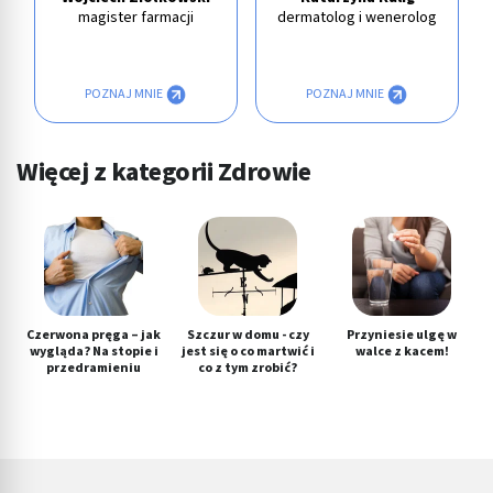
magister farmacji
dermatolog i wenerolog
POZNAJ MNIE
POZNAJ MNIE
Więcej z kategorii Zdrowie
Czerwona pręga – jak
Szczur w domu - czy
Przyniesie ulgę w
wygląda? Na stopie i
jest się o co martwić i
walce z kacem!
przedramieniu
co z tym zrobić?