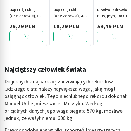
Hepatil, tabl.,
Hepatil, tabl.,
Biovital Zdrowie
(USP Zdrowie),120
(USP Zdrowie), 40
Plus, płyn, 1000 ml
szt
szt
29,29 PLN
18,29 PLN
59,49 PLN
Najcięższy człowiek świata
Do jednych z najbardziej zadziwiających rekordów
ludzkiego ciała należy największa waga, jaką mógł
osiągnąć człowiek. Tego niechlubnego rekordu dokonał
Manuel Uribe, mieszkaniec Meksyku. Według
oficjalnych danych jego waga sięgała 570 kg, możliwe
jednak, że ważył niemal 600 kg.
Prawdopodobnie w wyniku schorzeń towarzyszących