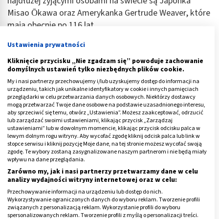
najdłużej żyjącymi osobami na świecie są Japonka
Misao Ōkawa oraz Amerykanka Gertrude Weaver, które
mają obecnie po 116 lat.
Reklama
Ustawienia prywatności
Kliknięcie przycisku „Nie zgadzam się” powoduje zachowanie
domyślnych ustawień tylko niezbędnych plików cookie.
My i nasi partnerzy przechowujemy i/lub uzyskujemy dostęp do informacji na
urządzeniu, takich jak unikalne identyfikatory w cookie i innych pamięciach
przeglądarki w celu przetwarzania danych osobowych. Niektórzy dostawcy
mogą przetwarzać Twoje dane osobowe na podstawie uzasadnionego interesu,
aby sprzeciwić się temu, otwórz „Ustawienia”. Możesz zaakceptować, odrzucić
lub zarządzać swoimi ustawieniami, klikając przycisk „Zarządzaj
ustawieniami” lub w dowolnym momencie, klikając przycisk odcisku palca w
lewym dolnym rogu witryny. Aby wycofać zgodę kliknij odcisk palca lub link w
stopce serwisu i kliknij pozycję Moje dane, na tej stronie możesz wycofać swoją
zgodę. Te wybory zostaną zasygnalizowane naszym partnerom i nie będą miały
wpływu na dane przeglądania.
Zarówno my, jak i nasi partnerzy przetwarzamy dane w celu
analizy wydajności witryny internetowej oraz w celu:
Przechowywanie informacji na urządzeniu lub dostęp do nich.
Wykorzystywanie ograniczonych danych do wyboru reklam. Tworzenie profili
Rekord w biegu na 100 metrów
związanych z personalizacją reklam. Wykorzystanie profili do wyboru
spersonalizowanych reklam. Tworzenie profili z myślą o personalizacji treści.