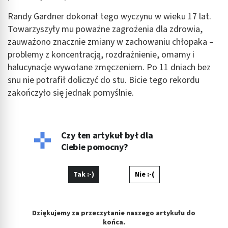
Niezbędne
Randy Gardner dokonał tego wyczynu w wieku 17 lat.
Towarzyszyły mu poważne zagrożenia dla zdrowia,
Wydajność (Performance)
zauważono znacznie zmiany w zachowaniu chłopaka –
Reklama / śledzenie
problemy z koncentracją, rozdrażnienie, omamy i
halucynacje wywołane zmęczeniem. Po 11 dniach bez
snu nie potrafił doliczyć do stu. Bicie tego rekordu
zakończyło się jednak pomyślnie.
Czy ten artykuł był dla
Ciebie pomocny?
Tak :-)
Nie :-(
Dziękujemy za przeczytanie naszego artykułu do
końca.