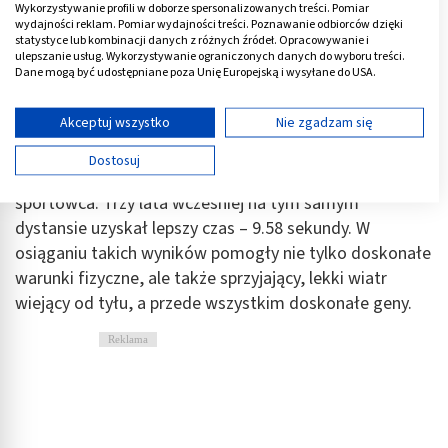
Wykorzystywanie profili w doborze spersonalizowanych treści. Pomiar
Prym w biciu rekordów ludzkiego organizmu wiodą
wydajności reklam. Pomiar wydajności treści. Poznawanie odbiorców dzięki
zwłaszcza sportowcy. Jednym z ważniejszych rekordów
statystyce lub kombinacji danych z różnych źródeł. Opracowywanie i
ulepszanie usług. Wykorzystywanie ograniczonych danych do wyboru treści.
było osiągnięcie czasu 9.69 sekundy na dystansie 100 m
Dane mogą być udostępniane poza Unię Europejską i wysyłane do USA.
przez biegacza Usaina Bolta, podczas Letnich Igrzysk
Twoja zgoda i polityka cookie dotyczą wyłącznie tej witryny/aplikacji.
Olimpijskich w Pekinie w 2008 roku. Tym samym
Wyświetl listę partnerów (11 dostawców IAB)
Akceptuj wszystko
Nie zgadzam się
uznano go za najszybszego człowieka na świecie.
Używamy Twoich danych w następujących celach:
Dostosuj
Cele przetwarzania IAB:
Oficjalny rekord nie jest jednak szczytem możliwości
sportowca. Trzy lata wcześniej na tym samym
Przechowywanie informacji na urządzeniu lub
dostęp do nich
dystansie uzyskał lepszy czas – 9.58 sekundy. W
osiąganiu takich wyników pomogły nie tylko doskonałe
Wykorzystywanie ograniczonych danych do
warunki fizyczne, ale także sprzyjający, lekki wiatr
wyboru reklam
wiejący od tyłu, a przede wszystkim doskonałe geny.
Tworzenie profili w celu spersonalizowanych
reklam
Reklama
Wykorzystanie profili do wyboru
spersonalizowanych reklam
Tworzenie profili w celu personalizacji treści