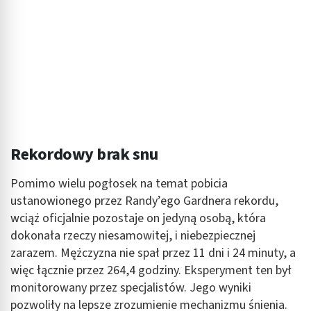
Wykorzystywanie profili w celu doboru
spersonalizowanych treści
Pomiar efektywności reklam
Pomiar efektywności treści
Rozumienie odbiorców dzięki statystyce lub
kombinacji danych z różnych źródeł
Rekordowy brak snu
Rozwój i ulepszanie usług
Pomimo wielu pogłosek na temat pobicia
Wykorzystywanie ograniczonych danych do
wyboru treści
ustanowionego przez Randy’ego Gardnera rekordu,
wciąż oficjalnie pozostaje on jedyną osobą, która
Funkcje specjalne IAB:
dokonała rzeczy niesamowitej, i niebezpiecznej
Użycie dokładnych danych geolokalizacyjnych
zarazem. Mężczyzna nie spał przez 11 dni i 24 minuty, a
więc łącznie przez 264,4 godziny. Eksperyment ten był
Identyfikowanie urządzeń na podstawie
aktywnie żądanych informacji
monitorowany przez specjalistów. Jego wyniki
pozwoliły na lepsze zrozumienie mechanizmu śnienia.
Cele przetwarzania inne niż IAB: