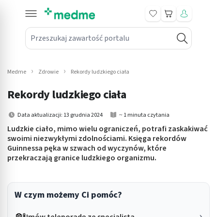
Koszyk
Przeszukaj zawartość portalu
in submenu: Leki na receptę
win submenu: Zdrowie
Medme
Zdrowie
Rekordy ludzkiego ciała
win submenu: Suplementy
Rekordy ludzkiego ciała
win submenu: Mama i dziecko
Data aktualizacji: 13 grudnia 2024
~ 1 minuta czytania
win submenu: Kosmetyki
Ludzkie ciało, mimo wielu ograniczeń, potrafi zaskakiwać
swoimi niezwykłymi zdolnościami. Księga rekordów
Guinnessa pęka w szwach od wyczynów, które
win submenu: Higiena
przekraczają granice ludzkiego organizmu.
win submenu: Sprzęt medyczny
win submenu: Intymne
W czym możemy Ci pomóc?
win submenu: Wellness
Umów teleporadę ze specjalistą