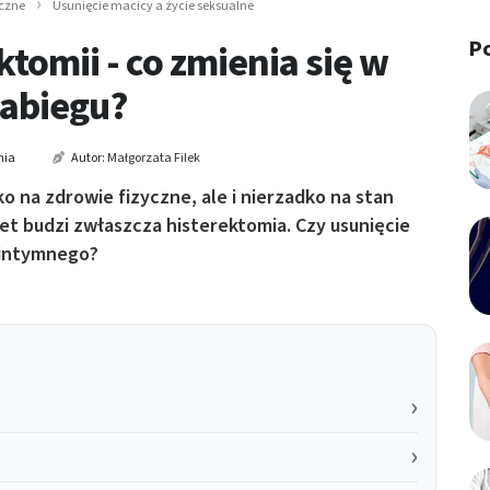
iczne
Usunięcie macicy a życie seksualne
P
tomii - co zmienia się w
zabiegu?
nia
Autor:
Małgorzata Filek
o na zdrowie fizyczne, ale i nierzadko na stan
et budzi zwłaszcza histerektomia. Czy usunięcie
a intymnego?