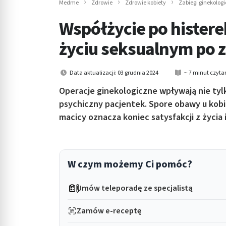
Medme
Zdrowie
Zdrowie kobiety
Zabiegi ginekolog
in submenu: Wellness
Współżycie po histerek
życiu seksualnym po 
Data aktualizacji: 03 grudnia 2024
~ 7 minut czyta
Operacje ginekologiczne wpływają nie tylk
psychiczny pacjentek. Spore obawy u kobi
macicy oznacza koniec satysfakcji z życi
W czym możemy Ci pomóc?
Umów teleporadę ze specjalistą
Zamów e-receptę