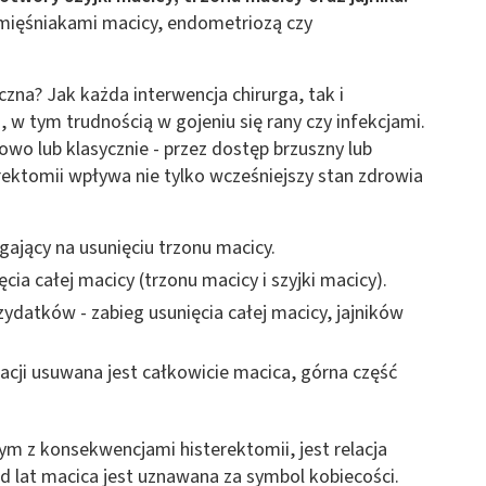
 z różnych źródeł
 mięśniakami macicy, endometriozą czy
czna? Jak każda interwencja chirurga, tak i
 w tym trudnością w gojeniu się rany czy infekcjami.
o lub klasycznie - przez dostęp brzuszny lub
ektomii wpływa nie tylko wcześniejszy stan zdrowia
ormacji
gający na usunięciu trzonu macicy.
cia całej macicy (trzonu macicy i szyjki macicy).
ydatków - zabieg usunięcia całej macicy, jajników
acji usuwana jest całkowicie macica, górna część
m z konsekwencjami histerektomii, jest relacja
d lat macica jest uznawana za symbol kobiecości.