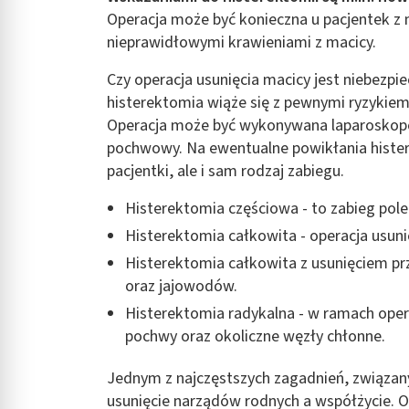
Rozumienie odbiorców dzięki statystyce lub kombinacji danych
Operacja może być konieczna u pacjentek z
nieprawidłowymi krawieniami z macicy.
Rozwój i ulepszanie usług
Czy operacja usunięcia macicy jest niebezpie
Wykorzystywanie ograniczonych danych do wyboru treści
histerektomia wiąże się z pewnymi ryzykiem,
Funkcje specjalne IAB:
Operacja może być wykonywana laparoskopow
pochwowy. Na ewentualne powikłania hister
Użycie dokładnych danych geolokalizacyjnych
pacjentki, ale i sam rodzaj zabiegu.
Identyfikowanie urządzeń na podstawie aktywnie żądanych inf
Histerektomia częściowa - to zabieg pole
Cele przetwarzania inne niż IAB:
Histerektomia całkowita - operacja usunię
Niezbędne
Histerektomia całkowita z usunięciem prz
Wydajność (Performance)
oraz jajowodów.
Histerektomia radykalna - w ramach oper
Reklama / śledzenie
pochwy oraz okoliczne węzły chłonne.
Jednym z najczęstszych zagadnień, związany
usunięcie narządów rodnych a współżycie. O