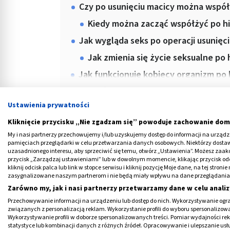
Czy po usunięciu macicy można wspó
Kiedy można zacząć współżyć po hi
Jak wygląda seks po operacji usunięc
Jak zmienia się życie seksualne po 
Jak funkcjonuje kobiecy organizm po 
Ustawienia prywatności
Kliknięcie przycisku „Nie zgadzam się” powoduje zachowanie dom
My i nasi partnerzy przechowujemy i/lub uzyskujemy dostęp do informacji na urządzen
pamięciach przeglądarki w celu przetwarzania danych osobowych. Niektórzy dost
uzasadnionego interesu, aby sprzeciwić się temu, otwórz „Ustawienia”. Możesz zaa
przycisk „Zarządzaj ustawieniami” lub w dowolnym momencie, klikając przycisk od
Medme poleca
kliknij odcisk palca lub link w stopce serwisu i kliknij pozycję Moje dane, na tej str
zasygnalizowane naszym partnerom i nie będą miały wpływu na dane przeglądania
Zarówno my, jak i nasi partnerzy przetwarzamy dane w celu analiz
Przechowywanie informacji na urządzeniu lub dostęp do nich. Wykorzystywanie ogra
związanych z personalizacją reklam. Wykorzystanie profili do wyboru spersonalizowany
Wykorzystywanie profili w doborze spersonalizowanych treści. Pomiar wydajności re
statystyce lub kombinacji danych z różnych źródeł. Opracowywanie i ulepszanie us