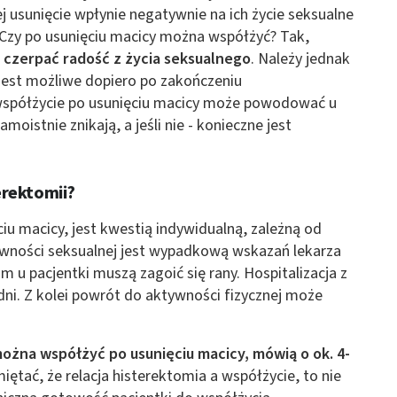
ej usunięcie wpłynie negatywnie na ich życie seksualne
h. Czy po usunięciu macicy można współżyć? Tak,
y czerpać radość z życia seksualnego
. Należy jednak
jest możliwe dopiero po zakończeniu
 współżycie po usunięciu macicy może powodować u
oistnie znikają, a jeśli nie - konieczne jest
erektomii?
iu macicy, jest kwestią indywidualną, zależną od
ywności seksualnej jest wypadkową wskazań lekarza
m u pacjentki muszą zagoić się rany. Hospitalizacja z
dni. Z kolei powrót do aktywności fizycznej może
ożna współżyć po usunięciu macicy, mówią o ok. 4-
ętać, że relacja histerektomia a współżycie, to nie