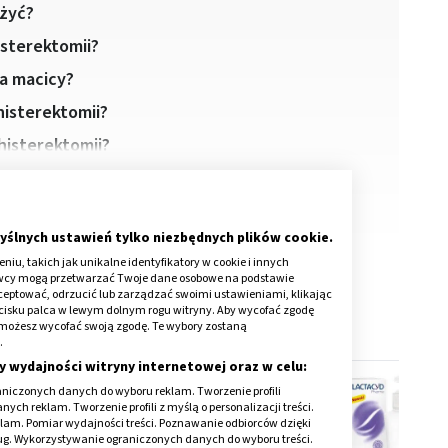
łżyć?
sterektomii?
ia macicy?
histerektomii?
histerektomii?
yślnych ustawień tylko niezbędnych plików cookie.
iu, takich jak unikalne identyfikatory w cookie i innych
awcy mogą przetwarzać Twoje dane osobowe na podstawie
kceptować, odrzucić lub zarządzać swoimi ustawieniami, klikając
cisku palca w lewym dolnym rogu witryny. Aby wycofać zgodę
onie możesz wycofać swoją zgodę. Te wybory zostaną
.
y wydajności witryny internetowej oraz w celu:
niczonych danych do wyboru reklam. Tworzenie profili
ch reklam. Tworzenie profili z myślą o personalizacji treści.
klam. Pomiar wydajności treści. Poznawanie odbiorców dzięki
ług. Wykorzystywanie ograniczonych danych do wyboru treści.