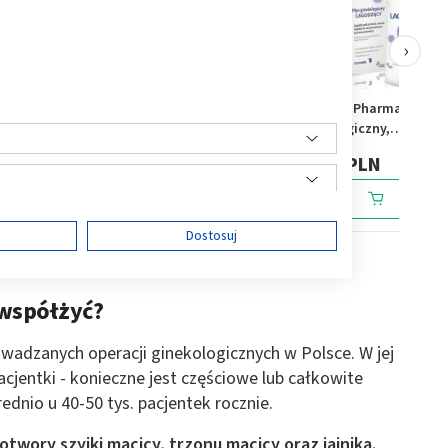
›
 ultra-
Lactacyd Pharma,
Lactacyd Pharma, płyn
antybakteryjny płyn
ginekologiczny,
0 ml, z
ginekologiczny, ochronny,
łagodzący, 250 ml, z
28,69 PLN
28,69 PLN
z pompką, 250 ml
pompką
ę
Dostosuj
 współżyć?
ści
owadzanych operacji ginekologicznych w Polsce. W jej
acjentki - konieczne jest częściowe lub całkowite
ednio u 40-50 tys. pacjentek rocznie.
twory szyjki macicy, trzonu macicy oraz jajnika.