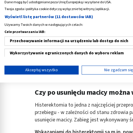
Dane mogą być udostępniane poza Unię Europejską i wysyłane do USA.
Twoja zgoda i polityka cookie dotyczą wyłącznie tej witryny/aplikacji.
‹
Wyświetl listę partnerów (11 dostawców IAB)
Używamy Twoich danych w następujących celach:
Cele przetwarzania IAB:
Cicatridina, krem
Lactacyd Pharma,
wspomagający leczenie
delikatny płyn
Przechowywanie informacji na urządzeniu lub dostęp do nich
ran, 30 g
ginekologiczny, 25
35,69 PLN
28,69 PLN
pompką
Wykorzystywanie ograniczonych danych do wyboru reklam
Tworzenie profili w celu spersonalizowanych reklam
Akceptuj wszystko
Nie zgadzam si
Wykorzystanie profili do wyboru spersonalizowanych reklam
Tworzenie profili w celu personalizacji treści
Czy po usunięciu macicy można
Wykorzystywanie profili w celu doboru spersonalizowanych tre
Histerektomia to jedna z najczęściej przepr
przebiegu - w zależności od stanu zdrowia p
Pomiar efektywności reklam
usunięcie macicy. Zabieg jest wykonywany śr
Pomiar efektywności treści
Wskazaniami do histerektomii są m.in. nowo