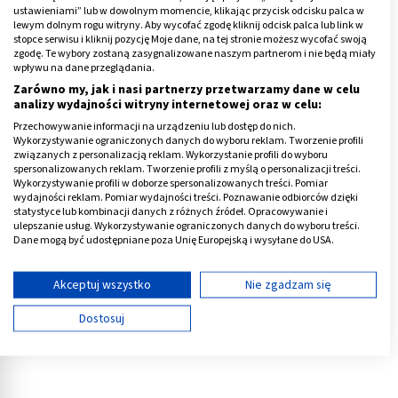
sennością,
ustawieniami” lub w dowolnym momencie, klikając przycisk odcisku palca w
lewym dolnym rogu witryny. Aby wycofać zgodę kliknij odcisk palca lub link w
nieregularną miesiączką.
stopce serwisu i kliknij pozycję Moje dane, na tej stronie możesz wycofać swoją
zgodę. Te wybory zostaną zasygnalizowane naszym partnerom i nie będą miały
wpływu na dane przeglądania.
Choroba ta wiąże się również z kłopotami z
Zarówno my, jak i nasi partnerzy przetwarzamy dane w celu
koncentracją i nauką, wzrostem wagi (nawet pomimo
analizy wydajności witryny internetowej oraz w celu:
ograniczenia jedzenia) prowadzącym do otyłości, a
Przechowywanie informacji na urządzeniu lub dostęp do nich.
Wykorzystywanie ograniczonych danych do wyboru reklam. Tworzenie profili
także niewłaściwymi wynikami innych
związanych z personalizacją reklam. Wykorzystanie profili do wyboru
badań (wskazującymi m.in. na niedokrwistość, czy zbyt
spersonalizowanych reklam. Tworzenie profili z myślą o personalizacji treści.
Wykorzystywanie profili w doborze spersonalizowanych treści. Pomiar
wysoki poziom cholesterolu całkowitego, LDL i
wydajności reklam. Pomiar wydajności treści. Poznawanie odbiorców dzięki
triglicerydów).
statystyce lub kombinacji danych z różnych źródeł. Opracowywanie i
ulepszanie usług. Wykorzystywanie ograniczonych danych do wyboru treści.
Dane mogą być udostępniane poza Unię Europejską i wysyłane do USA.
Natomiast nadpobudliwość lub nagła utrata wagi
Twoja zgoda i polityka cookie dotyczą wyłącznie tej witryny/aplikacji.
świadczyłyby o nadczynności tarczycy.
Wyświetl listę partnerów (11 dostawców IAB)
Akceptuj wszystko
Nie zgadzam się
Reklama
Używamy Twoich danych w następujących celach:
Dostosuj
Cele przetwarzania IAB:
Przechowywanie informacji na urządzeniu lub
dostęp do nich