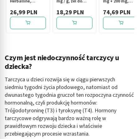
Herballine,
mg / g, żel do
mg + 200 mg,
Thyrozin
stosowania w
kapsułki twarde,
26,99 PLN
18,29 PLN
74,69 PLN
tarczyca,
jamie ustnej, 15 g
30 szt.
kapsułki, 60 szt.
Czym jest niedoczynność tarczycy u
dziecka?
Tarczyca u dzieci rozwija się w ciągu pierwszych
siedmiu tygodni życia płodowego, natomiast od
dwunastego tygodnia gruczoł ten rozpoczyna czynność
hormonalną, czyli produkcję hormonów:
Trójjodotyroninę (T3) i tyroksynę (T4). Hormony
tarczycowe odgrywają bardzo ważną rolę w
prawidłowym rozwoju dziecka i właściwie
przebiegającym procesie wzrastania.