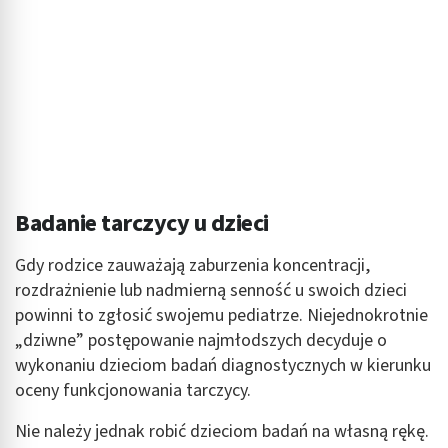
Wykorzystywanie ograniczonych danych do
wyboru reklam
Tworzenie profili w celu spersonalizowanych
reklam
Wykorzystanie profili do wyboru
spersonalizowanych reklam
Tworzenie profili w celu personalizacji treści
Badanie tarczycy u dzieci
Wykorzystywanie profili w celu doboru
spersonalizowanych treści
Gdy rodzice zauważają zaburzenia koncentracji,
Pomiar efektywności reklam
rozdrażnienie lub nadmierną senność u swoich dzieci
powinni to zgłosić swojemu pediatrze. Niejednokrotnie
Pomiar efektywności treści
„dziwne” postępowanie najmłodszych decyduje o
wykonaniu dzieciom badań diagnostycznych w kierunku
Rozumienie odbiorców dzięki statystyce lub
kombinacji danych z różnych źródeł
oceny funkcjonowania tarczycy.
Rozwój i ulepszanie usług
Nie należy jednak robić dzieciom badań na własną rękę.