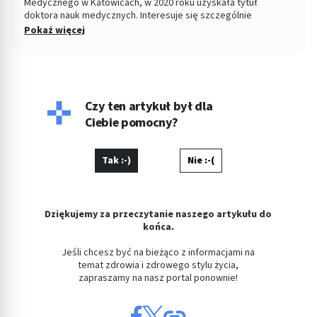
Medycznego w Katowicach, w 2020 roku uzyskała tytuł
doktora nauk medycznych. Interesuje się szczególnie
zagadnieniem laktacji i karmienia piersią, co zaowocowało
Pokaż więcej
uzyskaniem tytułu dyplomowanego doradcy laktacyjnego.
Opuściła mury szpitala na rzecz pracy w przychodni, aby być
bliżej codziennych problemów zdrowotnych najmłodszych
pacjentów. Prywatnie mama, propagatorka
wielopieluchowania, fitoterapeuta oraz przewodnik górski.
Czy ten artykuł był dla
Ciebie pomocny?
Tak :-)
Nie :-(
Dziękujemy za przeczytanie naszego artykułu do
końca.
Jeśli chcesz być na bieżąco z informacjami na
temat zdrowia i zdrowego stylu życia,
zapraszamy na nasz portal ponownie!