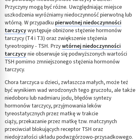
Przyczyny mogą być różne. Uwzględniając miejsce
uszkodzenia wyróżniamy niedoczynność pierwotną lub
wtórną. W przypadku
pierwotnej niedoczynności
tarczycy
występuje obniżone stężenie hormonów
tarczycy (T4 i T3) oraz zwiększenie stężenia
tyreotropiny - TSH. Przy
wtórnej niedoczynności
tarczycy
nie obserwuje się podwyższonych wartości
TSH pomimo zmniejszonego stężenia hormonów
tarczycy.
Chora tarczyca u dzieci, zwłaszcza małych, może też
być wynikiem wad wrodzonych tego gruczołu, ale także
niedoboru lub nadmiaru jodu, błędów syntezy
hormonów tarczycy, przyjmowania leków
tyreostatycznych przez matkę w trakcie
ciąży, przekazanie przez matkę tzw. matczynych
przeciwciał blokujących receptor TSH oraz
niedojrzałości układu podwzgórzowo-przysadkowego.