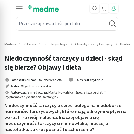
Koszyk
Przeszukaj zawartość portalu
in submenu: Leki na receptę
win submenu: Zdrowie
Medme
Zdrowie
Endokrynologia
Choroby i wady tarczycy
Niedoczy
win submenu: Suplementy
Niedoczynność tarczycy u dzieci - skąd
win submenu: Mama i dziecko
się bierze? Objawy i dieta
win submenu: Kosmetyki
Data aktualizacji: 02 czerwca 2025
~ 6 minut czytania
Autor:
Olga Tomaszewska
win submenu: Higiena
Autoryzacja medyczna:
Marta Kowalska , Specjalista pediatrii,
dyplomowany doradca laktacyjny
win submenu: Sprzęt medyczny
Niedoczynność tarczycy u dzieci polega na niedoborze
hormonów tarczycowych, które mają olbrzymi wpływ na
wzrost i rozwój malucha. Inaczej objawia się
win submenu: Intymne
niedoczynność tarczycy u niemowlaka, inaczej u
nastolatka. Jak rozpoznać to schorzenie?
win submenu: Wellness