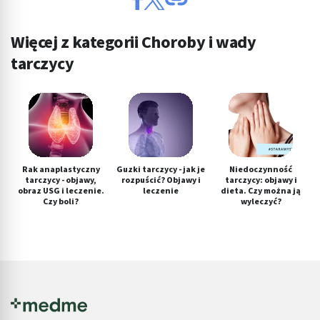
Więcej z kategorii Choroby i wady
tarczycy
Rak anaplastyczny
Guzki tarczycy - jak je
Niedoczynność
tarczycy - objawy,
rozpuścić? Objawy i
tarczycy: objawy i
obraz USG i leczenie.
leczenie
dieta. Czy można ją
Czy boli?
wyleczyć?