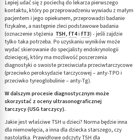
Lepiej udać się z pociechą do lekarza pierwszego
Wykorzystywanie ograniczonych danych do
kontaktu, który po przeprowadzeniu wywiadu z małym
wyboru treści
pacjentem i jego opiekunem, przeprowadzi badanie
Funkcje specjalne IAB:
fizykalne, a następnie zleci podstawowe badania
Użycie dokładnych danych geolokalizacyjnych
(oznaczenie stężenia
TSH
,
fT4
i
fT3
) - jeśli zajdzie
tylko taka potrzeba. Po uzyskaniu wyników może
Identyfikowanie urządzeń na podstawie
aktywnie żądanych informacji
wydać skierowanie do specjalisty endokrynologii
dziecięcej, który ma możliwość poszerzenia
Cele przetwarzania inne niż IAB:
diagnostyki o swoiste przeciwciała przeciwtarczycowe
Niezbędne
(przeciwko peroksydazie tarczycowej – anty-TPO i
przeciwko tyreoglobulinie – anty-Tg).
Wydajność (Performance)
W dalszym procesie diagnostycznym może
Reklama / śledzenie
skorzystać z oceny ultrasonograficznej
tarczycy (USG tarczycy).
Jakie jest właściwe TSH u dzieci? Norma będzie inna
dla niemowlęcia, a inna dla dziecka starszego, czy
nastolatka. Prawidłowe odczyty TSH dla