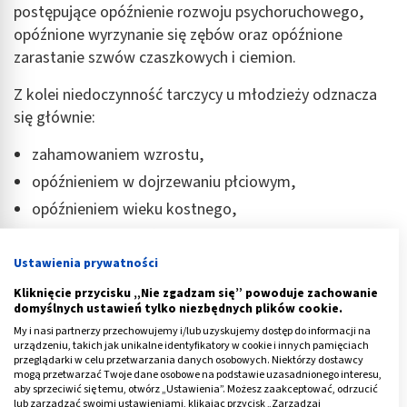
postępujące opóźnienie rozwoju psychoruchowego,
opóźnione wyrzynanie się zębów oraz opóźnione
zarastanie szwów czaszkowych i ciemion.
Z kolei niedoczynność tarczycy u młodzieży odznacza
się głównie:
zahamowaniem wzrostu,
opóźnieniem w dojrzewaniu płciowym,
opóźnieniem wieku kostnego,
brakiem odporności na zimno,
suchością skóry (występującą przede wszystkim na
Ustawienia prywatności
łokciach i kolanach),
Kliknięcie przycisku „Nie zgadzam się” powoduje zachowanie
domyślnych ustawień tylko niezbędnych plików cookie.
słabą kondycją włosów (które są suche, łamliwe,
My i nasi partnerzy przechowujemy i/lub uzyskujemy dostęp do informacji na
wypadające),
urządzeniu, takich jak unikalne identyfikatory w cookie i innych pamięciach
przeglądarki w celu przetwarzania danych osobowych. Niektórzy dostawcy
zaparciami,
mogą przetwarzać Twoje dane osobowe na podstawie uzasadnionego interesu,
uczuciem zmęczenia,
aby sprzeciwić się temu, otwórz „Ustawienia”. Możesz zaakceptować, odrzucić
lub zarządzać swoimi ustawieniami, klikając przycisk „Zarządzaj