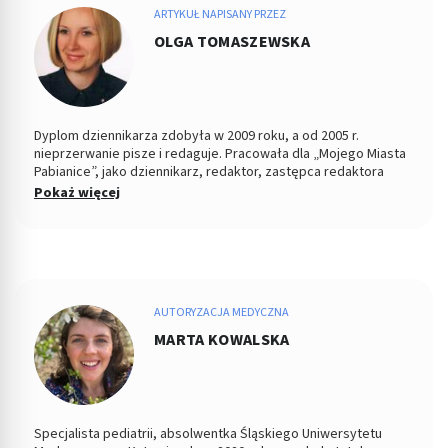
ARTYKUŁ NAPISANY PRZEZ
OLGA TOMASZEWSKA
Dyplom dziennikarza zdobyła w 2009 roku, a od 2005 r.
nieprzerwanie pisze i redaguje. Pracowała dla „Mojego Miasta
Pabianice”, jako dziennikarz, redaktor, zastępca redaktora
naczelnego i PR-owiec, współpracowała z „Nowym Życiem
Pokaż więcej
Pabianic" i licznymi portalami o tematyce zdrowotnej, tworząc
dla tych podmiotów artykuły. Jej konikiem jest tworzenie
treści z zakresu profilaktyki zdrowia, szeroko pojętej
psychologii oraz pediatrii. Jeśli nie pisze, wygina się na macie
ćwicząc hatha jogę jako nauczyciel i dozgonny uczeń.
AUTORYZACJA MEDYCZNA
MARTA KOWALSKA
Specjalista pediatrii, absolwentka Śląskiego Uniwersytetu