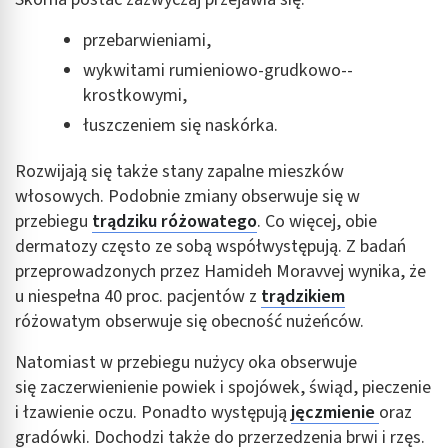
reklam
przebarwieniami,
Wykorzystanie profili do wyboru
wykwitami rumieniowo-grudkowo--
spersonalizowanych reklam
krostkowymi,
Tworzenie profili w celu personalizacji treści
łuszczeniem się naskórka.
Wykorzystywanie profili w celu doboru
Rozwijają się także stany zapalne mieszków
spersonalizowanych treści
włosowych. Podobnie zmiany obserwuje się w
Pomiar efektywności reklam
przebiegu
trądziku różowatego
. Co więcej, obie
dermatozy często ze sobą współwystępują. Z badań
Pomiar efektywności treści
przeprowadzonych przez Hamideh Moravvej wynika, że
u niespełna 40 proc. pacjentów z
trądzikiem
Rozumienie odbiorców dzięki statystyce lub
kombinacji danych z różnych źródeł
różowatym obserwuje się obecność nużeńców.
Rozwój i ulepszanie usług
Natomiast w przebiegu nużycy oka obserwuje
się zaczerwienienie powiek i spojówek, świąd, pieczenie
Wykorzystywanie ograniczonych danych do
i łzawienie oczu. Ponadto występują
jęczmienie
oraz
wyboru treści
gradówki. Dochodzi także do przerzedzenia brwi i rzęs.
Funkcje specjalne IAB: