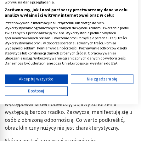
wpływu na dane przeglądania.
Zarówno my, jak i nasi partnerzy przetwarzamy dane w celu
analizy wydajności witryny internetowej oraz w celu:
Przechowywanie informacji na urządzeniu lub dostęp do nich.
Wykorzystywanie ograniczonych danych do wyboru reklam. Tworzenie profili
związanych z personalizacją reklam. Wykorzystanie profili do wyboru
spersonalizowanych reklam. Tworzenie profili z myślą o personalizacji treści.
Wykorzystywanie profili w doborze spersonalizowanych treści. Pomiar
wydajności reklam. Pomiar wydajności treści. Poznawanie odbiorców dzięki
statystyce lub kombinacji danych z różnych źródeł. Opracowywanie i
ulepszanie usług. Wykorzystywanie ograniczonych danych do wyboru treści.
Dane mogą być udostępniane poza Unię Europejską i wysyłane do USA.
Twoja zgoda i polityka cookie dotyczą wyłącznie tej witryny/aplikacji.
Wyświetl listę partnerów (11 dostawców IAB)
Akceptuj wszystko
Nie zgadzam się
Objawy nużeńca
Używamy Twoich danych w następujących celach:
Dostosuj
Cele przetwarzania IAB:
W jaki sposób objawia się nużyca?
Pomimo częstego
występowania demodekozy, objawy schorzenia
Przechowywanie informacji na urządzeniu lub
dostęp do nich
występują bardzo rzadko. Zazwyczaj manifestują się u
osób z obniżoną odpornością. Co warto podkreślić,
Wykorzystywanie ograniczonych danych do
obraz kliniczny nużycy nie jest charakterystyczny.
wyboru reklam
Skórna postać zazwyczaj przejawia się:
Tworzenie profili w celu spersonalizowanych