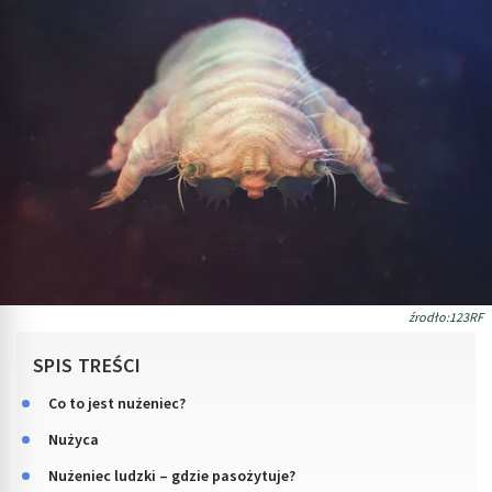
źrodło:123RF
SPIS TREŚCI
Co to jest nużeniec?
Nużyca
Nużeniec ludzki – gdzie pasożytuje?