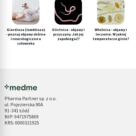
Giardioza (lamblioza)
Glistnica - objawy i
Włośnica - objawy i
- poznaj objawy skórne
przyczyny. Jak jej
leczenie. W jakiej
i neurologiczne u
zapobiegać?
temperaturze ginie?
człowieka
Pharma Partner sp. z o.o.
ul. Pojezierska 90A
91-341 Łódź
NIP: 9471975869
KRS: 0000321925