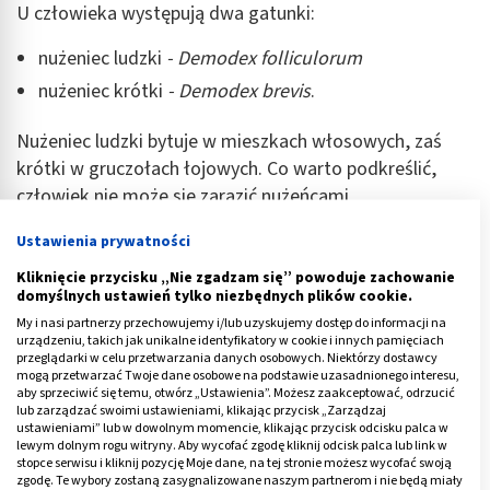
U człowieka występują dwa gatunki:
nużeniec ludzki
- Demodex folliculorum
nużeniec krótki
- Demodex brevis
.
Nużeniec ludzki bytuje w mieszkach włosowych, zaś
krótki w gruczołach łojowych. Co warto podkreślić,
człowiek nie może się zarazić nużeńcami
pasożytującymi na zwierzętach.
Ustawienia prywatności
Roztocza z rodzaju
Demodex
żywią się komórkami
Kliknięcie przycisku „Nie zgadzam się” powoduje zachowanie
naskórka oraz składnikami łoju, dlatego występują w
domyślnych ustawień tylko niezbędnych plików cookie.
tych miejscach na skórze, gdzie jest najwięcej
My i nasi partnerzy przechowujemy i/lub uzyskujemy dostęp do informacji na
urządzeniu, takich jak unikalne identyfikatory w cookie i innych pamięciach
gruczołów łojowych - głównie na policzkach, czole,
przeglądarki w celu przetwarzania danych osobowych. Niektórzy dostawcy
brodzie oraz na powiekach.
mogą przetwarzać Twoje dane osobowe na podstawie uzasadnionego interesu,
aby sprzeciwić się temu, otwórz „Ustawienia”. Możesz zaakceptować, odrzucić
lub zarządzać swoimi ustawieniami, klikając przycisk „Zarządzaj
Reklama
ustawieniami” lub w dowolnym momencie, klikając przycisk odcisku palca w
lewym dolnym rogu witryny. Aby wycofać zgodę kliknij odcisk palca lub link w
stopce serwisu i kliknij pozycję Moje dane, na tej stronie możesz wycofać swoją
zgodę. Te wybory zostaną zasygnalizowane naszym partnerom i nie będą miały