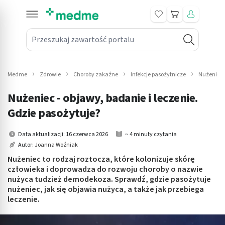
Koszyk
Przeszukaj zawartość portalu
in submenu: Leki na receptę
win submenu: Zdrowie
Medme
Zdrowie
Choroby zakaźne
Infekcje pasożytnicze
Nużeniec -
win submenu: Suplementy
Nużeniec - objawy, badanie i leczenie.
win submenu: Mama i dziecko
Gdzie pasożytuje?
win submenu: Kosmetyki
Data aktualizacji: 16 czerwca 2026
~ 4 minuty czytania
Autor:
Joanna Woźniak
win submenu: Higiena
Nużeniec to rodzaj roztocza, które kolonizuje skórę
człowieka i doprowadza do rozwoju choroby o nazwie
win submenu: Sprzęt medyczny
nużyca tudzież demodekoza. Sprawdź, gdzie pasożytuje
nużeniec, jak się objawia nużyca, a także jak przebiega
win submenu: Intymne
leczenie.
win submenu: Wellness