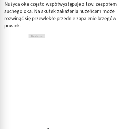
Nużyca oka często współwystępuje z tzw. zespołem
Użycie dokładnych danych geolokalizacyjnych
suchego oka. Na skutek zakażenia nużeńcem może
rozwinąć się przewlekłe przednie zapalenie brzegów
Identyfikowanie urządzeń na podstawie
aktywnie żądanych informacji
powiek.
Cele przetwarzania inne niż IAB:
Reklama
Niezbędne
Wydajność (Performance)
Reklama / śledzenie