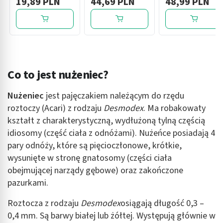
19,89 PLN
44,69 PLN
48,99 PLN
Co to jest nużeniec?
Nużeniec
jest pajęczakiem należącym do rzędu
roztoczy (Acari) z rodzaju
Desmodex
. Ma robakowaty
kształt z charakterystyczną, wydłużoną tylną częścią
idiosomy (część ciała z odnóżami). Nużeńce posiadają 4
pary odnóży, które są pięcioczłonowe, krótkie,
wysunięte w stronę gnatosomy (części ciała
obejmującej narządy gębowe) oraz zakończone
pazurkami.
Roztocza z rodzaju
Desmodex
osiągają długość 0,3 –
0,4 mm. Są barwy białej lub żółtej. Występują głównie w