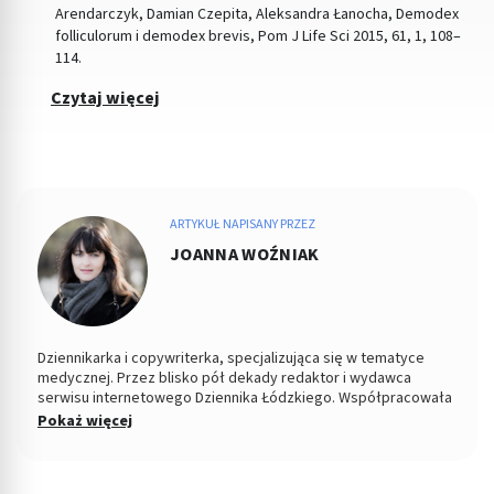
Arendarczyk, Damian Czepita, Aleksandra Łanocha, Demodex
folliculorum i demodex brevis, Pom J Life Sci 2015, 61, 1, 108–
114.
Czytaj więcej
ARTYKUŁ NAPISANY PRZEZ
JOANNA WOŹNIAK
Dziennikarka i copywriterka, specjalizująca się w tematyce
medycznej. Przez blisko pół dekady redaktor i wydawca
serwisu internetowego Dziennika Łódzkiego. Współpracowała
z łódzkim ośrodkiem TVP. Absolwentka Filozofii oraz
Pokaż więcej
Dziennikarstwa i Komunikacji Społecznej na Uniwersytecie
Łódzkim. W wolnych chwilach fotografuje kontrasty ulicy i
eksperymentuje w kuchni.