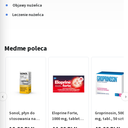
Objawy nużeńca
Leczenie nużeńca
Medme poleca
‹
›
Sonol, płyn do
Eloprine Forte,
Groprinosin, 500
stosowania na
1000 mg, tabletki,
mg, tabl., 50 szt
skórę, 8 g
30 szt.