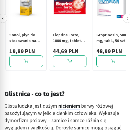
‹
›
Sonol, płyn do
Eloprine Forte,
Groprinosin, 500
stosowania na
1000 mg, tabletki,
mg, tabl., 50 szt
skórę, 8 g
30 szt.
19,89 PLN
44,69 PLN
48,99 PLN
Glistnica - co to jest?
Glista ludzka jest dużym
nicieniem
barwy różowej
pasożytującym w jelicie cienkim człowieka. Wykazuje
dymorfizm płciowy – samice i samce różnią się
wyglądem i wielkością. Dorosłe samice mogą osiągać