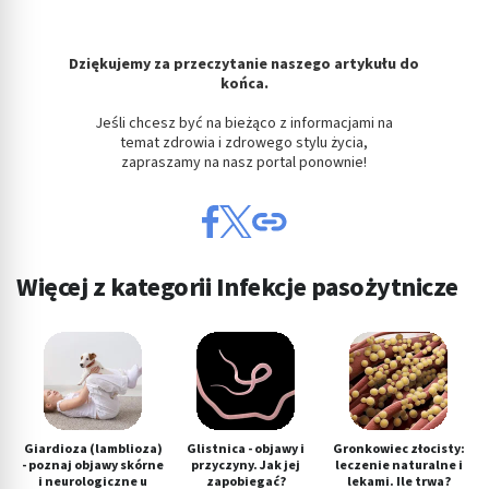
Dziękujemy za przeczytanie naszego artykułu do
końca.
Jeśli chcesz być na bieżąco z informacjami na
temat zdrowia i zdrowego stylu życia,
zapraszamy na nasz portal ponownie!
Więcej z kategorii Infekcje pasożytnicze
Giardioza (lamblioza)
Glistnica - objawy i
Gronkowiec złocisty:
- poznaj objawy skórne
przyczyny. Jak jej
leczenie naturalne i
i neurologiczne u
zapobiegać?
lekami. Ile trwa?