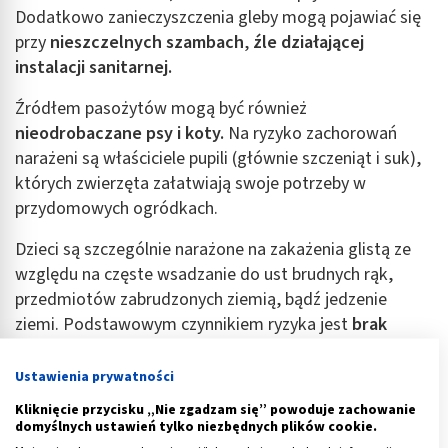
Dodatkowo zanieczyszczenia gleby mogą pojawiać się
przy
nieszczelnych szambach
,
źle działającej
instalacji sanitarnej.
Źródłem pasożytów mogą być również
nieodrobaczane psy i koty.
Na ryzyko zachorowań
narażeni są właściciele pupili (głównie szczeniąt i suk),
których zwierzęta załatwiają swoje potrzeby w
przydomowych ogródkach.
Dzieci są szczególnie narażone na zakażenia glistą ze
względu na częste wsadzanie do ust brudnych rąk,
przedmiotów zabrudzonych ziemią, bądź jedzenie
ziemi. Podstawowym czynnikiem ryzyka jest
brak
higieny osobistej
oraz
nieprzestrzeganie higieny
podczas przyrządzania posiłków
(niemycie warzyw i
Ustawienia prywatności
owoców przed spożyciem).
Kliknięcie przycisku „Nie zgadzam się” powoduje zachowanie
domyślnych ustawień tylko niezbędnych plików cookie.
Reklama