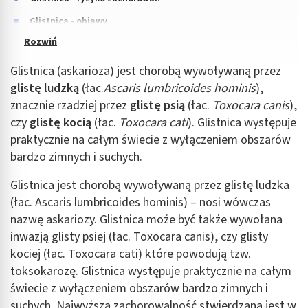
Glistnica - objawy
Glistnica (askarioza) jest chorobą wywoływaną przez
glistę ludzką
(łac.
Ascaris lumbricoides hominis
),
znacznie rzadziej przez
glistę psią
(łac.
Toxocara canis
),
czy
glistę kocią
(łac.
Toxocara cati
). Glistnica występuje
praktycznie na całym świecie z wyłączeniem obszarów
bardzo zimnych i suchych.
Glistnica jest chorobą wywoływaną przez glistę ludzka
(łac. Ascaris lumbricoides hominis) – nosi wówczas
nazwę askariozy. Glistnica może być także wywołana
inwazją glisty psiej (łac. Toxocara canis), czy glisty
kociej (łac. Toxocara cati) które powodują tzw.
toksokarozę. Glistnica występuje praktycznie na całym
świecie z wyłączeniem obszarów bardzo zimnych i
suchych. Najwyższa zachorowalność stwierdzana jest w