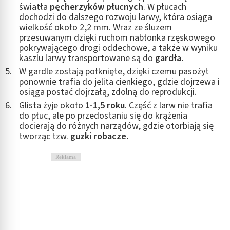
światła
pęcherzyków płucnych
. W płucach
dochodzi do dalszego rozwoju larwy, która osiąga
wielkość około 2,2 mm. Wraz ze śluzem
przesuwanym dzięki ruchom nabłonka rzęskowego
pokrywającego drogi oddechowe, a także w wyniku
kaszlu larwy transportowane są do
gardła.
W gardle zostają połknięte, dzięki czemu pasożyt
ponownie trafia do jelita cienkiego, gdzie dojrzewa i
osiąga postać dojrzałą, zdolną do reprodukcji.
Glista żyje około
1-1,5 roku
. Część z larw nie trafia
do płuc, ale po przedostaniu się do krążenia
docierają do różnych narządów, gdzie otorbiają się
tworząc tzw.
guzki robacze.
Reklama