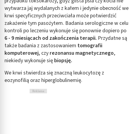
przypadku toksokarozy, gdyż glista psia czy kocia nie
wytwarza jaj wydalanych z kałem i jedynie obecność we
krwi specyficznych przeciwciała może potwierdzić
zakażenie tym pasożytem. Badania serologiczne w celu
kontroli po leczeniu wykonuje się ponownie dopiero po
6 - 9 miesiącach od zakończenia terapii.
Przydatne są
także badania z zastosowaniem
tomografii
komputerowej,
czy
rezonansu magnetycznego
,
niekiedy wykonuje się
biopsję.
We krwi stwierdza się znaczną leukocytozę z
eozynofilią oraz hiperglobulinemię.
Reklama