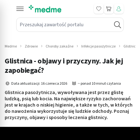
Koszyk
Przeszukaj zawartość portalu
in submenu: Leki na receptę
win submenu: Zdrowie
Medme
Zdrowie
Choroby zakaźne
Infekcje pasożytnicze
Glistnica
win submenu: Suplementy
Glistnica - objawy i przyczyny. Jak jej
win submenu: Mama i dziecko
zapobiegać?
win submenu: Kosmetyki
Data aktualizacji: 16 czerwca 2026
~ ponad 10 minut czytania
Glistnica pasożytnicza, wywoływana jest przez glistę
win submenu: Higiena
ludzką, psią lub kocia. Na największe ryzyko zachorowań
jest w krajach o niskiej higienie, a także w tych, w których
win submenu: Sprzęt medyczny
do nawożenia wykorzystuje się ludzkie odchody. Poznaj
przyczyny, objawy i sposoby leczenia glistnicy.
win submenu: Intymne
win submenu: Wellness