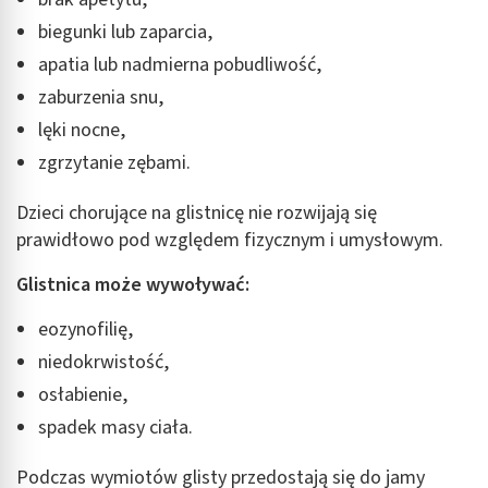
Rozumienie odbiorców dzięki statystyce lub
kombinacji danych z różnych źródeł
biegunki lub zaparcia,
apatia lub nadmierna pobudliwość,
Rozwój i ulepszanie usług
zaburzenia snu,
Wykorzystywanie ograniczonych danych do
lęki nocne,
wyboru treści
zgrzytanie zębami.
Funkcje specjalne IAB:
Użycie dokładnych danych geolokalizacyjnych
Dzieci chorujące na glistnicę nie rozwijają się
prawidłowo pod względem fizycznym i umysłowym.
Identyfikowanie urządzeń na podstawie
aktywnie żądanych informacji
Glistnica może wywoływać:
Cele przetwarzania inne niż IAB:
eozynofilię,
Niezbędne
niedokrwistość,
Wydajność (Performance)
osłabienie,
Reklama / śledzenie
spadek masy ciała.
Podczas wymiotów glisty przedostają się do jamy