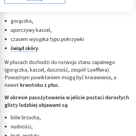
Cele przetwarzania IAB:
Do pierwszych objawów należą:
Przechowywanie informacji na urządzeniu lub
dostęp do nich
gorączka,
uporczywy kaszel,
Wykorzystywanie ograniczonych danych do
wyboru reklam
czasem wysypka typu pokrzywki
Tworzenie profili w celu spersonalizowanych
świąd skóry
.
reklam
W płucach dochodzi do rozwoju stanu zapalnego
Wykorzystanie profili do wyboru
(gorączka, kaszel, duszność, zespół Loefflera).
spersonalizowanych reklam
Poważnym powikłaniem mogą być krwawienia, a
Tworzenie profili w celu personalizacji treści
nawet
krwotoku z płuc.
Wykorzystywanie profili w celu doboru
W okresie pasożytowania w jelicie postaci dorosłych
spersonalizowanych treści
glisty ludzkiej objawami są:
Pomiar efektywności reklam
bóle brzucha,
Pomiar efektywności treści
nudności,
brak apetytu,