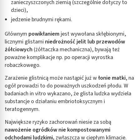
zanieczyszczonych ziemią (szczególnie dotyczy to
dzieci),
jedzenie brudnymi rękami.
Głównym
powikłaniem
jest wywołana skłębionymi,
licznymi glistami
niedrożność jelit lub przewodów
żółciowych
(żółtaczka mechaniczna), bywają też
poważne komplikacje np. po operacji wyrostka
robaczkowego.
Zarażenie glistnicą może nastąpić już w
łonie matki
, na
ogół prowadzi to do poważnych uszkodzeń płodu. W
badaniach in vitro wykazano, że glista ludzka wydziela
substancje o działaniu embriotoksycznym i
teratogennym.
Największe ryzyko zachorowań niesie za sobą
nawożenie ogródków nie kompostowanymi
odchodami ludzkimi,
zwłaszcza w ciepłym klimacie.