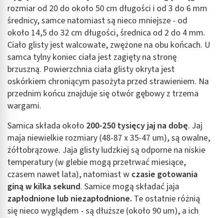
rozmiar od 20 do około 50 cm długości i od 3 do 6 mm
średnicy, samce natomiast są nieco mniejsze - od
około 14,5 do 32 cm długości, średnica od 2 do 4 mm.
Ciało glisty jest walcowate, zwężone na obu końcach. U
samca tylny koniec ciała jest zagięty na stronę
brzuszną. Powierzchnia ciała glisty okryta jest
oskórkiem chroniącym pasożyta przed strawieniem. Na
przednim końcu znajduje się otwór gębowy z trzema
wargami.
Samica składa około
200-250 tysięcy jaj na dobę
. Jaj
maja niewielkie rozmiary (48-87 x 35-47 um), są owalne,
żółtobrązowe. Jaja glisty ludzkiej są odporne na niskie
temperatury (w glebie mogą przetrwać miesiące,
czasem nawet lata), natomiast w
czasie gotowania
giną w kilka sekund
. Samice mogą składać jaja
zapłodnione lub niezapłodnione.
Te ostatnie różnią
się nieco wyglądem - są dłuższe (około 90 um), a ich