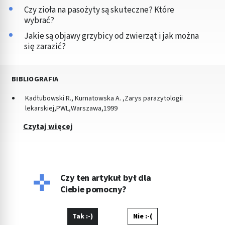
Czy zioła na pasożyty są skuteczne? Które
wybrać?
Jakie są objawy grzybicy od zwierząt i jak można
się zarazić?
BIBLIOGRAFIA
Kadłubowski R., Kurnatowska A. ,Zarys parazytologii
lekarskiej,PWL,Warszawa,1999
Czytaj więcej
Czy ten artykuł był dla
Ciebie pomocny?
Tak :-)
Nie :-(