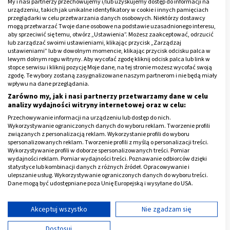
My i nasi partnerzy przechowujemy i/lub uzyskujemy dostęp do informacji na
urządzeniu, takich jak unikalne identyfikatory w cookie i innych pamięciach
przeglądarki w celu przetwarzania danych osobowych. Niektórzy dostawcy
mogą przetwarzać Twoje dane osobowe na podstawie uzasadnionego interesu,
aby sprzeciwić się temu, otwórz „Ustawienia”. Możesz zaakceptować, odrzucić
lub zarządzać swoimi ustawieniami, klikając przycisk „Zarządzaj
ustawieniami” lub w dowolnym momencie, klikając przycisk odcisku palca w
lewym dolnym rogu witryny. Aby wycofać zgodę kliknij odcisk palca lub link w
stopce serwisu i kliknij pozycję Moje dane, na tej stronie możesz wycofać swoją
zgodę. Te wybory zostaną zasygnalizowane naszym partnerom i nie będą miały
wpływu na dane przeglądania.
Zarówno my, jak i nasi partnerzy przetwarzamy dane w celu
analizy wydajności witryny internetowej oraz w celu:
Przechowywanie informacji na urządzeniu lub dostęp do nich.
Wykorzystywanie ograniczonych danych do wyboru reklam. Tworzenie profili
związanych z personalizacją reklam. Wykorzystanie profili do wyboru
spersonalizowanych reklam. Tworzenie profili z myślą o personalizacji treści.
Wykorzystywanie profili w doborze spersonalizowanych treści. Pomiar
wydajności reklam. Pomiar wydajności treści. Poznawanie odbiorców dzięki
Glistnica - objawy
statystyce lub kombinacji danych z różnych źródeł. Opracowywanie i
ulepszanie usług. Wykorzystywanie ograniczonych danych do wyboru treści.
Na początku choroby objawy zarażenia glista ludzką
Dane mogą być udostępniane poza Unię Europejską i wysyłane do USA.
Twoja zgoda i polityka cookie dotyczą wyłącznie tej witryny/aplikacji.
wiążą się z migracją larw. Ze względu na to, że dużo
Wyświetl listę partnerów (11 dostawców IAB)
Akceptuj wszystko
Nie zgadzam się
larw ginie w wątrobie, często pierwsze objawy
pozostają niezauważalne.
Używamy Twoich danych w następujących celach:
Dostosuj