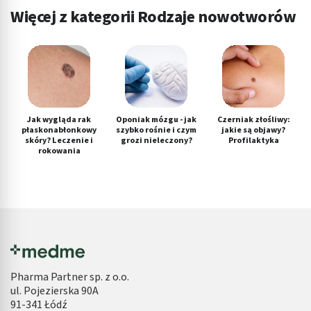
Więcej z kategorii Rodzaje nowotworów
Jak wygląda rak
Oponiak mózgu - jak
Czerniak złośliwy:
płaskonabłonkowy
szybko rośnie i czym
jakie są objawy?
skóry? Leczenie i
grozi nieleczony?
Profilaktyka
rokowania
Pharma Partner sp. z o.o.
ul. Pojezierska 90A
91-341 Łódź