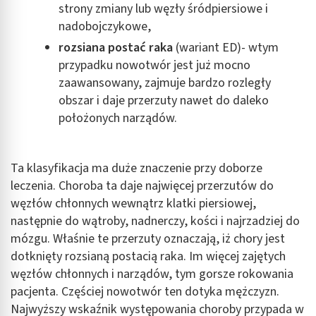
strony zmiany lub węzły śródpiersiowe i
nadobojczykowe,
rozsiana postać raka
(wariant ED)- wtym
przypadku nowotwór jest już mocno
zaawansowany, zajmuje bardzo rozległy
obszar i daje przerzuty nawet do daleko
położonych narządów.
Ta klasyfikacja ma duże znaczenie przy doborze
leczenia. Choroba ta daje najwięcej przerzutów do
węzłów chłonnych wewnątrz klatki piersiowej,
następnie do wątroby, nadnerczy, kości i najrzadziej do
mózgu. Właśnie te przerzuty oznaczają, iż chory jest
dotknięty rozsianą postacią raka. Im więcej zajętych
węzłów chłonnych i narządów, tym gorsze rokowania
pacjenta. Częściej nowotwór ten dotyka mężczyzn.
Najwyższy wskaźnik występowania choroby przypada w