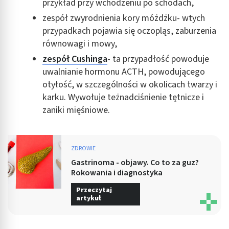
przykład przy wchodzeniu po schodach,
zespół zwyrodnienia kory móżdżku- wtych
przypadkach pojawia się oczopląs, zaburzenia
równowagi i mowy,
zespół Cushinga
- ta przypadłość powoduje
uwalnianie hormonu ACTH, powodującego
otyłość, w szczególności w okolicach twarzy i
karku. Wywołuje teżnadciśnienie tętnicze i
zaniki mięśniowe.
ZDROWIE
Gastrinoma - objawy. Co to za guz?
Rokowania i diagnostyka
Przeczytaj
artykuł