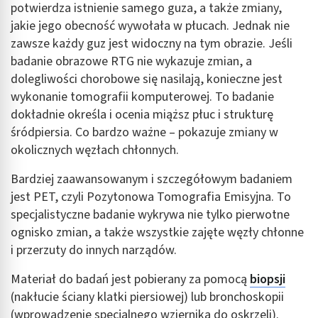
potwierdza istnienie samego guza, a także zmiany,
jakie jego obecność wywołała w płucach. Jednak nie
zawsze każdy guz jest widoczny na tym obrazie. Jeśli
badanie obrazowe RTG nie wykazuje zmian, a
dolegliwości chorobowe się nasilają, konieczne jest
wykonanie tomografii komputerowej. To badanie
dokładnie określa i ocenia miąższ płuc i strukturę
śródpiersia. Co bardzo ważne – pokazuje zmiany w
okolicznych węzłach chłonnych.
Bardziej zaawansowanym i szczegółowym badaniem
jest PET, czyli Pozytonowa Tomografia Emisyjna. To
specjalistyczne badanie wykrywa nie tylko pierwotne
ognisko zmian, a także wszystkie zajęte węzły chłonne
i przerzuty do innych narządów.
Materiał do badań jest pobierany za pomocą
biopsji
(nakłucie ściany klatki piersiowej) lub bronchoskopii
(wprowadzenie specjalnego wziernika do oskrzeli).