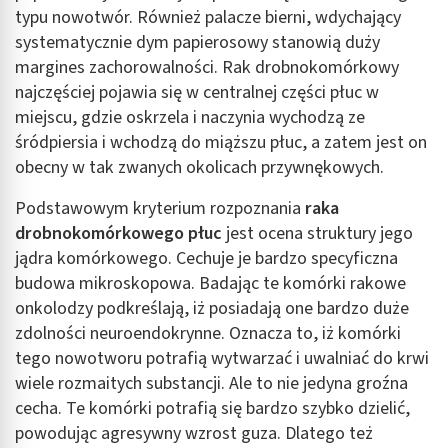
typu nowotwór. Również palacze bierni, wdychający
systematycznie dym papierosowy stanowią duży
margines zachorowalności. Rak drobnokomórkowy
najczęściej pojawia się w centralnej części płuc w
miejscu, gdzie oskrzela i naczynia wychodzą ze
śródpiersia i wchodzą do miąższu płuc, a zatem jest on
obecny w tak zwanych okolicach przywnękowych.
Podstawowym kryterium rozpoznania
raka
drobnokomórkowego płuc
jest ocena struktury jego
jądra komórkowego. Cechuje je bardzo specyficzna
budowa mikroskopowa. Badając te komórki rakowe
onkolodzy podkreślają, iż posiadają one bardzo duże
zdolności neuroendokrynne. Oznacza to, iż komórki
tego nowotworu potrafią wytwarzać i uwalniać do krwi
wiele rozmaitych substancji. Ale to nie jedyna groźna
cecha. Te komórki potrafią się bardzo szybko dzielić,
powodując agresywny wzrost guza. Dlatego też