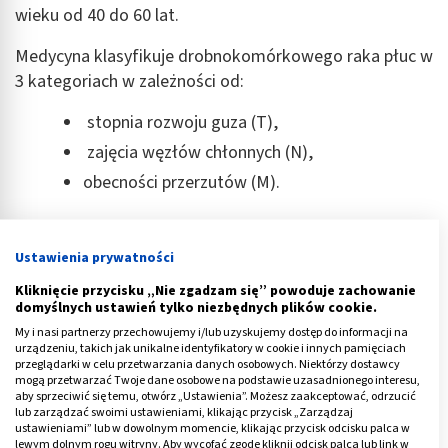
wieku od 40 do 60 lat.
Medycyna klasyfikuje drobnokomórkowego raka płuc w
3 kategoriach w zależności od:
stopnia rozwoju guza (T),
zajęcia węzłów chłonnych (N),
obecności przerzutów (M).
Ta klasyfikacja TNM pochodzi od pierwszych liter
angielskich słów – T czyli „tumor” (guz), N czyli
Ustawienia prywatności
„nodes” (węzły chłonne) i M czyli „metastasis”
Kliknięcie przycisku „Nie zgadzam się” powoduje zachowanie
(przerzut).
domyślnych ustawień tylko niezbędnych plików cookie.
My i nasi partnerzy przechowujemy i/lub uzyskujemy dostęp do informacji na
Reklama
urządzeniu, takich jak unikalne identyfikatory w cookie i innych pamięciach
przeglądarki w celu przetwarzania danych osobowych. Niektórzy dostawcy
mogą przetwarzać Twoje dane osobowe na podstawie uzasadnionego interesu,
aby sprzeciwić się temu, otwórz „Ustawienia”. Możesz zaakceptować, odrzucić
lub zarządzać swoimi ustawieniami, klikając przycisk „Zarządzaj
ustawieniami” lub w dowolnym momencie, klikając przycisk odcisku palca w
lewym dolnym rogu witryny. Aby wycofać zgodę kliknij odcisk palca lub link w