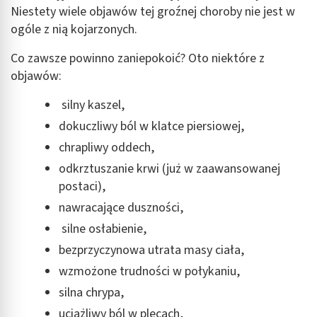
Niestety wiele objawów tej groźnej choroby nie jest w
Tworzenie profili w celu spersonalizowanych
ogóle z nią kojarzonych.
reklam
Co zawsze powinno zaniepokoić? Oto niektóre z
Wykorzystanie profili do wyboru
objawów:
spersonalizowanych reklam
silny kaszel,
Tworzenie profili w celu personalizacji treści
dokuczliwy ból w klatce piersiowej,
Wykorzystywanie profili w celu doboru
chrapliwy oddech,
spersonalizowanych treści
odkrztuszanie krwi (już w zaawansowanej
Pomiar efektywności reklam
postaci),
nawracające duszności,
Pomiar efektywności treści
silne osłabienie,
Rozumienie odbiorców dzięki statystyce lub
kombinacji danych z różnych źródeł
bezprzyczynowa utrata masy ciała,
wzmożone trudności w połykaniu,
Rozwój i ulepszanie usług
silna chrypa,
Wykorzystywanie ograniczonych danych do
uciążliwy ból w plecach,