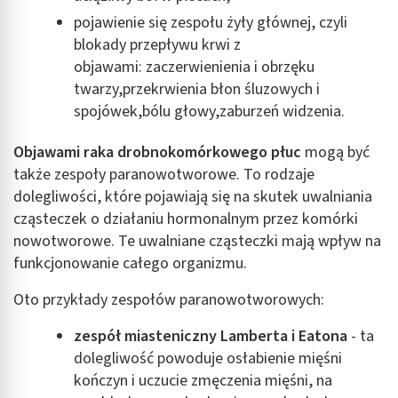
wyboru treści
pojawienie się zespołu żyły głównej, czyli
Funkcje specjalne IAB:
blokady przepływu krwi z
Użycie dokładnych danych geolokalizacyjnych
objawami: zaczerwienienia i obrzęku
twarzy,przekrwienia błon śluzowych i
Identyfikowanie urządzeń na podstawie
spojówek,bólu głowy,zaburzeń widzenia.
aktywnie żądanych informacji
Cele przetwarzania inne niż IAB:
Objawami raka drobnokomórkowego płuc
mogą być
Niezbędne
także zespoły paranowotworowe. To rodzaje
dolegliwości, które pojawiają się na skutek uwalniania
Wydajność (Performance)
cząsteczek o działaniu hormonalnym przez komórki
nowotworowe. Te uwalniane cząsteczki mają wpływ na
Reklama / śledzenie
funkcjonowanie całego organizmu.
Oto przykłady zespołów paranowotworowych:
zespół miasteniczny Lamberta i Eatona
- ta
dolegliwość powoduje osłabienie mięśni
kończyn i uczucie zmęczenia mięśni, na