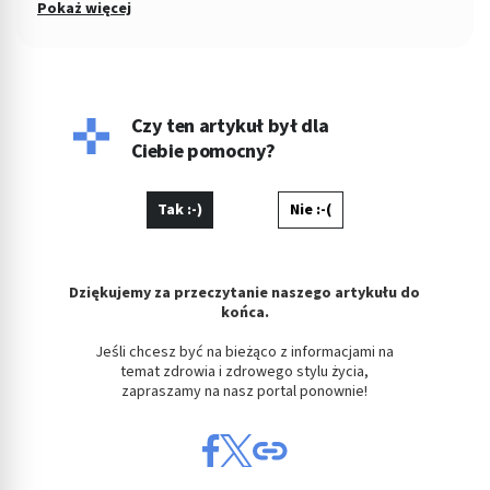
Śledczym w Łodzi. Od 2004 roku Zastępca Prezesa i Członek
Pokaż więcej
Zarządu w Miejskiej Spółdzielni Mieszkaniowej. Od kilku lat
copywriterka, głównie w tematyce prawnej, ale i medycznej i
parentingowej. Prywatnie miłośniczka dobrego kina.
Czy ten artykuł był dla
Ciebie pomocny?
Tak :-)
Nie :-(
Dziękujemy za przeczytanie naszego artykułu do
końca.
Jeśli chcesz być na bieżąco z informacjami na
temat zdrowia i zdrowego stylu życia,
zapraszamy na nasz portal ponownie!