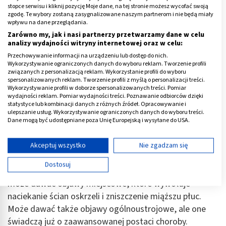
stopce serwisu i kliknij pozycję Moje dane, na tej stronie możesz wycofać swoją
zgodę. Te wybory zostaną zasygnalizowane naszym partnerom i nie będą miały
wpływu na dane przeglądania.
Zarówno my, jak i nasi partnerzy przetwarzamy dane w celu
analizy wydajności witryny internetowej oraz w celu:
Przechowywanie informacji na urządzeniu lub dostęp do nich.
Wykorzystywanie ograniczonych danych do wyboru reklam. Tworzenie profili
związanych z personalizacją reklam. Wykorzystanie profili do wyboru
spersonalizowanych reklam. Tworzenie profili z myślą o personalizacji treści.
Wykorzystywanie profili w doborze spersonalizowanych treści. Pomiar
wydajności reklam. Pomiar wydajności treści. Poznawanie odbiorców dzięki
statystyce lub kombinacji danych z różnych źródeł. Opracowywanie i
Objawy raka drobnokomórkowy płuc
ulepszanie usług. Wykorzystywanie ograniczonych danych do wyboru treści.
Dane mogą być udostępniane poza Unię Europejską i wysyłane do USA.
Rak drobnokomórkowy płuc do momentu powstania
Twoja zgoda i polityka cookie dotyczą wyłącznie tej witryny/aplikacji.
guza w płucach prawie nie wysyła niepokojących
Wyświetl listę partnerów (11 dostawców IAB)
Akceptuj wszystko
Nie zgadzam się
objawów. Pacjent bardzo często, przez długi czas jest
Używamy Twoich danych w następujących celach:
Dostosuj
nieświadomy swej choroby. Rak drobnokomórkowy
Cele przetwarzania IAB:
może dawać objawy miejscowe, które wywołuje
Przechowywanie informacji na urządzeniu lub
dostęp do nich
naciekanie ścian oskrzeli i zniszczenie miąższu płuc.
Może dawać także objawy ogólnoustrojowe, ale one
Wykorzystywanie ograniczonych danych do
świadczą już o zaawansowanej postaci choroby.
wyboru reklam