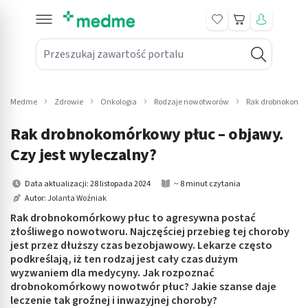
Koszyk
Przeszukaj zawartość portalu
in submenu: Leki na receptę
win submenu: Zdrowie
Medme
Zdrowie
Onkologia
Rodzaje nowotworów
Rak drobnokomórk
win submenu: Suplementy
Rak drobnokomórkowy płuc – objawy.
win submenu: Mama i dziecko
Czy jest wyleczalny?
win submenu: Kosmetyki
Data aktualizacji: 28 listopada 2024
~ 8 minut czytania
Autor:
Jolanta Woźniak
win submenu: Higiena
Rak drobnokomórkowy płuc to agresywna postać
złośliwego nowotworu. Najczęściej przebieg tej choroby
win submenu: Sprzęt medyczny
jest przez dłuższy czas bezobjawowy. Lekarze często
podkreślają, iż ten rodzaj jest cały czas dużym
win submenu: Intymne
wyzwaniem dla medycyny. Jak rozpoznać
drobnokomórkowy nowotwór płuc? Jakie szanse daje
leczenie tak groźnej i inwazyjnej choroby?
win submenu: Wellness