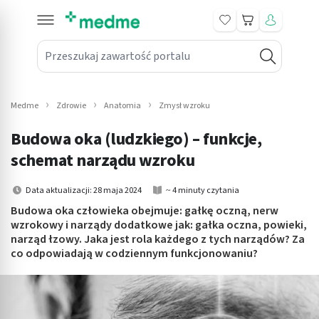
Koszyk
Przeszukaj zawartość portalu
in submenu: Leki na receptę
win submenu: Zdrowie
Medme
Zdrowie
Anatomia
Zmysł wzroku
win submenu: Suplementy
Budowa oka (ludzkiego) – funkcje,
win submenu: Mama i dziecko
schemat narządu wzroku
win submenu: Kosmetyki
Data aktualizacji: 28 maja 2024
~ 4 minuty czytania
Budowa oka człowieka obejmuje: gałkę oczną, nerw
win submenu: Higiena
wzrokowy i narządy dodatkowe jak: gałka oczna, powieki,
narząd łzowy. Jaka jest rola każdego z tych narządów? Za
win submenu: Sprzęt medyczny
co odpowiadają w codziennym funkcjonowaniu?
win submenu: Intymne
win submenu: Wellness