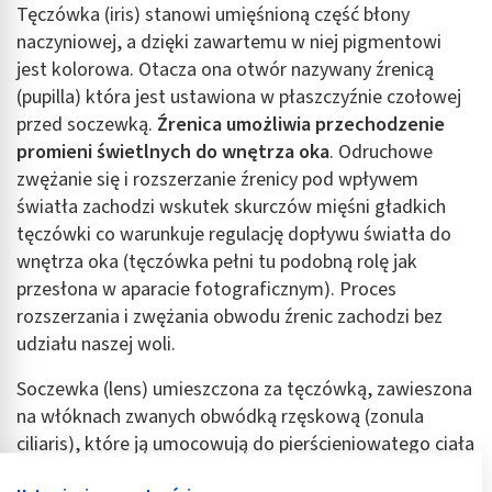
Tęczówka (iris) stanowi umięśnioną część błony
naczyniowej, a dzięki zawartemu w niej pigmentowi
jest kolorowa. Otacza ona otwór nazywany źrenicą
(pupilla) która jest ustawiona w płaszczyźnie czołowej
przed soczewką.
Źrenica umożliwia przechodzenie
promieni świetlnych do wnętrza oka
. Odruchowe
zwężanie się i rozszerzanie źrenicy pod wpływem
światła zachodzi wskutek skurczów mięśni gładkich
tęczówki co warunkuje regulację dopływu światła do
wnętrza oka (tęczówka pełni tu podobną rolę jak
przesłona w aparacie fotograficznym). Proces
rozszerzania i zwężania obwodu źrenic zachodzi bez
udziału naszej woli.
Soczewka (lens) umieszczona za tęczówką, zawieszona
na włóknach zwanych obwódką rzęskową (zonula
ciliaris), które ją umocowują do pierścieniowatego ciała
rzęskowego. Zadaniem soczewki jest dalsze