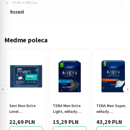
Ciało szkliste
Medme poleca
‹
›
Seni Man Extra
TENA Men Extra
TENA Men Super,
Level
Light, wkłady
wkłady
3,pieluchy,anatom.,dla
anatomiczne, 14
anatomiczne,
22,69 PLN
15,29 PLN
43,29 PLN
mężczyzn,15szt
szt.
level 3, 20 szt.