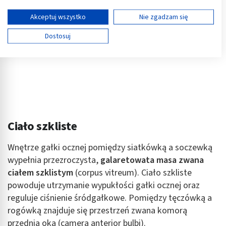
Twoja zgoda i polityka cookie dotyczą wyłącznie tej witryny/aplikacji.
Wyświetl listę partnerów (11 dostawców IAB)
Akceptuj wszystko
Nie zgadzam się
Używamy Twoich danych w następujących celach:
Dostosuj
Cele przetwarzania IAB:
Przechowywanie informacji na urządzeniu lub
dostęp do nich
Wykorzystywanie ograniczonych danych do
wyboru reklam
Tworzenie profili w celu spersonalizowanych
Ciało szkliste
reklam
Wykorzystanie profili do wyboru
Wnętrze gałki ocznej pomiędzy siatkówką a soczewką
spersonalizowanych reklam
wypełnia przezroczysta,
galaretowata masa zwana
ciałem szklistym
(corpus vitreum). Ciało szkliste
Tworzenie profili w celu personalizacji treści
powoduje utrzymanie wypukłości gałki ocznej oraz
Wykorzystywanie profili w celu doboru
reguluje ciśnienie śródgałkowe. Pomiędzy tęczówką a
spersonalizowanych treści
rogówką znajduje się przestrzeń zwana komorą
przednią oka (camera anterior bulbi).
Pomiar efektywności reklam