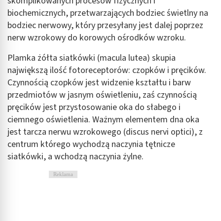
skomplikowanych procesów fizycznych i
biochemicznych, przetwarzających bodziec świetlny na
bodziec nerwowy, który przesyłany jest dalej poprzez
nerw wzrokowy do korowych ośrodków wzroku.
Plamka żółta siatkówki (macula lutea) skupia
największą ilość fotoreceptorów: czopków i pręcików.
Czynnością czopków jest widzenie kształtu i barw
przedmiotów w jasnym oświetleniu, zaś czynnością
pręcików jest przystosowanie oka do słabego i
ciemnego oświetlenia. Ważnym elementem dna oka
jest tarcza nerwu wzrokowego (discus nervi optici), z
centrum którego wychodzą naczynia tętnicze
siatkówki, a wchodzą naczynia żylne.
Reklama