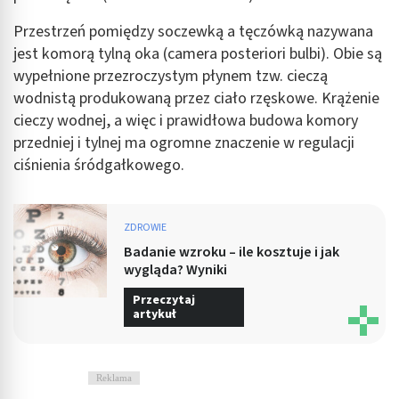
Przestrzeń pomiędzy soczewką a tęczówką nazywana
Pomiar efektywności treści
jest komorą tylną oka (camera posteriori bulbi). Obie są
Rozumienie odbiorców dzięki statystyce lub
wypełnione przezroczystym płynem tzw. cieczą
kombinacji danych z różnych źródeł
wodnistą produkowaną przez ciało rzęskowe. Krążenie
cieczy wodnej, a więc i prawidłowa budowa komory
Rozwój i ulepszanie usług
przedniej i tylnej ma ogromne znaczenie w regulacji
Wykorzystywanie ograniczonych danych do
ciśnienia śródgałkowego.
wyboru treści
Funkcje specjalne IAB:
ZDROWIE
Użycie dokładnych danych geolokalizacyjnych
Badanie wzroku – ile kosztuje i jak
Identyfikowanie urządzeń na podstawie
wygląda? Wyniki
aktywnie żądanych informacji
Przeczytaj
Cele przetwarzania inne niż IAB:
artykuł
Niezbędne
Wydajność (Performance)
Reklama