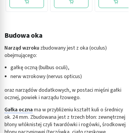
Budowa oka
Narząd wzroku
zbudowany jest z oka (oculus)
obejmującego:
gałkę oczną (bulbus oculi),
nerw wzrokowy (nervus opticus)
oraz narządów dodatkowych, w postaci mięśni gałki
ocznej, powiek i narządu łzowego.
Gałka oczna
ma w przybliżeniu kształt kuli o średnicy
ok. 24 mm. Zbudowana jest z trzech błon: zewnętrznej
błony włóknistej czyli twardówki i rogówki, środkowej
błony naczyniowej (tęczówka, ciało rzęskowe,