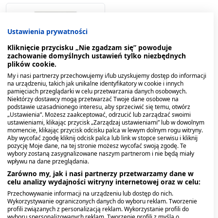
Ustawienia prywatności
Kliknięcie przycisku „Nie zgadzam się” powoduje
zachowanie domyślnych ustawień tylko niezbędnych
plików cookie.
My i nasi partnerzy przechowujemy i/lub uzyskujemy dostęp do informacji
na urządzeniu, takich jak unikalne identyfikatory w cookie i innych
pamięciach przeglądarki w celu przetwarzania danych osobowych.
Niektórzy dostawcy mogą przetwarzać Twoje dane osobowe na
Natursept med gardło,
podstawie uzasadnionego interesu, aby sprzeciwić się temu, otwórz
lizaki bez cukru, smak
„Ustawienia”. Możesz zaakceptować, odrzucić lub zarządzać swoimi
truskawkowy, 6 szt.
ustawieniami, klikając przycisk „Zarządzaj ustawieniami” lub w dowolnym
momencie, klikając przycisk odcisku palca w lewym dolnym rogu witryny.
11,39 zł
Aby wycofać zgodę kliknij odcisk palca lub link w stopce serwisu i kliknij
pozycję Moje dane, na tej stronie możesz wycofać swoją zgodę. Te
wybory zostaną zasygnalizowane naszym partnerom i nie będą miały
wpływu na dane przeglądania.
Zarówno my, jak i nasi partnerzy przetwarzamy dane w
celu analizy wydajności witryny internetowej oraz w celu:
Przechowywanie informacji na urządzeniu lub dostęp do nich.
Wykorzystywanie ograniczonych danych do wyboru reklam. Tworzenie
profili związanych z personalizacją reklam. Wykorzystanie profili do
3
Przedmioty
Pokaż
wyboru spersonalizowanych reklam. Tworzenie profili z myślą o