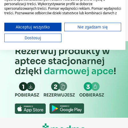
personalizacji treści. Wykorzystywanie profili w doborze
spersonalizowanych treści. Pomiar wydajności reklam. Pomiar wydajności
treści. Poznawanie odbiorców dzięki statystyce lub kombinacji danych z
różnych źródeł. Opracowywanie i ulepszanie usług. Wykorzystywanie
ograniczonych danych do wyboru treści.
Dane mogą być udostępniane poza Unię Europejską i wysyłane do USA.
Akceptuj wszystko
Nie zgadzam się
Twoja zgoda i polityka cookie dotyczą wyłącznie tej witryny/aplikacji.
Dostosuj
Wyświetl listę partnerów (11 dostawców IAB)
Używamy Twoich danych w następujących celach:
Cele przetwarzania IAB:
Przechowywanie informacji na urządzeniu
lub dostęp do nich
Wykorzystywanie ograniczonych danych do
wyboru reklam
Tworzenie profili w celu
spersonalizowanych reklam
Wykorzystanie profili do wyboru
spersonalizowanych reklam