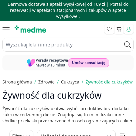
Darmowa dostawa z apteki wysyłkowej od 169 zł |
Portal do
rezerwacji w aptekach stacjonarnych i zakupów w aptece
wysyłkowej.
Skip to Content
Koszyk
Wyszukaj leki i inne produkty
Porada receptowa
Umów konsultację
nawet w 15 minut
Strona główna
/
Zdrowie
/
Cukrzyca
/
Żywność dla cukrzyków
Żywność dla cukrzyków
Żywność dla cukrzyków ułatwia wybór produktów bez dodatku
cukru w codziennej diecie. Znajdują się tu m.in. lizaki i inne
słodkie przekąski przeznaczone dla osób ograniczających cukier.