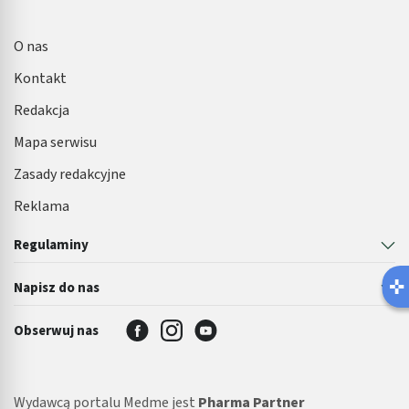
O nas
Kontakt
Redakcja
Mapa serwisu
Zasady redakcyjne
Reklama
Regulaminy
Latem ła
Napisz do nas
Robisz ten b
Obserwuj nas
Wydawcą portalu Medme jest
Pharma Partner