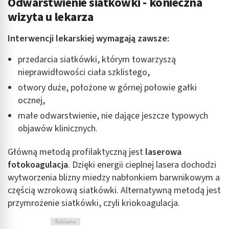
Odwarstwienie siatkówki - konieczna
Funkcje specjalne IAB:
wizyta u lekarza
Użycie dokładnych danych geolokalizacyjnych
Interwencji lekarskiej wymagają zawsze:
Identyfikowanie urządzeń na podstawie
aktywnie żądanych informacji
przedarcia siatkówki, którym towarzyszą
Cele przetwarzania inne niż IAB:
nieprawidłowości ciała szklistego,
Niezbędne
otwory duże, położone w górnej połowie gałki
ocznej,
Wydajność (Performance)
małe odwarstwienie, nie dające jeszcze typowych
Reklama / śledzenie
objawów klinicznych.
Główną metodą profilaktyczną jest
laserowa
fotokoagulacja
. Dzięki energii cieplnej lasera dochodzi
wytworzenia blizny miedzy nabłonkiem barwnikowym a
częścią wzrokową siatkówki. Alternatywną metodą jest
przymrożenie siatkówki, czyli kriokoagulacja.
Reklama