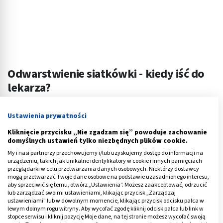
Odwarstwienie siatkówki - kiedy iść do
lekarza?
Osobom z grupy ryzyka zaleca się częstsze wizyty
Ustawienia prywatności
okulistyczne (raz w roku). Objawy tj. męty, błyski, nagły
Kliknięcie przycisku „Nie zgadzam się” powoduje zachowanie
ubytek w polu widzenia w postaci cienia bądź zasłony
domyślnych ustawień tylko niezbędnych plików cookie.
powinny zaniepokoić i skłonić każdego do szukania
My i nasi partnerzy przechowujemy i/lub uzyskujemy dostęp do informacji na
specjalistycznej pomocy.
urządzeniu, takich jak unikalne identyfikatory w cookie i innych pamięciach
przeglądarki w celu przetwarzania danych osobowych. Niektórzy dostawcy
mogą przetwarzać Twoje dane osobowe na podstawie uzasadnionego interesu,
Niestety pacjenci nierzadko bagatelizują objawy, które
aby sprzeciwić się temu, otwórz „Ustawienia”. Możesz zaakceptować, odrzucić
mogą się na moment cofnąć. Niestety w tym czasie
lub zarządzać swoimi ustawieniami, klikając przycisk „Zarządzaj
ustawieniami” lub w dowolnym momencie, klikając przycisk odcisku palca w
(pozornego powrotu do zdrowia) odwarstwienie
lewym dolnym rogu witryny. Aby wycofać zgodę kliknij odcisk palca lub link w
obejmuje coraz większe obszary siatkówki, a kolejnym
stopce serwisu i kliknij pozycję Moje dane, na tej stronie możesz wycofać swoją