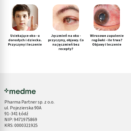
Uciekające oko - u
Jęczmień na oku -
Wirusowe zapalenie
dorosłych i dziecka.
przyczyny, objawy. Co
rogówki - ile trwa?
Przyczyny i leczenie
na jęczmień bez
Objawy i leczenie
recepty?
Pharma Partner sp. z o.o.
ul. Pojezierska 90A
91-341 Łódź
NIP: 9471975869
KRS: 0000321925