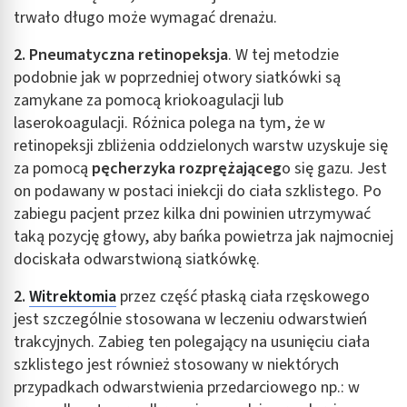
trwało długo może wymagać drenażu.
2. Pneumatyczna retinopeksja
. W tej metodzie
podobnie jak w poprzedniej otwory siatkówki są
zamykane za pomocą kriokoagulacji lub
laserokoagulacji. Różnica polega na tym, że w
retinopeksji zbliżenia oddzielonych warstw uzyskuje się
za pomocą
pęcherzyka rozprężająceg
o się gazu. Jest
on podawany w postaci iniekcji do ciała szklistego. Po
zabiegu pacjent przez kilka dni powinien utrzymywać
taką pozycję głowy, aby bańka powietrza jak najmocniej
dociskała odwarstwioną siatkówkę.
2.
Witrektomia
przez część płaską ciała rzęskowego
jest szczególnie stosowana w leczeniu odwarstwień
trakcyjnych. Zabieg ten polegający na usunięciu ciała
szklistego jest również stosowany w niektórych
przypadkach odwarstwienia przedarciowego np.: w