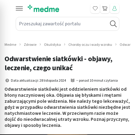
Koszyk
Przeszukaj zawartość portalu
in submenu: Leki na receptę
win submenu: Zdrowie
Medme
Zdrowie
Okulistyka
Choroby oczu i wady wzroku
Odwarstwi
win submenu: Suplementy
Odwarstwienie siatkówki - objawy,
win submenu: Mama i dziecko
leczenie, czego unikać
win submenu: Kosmetyki
Data aktualizacji: 28 listopada 2024
~ ponad 10 minut czytania
Odwarstwienie siatkówki jest oddzieleniem siatkówki od
win submenu: Higiena
błony naczyniowej oka. Objawia się błyskami i mętami
zaburzającymi pole widzenia. Nie należy tego lekceważyć,
win submenu: Sprzęt medyczny
gdyż w przypadku odwarstwienia siatkówki niezbędne jest
natychmiastowe leczenie. W przeciwnym razie może
win submenu: Intymne
dojść do nieodwracalnej utraty wzroku. Poznaj przyczyny,
objawy i sposoby leczenia.
win submenu: Wellness