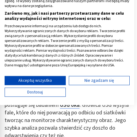
zgodę. Te wybory zostaną zasygnalizowane naszym partnerom i nie będą miały
objawem może być całkowita utrata wzroku.
wpływu na dane przeglądania.
Zarówno my, jak i nasi partnerzy przetwarzamy dane w celu
Podjęcie działań leczniczych w tym stadium
analizy wydajności witryny internetowej oraz w celu:
zaawansowania nie zawsze kończy się sukcesem.
Przechowywanie informacji na urządzeniu lub dostęp do nich.
Dlatego nie zwlekaj! Udaj się do lekarza w każdym
Wykorzystywanie ograniczonych danych do wyboru reklam. Tworzenie profili
związanych z personalizacją reklam. Wykorzystanie profili do wyboru
przypadku wystąpienia opisanych wcześniej objawów.
spersonalizowanych reklam. Tworzenie profili z myślą o personalizacji treści.
Wykorzystywanie profili w doborze spersonalizowanych treści. Pomiar
Po krótkiej rozmowie z pacjentem lekarz przystępuje
wydajności reklam. Pomiar wydajności treści. Poznawanie odbiorców dzięki
statystyce lub kombinacji danych z różnych źródeł. Opracowywanie i
do
badania fizykalnego
. Za pomocą oftalmoskopu
ulepszanie usług. Wykorzystywanie ograniczonych danych do wyboru treści.
Dane mogą być udostępniane poza Unię Europejską i wysyłane do USA.
(instrument zaopatrzony w źródło światła i
Twoja zgoda i polityka cookie dotyczą wyłącznie tej witryny/aplikacji.
powiększającą soczewkę) jest on w stanie oglądać
Wyświetl listę partnerów (11 dostawców IAB)
Akceptuj wszystko
Nie zgadzam się
siatkówkę i identyfikować otwory, przedarcia i
Używamy Twoich danych w następujących celach:
odwarstwienie. Jeżeli ciało szkliste jest
Dostosuj
Cele przetwarzania IAB:
nieprzezroczyste (np.: z powodu wylewu krwi) okulista
posługuje się badaniem
USG oka
. Głowica USG wysyła
Przechowywanie informacji na urządzeniu lub
dostęp do nich
fale, które do niej powracają po odbiciu od siatkówki
tworząc na monitorze charakterystyczny obraz. Jego
Wykorzystywanie ograniczonych danych do
szybka analiza pozwala stwierdzić czy doszło do
wyboru reklam
odwarstwienia czy też nie.