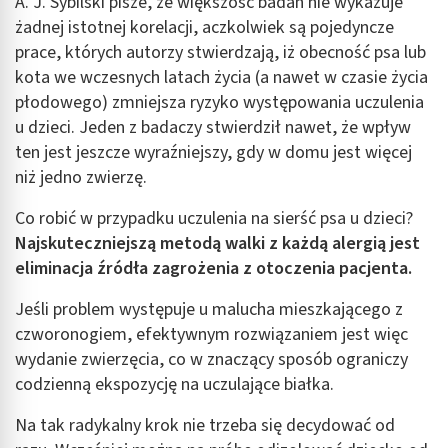
A. J. Sybilski pisze, że większość badań nie wykazuje
Wykorzystanie profili do wyboru
żadnej istotnej korelacji, aczkolwiek są pojedyncze
spersonalizowanych reklam
prace, których autorzy stwierdzają, iż obecność psa lub
kota we wczesnych latach życia (a nawet w czasie życia
Tworzenie profili w celu personalizacji treści
płodowego) zmniejsza ryzyko występowania uczulenia
Wykorzystywanie profili w celu doboru
u dzieci. Jeden z badaczy stwierdził nawet, że wpływ
spersonalizowanych treści
ten jest jeszcze wyraźniejszy, gdy w domu jest więcej
niż jedno zwierzę.
Pomiar efektywności reklam
Co robić w przypadku uczulenia na sierść psa u dzieci?
Pomiar efektywności treści
Najskuteczniejszą metodą walki z każdą alergią jest
Rozumienie odbiorców dzięki statystyce lub
eliminacja źródła zagrożenia z otoczenia pacjenta.
kombinacji danych z różnych źródeł
Jeśli problem występuje u malucha mieszkającego z
Rozwój i ulepszanie usług
czworonogiem, efektywnym rozwiązaniem jest więc
wydanie zwierzęcia, co w znaczący sposób ograniczy
Wykorzystywanie ograniczonych danych do
wyboru treści
codzienną ekspozycję na uczulające białka.
Funkcje specjalne IAB:
Na tak radykalny krok nie trzeba się decydować od
Użycie dokładnych danych geolokalizacyjnych