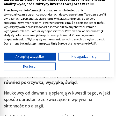
Alergia na psa u dziecka może się pojawić nagle, ale
analizy wydajności witryny internetowej oraz w celu:
często rozwija się stopniowo, będąc wynikiem
Przechowywanie informacji na urządzeniu lub dostęp do nich.
Wykorzystywanie ograniczonych danych do wyboru reklam. Tworzenie profili
skumulowanej ekspozycji na uczulające białka.
związanych z personalizacją reklam. Wykorzystanie profili do wyboru
spersonalizowanych reklam. Tworzenie profili z myślą o personalizacji treści.
E. Cichocka-Jarosz podaje, że o ile w populacji ogólnej
Wykorzystywanie profili w doborze spersonalizowanych treści. Pomiar
wydajności reklam. Pomiar wydajności treści. Poznawanie odbiorców dzięki
problem ten występuje u około 8 procent osób, o tyle u
statystyce lub kombinacji danych z różnych źródeł. Opracowywanie i
maluchów 7-8 letnich jest to 5 procent, zaś w przedziale
ulepszanie usług. Wykorzystywanie ograniczonych danych do wyboru treści.
Dane mogą być udostępniane poza Unię Europejską i wysyłane do USA.
11-12 lat około 10 proc. Alergia na psa u niemowlaka
Twoja zgoda i polityka cookie dotyczą wyłącznie tej witryny/aplikacji.
nie jest niemożliwa, ale pojawia się stosunkowo rzadko.
Wyświetl listę partnerów (11 dostawców IAB)
Akceptuj wszystko
Nie zgadzam się
Objawy są takie same, jak u osób dorosłych. To
Używamy Twoich danych w następujących celach:
Dostosuj
przede wszystkim wodnisty katar i kichanie, kaszel,
Cele przetwarzania IAB:
zapalenie spojówek, a przy odczynach kontaktowych
Przechowywanie informacji na urządzeniu lub
dostęp do nich
również pokrzywka, wysypka, świąd.
Wykorzystywanie ograniczonych danych do
Naukowcy od dawna się spierają w kwestii tego, w jaki
wyboru reklam
sposób dorastanie ze zwierzęciem wpływa na
skłonność do alergii.
Tworzenie profili w celu spersonalizowanych
reklam