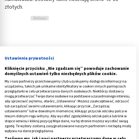
złotych.
Reklama
Ustawienia prywatności
Kliknięcie przycisku „Nie zgadzam się” powoduje zachowanie
domyślnych ustawień tylko niezbędnych plików cookie.
My i nasi partnerzy przechowujemy i/lub uzyskujemy dostęp do informacji na
urządzeniu, takich jak unikalne identyfikatory w cookie i innych pamięciach
przeglądarki w celu przetwarzania danych osobowych. Niektórzy dostawcy
mogą przetwarzać Twoje dane osobowe na podstawie uzasadnionego interesu,
aby sprzeciwić się temu, otwórz „Ustawienia”. Możesz zaakceptować, odrzucić
lub zarządzać swoimi ustawieniami, klikając przycisk „Zarządzaj
ustawieniami” lub w dowolnym momencie, klikając przycisk odcisku palca w
lewym dolnym rogu witryny. Aby wycofać zgodę kliknij odcisk palca lub link w
Uczulenie na sierść psa u dziecka. Jak
stopce serwisu i kliknij pozycję Moje dane, na tej stronie możesz wycofać swoją
zgodę. Te wybory zostaną zasygnalizowane naszym partnerom i nie będą miały
sobie radzić?
wpływu na dane przeglądania.
Zarówno my, jak i nasi partnerzy przetwarzamy dane w celu