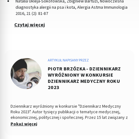
Natalia Ukleja-Sokołowska, Zbigniew Bartuzi, Nowoczesna
diagnostyka alergii na psa i kota, Alergia Astma Immunologia
2016, 21 (2): 81-87
Czytaj więcej
ARTYKUŁ NAPISANY PRZEZ
PIOTR BRZÓZKA - DZIENNIKARZ
WYRÓŻNIONY W KONKURSIE
DZIENNIKARZ MEDYCZNY ROKU
2023
Dziennikarz wyróżniony w konkursie "Dziennikarz Medyczny
Roku 2023". Autor tysięcy publikacji o tematyce medycznej,
ekonomicznej, politycznej i społecznej. Przez 15 lat związany z
Dziennikiem Łódzkim i Polska TheTimes. Z wykształcenia
Pokaż więcej
socjolog stosunków politycznych, absolwent Wydziału
Ekonomiczno-Socjologicznego Uniwersytetu Łódzkiego. Po