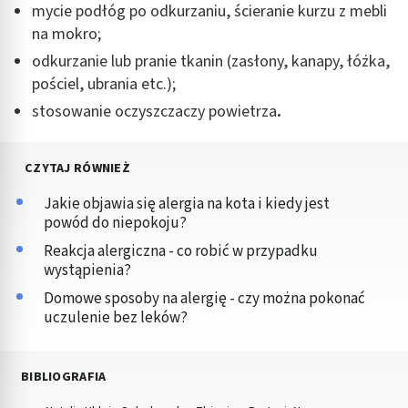
mycie podłóg po odkurzaniu, ścieranie kurzu z mebli
na mokro;
odkurzanie lub pranie tkanin (zasłony, kanapy, łóżka,
pościel, ubrania etc.);
stosowanie oczyszczaczy powietrza
.
CZYTAJ RÓWNIEŻ
Jakie objawia się alergia na kota i kiedy jest
powód do niepokoju?
Reakcja alergiczna - co robić w przypadku
wystąpienia?
Domowe sposoby na alergię - czy można pokonać
uczulenie bez leków?
BIBLIOGRAFIA