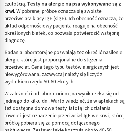
czułością.
Testy na alergie na psa wykonywane są z
krwi.
W pobranej próbce oznacza się swoiste
przeciwciała klasy IgE (slgE). Ich obecność oznacza, że
układ odpornościowy pacjenta reaguje na obecność
określonych białek, co pozwala potwierdzić wstępną
diagnozę.
Badania laboratoryjne pozwalają też określić nasilenie
alergii, które jest proporcjonalne do stężenia
przeciwciał. Cena tego typu testów alergicznych jest
niewygórowana, zazwyczaj należy się liczyć z
wydatkiem rzędu 50-60 złotych.
W zależności od laboratorium, na wynik czeka się od
jednego do kilku dni. Warto wiedzieć, że w aptekach są
też dostępne domowe testy. Istotą ich działania
również jest oznaczenie przeciwciał IgE we krwi, której
próbkę pobiera się za pomocą dołączonego
nakłuwacza. Zestawy takie kosztują około 40-50