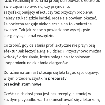
razu. Wcześniej można na próbę odizolować dziecko od
zwierzęcia i sprawdzić, czy przynosi to
Identyfikowanie urządzeń na podstawie
satysfakcjonujący efekt, czy też przyczyn problemu
aktywnie żądanych informacji
należy szukać gdzie indziej. Może się bowiem okazać,
Cele przetwarzania inne niż IAB:
że pociecha reaguje niekoniecznie na to konkretne
Niezbędne
zwierzę. Tak jak zostało powiedziane wyżej - psie
alergeny są niemal wszędzie.
Wydajność (Performance)
Co zrobić, gdy działania profilaktyczne nie przyniosą
Reklama / śledzenie
efektu? Jak leczyć alergie u dzieci? Przyczynowo można
wdrożyć odczulanie, które polega na stopniowym
uodparnianiu na działanie alergenów.
Doraźnie natomiast stosuje się leki łagodzące objawy,
w tym przede wszystkim
preparaty
przeciwhistaminowe
.
Część z nich dostępna jest bez recepty, niemniej w
każdym przypadku warto skonsultować się z lekarzem,