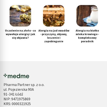
Uczulenie na złoto - co
Alergia na jad owadów
Alergia na białko
wywołuje alergię i jak
- przyczyny, objawy,
mleka krowiego -
się objawia?
leczenie i
kompleksowy
zapobieganie
poradnik
Pharma Partner sp. z o.o.
ul. Pojezierska 90A
91-341 Łódź
NIP: 9471975869
KRS: 0000321925