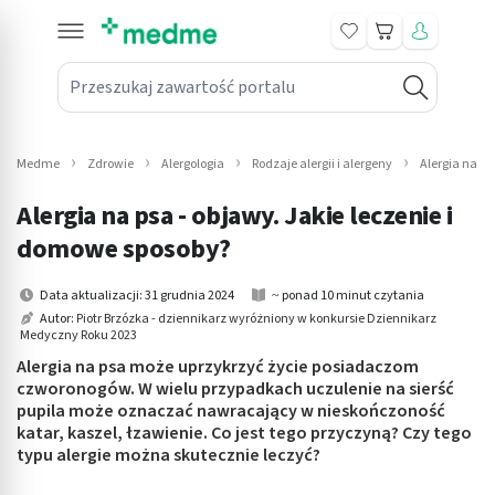
Koszyk
Przeszukaj zawartość portalu
in submenu: Leki na receptę
win submenu: Zdrowie
Medme
Zdrowie
Alergologia
Rodzaje alergii i alergeny
Alergia na ps
win submenu: Suplementy
Alergia na psa - objawy. Jakie leczenie i
win submenu: Mama i dziecko
domowe sposoby?
win submenu: Kosmetyki
Data aktualizacji: 31 grudnia 2024
~ ponad 10 minut czytania
Autor:
Piotr Brzózka - dziennikarz wyróżniony w konkursie Dziennikarz
Medyczny Roku 2023
win submenu: Higiena
Alergia na psa może uprzykrzyć życie posiadaczom
win submenu: Sprzęt medyczny
czworonogów. W wielu przypadkach uczulenie na sierść
pupila może oznaczać nawracający w nieskończoność
katar, kaszel, łzawienie. Co jest tego przyczyną? Czy tego
win submenu: Intymne
typu alergie można skutecznie leczyć?
win submenu: Wellness