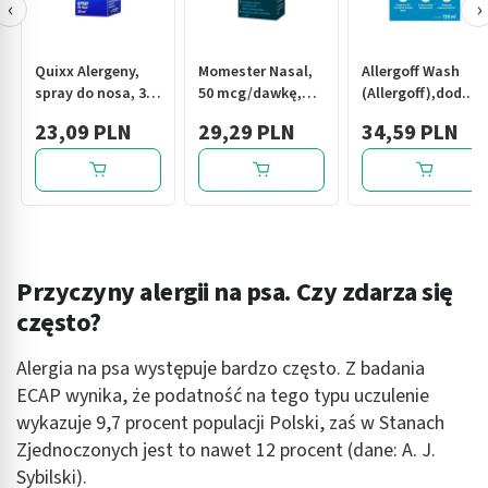
‹
›
Quixx Alergeny,
Momester Nasal,
Allergoff Wash
spray do nosa, 30
50 mcg/dawkę,
(Allergoff),dod.d/
ml
aerozol do nosa,
x 20 ml
23,09 PLN
29,29 PLN
34,59 PLN
60 dawek
Przyczyny alergii na psa. Czy zdarza się
często?
Alergia na psa występuje bardzo często. Z badania
ECAP wynika, że podatność na tego typu uczulenie
wykazuje 9,7 procent populacji Polski, zaś w Stanach
Zjednoczonych jest to nawet 12 procent (dane: A. J.
Sybilski).