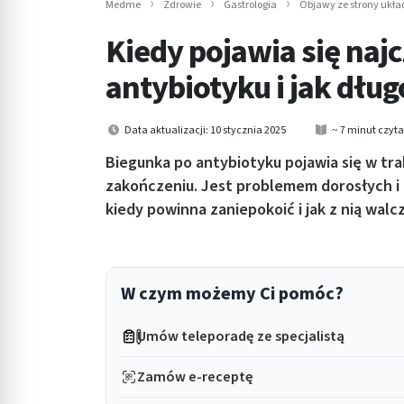
Medme
Zdrowie
Gastrologia
Objawy ze strony ukł
in submenu: Wellness
Kiedy pojawia się naj
antybiotyku i jak dług
Data aktualizacji: 10 stycznia 2025
~ 7 minut czyt
Biegunka po antybiotyku pojawia się w tra
zakończeniu. Jest problemem dorosłych i 
kiedy powinna zaniepokoić i jak z nią walc
W czym możemy Ci pomóc?
Umów teleporadę ze specjalistą
Zamów e-receptę