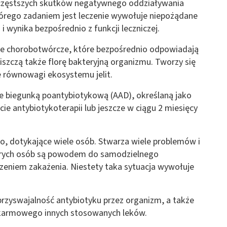
jczęstszych skutków negatywnego oddziaływania
 z różnych źródeł
tórego zadaniem jest leczenie wywołuje niepożądane
i wynika bezpośrednio z funkcji leczniczej.
rie chorobotwórcze, które bezpośrednio odpowiadają
niszczą także florę bakteryjną organizmu. Tworzy się
e równowagi ekosystemu jelit.
e biegunką poantybiotykową (AAD), określaną jako
ormacji
ie antybiotykoterapii lub jeszcze w ciągu 2 miesięcy
ko, dotykające wiele osób. Stwarza wiele problemów i
tórych osób są powodem do samodzielnego
zeniem zakażenia. Niestety taka sytuacja wywołuje
rzyswajalność antybiotyku przez organizm, a także
okarmowego innych stosowanych leków.