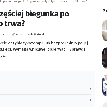
adu pokarmowego
Biegunka po antybiotyku – co robić i jeść? Ile trwa?
P
częściej biegunka po
o trwa?
ania
Autor:
Jolanta Woźniak
kcie antybiotykoterapii lub bezpośrednio po jej
dzieci, wymaga wnikliwej obserwacji. Sprawdź,
zyć.