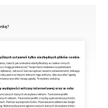
unkę?
ce?
yślnych ustawień tylko niezbędnych plików cookie.
iu, takich jak unikalne identyfikatory w cookie i innych
awcy mogą przetwarzać Twoje dane osobowe na podstawie
kceptować, odrzucić lub zarządzać swoimi ustawieniami, klikając
cisku palca w lewym dolnym rogu witryny. Aby wycofać zgodę
onie możesz wycofać swoją zgodę. Te wybory zostaną
.
y wydajności witryny internetowej oraz w celu:
niczonych danych do wyboru reklam. Tworzenie profili
ch reklam. Tworzenie profili z myślą o personalizacji treści.
klam. Pomiar wydajności treści. Poznawanie odbiorców dzięki
ług. Wykorzystywanie ograniczonych danych do wyboru treści.