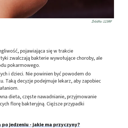
Źródło: 123RF
gliwość, pojawiająca się w trakcie
tyki zwalczają bakterie wywołujące choroby, ale
ewodu pokarmowego.
łych i dzieci. Nie powinien być powodem do
. Taką decyzje podejmuje lekarz, aby zapobiec
ałaniom.
wna dieta, częste nawadnianie, przyjmowanie
ych florę bakteryjną. Cięższe przypadki
 po jedzeniu - jakie ma przyczyny?