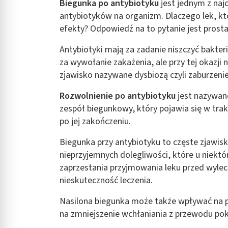
Biegunka po antybiotyku
jest jednym z na
Rozumienie odbiorców dzięki statystyce lub kombinacji danych
antybiotyków na organizm. Dlaczego lek, k
efekty? Odpowiedź na to pytanie jest prosta 
Rozwój i ulepszanie usług
Antybiotyki mają za zadanie niszczyć bakte
Wykorzystywanie ograniczonych danych do wyboru treści
za wywołanie zakażenia, ale przy tej okazji 
Funkcje specjalne IAB:
zjawisko nazywane dysbiozą czyli zaburzeni
Użycie dokładnych danych geolokalizacyjnych
Rozwolnienie po antybiotyku
jest nazywan
Identyfikowanie urządzeń na podstawie aktywnie żądanych inf
zespół biegunkowy, który pojawia się w trakc
po jej zakończeniu.
Cele przetwarzania inne niż IAB:
Niezbędne
Biegunka przy antybiotyku to częste zjawis
nieprzyjemnych dolegliwości, które u niek
Wydajność (Performance)
zaprzestania przyjmowania leku przed wylec
Reklama / śledzenie
nieskuteczność leczenia.
Nasilona biegunka może także wpływać na p
na zmniejszenie wchłaniania z przewodu p