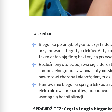
W SKRÓCIE
Biegunka po antybiotyku to częsta dole
przyjmowania tego typu leków. Antybio
także osłabiają florę bakteryjną prz
Rozluźniony stolec pojawia się u doros
samodzielnego odstawiania antybiotyku
nawrotowi choroby i niepożądanym dzi
Hamowaniu biegunki sprzyja lekkostra
elektrolitów i preparatów, odbudowując
wymagają hospitalizacji.
SPRAWDŹ TEŻ:
Częsta i nagła biegunka