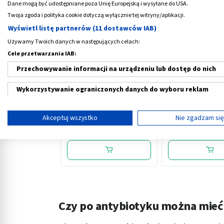
Dane mogą być udostępniane poza Unię Europejską i wysyłane do USA.
Twoja zgoda i polityka cookie dotyczą wyłącznie tej witryny/aplikacji.
Wyświetl listę partnerów (11 dostawców IAB)
Używamy Twoich danych w następujących celach:
Cele przetwarzania IAB:
Przechowywanie informacji na urządzeniu lub dostęp do nich
‹
Wykorzystywanie ograniczonych danych do wyboru reklam
Ectodose, roztw. do
Bebilon Comfort 1
Tworzenie profili w celu spersonalizowanych reklam
inhalacji z ektoina, 2,5 ml,
żywność specjaln
Akceptuj wszystko
Nie zgadzam si
20 amp.
przeznaczenia
Wykorzystanie profili do wyboru spersonalizowanych reklam
45,69 PLN
71,99 PLN
medycznego dla
niemowląt od uro
Tworzenie profili w celu personalizacji treści
400 g
Wykorzystywanie profili w celu doboru spersonalizowanych tre
Pomiar efektywności reklam
Czy po antybiotyku można mieć
Pomiar efektywności treści