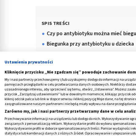
SPIS TREŚCI
Czy po antybiotyku można mieć bieg
Biegunka przy antybiotyku u dziecka
Biegunka po antybiotyku u dorosłych
Ustawienia prywatności
Czy odstawić antybiotyk przy biegun
Kliknięcie przycisku „Nie zgadzam się” powoduje zachowanie dom
Ile trwa biegunka po antybiotyku?
My i nasi partnerzy przechowujemy i/lub uzyskujemy dostęp do informacji na urządzen
pamięciach przeglądarki w celu przetwarzania danych osobowych. Niektórzy dost
uzasadnionego interesu, aby sprzeciwić się temu, otwórz „Ustawienia”. Możesz zaa
przycisk „Zarządzaj ustawieniami” lub w dowolnym momencie, klikając przycisk od
kliknij odcisk palca lub link w stopce serwisu i kliknij pozycję Moje dane, na tej str
zasygnalizowane naszym partnerom i nie będą miały wpływu na dane przeglądania
Zarówno my, jak i nasi partnerzy przetwarzamy dane w celu analiz
Przechowywanie informacji na urządzeniu lub dostęp do nich. Wykorzystywanie ogra
związanych z personalizacją reklam. Wykorzystanie profili do wyboru spersonalizowany
Medme poleca
Wykorzystywanie profili w doborze spersonalizowanych treści. Pomiar wydajności re
statystyce lub kombinacji danych z różnych źródeł. Opracowywanie i ulepszanie us