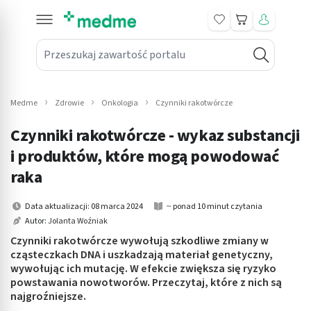
Koszyk
Przeszukaj zawartość portalu
in submenu: Leki na receptę
win submenu: Zdrowie
Medme
Zdrowie
Onkologia
Czynniki rakotwórcze
win submenu: Suplementy
Czynniki rakotwórcze - wykaz substancji
win submenu: Mama i dziecko
i produktów, które mogą powodować
raka
win submenu: Kosmetyki
Data aktualizacji: 08 marca 2024
~ ponad 10 minut czytania
win submenu: Higiena
Autor:
Jolanta Woźniak
Czynniki rakotwórcze wywołują szkodliwe zmiany w
win submenu: Sprzęt medyczny
cząsteczkach DNA i uszkadzają materiał genetyczny,
wywołując ich mutację. W efekcie zwiększa się ryzyko
win submenu: Intymne
powstawania nowotworów. Przeczytaj, które z nich są
najgroźniejsze.
win submenu: Wellness