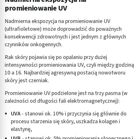
promieniowanie UV
Identyfikowanie urządzeń na podstawie
aktywnie żądanych informacji
Nadmierna ekspozycja na promieniowanie UV
Cele przetwarzania inne niż IAB:
(ultrafioletowe) może doprowadzić do poważnych
konsekwencji zdrowotnych i jest jednym z głównych
Niezbędne
czynników onkogennych.
Wydajność (Performance)
Rak skóry pojawia się po opalaniu przy dużej
Reklama / śledzenie
intensywności promieniowania UV, czyli między godziną
10 a 16. Najbardziej agresywną postacią nowotworu
skóry jest czerniak.
Promieniowanie UV podzielone jest na trzy pasma (w
zależności od długości fali elektromagnetycznej):
UVA
- stanowi ok. 10% i przyczynia się głównie do
procesu starzenia się skóry, uszkadza kolagen i
elastynę,
UVB
- stanowi ok. 5% promieniowania słonecznego i