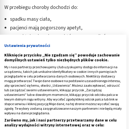
W przebiegu choroby dochodzi do:
spadku masy ciała,
pacjenci mają pogorszony apetyt,
gorzej tolerują pokarmy, które mogą nasilać
dolegliwości.
Ustawienia prywatności
Kliknięcie przycisku „Nie zgadzam się” powoduje zachowanie
W około 50-80% przypadków (w zależności od
domyślnych ustawień tylko niezbędnych plików cookie.
lokalizacji zmiany) pojawia się żółtaczka – żółte
My i nasi partnerzy przechowujemy i/lub uzyskujemy dostęp do informacji na
zabarwienie skóry oraz gałek ocznych, objawem
urządzeniu, takich jak unikalne identyfikatory w cookie i innych pamięciach
przeglądarki w celu przetwarzania danych osobowych. Niektórzy dostawcy
alarmującym jest żółtaczka bez dolegliwości bólowych!
mogą przetwarzać Twoje dane osobowe na podstawie uzasadnionego interesu,
aby sprzeciwić się temu, otwórz „Ustawienia”. Możesz zaakceptować, odrzucić
Reklama
lub zarządzać swoimi ustawieniami, klikając przycisk „Zarządzaj
ustawieniami” lub w dowolnym momencie, klikając przycisk odcisku palca w
lewym dolnym rogu witryny. Aby wycofać zgodę kliknij odcisk palca lub link w
stopce serwisu i kliknij pozycję Moje dane, na tej stronie możesz wycofać swoją
zgodę. Te wybory zostaną zasygnalizowane naszym partnerom i nie będą miały
wpływu na dane przeglądania.
Zarówno my, jak i nasi partnerzy przetwarzamy dane w celu
analizy wydajności witryny internetowej oraz w celu: