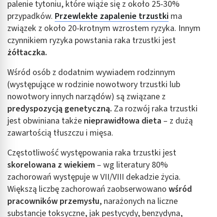
palenie tytoniu, które wiąże się z około 25-30%
przypadków.
Przewlekłe zapalenie trzustki
ma
związek z około 20-krotnym wzrostem ryzyka. Innym
czynnikiem ryzyka powstania raka trzustki jest
żółtaczka.
Wśród osób z dodatnim wywiadem rodzinnym
(występujące w rodzinie nowotwory trzustki lub
nowotwory innych narządów) są związane z
predyspozycją genetyczną.
Za rozwój raka trzustki
jest obwiniana także
nieprawidłowa dieta
– z dużą
zawartością tłuszczu i mięsa.
Częstotliwość występowania raka trzustki jest
skorelowana z wiekiem
– wg literatury 80%
zachorowań występuje w VII/VIII dekadzie życia.
Większą liczbę zachorowań zaobserwowano
wśród
pracowników przemysłu
, narażonych na liczne
substancje toksyczne, jak pestycydy, benzydyna,