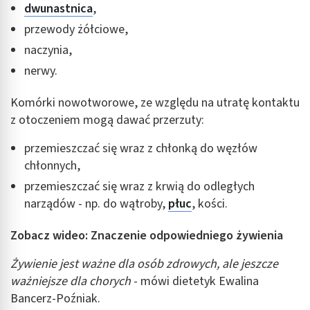
Identyfikowanie urządzeń na podstawie
dwunastnica
,
aktywnie żądanych informacji
przewody żółciowe,
Cele przetwarzania inne niż IAB:
naczynia,
Niezbędne
nerwy.
Wydajność (Performance)
Komórki nowotworowe, ze względu na utratę kontaktu
Reklama / śledzenie
z otoczeniem mogą dawać przerzuty:
przemieszczać się wraz z chłonką do węzłów
chłonnych,
przemieszczać się wraz z krwią do odległych
narządów - np. do wątroby,
płuc
, kości.
Zobacz wideo: Znaczenie odpowiedniego żywienia
Żywienie jest ważne dla osób zdrowych, ale jeszcze
ważniejsze dla chorych
- mówi dietetyk Ewalina
Bancerz-Poźniak.