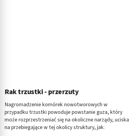
spersonalizowanych reklam
Tworzenie profili w celu personalizacji treści
Wykorzystywanie profili w celu doboru
spersonalizowanych treści
Pomiar efektywności reklam
Pomiar efektywności treści
Rozumienie odbiorców dzięki statystyce lub
kombinacji danych z różnych źródeł
Rozwój i ulepszanie usług
Rak trzustki - przerzuty
Wykorzystywanie ograniczonych danych do
Nagromadzenie komórek nowotworowych w
wyboru treści
przypadku trzustki powoduje powstanie guza, który
Funkcje specjalne IAB:
może rozprzestrzeniać się na okoliczne narządy, uciska
Użycie dokładnych danych geolokalizacyjnych
na przebiegające w tej okolicy struktury, jak: