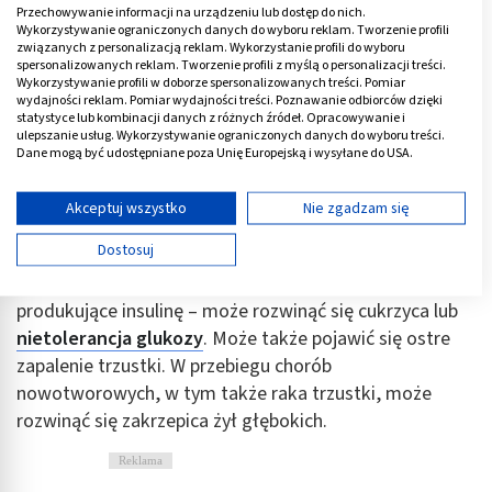
Przechowywanie informacji na urządzeniu lub dostęp do nich.
Wykorzystywanie ograniczonych danych do wyboru reklam. Tworzenie profili
związanych z personalizacją reklam. Wykorzystanie profili do wyboru
spersonalizowanych reklam. Tworzenie profili z myślą o personalizacji treści.
Wykorzystywanie profili w doborze spersonalizowanych treści. Pomiar
wydajności reklam. Pomiar wydajności treści. Poznawanie odbiorców dzięki
statystyce lub kombinacji danych z różnych źródeł. Opracowywanie i
ulepszanie usług. Wykorzystywanie ograniczonych danych do wyboru treści.
Dane mogą być udostępniane poza Unię Europejską i wysyłane do USA.
Twoja zgoda i polityka cookie dotyczą wyłącznie tej witryny/aplikacji.
Rak trzustki - powikłania
Wyświetl listę partnerów (11 dostawców IAB)
Akceptuj wszystko
Nie zgadzam się
Używamy Twoich danych w następujących celach:
Dostosuj
Komórki nowotworowe mogą wypierać prawidłowe
Cele przetwarzania IAB:
komórki produkujące hormony, w tym komórki
Przechowywanie informacji na urządzeniu lub
produkujące insulinę – może rozwinąć się cukrzyca lub
dostęp do nich
nietolerancja glukozy
. Może także pojawić się ostre
Wykorzystywanie ograniczonych danych do
zapalenie trzustki. W przebiegu chorób
wyboru reklam
nowotworowych, w tym także raka trzustki, może
rozwinąć się zakrzepica żył głębokich.
Tworzenie profili w celu spersonalizowanych
reklam
Reklama
Wykorzystanie profili do wyboru