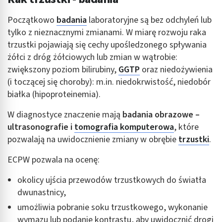
Początkowo
badania
laboratoryjne są bez odchyleń lub
tylko z nieznacznymi zmianami. W miarę rozwoju raka
trzustki pojawiają się cechy upośledzonego spływania
żółci z dróg żółciowych lub zmian w wątrobie:
zwiększony poziom bilirubiny,
GGTP
oraz niedożywienia
(i toczącej się choroby): m.in. niedokrwistość, niedobór
białka (hipoproteinemia).
W diagnostyce znaczenie mają
badania obrazowe –
ultrasonografie i
tomografia komputerowa
, które
pozwalają na uwidocznienie zmiany w obrębie
trzustki
.
ECPW pozwala na ocenę:
okolicy ujścia przewodów trzustkowych do światła
dwunastnicy,
umożliwia pobranie soku trzustkowego, wykonanie
wymazu lub podanie kontrastu, aby uwidocznić drogi