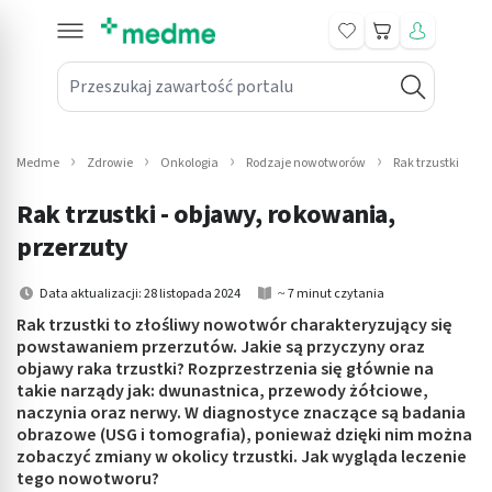
Koszyk
Przeszukaj zawartość portalu
in submenu: Leki na receptę
win submenu: Zdrowie
Medme
Zdrowie
Onkologia
Rodzaje nowotworów
Rak trzustki
win submenu: Suplementy
Rak trzustki - objawy, rokowania,
win submenu: Mama i dziecko
przerzuty
win submenu: Kosmetyki
Data aktualizacji: 28 listopada 2024
~ 7 minut czytania
Rak trzustki to złośliwy nowotwór charakteryzujący się
win submenu: Higiena
powstawaniem przerzutów. Jakie są przyczyny oraz
objawy raka trzustki? Rozprzestrzenia się głównie na
win submenu: Sprzęt medyczny
takie narządy jak: dwunastnica, przewody żółciowe,
naczynia oraz nerwy. W diagnostyce znaczące są badania
win submenu: Intymne
obrazowe (USG i tomografia), ponieważ dzięki nim można
zobaczyć zmiany w okolicy trzustki. Jak wygląda leczenie
tego nowotworu?
win submenu: Wellness