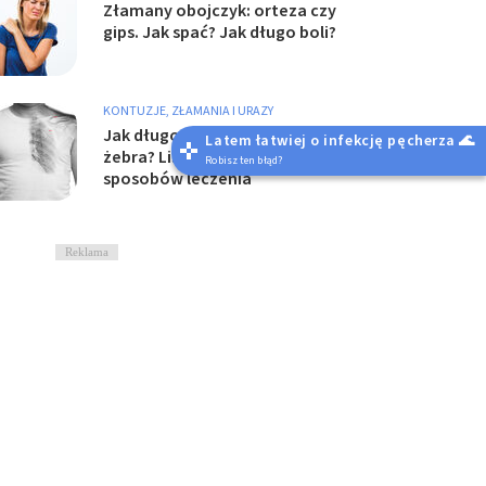
Złamany obojczyk: orteza czy
gips. Jak spać? Jak długo boli?
KONTUZJE, ZŁAMANIA I URAZY
Jak długo bolą stłuczone
Latem łatwiej o infekcję pęcherza 🌊
żebra? Lista objawów i
Robisz ten błąd?
sposobów leczenia
Reklama