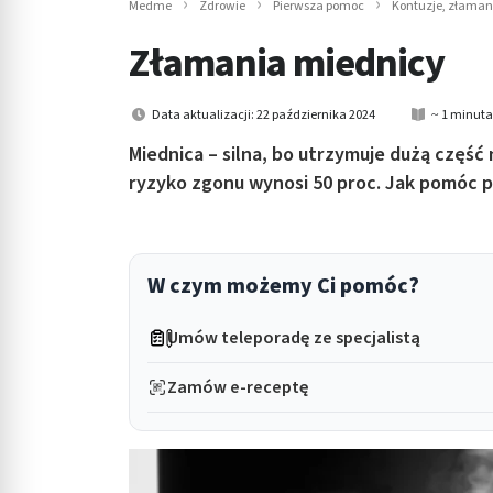
Medme
Zdrowie
Pierwsza pomoc
Kontuzje, złamani
in submenu: Wellness
Złamania miednicy
Data aktualizacji: 22 października 2024
~ 1 minuta
Miednica – silna, bo utrzymuje dużą część
ryzyko zgonu wynosi 50 proc. Jak pomóc
W czym możemy Ci pomóc?
Umów teleporadę ze specjalistą
Zamów e-receptę