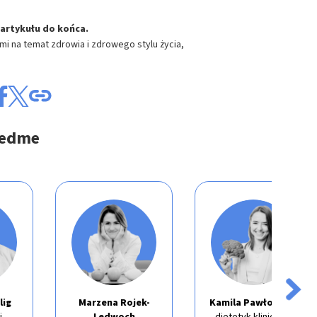
artykułu do końca.
ami na
temat zdrowia i zdrowego stylu życia,
medme
lig
Marzena Rojek-
Kamila Pawłowska
i
Ledwoch
dietetyk kliniczny,