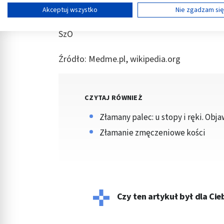
Tworzenie profili w celu spersonalizowanych reklam
leków przeciwbólowych – nawet morfiny. Da
Akceptuj wszystko
Nie zgadzam si
Wykorzystanie profili do wyboru spersonalizowanych reklam
SzO
Tworzenie profili w celu personalizacji treści
Źródło: Medme.pl, wikipedia.org
Wykorzystywanie profili w celu doboru spersonalizowanych tre
Pomiar efektywności reklam
CZYTAJ RÓWNIEŻ
Pomiar efektywności treści
Złamany palec: u stopy i ręki. Obja
Rozumienie odbiorców dzięki statystyce lub kombinacji danych
Złamanie zmęczeniowe kości
Rozwój i ulepszanie usług
Wykorzystywanie ograniczonych danych do wyboru treści
Funkcje specjalne IAB:
Czy ten artykuł był dla Ci
Użycie dokładnych danych geolokalizacyjnych
Identyfikowanie urządzeń na podstawie aktywnie żądanych inf