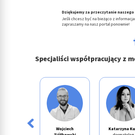
Cele przetwarzania inne niż IAB:
Dziękujemy za przeczytanie naszego 
Niezbędne
Jeśli chcesz być na bieżąco z informacj
zapraszamy na nasz portal ponownie!
Wydajność (Performance)
Reklama / śledzenie
Specjaliści współpracujący z 
ta Woźniak
Wojciech
Katarzyna Ku
prawnik
Ziółkowski
dermatolog 