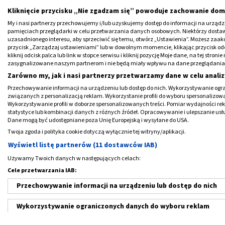
- złamanie poprzeczne.
Kliknięcie przycisku „Nie zgadzam się” powoduje zachowanie dom
My i nasi partnerzy przechowujemy i/lub uzyskujemy dostęp do informacji na urządzen
pamięciach przeglądarki w celu przetwarzania danych osobowych. Niektórzy dost
Złamania złożone:
uzasadnionego interesu, aby sprzeciwić się temu, otwórz „Ustawienia”. Możesz zaa
- złamania w kształcie litery T,
przycisk „Zarządzaj ustawieniami” lub w dowolnym momencie, klikając przycisk od
kliknij odcisk palca lub link w stopce serwisu i kliknij pozycję Moje dane, na tej str
- złamania tylnej kolumny z towarzyszącym 
zasygnalizowane naszym partnerom i nie będą miały wpływu na dane przeglądania
- złamania poprzeczne z towarzyszącym złam
Zarówno my, jak i nasi partnerzy przetwarzamy dane w celu analiz
- złamania poprzedniej ściany ze złamanie
Przechowywanie informacji na urządzeniu lub dostęp do nich. Wykorzystywanie ogra
- złamania obu kolumn.
związanych z personalizacją reklam. Wykorzystanie profili do wyboru spersonalizowany
Wykorzystywanie profili w doborze spersonalizowanych treści. Pomiar wydajności re
statystyce lub kombinacji danych z różnych źródeł. Opracowywanie i ulepszanie us
Powikłania w przypadku złamań miednicy mo
Dane mogą być udostępniane poza Unię Europejską i wysyłane do USA.
Twoja zgoda i polityka cookie dotyczą wyłącznie tej witryny/aplikacji.
naczyń znajdujących się na powierzchni mied
Wyświetl listę partnerów (11 dostawców IAB)
dużo krwi. Może to doprowadzić do wstrzą
wystąpić zakrzepy, zatory żylne i zatory t
Używamy Twoich danych w następujących celach:
narządów układu moczowego, płciowego i 
Cele przetwarzania IAB:
Przechowywanie informacji na urządzeniu lub dostęp do nich
Złamania miednicy zawsze traktowane są ja
Wykorzystywanie ograniczonych danych do wyboru reklam
zawsze natychmiastowe wezwanie karetki i
Pacjenta trzeba unieruchomić i transportowa