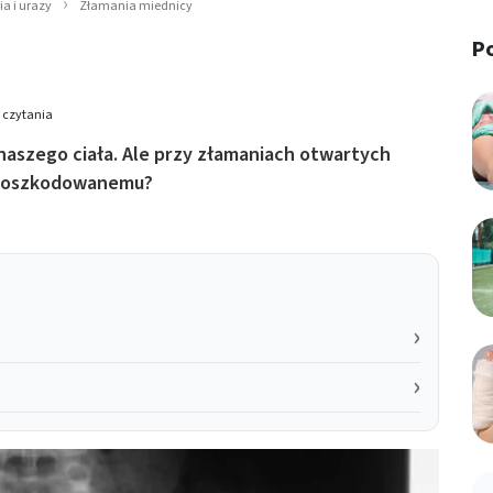
a i urazy
Złamania miednicy
P
 czytania
 naszego ciała. Ale przy złamaniach otwartych
 poszkodowanemu?