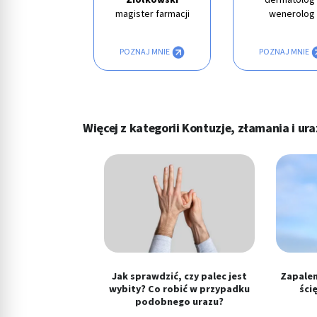
magister farmacji
wenerolog
AJ MNIE
POZNAJ MNIE
POZNAJ MNIE
Więcej z kategorii Kontuzje, złamania i ur
Jak sprawdzić, czy palec jest
Zapalen
wybity? Co robić w przypadku
ści
podobnego urazu?