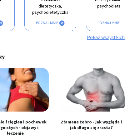
dietetyczka,
psychodietetyk
psychodietetyczka
POZNAJ MNIE
POZNAJ MNIE
Pokaż wszystkich
azy
ie ścięgien i pochewek
Złamane żebro - jak wygląda i
ęgnistych - objawy i
jak długo się zrasta?
leczenie