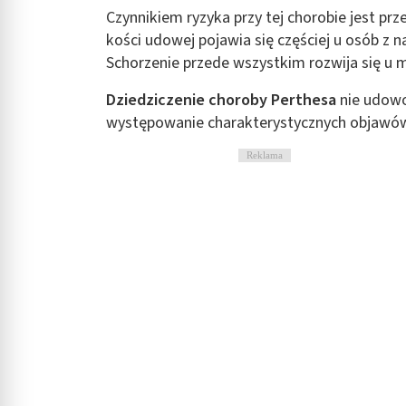
Czynnikiem ryzyka przy tej chorobie jest p
Rozumienie odbiorców dzięki statystyce lub kombinacji danych
kości udowej pojawia się częściej u osób z 
Rozwój i ulepszanie usług
Schorzenie przede wszystkim rozwija się u 
Wykorzystywanie ograniczonych danych do wyboru treści
Dziedziczenie choroby Perthesa
nie udowo
występowanie charakterystycznych objawów
Funkcje specjalne IAB:
Użycie dokładnych danych geolokalizacyjnych
Reklama
Identyfikowanie urządzeń na podstawie aktywnie żądanych inf
Cele przetwarzania inne niż IAB:
Niezbędne
Wydajność (Performance)
Reklama / śledzenie