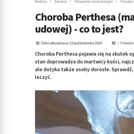
Medme
Zdrowie
Ortopedia i reumatologia
Choroby 
in submenu: Wellness
Choroba Perthesa (ma
udowej) - co to jest?
Data aktualizacji: 22 października 2024
~ 7 minut 
Choroba Perthesa pojawia się na skutek og
stan doprowadza do martwicy kości, najczę
ale dotyka także osoby dorosłe. Sprawdź,
leczyć.