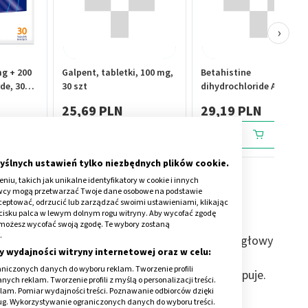
›
mg + 200
Galpent, tabletki, 100 mg,
Betahistine
de, 30
30 szt
dihydrochloride Accord, 
mg, tabletki, 60 szt.
25,69 PLN
29,19 PLN
yślnych ustawień tylko niezbędnych plików cookie.
iu, takich jak unikalne identyfikatory w cookie i innych
awcy mogą przetwarzać Twoje dane osobowe na podstawie
kceptować, odrzucić lub zarządzać swoimi ustawieniami, klikając
cisku palca w lewym dolnym rogu witryny. Aby wycofać zgodę
onie możesz wycofać swoją zgodę. Te wybory zostaną
.
ą Legga-Calvégo-Perthesa to jałowa martwica głowy
y wydajności witryny internetowej oraz w celu:
ów pomiędzy 5 a 8 rokiem życia. W przypadku
niczonych danych do wyboru reklam. Tworzenie profili
zy do wyleczenia i zdecydowanie rzadziej występuje.
ch reklam. Tworzenie profili z myślą o personalizacji treści.
klam. Pomiar wydajności treści. Poznawanie odbiorców dzięki
wu, a jego wczesne wykrycie pozwala uniknąć
ług. Wykorzystywanie ograniczonych danych do wyboru treści.