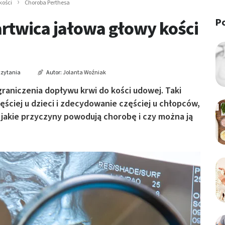
kości
Choroba Perthesa
P
rtwica jałowa głowy kości
czytania
Autor:
Jolanta Woźniak
raniczenia dopływu krwi do kości udowej. Taki
ściej u dzieci i zdecydowanie częściej u chłopców,
 jakie przyczyny powodują chorobę i czy można ją