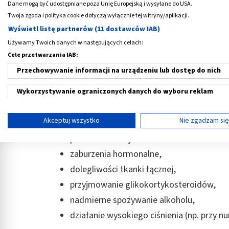
Dane mogą być udostępniane poza Unię Europejską i wysyłane do USA.
trwałych zmian w obrębie
stawu biodrowe
Twoja zgoda i polityka cookie dotyczą wyłącznie tej witryny/aplikacji.
Wyświetl listę partnerów (11 dostawców IAB)
Jałowa martwica głowy kości udowej
powst
w tym przypadku udowej. U dzieci dolegliwo
Używamy Twoich danych w następujących celach:
wzrostem. Do warstwy chrząstki wzrostowej 
Cele przetwarzania IAB:
otrzymuje za mało tlenu i substancji odżyw
Przechowywanie informacji na urządzeniu lub dostęp do nich
martwica.
Wykorzystywanie ograniczonych danych do wyboru reklam
Przyczynami choroby Perthesa
u dorosłych
Tworzenie profili w celu spersonalizowanych reklam
Akceptuj wszystko
Nie zgadzam si
anomalie w budowie naczyń krwionośnych,
Wykorzystanie profili do wyboru spersonalizowanych reklam
pourazowe miejscowe niedokrwienia u na
zaburzenia hormonalne,
Tworzenie profili w celu personalizacji treści
dolegliwości tkanki łącznej,
Wykorzystywanie profili w celu doboru spersonalizowanych tre
przyjmowanie glikokortykosteroidów,
Pomiar efektywności reklam
nadmierne spożywanie alkoholu,
działanie wysokiego ciśnienia (np. przy n
Pomiar efektywności treści