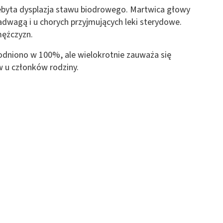
rzebyta dysplazja stawu biodrowego. Martwica głowy
 z różnych źródeł
nadwagą i u chorych przyjmujących leki sterydowe.
mężczyzn.
dniono w 100%, ale wielokrotnie zauważa się
 u członków rodziny.
ormacji