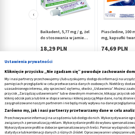
‹
Baikadent, 5,77 mg / g, żel
Piascledine, 100 
do stosowania w jamie
mg, kapsułki twar
ustnej, 15 g
szt.
18,29 PLN
74,69 PLN
Ustawienia prywatności
Kliknięcie przycisku „Nie zgadzam się” powoduje zachowanie dom
My i nasi partnerzy przechowujemy i/lub uzyskujemy dostęp do informacji na urządzen
pamięciach przeglądarki w celu przetwarzania danych osobowych. Niektórzy dost
uzasadnionego interesu, aby sprzeciwić się temu, otwórz „Ustawienia”. Możesz zaa
Co to jest choroba Perthesa?
przycisk „Zarządzaj ustawieniami” lub w dowolnym momencie, klikając przycisk od
kliknij odcisk palca lub link w stopce serwisu i kliknij pozycję Moje dane, na tej str
zasygnalizowane naszym partnerom i nie będą miały wpływu na dane przeglądania
Choroba Perthesa
, nazywana także chorob
Zarówno my, jak i nasi partnerzy przetwarzamy dane w celu analiz
kości udowej. Pojawia się głównie u chłopc
Przechowywanie informacji na urządzeniu lub dostęp do nich. Wykorzystywanie ogra
dziewczynek ten typ martwicy jest trudniejs
związanych z personalizacją reklam. Wykorzystanie profili do wyboru spersonalizowany
Wykorzystywanie profili w doborze spersonalizowanych treści. Pomiar wydajności re
Schorzenie najczęściej dotyczy jednego sta
statystyce lub kombinacji danych z różnych źródeł. Opracowywanie i ulepszanie us