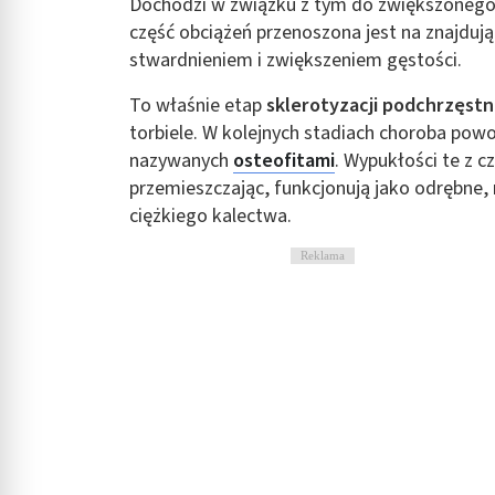
Dochodzi w związku z tym do zwiększonego ś
część obciążeń przenoszona jest na znajduj
stwardnieniem i zwiększeniem gęstości.
To właśnie etap
sklerotyzacji podchrzęstn
torbiele. W kolejnych stadiach choroba pow
nazywanych
osteofitami
. Wypukłości te z c
przemieszczając, funkcjonują jako odrębne, 
ciężkiego kalectwa.
Reklama