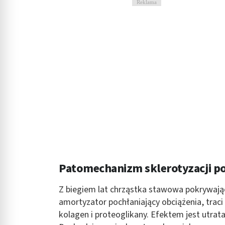
Reklama
Rozumienie odbiorców dzięki statystyce lub kombinacji danych
Rozwój i ulepszanie usług
Wykorzystywanie ograniczonych danych do wyboru treści
Funkcje specjalne IAB:
Użycie dokładnych danych geolokalizacyjnych
Identyfikowanie urządzeń na podstawie aktywnie żądanych inf
Cele przetwarzania inne niż IAB:
Niezbędne
Wydajność (Performance)
Patomechanizm sklerotyzacji p
Reklama / śledzenie
Z biegiem lat chrząstka stawowa pokrywają
amortyzator pochłaniający obciążenia, trac
kolagen i proteoglikany. Efektem jest utrata