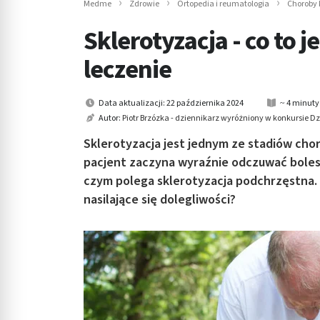
Medme
Zdrowie
Ortopedia i reumatologia
Choroby 
in submenu: Wellness
Sklerotyzacja - co to j
leczenie
Data aktualizacji: 22 października 2024
~ 4 minuty
Autor:
Piotr Brzózka - dziennikarz wyróżniony w konkursie 
Sklerotyzacja jest jednym ze stadiów ch
pacjent zaczyna wyraźnie odczuwać boles
czym polega sklerotyzacja podchrzęstna. J
nasilające się dolegliwości?