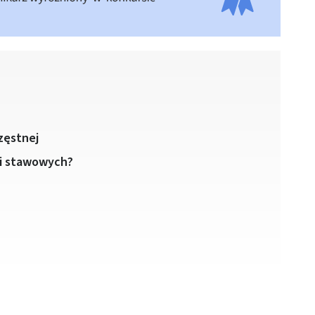
zęstnej
ni stawowych?