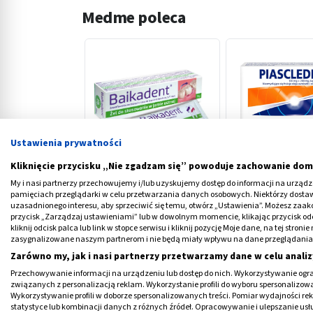
Medme poleca
‹
Ustawienia prywatności
Kliknięcie przycisku „Nie zgadzam się” powoduje zachowanie dom
Baikadent, 5,77 mg / g, żel
Piascledine, 100 
My i nasi partnerzy przechowujemy i/lub uzyskujemy dostęp do informacji na urządzen
do stosowania w jamie
mg, kapsułki twar
pamięciach przeglądarki w celu przetwarzania danych osobowych. Niektórzy dost
ustnej, 15 g
szt.
uzasadnionego interesu, aby sprzeciwić się temu, otwórz „Ustawienia”. Możesz zaa
18,29 PLN
74,69 PLN
przycisk „Zarządzaj ustawieniami” lub w dowolnym momencie, klikając przycisk od
kliknij odcisk palca lub link w stopce serwisu i kliknij pozycję Moje dane, na tej str
zasygnalizowane naszym partnerom i nie będą miały wpływu na dane przeglądania
Zarówno my, jak i nasi partnerzy przetwarzamy dane w celu analiz
Przechowywanie informacji na urządzeniu lub dostęp do nich. Wykorzystywanie ogra
związanych z personalizacją reklam. Wykorzystanie profili do wyboru spersonalizowany
Wykorzystywanie profili w doborze spersonalizowanych treści. Pomiar wydajności re
statystyce lub kombinacji danych z różnych źródeł. Opracowywanie i ulepszanie us