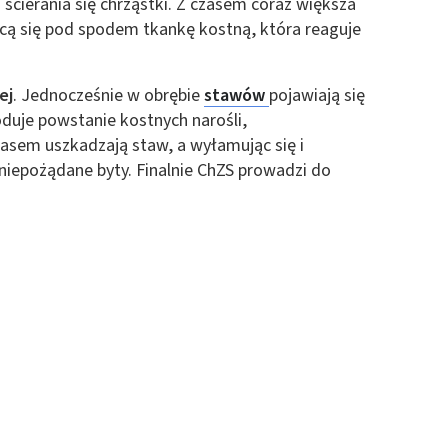
cierania się chrząstki. Z czasem coraz większa
ącą się pod spodem tkankę kostną, która reaguje
ej
. Jednocześnie w obrębie
stawów
pojawiają się
oduje powstanie kostnych narośli,
zasem uszkadzają staw, a wyłamując się i
niepożądane byty. Finalnie ChZS prowadzi do