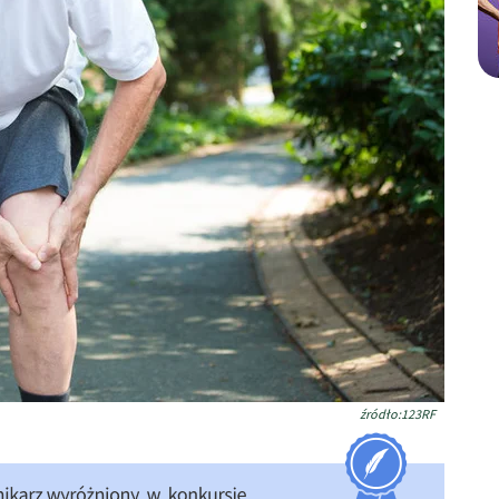
źródło:123RF