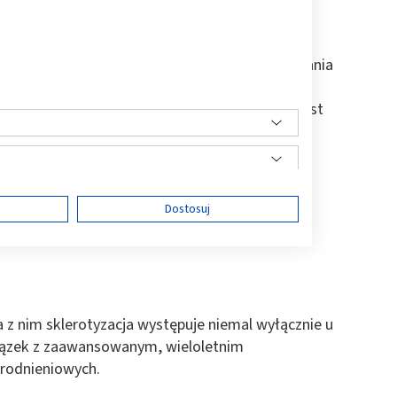
w zachodzących w przebiegu
choroby
o schorzenia rozwijającego się wskutek zachwiania
i naprawy tkanek chrzęstnych i kostnych,
 sprawności ruchowej. Istotą sklerotyzacji jest
ardnienie podchrzęstnej tkanki kostnej.
gólnego obciążenia kości, takich jak:
ę
Dostosuj
ści
a z nim sklerotyzacja występuje niemal wyłącznie u
wiązek z zaawansowanym, wieloletnim
rodnieniowych.