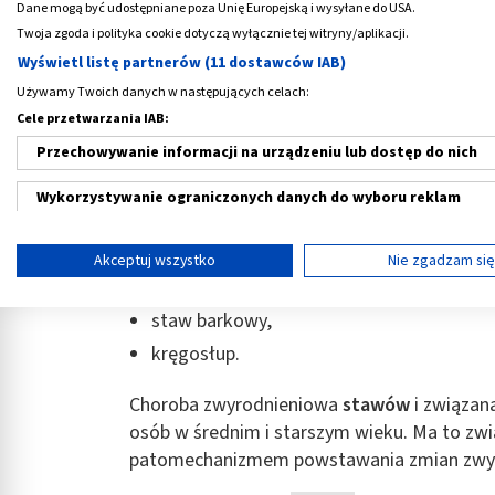
Co to jest sklerotyzacja?
Dane mogą być udostępniane poza Unię Europejską i wysyłane do USA.
Twoja zgoda i polityka cookie dotyczą wyłącznie tej witryny/aplikacji.
Sklerotyzacja
to jeden z licznych procesó
Wyświetl listę partnerów (11 dostawców IAB)
zwyrodnieniowej stawów
(ChZS) - groźneg
Używamy Twoich danych w następujących celach:
równowagi między mechanizmami degradacji 
Cele przetwarzania IAB:
prowadzącego do postępującego upośledzenia
Przechowywanie informacji na urządzeniu lub dostęp do nich
zwiększenie gęstości oraz patologiczne stw
Wykorzystywanie ograniczonych danych do wyboru reklam
Tego typu procesy zachodzą w miejscu szcze
Tworzenie profili w celu spersonalizowanych reklam
strop panewek stawu biodrowego,
Akceptuj wszystko
Nie zgadzam si
stawy kolanowy i skokowy,
Wykorzystanie profili do wyboru spersonalizowanych reklam
staw barkowy,
Tworzenie profili w celu personalizacji treści
kręgosłup.
Wykorzystywanie profili w celu doboru spersonalizowanych tre
Choroba zwyrodnieniowa
stawów
i związan
Pomiar efektywności reklam
osób w średnim i starszym wieku. Ma to z
patomechanizmem powstawania zmian zwy
Pomiar efektywności treści