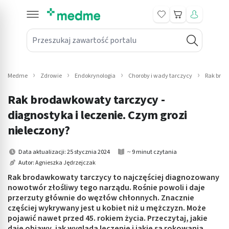
Koszyk
Przeszukaj zawartość portalu
in submenu: Leki na receptę
win submenu: Zdrowie
Medme
Zdrowie
Endokrynologia
Choroby i wady tarczycy
Rak brod
win submenu: Suplementy
Rak brodawkowaty tarczycy -
win submenu: Mama i dziecko
diagnostyka i leczenie. Czym grozi
nieleczony?
win submenu: Kosmetyki
Data aktualizacji: 25 stycznia 2024
~ 9 minut czytania
win submenu: Higiena
Autor:
Agnieszka Jędrzejczak
Rak brodawkowaty tarczycy to najczęściej diagnozowany
win submenu: Sprzęt medyczny
nowotwór złośliwy tego narządu. Rośnie powoli i daje
przerzuty głównie do węzłów chłonnych. Znacznie
win submenu: Intymne
częściej wykrywany jest u kobiet niż u mężczyzn. Może
pojawić nawet przed 45. rokiem życia. Przeczytaj, jakie
win submenu: Wellness
daje objawy, jak wygląda leczenie i jakie są rokowania.