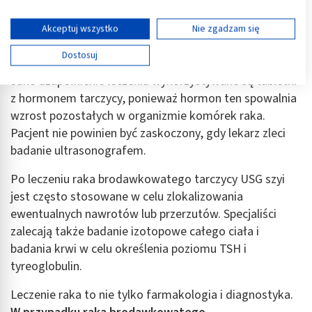
tylko części tarczycy. Niektóre osoby, którym usunięto
Twoja zgoda i polityka cookie dotyczą wyłącznie tej witryny/aplikacji.
na przykład jeden płat, są następnie poddawane
Wyświetl listę partnerów (11 dostawców IAB)
Akceptuj wszystko
Nie zgadzam się
kolejnej operacji, w trakcie której usuwane są
Używamy Twoich danych w następujących celach:
pozostałości narządu.
Dostosuj
Cele przetwarzania IAB:
Jako uzupełnienie leczenia wykorzystywane są tabletki
Przechowywanie informacji na urządzeniu lub
dostęp do nich
z hormonem tarczycy, ponieważ hormon ten spowalnia
wzrost pozostałych w organizmie komórek raka.
Wykorzystywanie ograniczonych danych do
Pacjent nie powinien być zaskoczony, gdy lekarz zleci
wyboru reklam
badanie ultrasonografem.
Tworzenie profili w celu spersonalizowanych
reklam
Po leczeniu raka brodawkowatego tarczycy USG szyi
jest często stosowane w celu zlokalizowania
Wykorzystanie profili do wyboru
ewentualnych nawrotów lub przerzutów. Specjaliści
spersonalizowanych reklam
zalecają także badanie izotopowe całego ciała i
Tworzenie profili w celu personalizacji treści
badania krwi w celu określenia poziomu TSH i
tyreoglobulin.
Wykorzystywanie profili w celu doboru
spersonalizowanych treści
Leczenie raka to nie tylko farmakologia i diagnostyka.