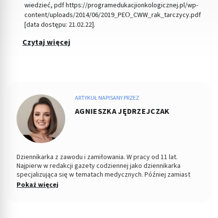
wiedzieć, pdf https://programedukacjionkologicznej.pl/wp-
content/uploads/2014/06/2019_PEO_CWW_rak_tarczycy.pdf
[data dostępu: 21.02.22].
Czytaj więcej
ARTYKUŁ NAPISANY PRZEZ
AGNIESZKA JĘDRZEJCZAK
Dziennikarka z zawodu i zamiłowania. W pracy od 11 lat.
Najpierw w redakcji gazety codziennej jako dziennikarka
specjalizująca się w tematach medycznych. Później zamiast
słowa pisanego - mówione. W redakcji telewizji jako
Pokaż więcej
wydawczyni, dziennikarka i reporterka relacjonująca na żywo z
całego kraju na anteny ogólnopolskie. Fanka żużla, dobrej
herbaty i Zbigniewa Wodeckiego.