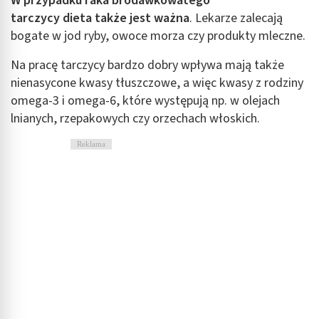
W przypadku raka brodawkowatego
Pomiar efektywności reklam
tarczycy dieta także jest ważna
. Lekarze zalecają
Pomiar efektywności treści
bogate w jod ryby, owoce morza czy produkty mleczne.
Rozumienie odbiorców dzięki statystyce lub
Na pracę tarczycy bardzo dobry wpływa mają także
kombinacji danych z różnych źródeł
nienasycone kwasy tłuszczowe, a więc kwasy z rodziny
omega-3 i omega-6, które występują np. w olejach
Rozwój i ulepszanie usług
lnianych, rzepakowych czy orzechach włoskich.
Wykorzystywanie ograniczonych danych do
wyboru treści
Reklama
Funkcje specjalne IAB:
Użycie dokładnych danych geolokalizacyjnych
Identyfikowanie urządzeń na podstawie
aktywnie żądanych informacji
Cele przetwarzania inne niż IAB:
Niezbędne
Wydajność (Performance)