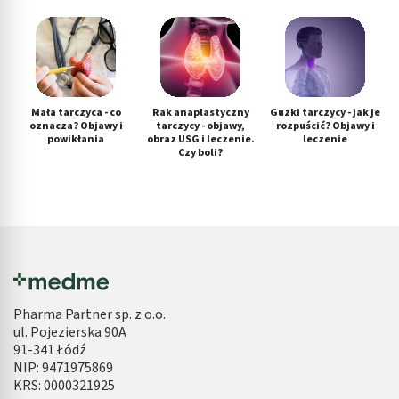
Mała tarczyca - co
Rak anaplastyczny
Guzki tarczycy - jak je
oznacza? Objawy i
tarczycy - objawy,
rozpuścić? Objawy i
powikłania
obraz USG i leczenie.
leczenie
Czy boli?
Pharma Partner sp. z o.o.
ul. Pojezierska 90A
91-341 Łódź
NIP: 9471975869
KRS: 0000321925