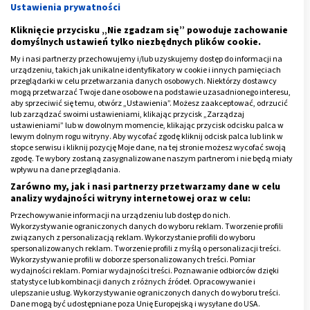
Ustawienia prywatności
Kliknięcie przycisku „Nie zgadzam się” powoduje zachowanie
domyślnych ustawień tylko niezbędnych plików cookie.
My i nasi partnerzy przechowujemy i/lub uzyskujemy dostęp do informacji na
urządzeniu, takich jak unikalne identyfikatory w cookie i innych pamięciach
Leczenie raka brodawkowatego
przeglądarki w celu przetwarzania danych osobowych. Niektórzy dostawcy
tarczycy
mogą przetwarzać Twoje dane osobowe na podstawie uzasadnionego interesu,
aby sprzeciwić się temu, otwórz „Ustawienia”. Możesz zaakceptować, odrzucić
lub zarządzać swoimi ustawieniami, klikając przycisk „Zarządzaj
Sposób leczenia nowotworu ma duży wpływa na
ustawieniami” lub w dowolnym momencie, klikając przycisk odcisku palca w
lewym dolnym rogu witryny. Aby wycofać zgodę kliknij odcisk palca lub link w
rokowania
. Gdy lekarz ma podejrzenie raka
stopce serwisu i kliknij pozycję Moje dane, na tej stronie możesz wycofać swoją
brodawkowatego tarczycy u pacjenta, natychmiast
zgodę. Te wybory zostaną zasygnalizowane naszym partnerom i nie będą miały
wpływu na dane przeglądania.
powinien zlecić badania, które go potwierdzą lub
Zarówno my, jak i nasi partnerzy przetwarzamy dane w celu
wykluczą, by jak najszybciej rozpocząć terapię.
analizy wydajności witryny internetowej oraz w celu:
Przechowywanie informacji na urządzeniu lub dostęp do nich.
Podstawową metodą jest leczenie operacyjne, ale
Wykorzystywanie ograniczonych danych do wyboru reklam. Tworzenie profili
związanych z personalizacją reklam. Wykorzystanie profili do wyboru
stosuje się także terapię radioaktywnym jodem. Z
spersonalizowanych reklam. Tworzenie profili z myślą o personalizacji treści.
kolei radioterapia i chemioterapia są stosowane
Wykorzystywanie profili w doborze spersonalizowanych treści. Pomiar
wydajności reklam. Pomiar wydajności treści. Poznawanie odbiorców dzięki
znacznie rzadziej
. Warto zaznaczyć, że nawet w
statystyce lub kombinacji danych z różnych źródeł. Opracowywanie i
przypadku niewielkich zmian możliwe jest usunięcie
ulepszanie usług. Wykorzystywanie ograniczonych danych do wyboru treści.
Dane mogą być udostępniane poza Unię Europejską i wysyłane do USA.