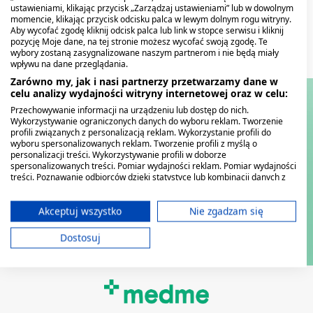
ustawieniami, klikając przycisk „Zarządzaj ustawieniami” lub w dowolnym
momencie, klikając przycisk odcisku palca w lewym dolnym rogu witryny.
Aby wycofać zgodę kliknij odcisk palca lub link w stopce serwisu i kliknij
pozycję Moje dane, na tej stronie możesz wycofać swoją zgodę. Te
wybory zostaną zasygnalizowane naszym partnerom i nie będą miały
wpływu na dane przeglądania.
Zarówno my, jak i nasi partnerzy przetwarzamy dane w
celu analizy wydajności witryny internetowej oraz w celu:
Przechowywanie informacji na urządzeniu lub dostęp do nich.
Wykorzystywanie ograniczonych danych do wyboru reklam. Tworzenie
profili związanych z personalizacją reklam. Wykorzystanie profili do
wyboru spersonalizowanych reklam. Tworzenie profili z myślą o
personalizacji treści. Wykorzystywanie profili w doborze
spersonalizowanych treści. Pomiar wydajności reklam. Pomiar wydajności
treści. Poznawanie odbiorców dzięki statystyce lub kombinacji danych z
różnych źródeł. Opracowywanie i ulepszanie usług. Wykorzystywanie
ograniczonych danych do wyboru treści.
Dane mogą być udostępniane poza Unię Europejską i wysyłane do USA.
Akceptuj wszystko
Nie zgadzam się
Twoja zgoda i polityka cookie dotyczą wyłącznie tej witryny/aplikacji.
Dostosuj
Wyświetl listę partnerów (11 dostawców IAB)
Używamy Twoich danych w następujących celach:
Cele przetwarzania IAB:
Przechowywanie informacji na urządzeniu