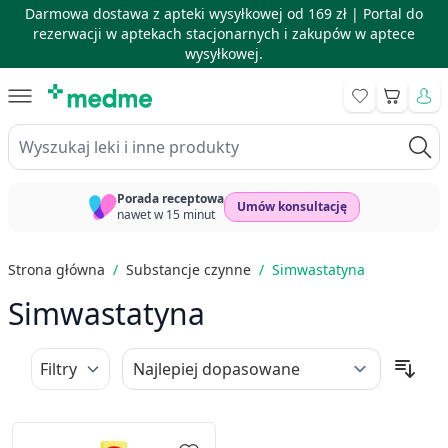
Darmowa dostawa z apteki wysyłkowej od 169 zł |
Portal do
rezerwacji w aptekach stacjonarnych i zakupów w aptece
wysyłkowej.
Skip to Content
Koszyk
Wyszukaj leki i inne produkty
Porada receptowa
Umów konsultację
nawet w 15 minut
Strona główna
/
Substancje czynne
/
Simwastatyna
Simwastatyna
Filtry