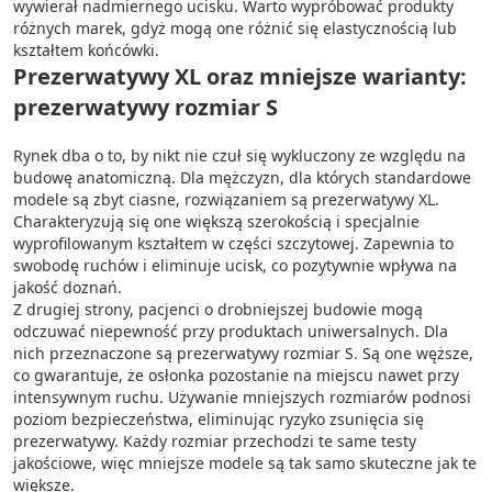
wywierał nadmiernego ucisku. Warto wypróbować produkty
różnych marek, gdyż mogą one różnić się elastycznością lub
kształtem końcówki.
Prezerwatywy XL oraz mniejsze warianty:
prezerwatywy rozmiar S
Rynek dba o to, by nikt nie czuł się wykluczony ze względu na
budowę anatomiczną. Dla mężczyzn, dla których standardowe
modele są zbyt ciasne, rozwiązaniem są prezerwatywy XL.
Charakteryzują się one większą szerokością i specjalnie
wyprofilowanym kształtem w części szczytowej. Zapewnia to
swobodę ruchów i eliminuje ucisk, co pozytywnie wpływa na
jakość doznań.
Z drugiej strony, pacjenci o drobniejszej budowie mogą
odczuwać niepewność przy produktach uniwersalnych. Dla
nich przeznaczone są prezerwatywy rozmiar S. Są one węższe,
co gwarantuje, że osłonka pozostanie na miejscu nawet przy
intensywnym ruchu. Używanie mniejszych rozmiarów podnosi
poziom bezpieczeństwa, eliminując ryzyko zsunięcia się
prezerwatywy. Każdy rozmiar przechodzi te same testy
jakościowe, więc mniejsze modele są tak samo skuteczne jak te
większe.