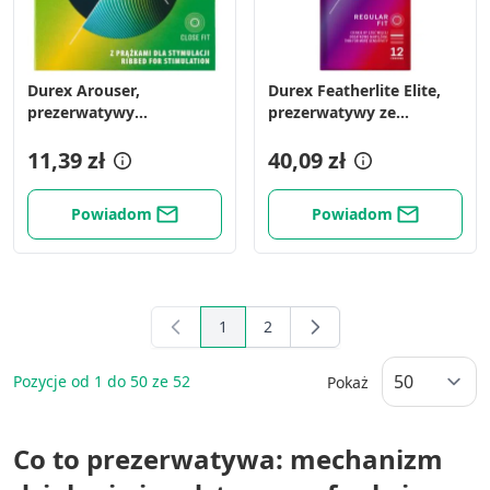
Durex Arouser,
Durex Featherlite Elite,
prezerwatywy
prezerwatywy ze
prążkowane, 3 szt.
środkiem nawilżającym,
11,39 zł
12 szt.
40,09 zł
Powiadom
Powiadom
1
2
You're currently reading page
Page
Pozycje od
1
do
50
ze
52
Pokaż
Co to prezerwatywa: mechanizm