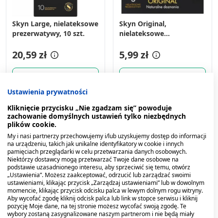
Skyn Large, nielateksowe
Skyn Original,
prezerwatywy, 10 szt.
nielateksowe
prezerwatywy, 3 szt.
20,59 zł
5,99 zł
Powiadom
Powiadom
Ustawienia prywatności
Kliknięcie przycisku „Nie zgadzam się” powoduje
zachowanie domyślnych ustawień tylko niezbędnych
plików cookie.
My i nasi partnerzy przechowujemy i/lub uzyskujemy dostęp do informacji
na urządzeniu, takich jak unikalne identyfikatory w cookie i innych
pamięciach przeglądarki w celu przetwarzania danych osobowych.
Niektórzy dostawcy mogą przetwarzać Twoje dane osobowe na
podstawie uzasadnionego interesu, aby sprzeciwić się temu, otwórz
„Ustawienia”. Możesz zaakceptować, odrzucić lub zarządzać swoimi
ustawieniami, klikając przycisk „Zarządzaj ustawieniami” lub w dowolnym
momencie, klikając przycisk odcisku palca w lewym dolnym rogu witryny.
Aby wycofać zgodę kliknij odcisk palca lub link w stopce serwisu i kliknij
pozycję Moje dane, na tej stronie możesz wycofać swoją zgodę. Te
wybory zostaną zasygnalizowane naszym partnerom i nie będą miały