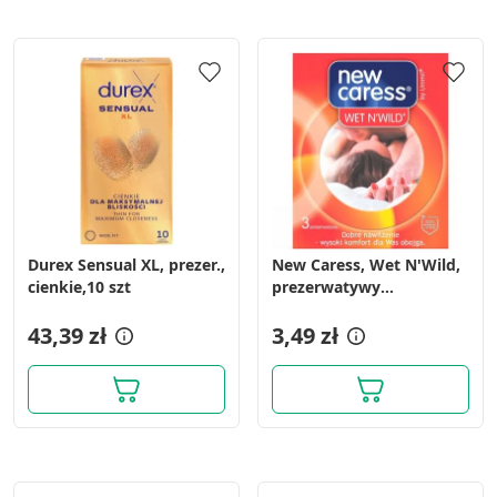
Durex Sensual XL, prezer.,
New Caress, Wet N'Wild,
cienkie,10 szt
prezerwatywy
dodatkowo nawilżane, 3
43,39 zł
sztuki
3,49 zł