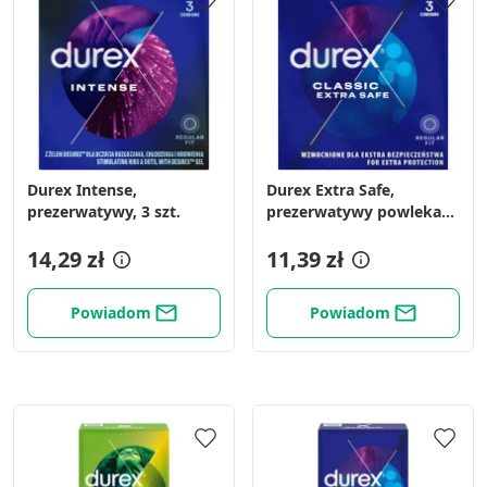
Durex Intense,
Durex Extra Safe,
prezerwatywy, 3 szt.
prezerwatywy powlekane
środkiem nawilżającym,
14,29 zł
3 szt.
11,39 zł
Powiadom
Powiadom