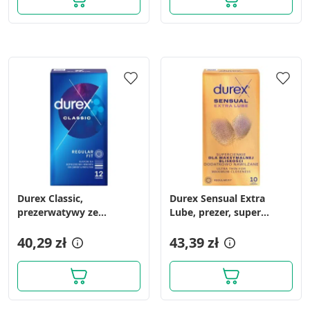
Durex Classic,
Durex Sensual Extra
prezerwatywy ze
Lube, prezer, super
środkiem nawilżającym,
cienkie,nawilż,10szt
12 szt.
40,29 zł
43,39 zł