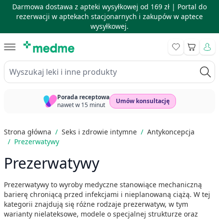
Darmowa dostawa z apteki wysyłkowej od 169 zł |
Portal do
rezerwacji w aptekach stacjonarnych i zakupów w aptece
wysyłkowej.
Skip to Content
Koszyk
Wyszukaj leki i inne produkty
Porada receptowa
Umów konsultację
nawet w 15 minut
Strona główna
/
Seks i zdrowie intymne
/
Antykoncepcja
/
Prezerwatywy
Prezerwatywy
Prezerwatywy to wyroby medyczne stanowiące mechaniczną
barierę chroniącą przed infekcjami i nieplanowaną ciążą. W tej
kategorii znajdują się różne rodzaje prezerwatyw, w tym
warianty nielateksowe, modele o specjalnej strukturze oraz