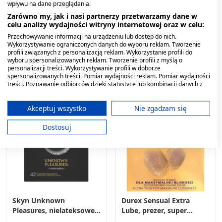
Durex Classic,
Skyn Original,
wpływu na dane przeglądania.
prezerwatywy ze
prezerwatywy
Zarówno my, jak i nasi partnerzy przetwarzamy dane w
środkiem nawilżającym,
nawilżające,
celu analizy wydajności witryny internetowej oraz w celu:
3 szt.
11,49 zł
nielateksowe, 40 szt.
64,79 zł
Przechowywanie informacji na urządzeniu lub dostęp do nich.
Wykorzystywanie ograniczonych danych do wyboru reklam. Tworzenie
profili związanych z personalizacją reklam. Wykorzystanie profili do
Powiadom
Powiadom
wyboru spersonalizowanych reklam. Tworzenie profili z myślą o
personalizacji treści. Wykorzystywanie profili w doborze
spersonalizowanych treści. Pomiar wydajności reklam. Pomiar wydajności
treści. Poznawanie odbiorców dzięki statystyce lub kombinacji danych z
różnych źródeł. Opracowywanie i ulepszanie usług. Wykorzystywanie
ograniczonych danych do wyboru treści.
Dane mogą być udostępniane poza Unię Europejską i wysyłane do USA.
Akceptuj wszystko
Nie zgadzam się
Twoja zgoda i polityka cookie dotyczą wyłącznie tej witryny/aplikacji.
Dostosuj
Wyświetl listę partnerów (11 dostawców IAB)
Używamy Twoich danych w następujących celach:
Cele przetwarzania IAB:
Przechowywanie informacji na urządzeniu
lub dostęp do nich
Skyn Unknown
Durex Sensual Extra
Wykorzystywanie ograniczonych danych do
wyboru reklam
Pleasures, nielateksowe
Lube, prezer, super
prezerwatywy, 42 szt.
cienkie,nawilż, 3szt