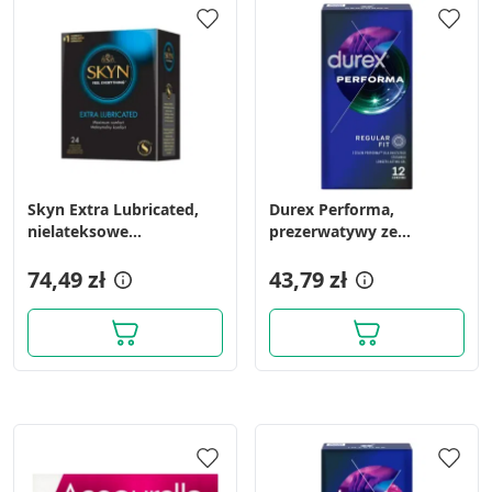
Skyn Extra Lubricated,
Durex Performa,
nielateksowe
prezerwatywy ze
prezerwatywy, 24 szt.
środkiem nawilżającym,
74,49 zł
12 szt.
43,79 zł