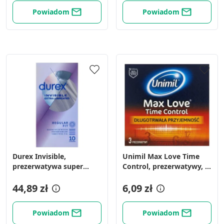
Funkcje specjalne IAB:
Powiadom
Powiadom
Użycie dokładnych danych
geolokalizacyjnych
Identyfikowanie urządzeń na podstawie
aktywnie żądanych informacji
Cele przetwarzania inne niż IAB:
Niezbędne
Wydajność (Performance)
Reklama / śledzenie
Durex Invisible,
Unimil Max Love Time
prezerwatywa super
Control, prezerwatywy, 3
cienka, 10 szt.
szt.
44,89 zł
6,09 zł
Powiadom
Powiadom