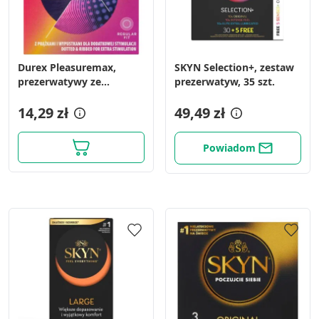
Durex Pleasuremax,
SKYN Selection+, zestaw
prezerwatywy ze
prezerwatyw, 35 szt.
środkiem nawilżającym,
3 szt.
14,29 zł
49,49 zł
Powiadom