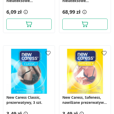
nielateksowe
nielateksowe
prezerwatywy z
prezerwatywy z
wypustkami, 3 szt.
6,09 zł
wypustkami, 36 szt.
68,99 zł
New Caress Classic,
New Caress, Safeness,
prezerwatywy, 3 szt.
nawilżane prezerwatywy,
3 szt.
3,49 zł
3,49 zł