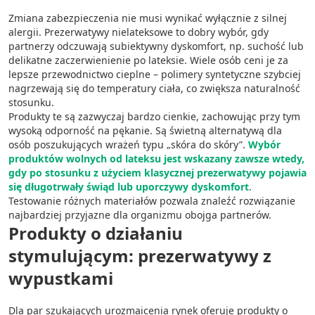
Zmiana zabezpieczenia nie musi wynikać wyłącznie z silnej
alergii. Prezerwatywy nielateksowe to dobry wybór, gdy
partnerzy odczuwają subiektywny dyskomfort, np. suchość lub
delikatne zaczerwienienie po lateksie. Wiele osób ceni je za
lepsze przewodnictwo cieplne – polimery syntetyczne szybciej
nagrzewają się do temperatury ciała, co zwiększa naturalność
stosunku.
Produkty te są zazwyczaj bardzo cienkie, zachowując przy tym
wysoką odporność na pękanie. Są świetną alternatywą dla
osób poszukujących wrażeń typu „skóra do skóry”.
Wybór
produktów wolnych od lateksu jest wskazany zawsze wtedy,
gdy po stosunku z użyciem klasycznej prezerwatywy pojawia
się długotrwały świąd lub uporczywy dyskomfort
.
Testowanie różnych materiałów pozwala znaleźć rozwiązanie
najbardziej przyjazne dla organizmu obojga partnerów.
Produkty o działaniu
stymulującym: prezerwatywy z
wypustkami
Dla par szukających urozmaicenia rynek oferuje produkty o