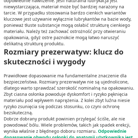
odpowiednie nawilżenie. Jeśli naturalna lubrykacja jest
niewystarczająca, materiał może być bardziej narażony na
tarcie. W przypadku stosowania bardzo cienkich wariantów
kluczowe jest używanie wyłącznie lubrykantów na bazie wody,
ponieważ tłuste substancje mogą osłabić strukturę cienkiego
materiału. Należy też zachować ostrożność przy otwieraniu
opakowania, gdyż ostre paznokcie mogą łatwo naruszyć
delikatną strukturę produktu.
Rozmiary prezerwatyw: klucz do
skuteczności i wygody
Prawidłowe dopasowanie ma fundamentalne znaczenie dla
bezpieczeństwa. Rozmiary prezerwatyw nie są ujednolicone,
dlatego warto sprawdzać szerokość nominalną na opakowaniu.
Zbyt ciasna osłonka powoduje dyskomfort i ryzyko pęknięcia
materiału pod wpływem naprężenia. Z kolei zbyt luźna niesie
ryzyko zsunięcia się podczas stosunku, co czyni ochronę
bezskuteczną.
Dobrze dobrany produkt powinien przylegać ściśle, ale nie
powodować bólu. Wiele problemów, takich jak spadek erekcji,
wynika właśnie z błędnego doboru rozmiaru.
Odpowiednie
dopasowanie obwodu osłonki do anatomii użytkownika jest