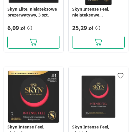
Skyn Elite, nielateksowe
Skyn Intense Feel,
prezerwatywy, 3 szt.
nielateksowe
prezerwatywy z
6,09 zł
wypustkami, 10 szt.
25,29 zł
Skyn Intense Feel,
Skyn Intense Feel,