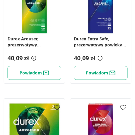
Durex Arouser,
Durex Extra Safe,
prezerwatywy
prezerwatywy powlekane
prążkowane, 12 szt.
środkiem nawilżającym,
40,09 zł
12 szt.
40,09 zł
Powiadom
Powiadom