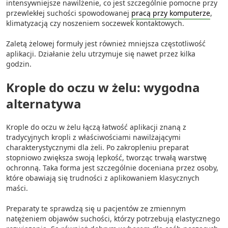
intensywniejsze nawilżenie, co jest szczególnie pomocne przy
kombinacji danych z różnych źródeł
przewlekłej suchości spowodowanej
pracą przy komputerze
,
klimatyzacją czy noszeniem soczewek kontaktowych.
Rozwój i ulepszanie usług
Zaletą żelowej formuły jest również mniejsza częstotliwość
Wykorzystywanie ograniczonych danych do
aplikacji. Działanie żelu utrzymuje się nawet przez kilka
wyboru treści
godzin.
Funkcje specjalne IAB:
Krople do oczu w żelu: wygodna
Użycie dokładnych danych
geolokalizacyjnych
alternatywa
Identyfikowanie urządzeń na podstawie
Krople do oczu w żelu łączą łatwość aplikacji znaną z
aktywnie żądanych informacji
tradycyjnych kropli z właściwościami nawilżającymi
Cele przetwarzania inne niż IAB:
charakterystycznymi dla żeli. Po zakropleniu preparat
stopniowo zwiększa swoją lepkość, tworząc trwałą warstwę
Niezbędne
ochronną. Taka forma jest szczególnie doceniana przez osoby,
które obawiają się trudności z aplikowaniem klasycznych
Wydajność (Performance)
maści.
Reklama / śledzenie
Preparaty te sprawdzą się u pacjentów ze zmiennym
natężeniem objawów suchości, którzy potrzebują elastycznego