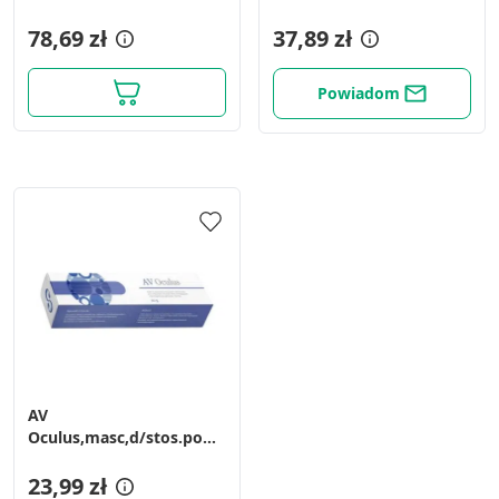
okolice oczu, 40 ml
78,69 zł
37,89 zł
Powiadom
AV
Oculus,masc,d/stos.powieki,okol.oczu,D-
Panth.Wit.A+E,10g
23,99 zł