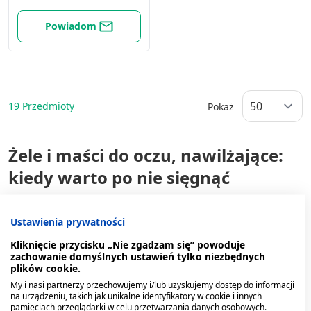
Powiadom
19
Przedmioty
Pokaż
Żele i maści do oczu, nawilżające:
kiedy warto po nie sięgnąć
Oczy to niezwykle wrażliwy narząd, który wymaga
Ustawienia prywatności
odpowiedniej pielęgnacji i szybkiej reakcji w przypadku
dolegliwości. Preparaty do oczu dostępne są w różnych
Kliknięcie przycisku „Nie zgadzam się” powoduje
postaciach, a dwie najpopularniejsze to żele i maści. Różnią się
zachowanie domyślnych ustawień tylko niezbędnych
one przede wszystkim konsystencją i czasem działania. Maści
plików cookie.
mają gęstszą strukturę i tworzą na powierzchni oka ochronną
My i nasi partnerzy przechowujemy i/lub uzyskujemy dostęp do informacji
warstwę, która utrzymuje się dłużej. Żele charakteryzują się
na urządzeniu, takich jak unikalne identyfikatory w cookie i innych
lżejszą formułą i są lepiej tolerowane przez osoby, które nie
pamięciach przeglądarki w celu przetwarzania danych osobowych.