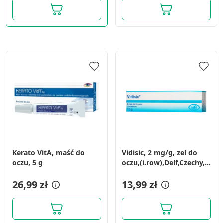
Kerato VitA, maść do
Vidisic, 2 mg/g, zel do
oczu, 5 g
oczu,(i.row),Delf,Czechy,
10 g
26,99 zł
13,99 zł