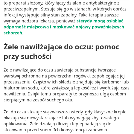
to preparat złożony, który łączy działanie antybakteryjne z
przeciwzapalnym. Stosuje się go w stanach, w których oprócz
Przechowywanie informacji na urządzeniu
lub dostęp do nich
infekcji występuje silny stan zapalny. Taka terapia zawsze
wymaga nadzoru lekarza, ponieważ
sterydy mogą osłabiać
Wykorzystywanie ograniczonych danych do
odporność miejscową i maskować objawy poważniejszych
wyboru reklam
schorzeń.
Tworzenie profili w celu
Żele nawilżające do oczu: pomoc
spersonalizowanych reklam
przy suchości
Wykorzystanie profili do wyboru
spersonalizowanych reklam
Żele nawilżające do oczu zawierają substancje tworzące
warstwę ochronną na powierzchni rogówki, zapobiegając jej
Tworzenie profili w celu personalizacji treści
przesuszeniu. Często w ich składzie znajduje się karbomer lub
hialuronian sodu, które zwiększają lepkość łez i wydłużają czas
Wykorzystywanie profili w celu doboru
nawilżenia. Dzięki temu preparaty te przynoszą ulgę osobom
spersonalizowanych treści
cierpiącym na zespół suchego oka.
Pomiar efektywności reklam
Żel do oczu stosuje się zwłaszcza wtedy, gdy klasyczne krople
okazują się niewystarczające lub wymagają zbyt częstego
Pomiar efektywności treści
aplikowania. Żele działają dłużej i lepiej nadają się do
stosowania przed snem. Ich konsystencja zapewnia
Rozumienie odbiorców dzięki statystyce lub