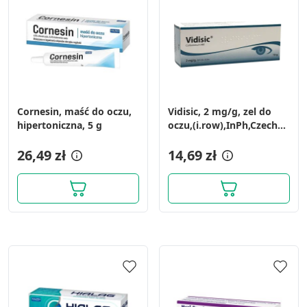
Cornesin, maść do oczu,
Vidisic, 2 mg/g, zel do
hipertoniczna, 5 g
oczu,(i.row),InPh,Czechy,
10 g
26,49 zł
14,69 zł