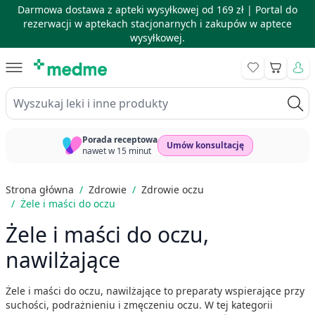
Darmowa dostawa z apteki wysyłkowej od 169 zł |
Portal do
rezerwacji w aptekach stacjonarnych i zakupów w aptece
wysyłkowej.
Skip to Content
Koszyk
Wyszukaj leki i inne produkty
Porada receptowa
Umów konsultację
nawet w 15 minut
Strona główna
/
Zdrowie
/
Zdrowie oczu
/
Żele i maści do oczu
Żele i maści do oczu,
nawilżające
Żele i maści do oczu, nawilżające to preparaty wspierające przy
suchości, podrażnieniu i zmęczeniu oczu. W tej kategorii