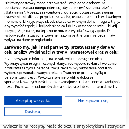
Niektórzy dostawcy mogą przetwarzać Twoje dane osobowe na
lubią uczucia „ciężkości" na powiekach.
podstawie uzasadnionego interesu, aby sprzeciwić się temu, otwórz
„Ustawienia”. Możesz zaakceptować, odrzucić lub zarządzać swoimi
Produkty nawilżające stosuje się przy objawach suchości
ustawieniami, klikając przycisk „Zarządzaj ustawieniami” lub w dowolnym
oka, pieczenia czy zmęczenia wzroku
, natomiast preparaty
momencie, klikając przycisk odcisku palca w lewym dolnym rogu witryny.
Aby wycofać zgodę kliknij odcisk palca lub link w stopce serwisu i kliknij
lecznicze zawierają substancje aktywne i są przeznaczone do
pozycję Moje dane, na tej stronie możesz wycofać swoją zgodę. Te
terapii konkretnych schorzeń, takich jak infekcje bakteryjne czy
wybory zostaną zasygnalizowane naszym partnerom i nie będą miały
stany zapalne.
wpływu na dane przeglądania.
Zarówno my, jak i nasi partnerzy przetwarzamy dane w
Maści do oczu z antybiotykiem: na
celu analizy wydajności witryny internetowej oraz w celu:
receptę i bez recepty
Przechowywanie informacji na urządzeniu lub dostęp do nich.
Wykorzystywanie ograniczonych danych do wyboru reklam. Tworzenie
profili związanych z personalizacją reklam. Wykorzystanie profili do
wyboru spersonalizowanych reklam. Tworzenie profili z myślą o
Maść do oczu z antybiotykiem stosuje się w przypadku
personalizacji treści. Wykorzystywanie profili w doborze
bakteryjnych infekcji oka, takich jak zapalenie spojówek,
spersonalizowanych treści. Pomiar wydajności reklam. Pomiar wydajności
zapalenie brzegów powiek czy
jęczmień
. Antybiotyk działa
treści. Poznawanie odbiorców dzięki statystyce lub kombinacji danych z
różnych źródeł. Opracowywanie i ulepszanie usług. Wykorzystywanie
miejscowo, eliminując patogeny odpowiedzialne za zakażenie.
ograniczonych danych do wyboru treści.
Objawy wymagające zastosowania takiego preparatu to często
Dane mogą być udostępniane poza Unię Europejską i wysyłane do USA.
Akceptuj wszystko
Nie zgadzam się
ropna wydzielina, zaczerwienienie, obrzęk i sklejone powieki
Twoja zgoda i polityka cookie dotyczą wyłącznie tej witryny/aplikacji.
po przebudzeniu.
Dostosuj
Wyświetl listę partnerów (11 dostawców IAB)
Na polskim rynku maści do oczu z antybiotykiem wydawane są
Używamy Twoich danych w następujących celach:
wyłącznie na receptę. Maść do oczu z antybiotykiem i sterydem
Cele przetwarzania IAB: