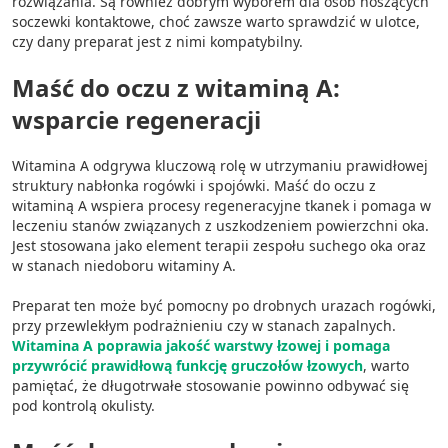
rozwiązania. Są również dobrym wyborem dla osób noszących
soczewki kontaktowe, choć zawsze warto sprawdzić w ulotce,
czy dany preparat jest z nimi kompatybilny.
Maść do oczu z witaminą A:
wsparcie regeneracji
Witamina A odgrywa kluczową rolę w utrzymaniu prawidłowej
struktury nabłonka rogówki i spojówki. Maść do oczu z
witaminą A wspiera procesy regeneracyjne tkanek i pomaga w
leczeniu stanów związanych z uszkodzeniem powierzchni oka.
Jest stosowana jako element terapii zespołu suchego oka oraz
w stanach niedoboru witaminy A.
Preparat ten może być pomocny po drobnych urazach rogówki,
przy przewlekłym podrażnieniu czy w stanach zapalnych.
Witamina A poprawia jakość warstwy łzowej i pomaga
przywrócić prawidłową funkcję gruczołów łzowych
, warto
pamiętać, że długotrwałe stosowanie powinno odbywać się
pod kontrolą okulisty.