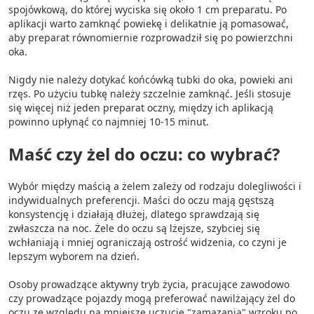
spojówkową, do której wyciska się około 1 cm preparatu. Po
aplikacji warto zamknąć powiekę i delikatnie ją pomasować,
aby preparat równomiernie rozprowadził się po powierzchni
oka.
Nigdy nie należy dotykać końcówką tubki do oka, powieki ani
rzęs. Po użyciu tubkę należy szczelnie zamknąć. Jeśli stosuje
się więcej niż jeden preparat oczny, między ich aplikacją
powinno upłynąć co najmniej 10-15 minut.
Maść czy żel do oczu: co wybrać?
Wybór między maścią a żelem zależy od rodzaju dolegliwości i
indywidualnych preferencji. Maści do oczu mają gęstszą
konsystencję i działają dłużej, dlatego sprawdzają się
zwłaszcza na noc. Żele do oczu są lżejsze, szybciej się
wchłaniają i mniej ograniczają ostrość widzenia, co czyni je
lepszym wyborem na dzień.
Osoby prowadzące aktywny tryb życia, pracujące zawodowo
czy prowadzące pojazdy mogą preferować nawilżający żel do
oczu ze względu na mniejsze uczucie "zamazania" wzroku po