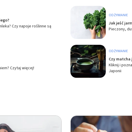
 z różnych źródeł
ODŻYWIANIE
iego?
Jak jeść jar
mleka? Czy napoje roślinne są
Pieczony, du
ODŻYWIANIE
Czy matcha 
ormacji
Kliknij i poz
niem? Czytaj więcej!
Japonii