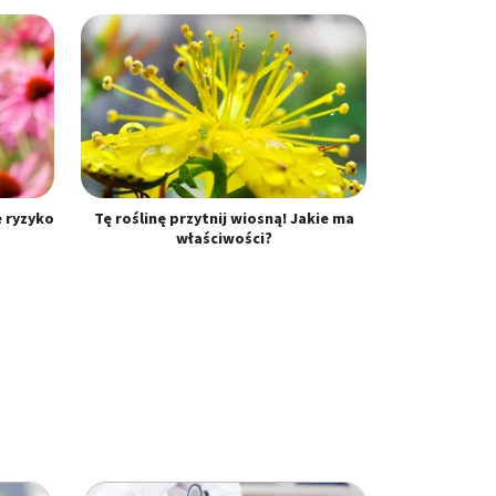
e ryzyko
Tę roślinę przytnij wiosną! Jakie ma
właściwości?