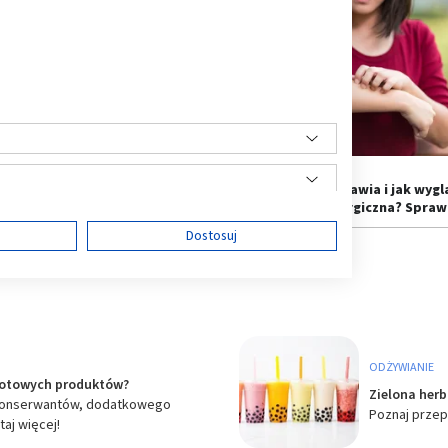
nie oczu, ale i chrypka. Poznaj
Gdzie się pojawia i jak wyg
we i nietypowe objawy alergii
wysypka alergiczna? Spraw
ę
Dostosuj
ści
ODŻYWIANIE
gotowych produktów?
Zielona herb
 konserwantów, dodatkowego
Poznaj przep
aj więcej!