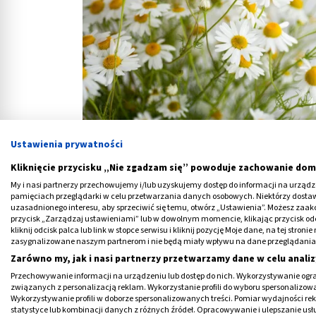
Ustawienia prywatności
Rumianek i jego cenne w
Kliknięcie przycisku „Nie zgadzam się” powoduje zachowanie dom
My i nasi partnerzy przechowujemy i/lub uzyskujemy dostęp do informacji na urządzen
pamięciach przeglądarki w celu przetwarzania danych osobowych. Niektórzy dost
Na co pomaga i czy można go pić codzienni
uzasadnionego interesu, aby sprzeciwić się temu, otwórz „Ustawienia”. Możesz zaa
przycisk „Zarządzaj ustawieniami” lub w dowolnym momencie, klikając przycisk od
kliknij odcisk palca lub link w stopce serwisu i kliknij pozycję Moje dane, na tej str
zasygnalizowane naszym partnerom i nie będą miały wpływu na dane przeglądania
Zarówno my, jak i nasi partnerzy przetwarzamy dane w celu analiz
Alergiczny niezbędnik - w
Przechowywanie informacji na urządzeniu lub dostęp do nich. Wykorzystywanie ogra
związanych z personalizacją reklam. Wykorzystanie profili do wyboru spersonalizowany
Wykorzystywanie profili w doborze spersonalizowanych treści. Pomiar wydajności re
statystyce lub kombinacji danych z różnych źródeł. Opracowywanie i ulepszanie us