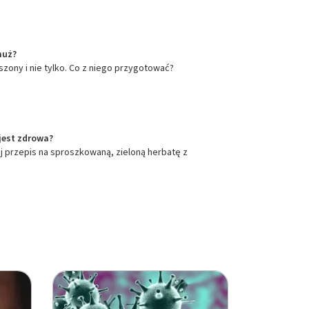
muż?
szony i nie tylko. Co z niego przygotować?
jest zdrowa?
naj przepis na sproszkowaną, zieloną herbatę z