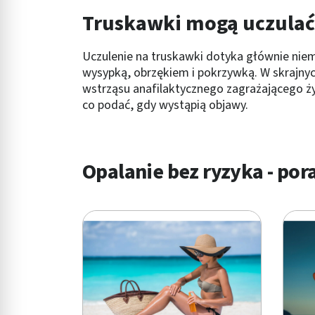
Truskawki mogą uczulać
Uczulenie na truskawki dotyka głównie niemo
wysypką, obrzękiem i pokrzywką. W skrajn
wstrząsu anafilaktycznego zagrażającego życ
co podać, gdy wystąpią objawy.
Opalanie bez ryzyka - por