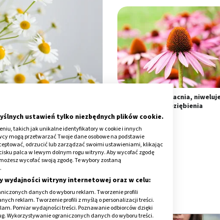
Regeneruje, wzmacnia, niweluj
przeziębienia
łaściwości
yślnych ustawień tylko niezbędnych plików cookie.
iu, takich jak unikalne identyfikatory w cookie i innych
awcy mogą przetwarzać Twoje dane osobowe na podstawie
e?
kceptować, odrzucić lub zarządzać swoimi ustawieniami, klikając
cisku palca w lewym dolnym rogu witryny. Aby wycofać zgodę
onie możesz wycofać swoją zgodę. Te wybory zostaną
.
y wydajności witryny internetowej oraz w celu:
szystko, co musisz wiedzieć
niczonych danych do wyboru reklam. Tworzenie profili
ch reklam. Tworzenie profili z myślą o personalizacji treści.
klam. Pomiar wydajności treści. Poznawanie odbiorców dzięki
ług. Wykorzystywanie ograniczonych danych do wyboru treści.