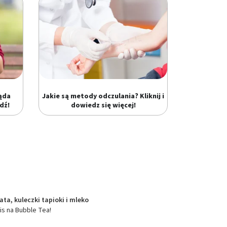
ląda
Jakie są metody odczulania? Kliknij i
dź!
dowiedz się więcej!
ata, kuleczki tapioki i mleko
is na Bubble Tea!