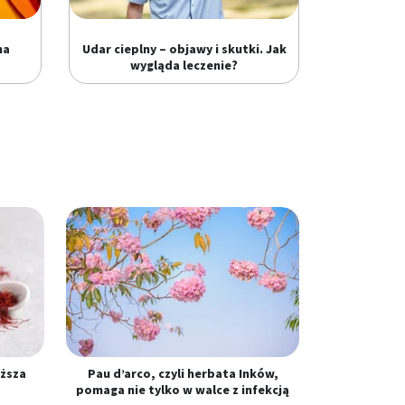
na
Udar cieplny – objawy i skutki. Jak
wygląda leczenie?
oższa
Pau d’arco, czyli herbata Inków,
pomaga nie tylko w walce z infekcją