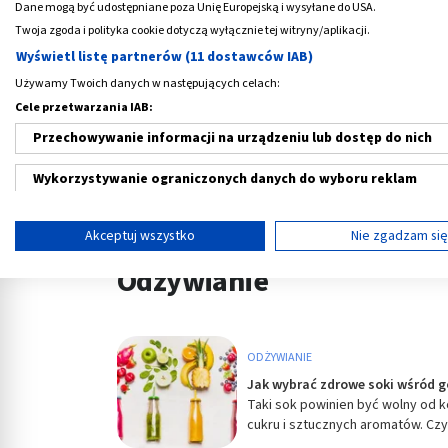
Dane mogą być udostępniane poza Unię Europejską i wysyłane do USA.
Twoja zgoda i polityka cookie dotyczą wyłącznie tej witryny/aplikacji.
Wyświetl listę partnerów (11 dostawców IAB)
Używamy Twoich danych w następujących celach:
Cele przetwarzania IAB:
Przechowywanie informacji na urządzeniu lub dostęp do nich
Wykorzystywanie ograniczonych danych do wyboru reklam
Poznaj skuteczne sposoby walki z
Łzawie
alergią na pyłki
typo
Tworzenie profili w celu spersonalizowanych reklam
Akceptuj wszystko
Nie zgadzam si
Wykorzystanie profili do wyboru spersonalizowanych reklam
Odżywianie
Tworzenie profili w celu personalizacji treści
Wykorzystywanie profili w celu doboru spersonalizowanych tre
ODŻYWIANIE
Pomiar efektywności reklam
Jak wybrać zdrowe soki wśród 
Taki sok powinien być wolny od
cukru i sztucznych aromatów. Czyt
Pomiar efektywności treści