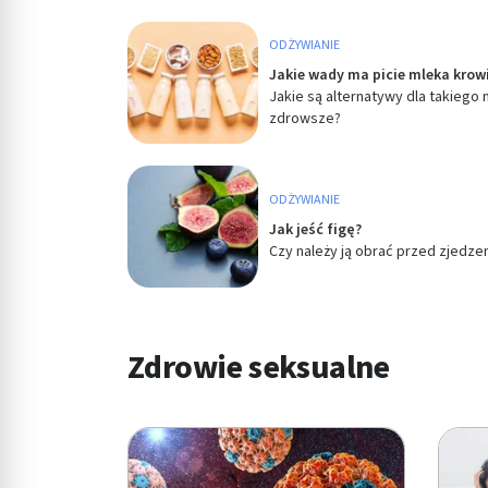
Rozumienie odbiorców dzięki statystyce lub kombinacji danych
ODŻYWIANIE
Rozwój i ulepszanie usług
Jakie wady ma picie mleka krow
Jakie są alternatywy dla takiego 
Wykorzystywanie ograniczonych danych do wyboru treści
zdrowsze?
Funkcje specjalne IAB:
Użycie dokładnych danych geolokalizacyjnych
ODŻYWIANIE
Identyfikowanie urządzeń na podstawie aktywnie żądanych inf
Jak jeść figę?
Czy należy ją obrać przed zjedze
Cele przetwarzania inne niż IAB:
Niezbędne
Wydajność (Performance)
Zdrowie seksualne
Reklama / śledzenie