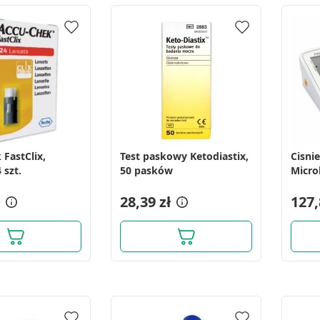
 FastClix,
Test paskowy Ketodiastix,
Cisni
 szt.
50 pasków
Microl
auto
28,39 zł
127,