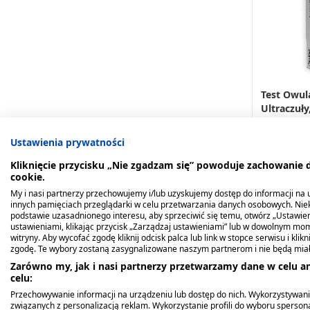
Test Owul
Ultraczuły
9,39 zł
Ustawienia prywatności
Kliknięcie przycisku „Nie zgadzam się” powoduje zachowanie
cookie.
My i nasi partnerzy przechowujemy i/lub uzyskujemy dostęp do informacji na ur
innych pamięciach przeglądarki w celu przetwarzania danych osobowych. Ni
podstawie uzasadnionego interesu, aby sprzeciwić się temu, otwórz „Ustawie
ustawieniami, klikając przycisk „Zarządzaj ustawieniami” lub w dowolnym mom
witryny. Aby wycofać zgodę kliknij odcisk palca lub link w stopce serwisu i kli
zgodę. Te wybory zostaną zasygnalizowane naszym partnerom i nie będą mia
Zarówno my, jak i nasi partnerzy przetwarzamy dane w celu an
celu:
Przechowywanie informacji na urządzeniu lub dostęp do nich. Wykorzystywani
związanych z personalizacją reklam. Wykorzystanie profili do wyboru spersona