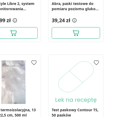
tyle Libre 2, system
Abra, paski testowe do
nitorowania
pomiaru poziomu glukozy
nia glukozy (sensor),
we krwi, 50 szt.
99 zł
39,24 zł
 termoizolacyjna, 13
Test paskowy Contour TS,
22,5 cm, 500 ml
50 pasków