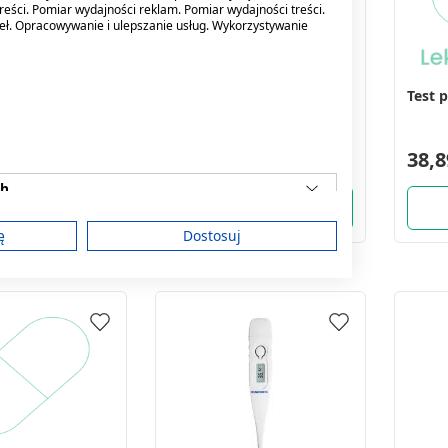
reści. Pomiar wydajności reklam. Pomiar wydajności treści.
deł. Opracowywanie i ulepszanie usług. Wykorzystywanie
on Insupen, igły
Heltiso Torba
Test p
insulinowych
termoizolacyjna,
, 100 szt.
130x70x225 mm, 500 ml,
1szt
2,59 zł
38,8
ch
ę
Dostosuj
am
treści