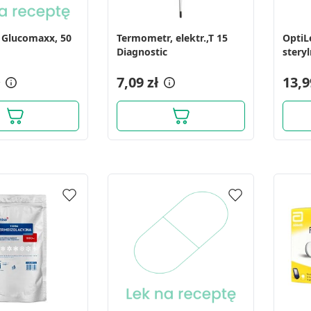
. Glucomaxx, 50
Termometr, elektr.,T 15
OptiL
ych z różnych źródeł
Diagnostic
steryl
7,09 zł
13,9
informacji