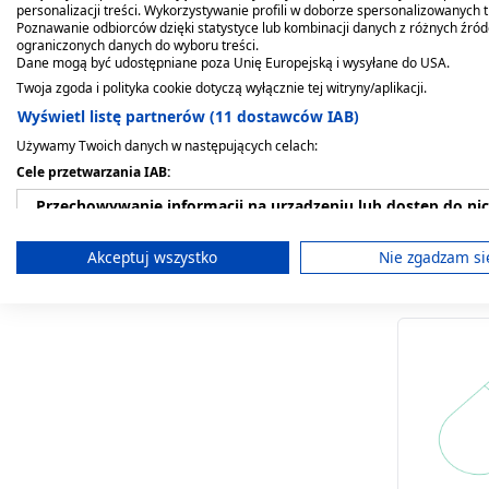
personalizacji treści. Wykorzystywanie profili w doborze spersonalizowanych t
Poznawanie odbiorców dzięki statystyce lub kombinacji danych z różnych źró
ograniczonych danych do wyboru treści.
Dane mogą być udostępniane poza Unię Europejską i wysyłane do USA.
Twoja zgoda i polityka cookie dotyczą wyłącznie tej witryny/aplikacji.
PiC Soluti
Wyświetl listę partnerów (11 dostawców IAB)
do penów 
Używamy Twoich danych w następujących celach:
30G x 8 mm
18,96 zł
Cele przetwarzania IAB:
Przechowywanie informacji na urządzeniu lub dostęp do ni
Wykorzystywanie ograniczonych danych do wyboru reklam
Akceptuj wszystko
Nie zgadzam si
Tworzenie profili w celu spersonalizowanych reklam
Wykorzystanie profili do wyboru spersonalizowanych rekl
Tworzenie profili w celu personalizacji treści
Wykorzystywanie profili w celu doboru spersonalizowanych 
Pomiar efektywności reklam