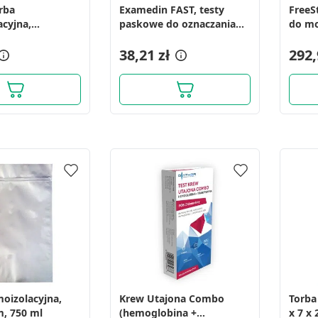
rba
Examedin FAST, testy
FreeS
acyjna,
paskowe do oznaczania
do mo
0 mm, 1000 ml,
stężenia glukozy we krwi,
stęże
50 szt.
38,21 zł
1 szt.
292,
moizolacyjna,
Krew Utajona Combo
Torba
, 750 ml
(hemoglobina +
x 7 x 