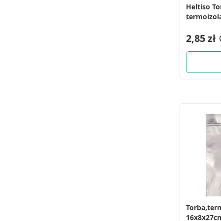
Heltiso To
termoizol
175x90x29
1 szt
2,85 zł
Torba,ter
16x8x27cm