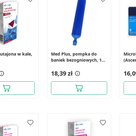
utajona w kale,
Med Plus, pompka do
Microl
baniek bezogniowych, 1
(Asce
szt.
25szt
18,39 zł
16,0