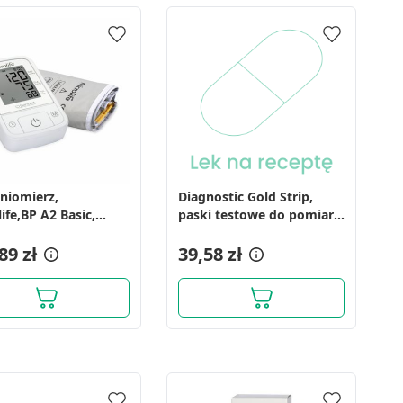
eniomierz,
Diagnostic Gold Strip,
ife,BP A2 Basic,
paski testowe do pomiaru
mat
poziomu glukozy we krwi,
89 zł
50 szt.
39,58 zł