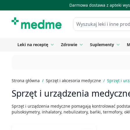
Darmowa dostawa z apteki wysy
Skip to Content
Wyszukaj leki i inne produkty
Leki na receptę
Zdrowie
Suplementy
M
Toggle submenu for Leki na receptę
Toggle submenu for Zdrow
Toggle
Strona główna
/
Sprzęt i akcesoria medyczne
/
Sprzęt i u
Sprzęt i urządzenia medyczn
Sprzęt i urządzenia medyczne pomagają kontrolować podstaw
pulsoksymetry, inhalatory, nebulizatory, bańki, termofory, ok