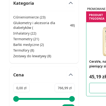
Kategoria
PROMOWANE
PRODUKT
Ciśnieniomierze (
23
)
TYGODNIA
products available
Glukometry i akcesoria dla
48
)
products available
diabetyków (
Inhalatory (
22
)
products available
Termometry (
21
)
products available
Bańki medyczne (
2
)
products available
Termofory (
8
)
products available
Zestawy do lewatywy (
8
)
products available
CeraVe, n
pieniący s
mycia, 23
Cena
45,19 zł
Minimum value
Maximum value
0,00 zł
766,99 zł