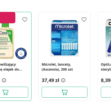
awilżający
Microlet, lancety,
OptiL
ię olejek do
(Ascensia), 200 szt
6 ml
37,49 zł
8,39