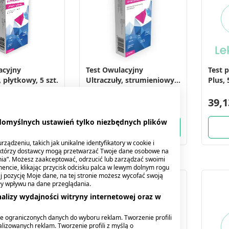
acyjny
Test Owulacyjny
Test 
, płytkowy, 5 szt.
Ultraczuły, strumieniowy,
Plus,
5 szt.
12,19 zł
39,1
 domyślnych ustawień tylko niezbędnych plików
ządzeniu, takich jak unikalne identyfikatory w cookie i
ektórzy dostawcy mogą przetwarzać Twoje dane osobowe na
nia”. Możesz zaakceptować, odrzucić lub zarządzać swoimi
encie, klikając przycisk odcisku palca w lewym dolnym rogu
knij pozycję Moje dane, na tej stronie możesz wycofać swoją
ły wpływu na dane przeglądania.
alizy wydajności witryny internetowej oraz w
e ograniczonych danych do wyboru reklam. Tworzenie profili
lizowanych reklam. Tworzenie profili z myślą o