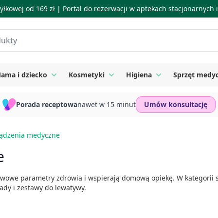
łkowej od 169 zł |
Portal do rezerwacji w aptekach stacjonarnych
ama i dziecko
Kosmetyki
Higiena
Sprzęt medy
ie
 submenu for Suplementy
Toggle submenu for Mama i dziecko
Toggle submenu for Kosmetyki
Toggle submenu for
Porada receptowa
nawet w 15 minut
Umów konsultację
rządzenia medyczne
e
owe parametry zdrowia i wspierają domową opiekę. W kategorii są
łady i zestawy do lewatywy.