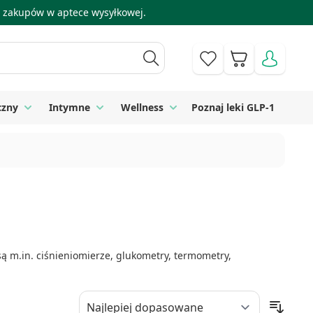
 i zakupów w aptece wysyłkowej.
Koszyk
czny
Intymne
Wellness
Poznaj leki GLP-1
 Higiena
Toggle submenu for Sprzęt medyczny
Toggle submenu for Intymne
Toggle submenu for Wellness
 m.in. ciśnieniomierze, glukometry, termometry,