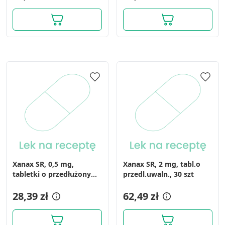
Użycie dokładnych danych
geolokalizacyjnych
Identyfikowanie urządzeń na podstawie
aktywnie żądanych informacji
Cele przetwarzania inne niż IAB:
Niezbędne
Wydajność (Performance)
Reklama / śledzenie
Xanax SR, 0,5 mg,
Xanax SR, 2 mg, tabl.o
tabletki o przedłużonym
przedl.uwaln., 30 szt
działaniu, 30 szt.
28,39 zł
62,49 zł