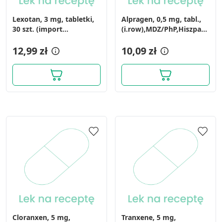
Lexotan, 3 mg, tabletki,
Alpragen, 0,5 mg, tabl.,
30 szt. (import
(i.row),MDZ/PhP,Hiszpania,
równoległy, Delfarma)
30 szt
12,99 zł
10,09 zł
Cloranxen, 5 mg,
Tranxene, 5 mg,