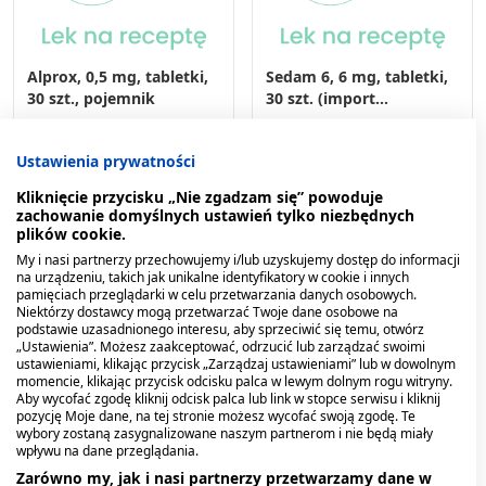
Alprox, 0,5 mg, tabletki,
Sedam 6, 6 mg, tabletki,
30 szt., pojemnik
30 szt. (import
równoległy,
12,49 zł
PharmaPoint)
20,29 zł
Ustawienia prywatności
Kliknięcie przycisku „Nie zgadzam się” powoduje
zachowanie domyślnych ustawień tylko niezbędnych
plików cookie.
My i nasi partnerzy przechowujemy i/lub uzyskujemy dostęp do informacji
na urządzeniu, takich jak unikalne identyfikatory w cookie i innych
pamięciach przeglądarki w celu przetwarzania danych osobowych.
Niektórzy dostawcy mogą przetwarzać Twoje dane osobowe na
podstawie uzasadnionego interesu, aby sprzeciwić się temu, otwórz
„Ustawienia”. Możesz zaakceptować, odrzucić lub zarządzać swoimi
ustawieniami, klikając przycisk „Zarządzaj ustawieniami” lub w dowolnym
momencie, klikając przycisk odcisku palca w lewym dolnym rogu witryny.
Aby wycofać zgodę kliknij odcisk palca lub link w stopce serwisu i kliknij
pozycję Moje dane, na tej stronie możesz wycofać swoją zgodę. Te
wybory zostaną zasygnalizowane naszym partnerom i nie będą miały
wpływu na dane przeglądania.
Zarówno my, jak i nasi partnerzy przetwarzamy dane w