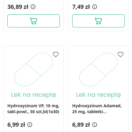
36,89 zł
InPharm)
7,49 zł
Hydroxyzinum VP, 10 mg,
Hydroxyzinum Adamed,
tabl.powl., 30 szt,bl(1x30)
25 mg, tabletki
powlekane, 30 szt.
6,99 zł
6,89 zł