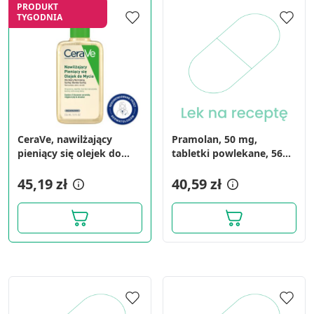
PRODUKT
TYGODNIA
CeraVe, nawilżający
Pramolan, 50 mg,
pieniący się olejek do
tabletki powlekane, 56
mycia, 236 ml
szt
45,19 zł
40,59 zł