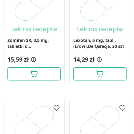
Zomiren SR, 0,5 mg,
Lexotan, 6 mg, tabl.,
tabletki o
(i.row),Delf,Grecja, 30 szt
zmodyfikowanym
uwalnianiu, 30 szt
15,59 zł
14,29 zł