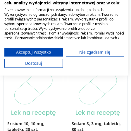
celu analizy wydajności witryny internetowej oraz w celu:
Afobam, 0,25 mg,
Alpragen, 0,25 mg, tabl.,
Przechowywanie informacji na urządzeniu lub dostęp do nich.
tabletki, 30 szt. (import
(i.row),Delf,Hiszp, 30 szt
Wykorzystywanie ograniczonych danych do wyboru reklam. Tworzenie
równoległy,
profili związanych z personalizacją reklam. Wykorzystanie profili do
wyboru spersonalizowanych reklam. Tworzenie profili z myślą o
PharmaPoint)
15,79 zł
8,29 zł
personalizacji treści. Wykorzystywanie profili w doborze
spersonalizowanych treści. Pomiar wydajności reklam. Pomiar wydajności
treści. Poznawanie odbiorców dzięki statystyce lub kombinacji danych z
różnych źródeł. Opracowywanie i ulepszanie usług. Wykorzystywanie
ograniczonych danych do wyboru treści.
Dane mogą być udostępniane poza Unię Europejską i wysyłane do USA.
Akceptuj wszystko
Nie zgadzam się
Twoja zgoda i polityka cookie dotyczą wyłącznie tej witryny/aplikacji.
Dostosuj
Wyświetl listę partnerów (11 dostawców IAB)
Używamy Twoich danych w następujących celach:
Cele przetwarzania IAB:
Przechowywanie informacji na urządzeniu
lub dostęp do nich
Wykorzystywanie ograniczonych danych do
wyboru reklam
Frisium 10, 10 mg,
Sedam 3, 3 mg, tabletki,
Tworzenie profili w celu
spersonalizowanych reklam
tabletki, 20 szt.
30 szt.