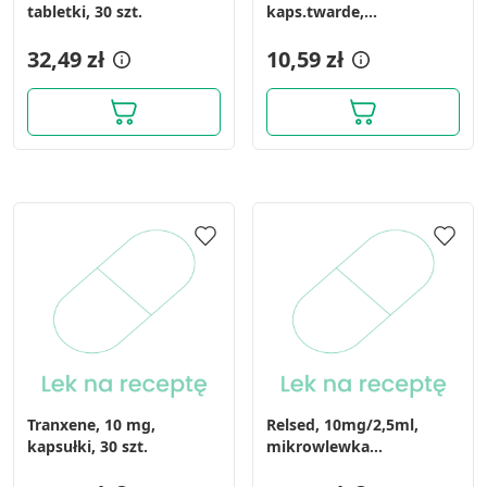
tabletki, 30 szt.
kaps.twarde,
(i.row),MDZ,Portug, 30
32,49 zł
szt
10,59 zł
Tranxene, 10 mg,
Relsed, 10mg/2,5ml,
kapsułki, 30 szt.
mikrowlewka
doodbytnicza, 5 wlewek