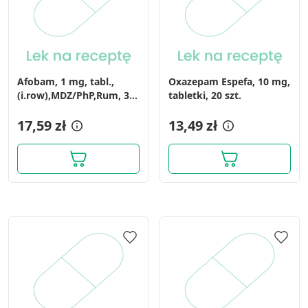
Afobam, 1 mg, tabl.,
Oxazepam Espefa, 10 mg,
(i.row),MDZ/PhP,Rum, 30
tabletki, 20 szt.
szt
17,59 zł
13,49 zł