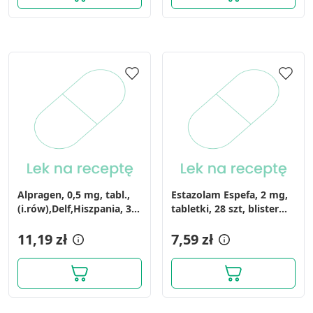
Alpragen, 0,5 mg, tabl.,
Estazolam Espefa, 2 mg,
(i.rów),Delf,Hiszpania, 30
tabletki, 28 szt, blister
szt
(1x28)
11,19 zł
7,59 zł