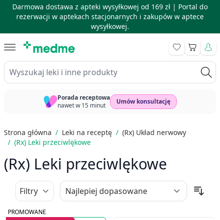
Darmowa dostawa z apteki wysyłkowej od 169 zł |
Portal do
rezerwacji w aptekach stacjonarnych i zakupów w aptece
wysyłkowej.
Skip to Content
Koszyk
Wyszukaj leki i inne produkty
Porada receptowa
Umów konsultację
nawet w 15 minut
Strona główna
/
Leki na receptę
/
(Rx) Układ nerwowy
/
(Rx) Leki przeciwlękowe
(Rx) Leki przeciwlękowe
Filtry
PROMOWANE