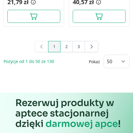
21,79 zł
40,57 zł
1
2
3
You're currently reading page
Page
Page
Pozycje od
1
do
50
ze
130
Pokaż