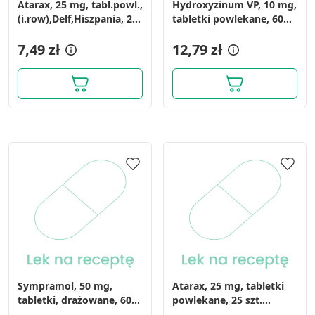
Atarax, 25 mg, tabl.powl.,
Hydroxyzinum VP, 10 mg,
(i.row),Delf,Hiszpania, 25
tabletki powlekane, 60
szt
szt.
7,49 zł
12,79 zł
Sympramol, 50 mg,
Atarax, 25 mg, tabletki
tabletki, drażowane, 60
powlekane, 25 szt.
szt
(import równoległy,