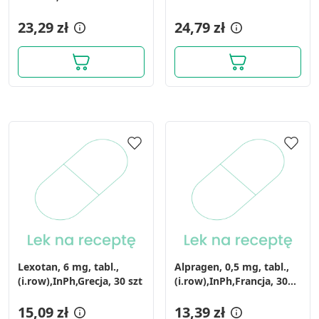
Wykorzystanie profili do wyboru
23,29 zł
24,79 zł
spersonalizowanych reklam
Tworzenie profili w celu personalizacji treści
Wykorzystywanie profili w celu doboru
spersonalizowanych treści
Pomiar efektywności reklam
Pomiar efektywności treści
Rozumienie odbiorców dzięki statystyce lub
kombinacji danych z różnych źródeł
Rozwój i ulepszanie usług
Wykorzystywanie ograniczonych danych do
Lexotan, 6 mg, tabl.,
Alpragen, 0,5 mg, tabl.,
wyboru treści
(i.row),InPh,Grecja, 30 szt
(i.row),InPh,Francja, 30
szt
Funkcje specjalne IAB:
15,09 zł
13,39 zł