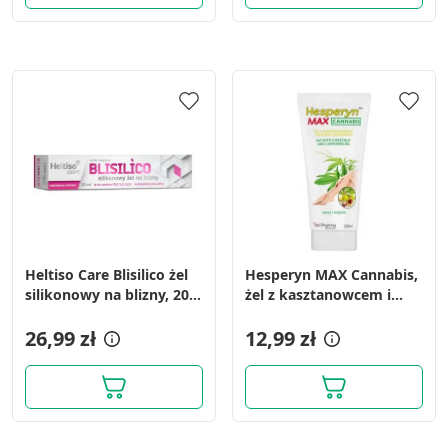
Heltiso Care Blisilico żel
Hesperyn MAX Cannabis,
silikonowy na blizny, 20
żel z kasztanowcem i
ml
olejem konopnym, 200
26,99 zł
ml
12,99 zł