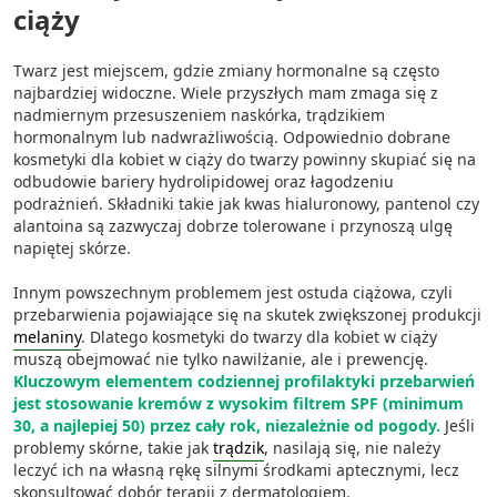
ciąży
Twarz jest miejscem, gdzie zmiany hormonalne są często
najbardziej widoczne. Wiele przyszłych mam zmaga się z
nadmiernym przesuszeniem naskórka, trądzikiem
hormonalnym lub nadwrażliwością. Odpowiednio dobrane
kosmetyki dla kobiet w ciąży do twarzy powinny skupiać się na
odbudowie bariery hydrolipidowej oraz łagodzeniu
podrażnień. Składniki takie jak kwas hialuronowy, pantenol czy
alantoina są zazwyczaj dobrze tolerowane i przynoszą ulgę
napiętej skórze.
Innym powszechnym problemem jest ostuda ciążowa, czyli
przebarwienia pojawiające się na skutek zwiększonej produkcji
melaniny
. Dlatego kosmetyki do twarzy dla kobiet w ciąży
muszą obejmować nie tylko nawilżanie, ale i prewencję.
Kluczowym elementem codziennej profilaktyki przebarwień
jest stosowanie kremów z wysokim filtrem SPF (minimum
30, a najlepiej 50) przez cały rok, niezależnie od pogody.
Jeśli
problemy skórne, takie jak
trądzik
, nasilają się, nie należy
leczyć ich na własną rękę silnymi środkami aptecznymi, lecz
skonsultować dobór terapii z dermatologiem.