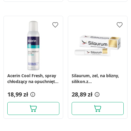
Acerin Cool Fresh, spray
Silaurum, zel, na blizny,
chłodzący na opuchnięte
silikon.z
i zmęczone nogi, 150 ml
nanokoloid.zlota, 15 ml
18,99 zł
28,89 zł