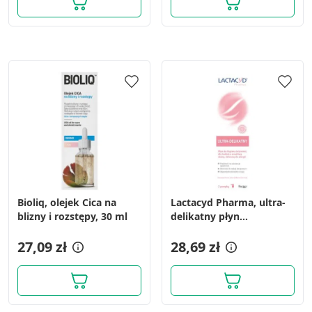
Bioliq, olejek Cica na
Lactacyd Pharma, ultra-
blizny i rozstępy, 30 ml
delikatny płyn
ginekologiczny, 250 ml, z
27,09 zł
pompką
28,69 zł