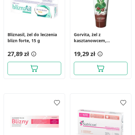
Bliznasil, żel do leczenia
Gorvita, żel z
blizn forte, 15 g
kasztanowcem,
miłorzębem i babką
27,89 zł
lancetowatą, 200 ml
19,29 zł