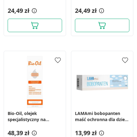
g
24,49 zł
24,49 zł
Bio-Oil, olejek
LAMAmi bobopanten
specjalistyczny na
maść ochronna dla dzieci
rozstępy i blizny, 125 ml
i niemowląt, 50 g
48,39 zł
13,99 zł