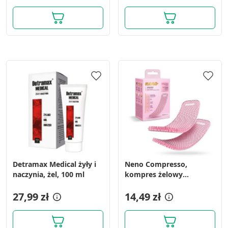
Detramax Medical żyły i
Neno Compresso,
naczynia, żel, 100 ml
kompres żelowy
chłodząco-grzejący, 2 szt.
27,99 zł
14,49 zł