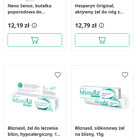
Neno Senso, butelka
Hesperyn Original,
poporodowa do
aktywny żel do nóg z
podmywania, 500 ml
kasztanowcem, aloesem i
12,19 zł
hesperydyną, 240 ml
12,79 zł
Bliznasil, żel do leczenia
Bliznasil, silikonowy żel
blizn, hypoalergiczny, 15
na blizny, 15g