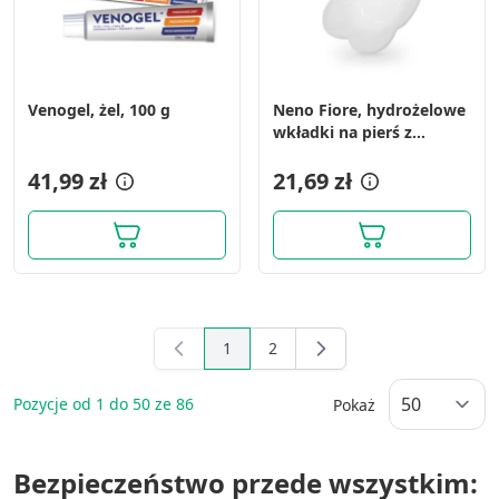
Venogel, żel, 100 g
Neno Fiore, hydrożelowe
wkładki na pierś z
lanoliną, 10 szt.
41,99 zł
21,69 zł
1
2
You're currently reading page
Page
Pozycje od
1
do
50
ze
86
Pokaż
Bezpieczeństwo przede wszystkim: