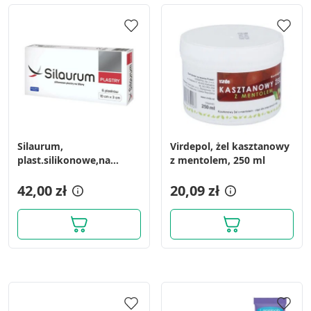
Silaurum,
Virdepol, żel kasztanowy
plast.silikonowe,na
z mentolem, 250 ml
blizny,10cmx3cm, 6 szt
42,00 zł
20,09 zł