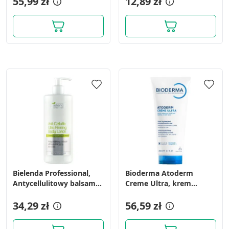
55,99 zł
12,89 zł
Cele przetwarzania inne niż IAB:
Niezbędne
Wydajność (Performance)
Reklama / śledzenie
Bielenda Professional,
Bioderma Atoderm
Antycellulitowy balsam
Creme Ultra, krem
ultraujędrniający do ciała,
ultranawilżający,
500 ml
34,29 zł
wzmacniający, 200ml
56,59 zł