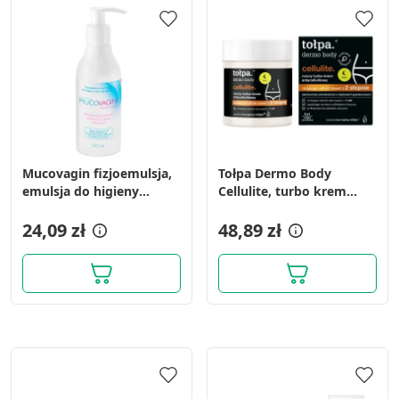
Mucovagin fizjoemulsja,
Tołpa Dermo Body
emulsja do higieny
Cellulite, turbo krem
intymnej, 150 ml
antycellulitowy na noc,
24,09 zł
250 ml
48,89 zł