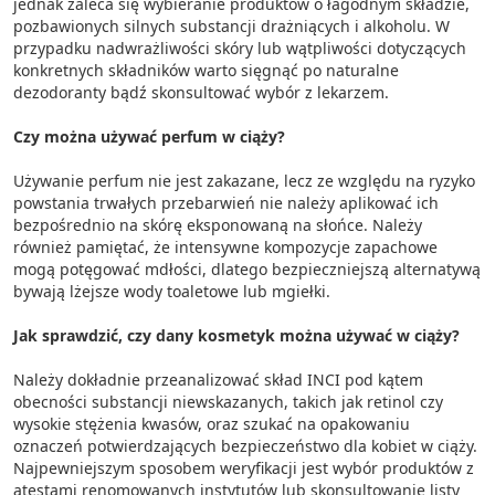
jednak zaleca się wybieranie produktów o łagodnym składzie,
pozbawionych silnych substancji drażniących i alkoholu. W
przypadku nadwrażliwości skóry lub wątpliwości dotyczących
konkretnych składników warto sięgnąć po naturalne
dezodoranty bądź skonsultować wybór z lekarzem.
Czy można używać perfum w ciąży?
Używanie perfum nie jest zakazane, lecz ze względu na ryzyko
powstania trwałych przebarwień nie należy aplikować ich
bezpośrednio na skórę eksponowaną na słońce. Należy
również pamiętać, że intensywne kompozycje zapachowe
mogą potęgować mdłości, dlatego bezpieczniejszą alternatywą
bywają lżejsze wody toaletowe lub mgiełki.
Jak sprawdzić, czy dany kosmetyk można używać w ciąży?
Należy dokładnie przeanalizować skład INCI pod kątem
obecności substancji niewskazanych, takich jak retinol czy
wysokie stężenia kwasów, oraz szukać na opakowaniu
oznaczeń potwierdzających bezpieczeństwo dla kobiet w ciąży.
Najpewniejszym sposobem weryfikacji jest wybór produktów z
atestami renomowanych instytutów lub skonsultowanie listy