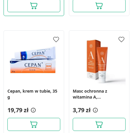
Cepan, krem w tubie, 35
Masc ochronna z
g
witamina A,
(Lab.Gal.Olsztyn), 25 g
19,79 zł
3,79 zł