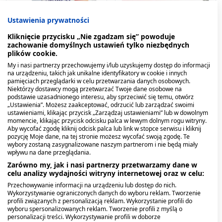
Ustawienia prywatności
Kliknięcie przycisku „Nie zgadzam się” powoduje
Venogel, 50 g, żel
Bevita, krem odżywczy i
zachowanie domyślnych ustawień tylko niezbędnych
ochronny do pielęgnacji
plików cookie.
skóry i błon śluzowych,
My i nasi partnerzy przechowujemy i/lub uzyskujemy dostęp do informacji
25,29 zł
20 g
17,99 zł
na urządzeniu, takich jak unikalne identyfikatory w cookie i innych
pamięciach przeglądarki w celu przetwarzania danych osobowych.
Niektórzy dostawcy mogą przetwarzać Twoje dane osobowe na
podstawie uzasadnionego interesu, aby sprzeciwić się temu, otwórz
„Ustawienia”. Możesz zaakceptować, odrzucić lub zarządzać swoimi
ustawieniami, klikając przycisk „Zarządzaj ustawieniami” lub w dowolnym
momencie, klikając przycisk odcisku palca w lewym dolnym rogu witryny.
Aby wycofać zgodę kliknij odcisk palca lub link w stopce serwisu i kliknij
pozycję Moje dane, na tej stronie możesz wycofać swoją zgodę. Te
wybory zostaną zasygnalizowane naszym partnerom i nie będą miały
wpływu na dane przeglądania.
Zarówno my, jak i nasi partnerzy przetwarzamy dane w
celu analizy wydajności witryny internetowej oraz w celu:
Przechowywanie informacji na urządzeniu lub dostęp do nich.
Wykorzystywanie ograniczonych danych do wyboru reklam. Tworzenie
profili związanych z personalizacją reklam. Wykorzystanie profili do
wyboru spersonalizowanych reklam. Tworzenie profili z myślą o
personalizacji treści. Wykorzystywanie profili w doborze