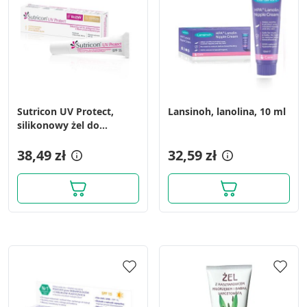
Sutricon UV Protect,
Lansinoh, lanolina, 10 ml
silikonowy żel do
pielęgnacji blizn z filtrem
przeciwsłonecznym, SPF
38,49 zł
32,59 zł
35, 15ml