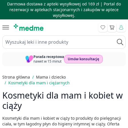
Darmowa dostawa z apteki wysyłkowej od 169 zł |
Portal do
rezerwacji w aptekach stacjonarnych i zakupów w aptece
wysyłkowej.
Skip to Content
Koszyk
Wyszukaj leki i inne produkty
Porada receptowa
Umów konsultację
nawet w 15 minut
Strona główna
/
Mama i dziecko
/
Kosmetyki dla mam i ciężarnych
Kosmetyki dla mam i kobiet w
ciąży
Kosmetyki dla mam i kobiet w ciąży to produkty do pielęgnacji
ciała, w tym łagodny płyn do higieny intymnej w ciąży. Oferta