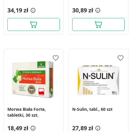
Wykorzystywanie ograniczonych danych do
34,19 zł
30,89 zł
wyboru reklam
Tworzenie profili w celu
spersonalizowanych reklam
Wykorzystanie profili do wyboru
spersonalizowanych reklam
Tworzenie profili w celu personalizacji treści
Wykorzystywanie profili w celu doboru
spersonalizowanych treści
Pomiar efektywności reklam
Pomiar efektywności treści
Morwa Biała Forte,
N-Sulin, tabl., 60 szt
Rozumienie odbiorców dzięki statystyce lub
tabletki, 30 szt.
kombinacji danych z różnych źródeł
18,49 zł
27,89 zł
Rozwój i ulepszanie usług