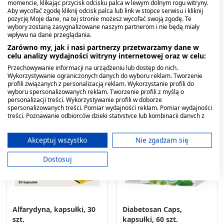
momencie, klikając przycisk odcisku palca w lewym dolnym rogu witryny.
Insulan, tabl., 120 szt
Insulan, tabletki
Aby wycofać zgodę kliknij odcisk palca lub link w stopce serwisu i kliknij
pozycję Moje dane, na tej stronie możesz wycofać swoją zgodę. Te
powlekane, 60 szt.
wybory zostaną zasygnalizowane naszym partnerom i nie będą miały
wpływu na dane przeglądania.
63,29 zł
37,99 zł
Zarówno my, jak i nasi partnerzy przetwarzamy dane w
celu analizy wydajności witryny internetowej oraz w celu:
Przechowywanie informacji na urządzeniu lub dostęp do nich.
Wykorzystywanie ograniczonych danych do wyboru reklam. Tworzenie
profili związanych z personalizacją reklam. Wykorzystanie profili do
wyboru spersonalizowanych reklam. Tworzenie profili z myślą o
personalizacji treści. Wykorzystywanie profili w doborze
spersonalizowanych treści. Pomiar wydajności reklam. Pomiar wydajności
treści. Poznawanie odbiorców dzięki statystyce lub kombinacji danych z
różnych źródeł. Opracowywanie i ulepszanie usług. Wykorzystywanie
ograniczonych danych do wyboru treści.
Dane mogą być udostępniane poza Unię Europejską i wysyłane do USA.
Akceptuj wszystko
Nie zgadzam się
Twoja zgoda i polityka cookie dotyczą wyłącznie tej witryny/aplikacji.
Dostosuj
Wyświetl listę partnerów (11 dostawców IAB)
Używamy Twoich danych w następujących celach:
Cele przetwarzania IAB:
Przechowywanie informacji na urządzeniu
Alfarydyna, kapsułki, 30
Diabetosan Caps,
lub dostęp do nich
szt.
kapsułki, 60 szt.