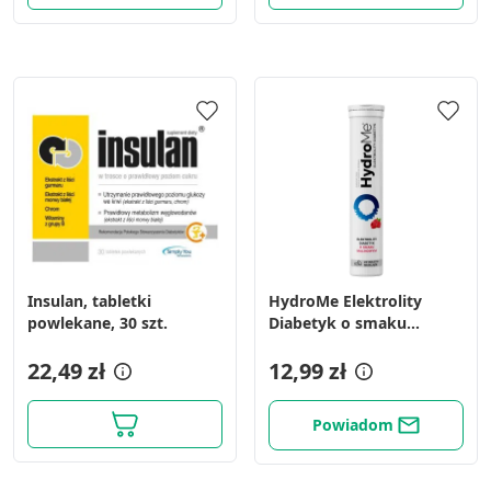
Insulan, tabletki
HydroMe Elektrolity
powlekane, 30 szt.
Diabetyk o smaku
malinowym, 24 tabletki
22,49 zł
musujące
12,99 zł
Powiadom