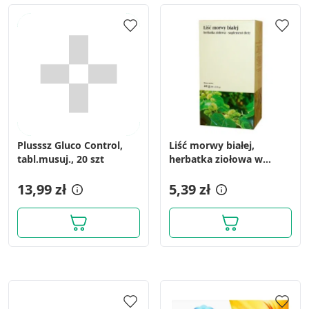
Plusssz Gluco Control,
Liść morwy białej,
tabl.musuj., 20 szt
herbatka ziołowa w
saszetkach, 2g, 20 szt.
13,99 zł
(Flos)
5,39 zł