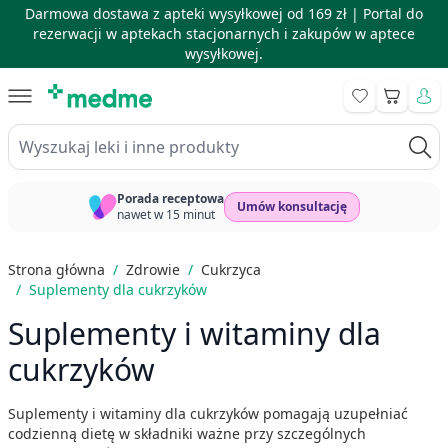
Darmowa dostawa z apteki wysyłkowej od 169 zł |
Portal do
rezerwacji w aptekach stacjonarnych i zakupów w aptece
wysyłkowej.
Skip to Content
Koszyk
Wyszukaj leki i inne produkty
Porada receptowa
Umów konsultację
nawet w 15 minut
Strona główna
/
Zdrowie
/
Cukrzyca
/
Suplementy dla cukrzyków
Suplementy i witaminy dla
cukrzyków
Suplementy i witaminy dla cukrzyków pomagają uzupełniać
codzienną dietę w składniki ważne przy szczególnych