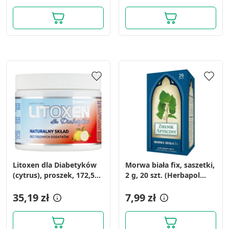
Wykorzystywanie ograniczonych danych do
wyboru treści
Funkcje specjalne IAB:
Użycie dokładnych danych
geolokalizacyjnych
Identyfikowanie urządzeń na podstawie
aktywnie żądanych informacji
Cele przetwarzania inne niż IAB:
Niezbędne
Wydajność (Performance)
Litoxen dla Diabetyków
Morwa biała fix, saszetki,
Reklama / śledzenie
(cytrus), proszek, 172,5g
2 g, 20 szt. (Herbapol
(30 porcji)
Lublin)
35,19 zł
7,99 zł