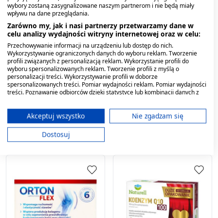
wybory zostaną zasygnalizowane naszym partnerom i nie będą miały
wpływu na dane przeglądania.
Zarówno my, jak i nasi partnerzy przetwarzamy dane w
celu analizy wydajności witryny internetowej oraz w celu:
Przechowywanie informacji na urządzeniu lub dostęp do nich.
Wykorzystywanie ograniczonych danych do wyboru reklam. Tworzenie
OstroVit Marine
Naturell Koenzym Q10
profili związanych z personalizacją reklam. Wykorzystanie profili do
wyboru spersonalizowanych reklam. Tworzenie profili z myślą o
Collagen+Hyaluronic
100, kapsułki, 120 szt
personalizacji treści. Wykorzystywanie profili w doborze
Acid+Witamin C,
spersonalizowanych treści. Pomiar wydajności reklam. Pomiar wydajności
kapsułki, 120szt.
27,59 zł
134,49 zł
treści. Poznawanie odbiorców dzięki statystyce lub kombinacji danych z
różnych źródeł. Opracowywanie i ulepszanie usług. Wykorzystywanie
ograniczonych danych do wyboru treści.
Dane mogą być udostępniane poza Unię Europejską i wysyłane do USA.
Akceptuj wszystko
Nie zgadzam się
Twoja zgoda i polityka cookie dotyczą wyłącznie tej witryny/aplikacji.
Dostosuj
Wyświetl listę partnerów (11 dostawców IAB)
Używamy Twoich danych w następujących celach:
Cele przetwarzania IAB:
Przechowywanie informacji na urządzeniu
lub dostęp do nich
Wykorzystywanie ograniczonych danych do
wyboru reklam