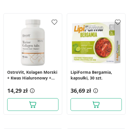
OstroVit, Kolagen Morski
LipiForma Bergamia,
+ Kwas Hialuronowy +
kapsułki, 30 szt.
Witamina C, tabletki, 90
szt.
14,29 zł
36,69 zł