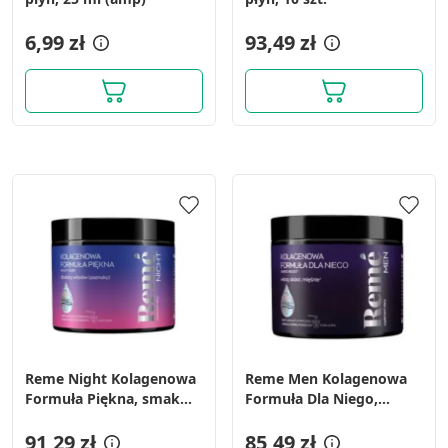
6,99 zł
93,49 zł
Reme Night Kolagenowa
Reme Men Kolagenowa
Formuła Piękna, smak
Formuła Dla Niego,
owoców leśnych,
proszek, 150 g
proszek, 150 g
91,29 zł
85,49 zł