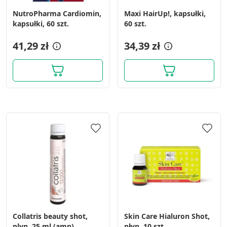
wyboru treści
NutroPharma Cardiomin,
Maxi HairUp!, kapsułki,
Funkcje specjalne IAB:
kapsułki, 60 szt.
60 szt.
Użycie dokładnych danych
geolokalizacyjnych
41,29 zł
34,39 zł
Identyfikowanie urządzeń na podstawie
aktywnie żądanych informacji
Cele przetwarzania inne niż IAB:
Niezbędne
Wydajność (Performance)
Reklama / śledzenie
Collatris beauty shot,
Skin Care Hialuron Shot,
plyn, 25 ml (amp)
płyn, 10 szt.