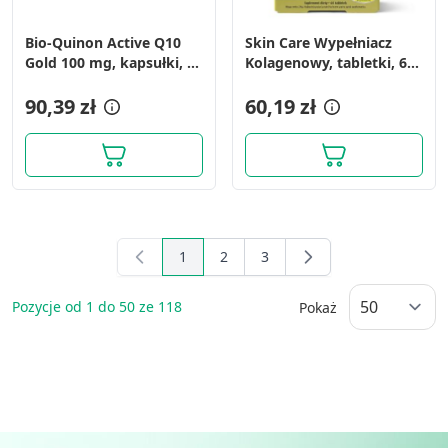
Bio-Quinon Active Q10
Skin Care Wypełniacz
Gold 100 mg, kapsułki, 30
Kolagenowy, tabletki, 60
szt.
szt.
90,39 zł
60,19 zł
1
2
3
You're currently reading page
Page
Page
Pozycje od
1
do
50
ze
118
Pokaż