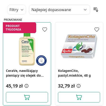
Filtry
PROMOWANE
PRODUKT
TYGODNIA
CeraVe, nawilżający
KolagenCito,
pieniący się olejek do
pastyl.miekkie, 48 g
mycia, 236 ml
45,19 zł
32,79 zł