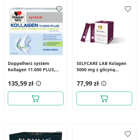
Doppelherz system
SELFCARE LAB Kolagen
Kollagen 11.000 PLUS,
5000 mg z glicyną
płyn, ampułki, 30 szt. x
OWOCE LEŚNE, 30
25 ml
135,59 zł
saszetek
77,99 zł