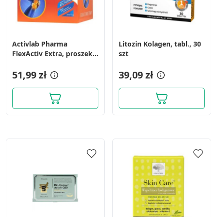
Activlab Pharma
Litozin Kolagen, tabl., 30
FlexActiv Extra, proszek
szt
w saszetkach, smak
porzeczkowo-
51,99 zł
39,09 zł
żurawinowy, 30 szt.