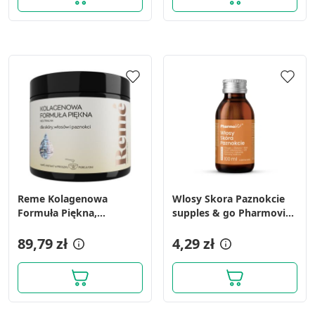
Reme Kolagenowa
Wlosy Skora Paznokcie
Formuła Piękna,
supples & go Pharmovit,
neutralna, proszek, 150 g
plyn, 100ml
89,79 zł
4,29 zł