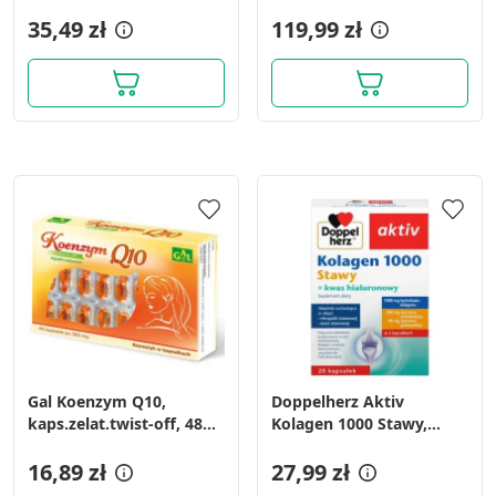
kapsułki, 60 szt.
mg, saszetki, 30 szt.
35,49 zł
119,99 zł
Gal Koenzym Q10,
Doppelherz Aktiv
kaps.zelat.twist-off, 48
Kolagen 1000 Stawy,
szt
kapsułki, 20 szt.
16,89 zł
27,99 zł