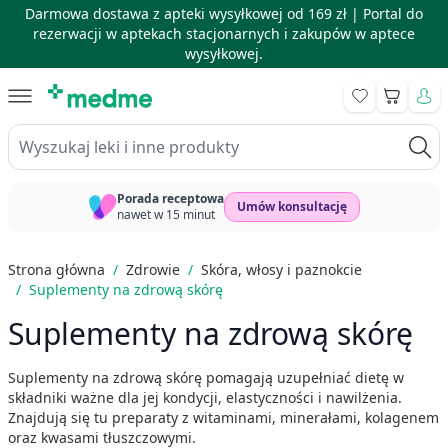
Darmowa dostawa z apteki wysyłkowej od 169 zł |
Portal do
rezerwacji w aptekach stacjonarnych i zakupów w aptece
wysyłkowej.
Skip to Content
Koszyk
Wyszukaj leki i inne produkty
Porada receptowa
Umów konsultację
nawet w 15 minut
Strona główna
/
Zdrowie
/
Skóra, włosy i paznokcie
/
Suplementy na zdrową skórę
Suplementy na zdrową skórę
Suplementy na zdrową skórę pomagają uzupełniać dietę w
składniki ważne dla jej kondycji, elastyczności i nawilżenia.
Znajdują się tu preparaty z witaminami, minerałami, kolagenem
oraz kwasami tłuszczowymi.