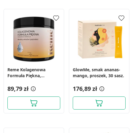
Reme Kolagenowa
GlowMe, smak ananas-
Formuła Piękna,
mango, proszek, 30 sasz.
pomarańcza - marakuja,
proszek 150 g
89,79 zł
176,89 zł