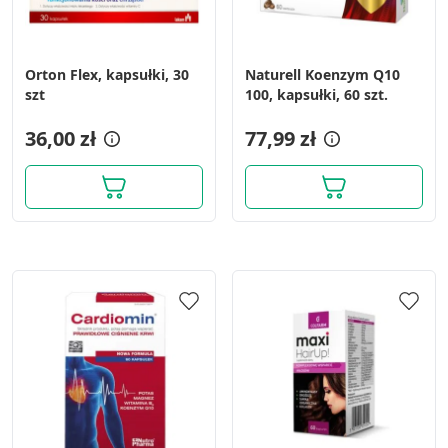
Tworzenie profili w celu
spersonalizowanych reklam
Orton Flex, kapsułki, 30
Naturell Koenzym Q10
Wykorzystanie profili do wyboru
szt
100, kapsułki, 60 szt.
spersonalizowanych reklam
36,00 zł
77,99 zł
Tworzenie profili w celu personalizacji treści
Wykorzystywanie profili w celu doboru
spersonalizowanych treści
Pomiar efektywności reklam
Pomiar efektywności treści
Rozumienie odbiorców dzięki statystyce lub
kombinacji danych z różnych źródeł
Rozwój i ulepszanie usług
Wykorzystywanie ograniczonych danych do