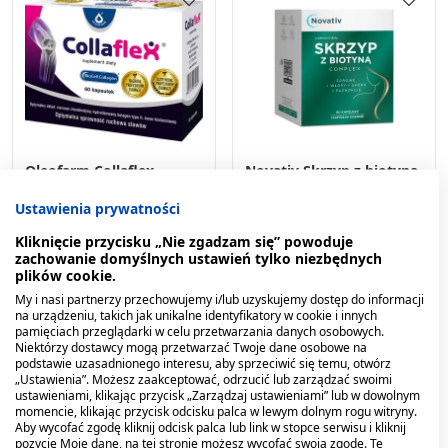
Oleofarm Collaflex,
Novativ Skrzyp z biotyną
kapsułki, 60 szt.
complex, kapsułki, 60
Ustawienia prywatności
sztuk
46,49 zł
17,99 zł
Kliknięcie przycisku „Nie zgadzam się” powoduje
zachowanie domyślnych ustawień tylko niezbędnych
plików cookie.
My i nasi partnerzy przechowujemy i/lub uzyskujemy dostęp do informacji
na urządzeniu, takich jak unikalne identyfikatory w cookie i innych
pamięciach przeglądarki w celu przetwarzania danych osobowych.
Niektórzy dostawcy mogą przetwarzać Twoje dane osobowe na
podstawie uzasadnionego interesu, aby sprzeciwić się temu, otwórz
„Ustawienia”. Możesz zaakceptować, odrzucić lub zarządzać swoimi
ustawieniami, klikając przycisk „Zarządzaj ustawieniami” lub w dowolnym
momencie, klikając przycisk odcisku palca w lewym dolnym rogu witryny.
Aby wycofać zgodę kliknij odcisk palca lub link w stopce serwisu i kliknij
pozycję Moje dane, na tej stronie możesz wycofać swoją zgodę. Te