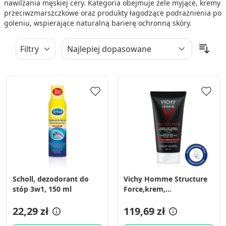
nawilżania męskiej cery. Kategoria obejmuje żele myjące, kremy
przeciwzmarszczkowe oraz produkty łagodzące podrażnienia po
goleniu, wspierające naturalną barierę ochronną skóry.
Filtry
Scholl, dezodorant do
Vichy Homme Structure
stóp 3w1, 150 ml
Force,krem,
p/zmar.,wzmacn.,50 ml
22,29 zł
119,69 zł