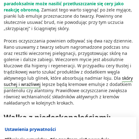
paradoksalnie może nasilić przetłuszczanie się cery jako
reakcję obronną.
Zamiast tego warto sięgnąć po żele myjące,
pianki lub emulsje przeznaczone do twarzy. Powinny one
skutecznie usuwać brud, nie powodując przy tym uczucia
„skrzypiącej” i ściągniętej skóry.
Proces oczyszczania powinien odbywać się dwa razy dziennie.
Rano usuwamy z twarzy sebum nagromadzone podczas snu
oraz resztki wieczornej pielęgnacji, przygotowując skórę na
golenie i dalsze zabiegi. Wieczorem mycie jest absolutnie
kluczowe dla higieny i regeneracji. W przypadku cery tłustej i
trądzikowej warto szukać produktów z dodatkiem węgla
aktywnego lub glinek, które absorbują nadmiar łoju. Dla
skóry
suchej i wrażliwej
lepsze będą kremowe emulsje z dodatkiem
pantenolu czy alantoiny. Prawidłowe oczyszczanie zwiększa
również wchłanialność składników aktywnych z kremów
nakładanych w kolejnych krokach.
Walka z niedoskonałościami:
kosmetyki dla mężczyzn do twarzy
Ustawienia prywatności
trądzikowej