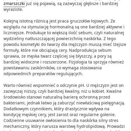
zmarszczki
już się pojawią, są zazwyczaj głębsze i bardziej
wyraziste.
Kolejną istotną różnicą jest praca gruczołów łojowych. Ze
względu na stymulację hormonalną są one bardziej aktywne i
liczniejsze. Produkuje to większą ilość sebum, czyli naturalnej
wydzieliny natłuszczającej powierzchnię naskórka. Z tego
powodu kosmetyki do twarzy dla mężczyzn muszą mieć lżejsze
formuły, które nie obciążają cery. Nadprodukcja sebum
sprawia, że męska twarz częściej się błyszczy, a pory są
bardziej widoczne i rozszerzone. Fizjologia ta sprzyja również
powstawaniu zaskórników, co wymaga stosowania
odpowiednich preparatów regulujących.
Warto również wspomnieć o odczynie pH. U mężczyzn jest on
zazwyczaj niższy, czyli bardziej kwaśny, niż u kobiet. Kwaśne
środowisko stanowi naturalną barierę ochronną przed
bakteriami, jednak łatwo ją zaburzyć niewłaściwą pielęgnacją.
Dodatkowym czynnikiem, który drastycznie wpływa na
kondycję męskiej cery, jest zarost oraz regularne golenie.
Codzienne usuwanie owłosienia to dla naskórka silny stres
mechaniczny, który narusza warstwę hydrolipidową. Prowadzi