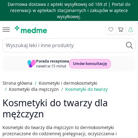
Darmowa dostawa z apteki wysyłkowej od 169 zł |
Portal do
rezerwacji w aptekach stacjonarnych i zakupów w aptece
wysyłkowej.
Skip to Content
Koszyk
Wyszukaj leki i inne produkty
Porada receptowa
Umów konsultację
nawet w 15 minut
Strona główna
/
Kosmetyki i dermokosmetyki
/
Kosmetyki dla mężczyzn
/
Kosmetyki do twarzy
Kosmetyki do twarzy dla
mężczyzn
Kosmetyki do twarzy dla mężczyzn to dermokosmetyki
przeznaczone do codziennej pielęgnacji, oczyszczania i