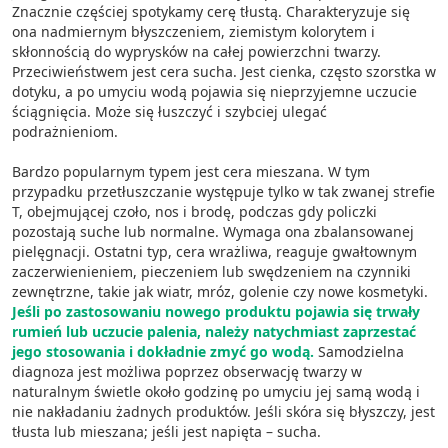
Znacznie częściej spotykamy cerę tłustą. Charakteryzuje się
ona nadmiernym błyszczeniem, ziemistym kolorytem i
skłonnością do wyprysków na całej powierzchni twarzy.
Przeciwieństwem jest cera sucha. Jest cienka, często szorstka w
dotyku, a po umyciu wodą pojawia się nieprzyjemne uczucie
ściągnięcia. Może się łuszczyć i szybciej ulegać
podrażnieniom.
Bardzo popularnym typem jest cera mieszana. W tym
przypadku przetłuszczanie występuje tylko w tak zwanej strefie
T, obejmującej czoło, nos i brodę, podczas gdy policzki
pozostają suche lub normalne. Wymaga ona zbalansowanej
pielęgnacji. Ostatni typ, cera wrażliwa, reaguje gwałtownym
zaczerwienieniem, pieczeniem lub swędzeniem na czynniki
zewnętrzne, takie jak wiatr, mróz, golenie czy nowe kosmetyki.
Jeśli po zastosowaniu nowego produktu pojawia się trwały
rumień lub uczucie palenia, należy natychmiast zaprzestać
jego stosowania i dokładnie zmyć go wodą.
Samodzielna
diagnoza jest możliwa poprzez obserwację twarzy w
naturalnym świetle około godzinę po umyciu jej samą wodą i
nie nakładaniu żadnych produktów. Jeśli skóra się błyszczy, jest
tłusta lub mieszana; jeśli jest napięta – sucha.