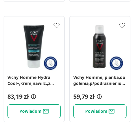
Vichy Homme Hydra
Vichy Homme, pianka,do
Cool+,krem,nawilz.,z
golenia,p/podraznieniom,
kw.hialur., 50 ml
200ml
83,19 zł
59,79 zł
Powiadom
Powiadom