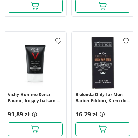
Vichy Homme Sensi
Bielenda Only for Men
Baume, kojący balsam po
Barber Edition, Krem do
goleniu, skóra wrażliwa,
twarzy nawilżająco-
75 ml
91,89 zł
energetyzujący, 50 ml
16,29 zł