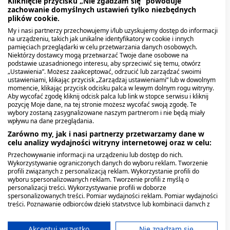
Kliknięcie przycisku „Nie zgadzam się” powoduje
zachowanie domyślnych ustawień tylko niezbędnych
plików cookie.
Trądzik u dorosłych mężczyzn często lokalizuje się w okolicy
żuchwy i szyi. Przyczyny obejmują zaburzenia hormonalne,
My i nasi partnerzy przechowujemy i/lub uzyskujemy dostęp do informacji
na urządzeniu, takich jak unikalne identyfikatory w cookie i innych
stres, dietę oraz błędy pielęgnacyjne. Kosmetyki dla mężczyzn
pamięciach przeglądarki w celu przetwarzania danych osobowych.
do twarzy trądzikowej muszą działać wielotorowo: hamować
Niektórzy dostawcy mogą przetwarzać Twoje dane osobowe na
rozwój bakterii i regulować wydzielanie sebum, nie wysuszając
podstawie uzasadnionego interesu, aby sprzeciwić się temu, otwórz
przy tym skóry.
„Ustawienia”. Możesz zaakceptować, odrzucić lub zarządzać swoimi
ustawieniami, klikając przycisk „Zarządzaj ustawieniami” lub w dowolnym
momencie, klikając przycisk odcisku palca w lewym dolnym rogu witryny.
Należy unikać produktów na bazie alkoholu, które dają złudne
Aby wycofać zgodę kliknij odcisk palca lub link w stopce serwisu i kliknij
uczucie odświeżenia, ale w rzeczywistości odwadniają
pozycję Moje dane, na tej stronie możesz wycofać swoją zgodę. Te
naskórek, nasilając łojotok. Kluczowe jest regularne
wybory zostaną zasygnalizowane naszym partnerom i nie będą miały
wpływu na dane przeglądania.
złuszczanie martwego naskórka, który blokuje ujścia
gruczołów. Peelingi enzymatyczne pomagają odblokować pory.
Zarówno my, jak i nasi partnerzy przetwarzamy dane w
celu analizy wydajności witryny internetowej oraz w celu:
W przypadku nasilonego trądziku, bolesnych cyst lub zmian
niepoddających się domowej pielęgnacji, konieczna jest
Przechowywanie informacji na urządzeniu lub dostęp do nich.
Wykorzystywanie ograniczonych danych do wyboru reklam. Tworzenie
konsultacja z dermatologiem, gdyż kosmetyki mogą okazać
profili związanych z personalizacją reklam. Wykorzystanie profili do
się niewystarczające.
wyboru spersonalizowanych reklam. Tworzenie profili z myślą o
personalizacji treści. Wykorzystywanie profili w doborze
Składniki aktywne w walce ze
spersonalizowanych treści. Pomiar wydajności reklam. Pomiar wydajności
treści. Poznawanie odbiorców dzięki statystyce lub kombinacji danych z
zmianami: jak dobierać kosmetyki
różnych źródeł. Opracowywanie i ulepszanie usług. Wykorzystywanie
ograniczonych danych do wyboru treści.
Dane mogą być udostępniane poza Unię Europejską i wysyłane do USA.
Akceptuj wszystko
Nie zgadzam się