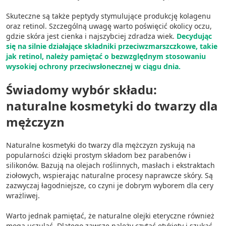
Skuteczne są także peptydy stymulujące produkcję kolagenu
oraz retinol. Szczególną uwagę warto poświęcić okolicy oczu,
gdzie skóra jest cienka i najszybciej zdradza wiek.
Decydując
się na silnie działające składniki przeciwzmarszczkowe, takie
jak retinol, należy pamiętać o bezwzględnym stosowaniu
wysokiej ochrony przeciwsłonecznej w ciągu dnia.
Świadomy wybór składu:
naturalne kosmetyki do twarzy dla
mężczyzn
Naturalne kosmetyki do twarzy dla mężczyzn zyskują na
popularności dzięki prostym składom bez parabenów i
silikonów. Bazują na olejach roślinnych, masłach i ekstraktach
ziołowych, wspierając naturalne procesy naprawcze skóry. Są
zazwyczaj łagodniejsze, co czyni je dobrym wyborem dla cery
wrażliwej.
Warto jednak pamiętać, że naturalne olejki eteryczne również
mogą uczulać. Dlatego zawsze należy czytać etykiety i szukać