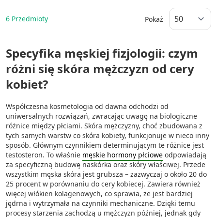
6
Przedmioty
Pokaż
Specyfika męskiej fizjologii: czym
różni się skóra mężczyzn od cery
kobiet?
Współczesna kosmetologia od dawna odchodzi od
uniwersalnych rozwiązań, zwracając uwagę na biologiczne
różnice między płciami. Skóra mężczyzny, choć zbudowana z
tych samych warstw co skóra kobiety, funkcjonuje w nieco inny
sposób. Głównym czynnikiem determinującym te różnice jest
testosteron. To właśnie
męskie hormony płciowe
odpowiadają
za specyficzną budowę naskórka oraz skóry właściwej. Przede
wszystkim męska skóra jest grubsza – zazwyczaj o około 20 do
25 procent w porównaniu do cery kobiecej. Zawiera również
więcej włókien kolagenowych, co sprawia, że jest bardziej
jędrna i wytrzymała na czynniki mechaniczne. Dzięki temu
procesy starzenia zachodzą u mężczyzn później, jednak gdy