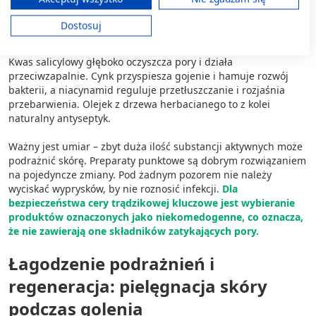
do twarzy dla mężczyzn na trądzik?
Twoja zgoda i polityka cookie dotyczą wyłącznie tej witryny/aplikacji.
Dostosuj
Wyświetl listę partnerów (11 dostawców IAB)
Analizując, jakie kosmetyki do twarzy dla mężczyzn trądzik
redukują najskuteczniej, warto szukać konkretnych substancji.
Używamy Twoich danych w następujących celach:
Kwas salicylowy głęboko oczyszcza pory i działa
Cele przetwarzania IAB:
przeciwzapalnie. Cynk przyspiesza gojenie i hamuje rozwój
bakterii, a niacynamid reguluje przetłuszczanie i rozjaśnia
Przechowywanie informacji na urządzeniu
lub dostęp do nich
przebarwienia. Olejek z drzewa herbacianego to z kolei
naturalny antyseptyk.
Wykorzystywanie ograniczonych danych do
wyboru reklam
Ważny jest umiar – zbyt duża ilość substancji aktywnych może
podrażnić skórę. Preparaty punktowe są dobrym rozwiązaniem
Tworzenie profili w celu
na pojedyncze zmiany. Pod żadnym pozorem nie należy
spersonalizowanych reklam
wyciskać wyprysków, by nie roznosić infekcji.
Dla
bezpieczeństwa cery trądzikowej kluczowe jest wybieranie
Wykorzystanie profili do wyboru
produktów oznaczonych jako niekomedogenne, co oznacza,
spersonalizowanych reklam
że nie zawierają one składników zatykających pory.
Tworzenie profili w celu personalizacji treści
Łagodzenie podrażnień i
regeneracja: pielęgnacja skóry
Wykorzystywanie profili w celu doboru
spersonalizowanych treści
podczas golenia