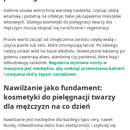
Pomiar efektywności reklam
Golenie usuwa wierzchnią warstwę naskórka, czyniąc skórę
Pomiar efektywności treści
wrażliwą i podatną na infekcje, takie jak zapalenie mieszków
włosowych. Dlatego kosmetyki do pielęgnacji twarzy dla
Rozumienie odbiorców dzięki statystyce lub
mężczyzn muszą skupiać się na ochronie i regeneracji.
kombinacji danych z różnych źródeł
Proces warto zacząć od zmiękczenia zarostu ciepłą wodą i
Rozwój i ulepszanie usług
użycia pianki lub żelu, które zmniejszają tarcie. Po zabiegu
należy unikać wód na bazie alkoholu. Nowoczesne balsamy po
Wykorzystywanie ograniczonych danych do
goleniu zawierają aloes, alantoinę czy pantenol, które koją i
wyboru treści
odbudowują naskórek.
Regularna wymiana ostrzy w
maszynce jest niezbędna, aby uniknąć przenoszenia bakterii
Funkcje specjalne IAB:
i szarpania skóry tępym narzędziem.
Użycie dokładnych danych
geolokalizacyjnych
Nawilżanie jako fundament:
kosmetyki do pielęgnacji twarzy
Identyfikowanie urządzeń na podstawie
aktywnie żądanych informacji
dla mężczyzn na co dzień
Cele przetwarzania inne niż IAB:
Nawilżanie jest niezbędne dla każdego typu cery, nawet
Niezbędne
tłustej. Odwodniona skóra traci elastyczność i szybciej się