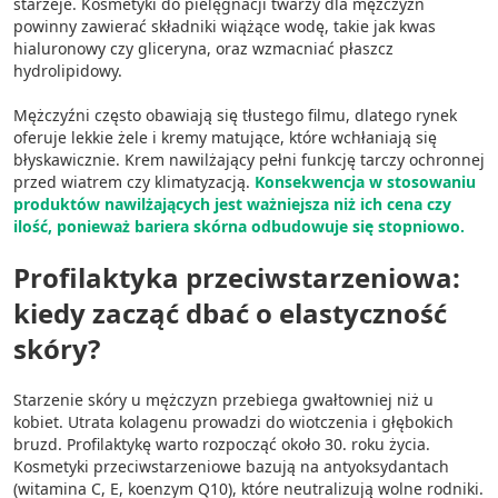
starzeje. Kosmetyki do pielęgnacji twarzy dla mężczyzn
Wydajność (Performance)
powinny zawierać składniki wiążące wodę, takie jak kwas
hialuronowy czy gliceryna, oraz wzmacniać płaszcz
Reklama / śledzenie
hydrolipidowy.
Mężczyźni często obawiają się tłustego filmu, dlatego rynek
oferuje lekkie żele i kremy matujące, które wchłaniają się
błyskawicznie. Krem nawilżający pełni funkcję tarczy ochronnej
przed wiatrem czy klimatyzacją.
Konsekwencja w stosowaniu
produktów nawilżających jest ważniejsza niż ich cena czy
ilość, ponieważ bariera skórna odbudowuje się stopniowo.
Profilaktyka przeciwstarzeniowa:
kiedy zacząć dbać o elastyczność
skóry?
Starzenie skóry u mężczyzn przebiega gwałtowniej niż u
kobiet. Utrata kolagenu prowadzi do wiotczenia i głębokich
bruzd. Profilaktykę warto rozpocząć około 30. roku życia.
Kosmetyki przeciwstarzeniowe bazują na antyoksydantach
(witamina C, E, koenzym Q10), które neutralizują wolne rodniki.