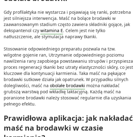
Funkcje specjalne IAB:
Gdy profilaktyka nie wystarcza i pojawiają się ranki, potrzebna
Użycie dokładnych danych
jest silniejsza interwencja. Maść na bolące brodawki w
geolokalizacyjnych
zaawansowanym stadium często zawiera składniki gojące, jak
dekspantenol czy
witamina E
. Celem jest nie tylko
Identyfikowanie urządzeń na podstawie
natłuszczenie, ale stymulacja naprawy tkanki.
aktywnie żądanych informacji
Cele przetwarzania inne niż IAB:
Stosowanie odpowiedniego preparatu pozwala na tzw.
wilgotne gojenie ran, Utrzymanie odpowiedniego poziomu
Niezbędne
nawilżenia rany zapobiega powstawaniu strupów i przyspiesza
proces regeneracji tkanki bez utraty elastyczności skóry, co jest
Wydajność (Performance)
kluczowe dla kontynuacji karmienia. Taka maść na pękające
brodawki sutkowe działa jak opatrunek. W przypadku silnych
Reklama / śledzenie
dolegliwości, maść na
obolałe brodawki
można nakładać
grubszą warstwą pod wkładkę laktacyjną. Każdą maść na
poranione brodawki należy stosować regularnie dla uzyskania
pełnego efektu.
Prawidłowa aplikacja: jak nakładać
maść na brodawki w czasie