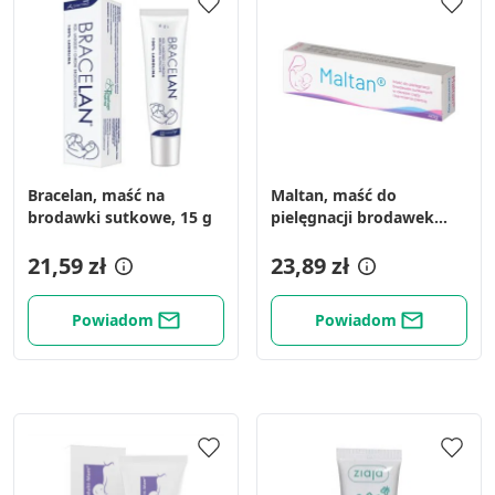
Bracelan, maść na
Maltan, maść do
brodawki sutkowe, 15 g
pielęgnacji brodawek
sutkowych w okresie
21,59 zł
ciąży i karmienia piersią,
23,89 zł
40 g
Powiadom
Powiadom