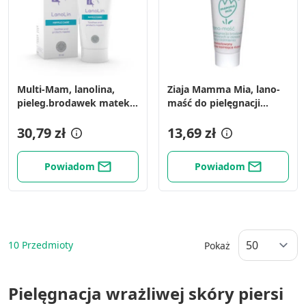
Multi-Mam, lanolina,
Ziaja Mamma Mia, lano-
pieleg.brodawek matek
maść do pielęgnacji
karmiacych,30 ml
brodawek sutkowych, 15
30,79 zł
g
13,69 zł
Powiadom
Powiadom
10
Przedmioty
Pokaż
Pielęgnacja wrażliwej skóry piersi