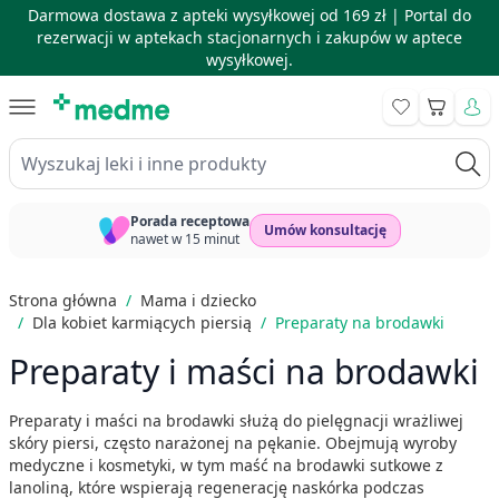
Darmowa dostawa z apteki wysyłkowej od 169 zł |
Portal do
rezerwacji w aptekach stacjonarnych i zakupów w aptece
wysyłkowej.
Skip to Content
Koszyk
Wyszukaj leki i inne produkty
Porada receptowa
Umów konsultację
nawet w 15 minut
Strona główna
/
Mama i dziecko
/
Dla kobiet karmiących piersią
/
Preparaty na brodawki
Preparaty i maści na brodawki
Preparaty i maści na brodawki służą do pielęgnacji wrażliwej
skóry piersi, często narażonej na pękanie. Obejmują wyroby
medyczne i kosmetyki, w tym maść na brodawki sutkowe z
lanoliną, które wspierają regenerację naskórka podczas