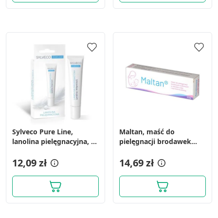
Sylveco Pure Line,
Maltan, maść do
lanolina pielęgnacyjna, 15
pielęgnacji brodawek
ml
sutkowych w okresie
12,09 zł
ciąży i karmienia piersią,
14,69 zł
10 g