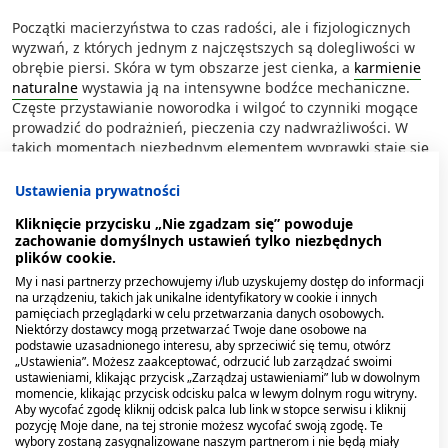
Początki macierzyństwa to czas radości, ale i fizjologicznych
wyzwań, z których jednym z najczęstszych są dolegliwości w
obrębie piersi. Skóra w tym obszarze jest cienka, a
karmienie
naturalne
wystawia ją na intensywne bodźce mechaniczne.
Częste przystawianie noworodka i wilgoć to czynniki mogące
prowadzić do podrażnień, pieczenia czy nadwrażliwości. W
takich momentach niezbędnym elementem wyprawki staje się
odpowiednia maść na brodawki, pełniąca funkcję ochronną i
regeneracyjną.
Ustawienia prywatności
Kliknięcie przycisku „Nie zgadzam się” powoduje
Problemy skórne w okresie laktacji nie muszą oznaczać
zachowanie domyślnych ustawień tylko niezbędnych
rezygnacji z karmienia, lecz są sygnałem, że ciało potrzebuje
plików cookie.
wsparcia. Rynek farmaceutyczny oferuje preparaty, których
My i nasi partnerzy przechowujemy i/lub uzyskujemy dostęp do informacji
zadaniem jest natłuszczenie naskórka i odbudowa bariery
na urządzeniu, takich jak unikalne identyfikatory w cookie i innych
hydrolipidowej. Właściwie dobrana maść na brodawki sutkowe
pamięciach przeglądarki w celu przetwarzania danych osobowych.
może znacząco poprawić komfort młodej mamy, pozwalając
Niektórzy dostawcy mogą przetwarzać Twoje dane osobowe na
podstawie uzasadnionego interesu, aby sprzeciwić się temu, otwórz
skupić się na bliskości z dzieckiem.
„Ustawienia”. Możesz zaakceptować, odrzucić lub zarządzać swoimi
ustawieniami, klikając przycisk „Zarządzaj ustawieniami” lub w dowolnym
Złoty standard w regeneracji: maść
momencie, klikając przycisk odcisku palca w lewym dolnym rogu witryny.
Aby wycofać zgodę kliknij odcisk palca lub link w stopce serwisu i kliknij
z lanoliną na brodawki
pozycję Moje dane, na tej stronie możesz wycofać swoją zgodę. Te
wybory zostaną zasygnalizowane naszym partnerom i nie będą miały