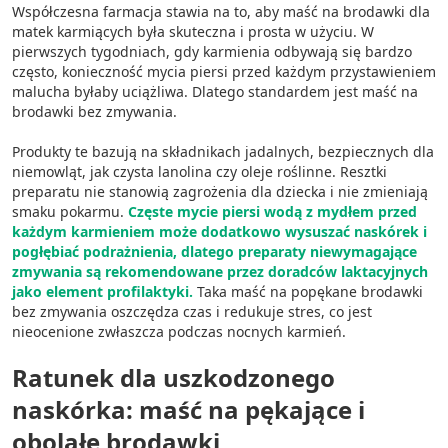
Współczesna farmacja stawia na to, aby maść na brodawki dla
Tworzenie profili w celu
matek karmiących była skuteczna i prosta w użyciu. W
spersonalizowanych reklam
pierwszych tygodniach, gdy karmienia odbywają się bardzo
często, konieczność mycia piersi przed każdym przystawieniem
Wykorzystanie profili do wyboru
malucha byłaby uciążliwa. Dlatego standardem jest maść na
spersonalizowanych reklam
brodawki bez zmywania.
Tworzenie profili w celu personalizacji treści
Produkty te bazują na składnikach jadalnych, bezpiecznych dla
niemowląt, jak czysta lanolina czy oleje roślinne. Resztki
Wykorzystywanie profili w celu doboru
preparatu nie stanowią zagrożenia dla dziecka i nie zmieniają
spersonalizowanych treści
smaku pokarmu.
Częste mycie piersi wodą z mydłem przed
każdym karmieniem może dodatkowo wysuszać naskórek i
Pomiar efektywności reklam
pogłębiać podrażnienia, dlatego preparaty niewymagające
zmywania są rekomendowane przez doradców laktacyjnych
Pomiar efektywności treści
jako element profilaktyki.
Taka maść na popękane brodawki
bez zmywania oszczędza czas i redukuje stres, co jest
Rozumienie odbiorców dzięki statystyce lub
nieocenione zwłaszcza podczas nocnych karmień.
kombinacji danych z różnych źródeł
Ratunek dla uszkodzonego
Rozwój i ulepszanie usług
naskórka: maść na pękające i
Wykorzystywanie ograniczonych danych do
wyboru treści
obolałe brodawki