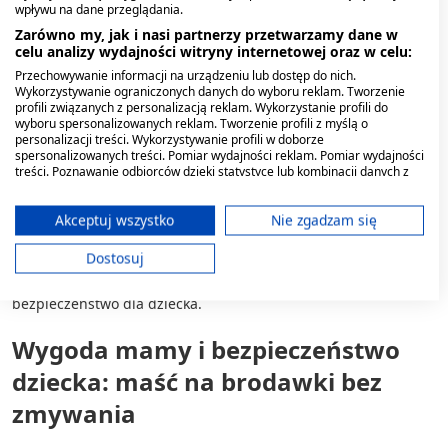
wpływu na dane przeglądania.
W pielęgnacji okołoporodowej niekwestionowanym liderem
Zarówno my, jak i nasi partnerzy przetwarzamy dane w
jest lanolina. Ten naturalny wosk z wełny owczej wykazuje
celu analizy wydajności witryny internetowej oraz w celu:
duże podobieństwo do ludzkiego sebum. Dzięki temu
Przechowywanie informacji na urządzeniu lub dostęp do nich.
lanolinowa maść na brodawki świetnie się wchłania, tworząc
Wykorzystywanie ograniczonych danych do wyboru reklam. Tworzenie
warstwę okluzyjną, która zapobiega utracie wody, zmiękcza i
profili związanych z personalizacją reklam. Wykorzystanie profili do
uelastycznia naskórek, chroniąc go przed uszkodzeniami.
wyboru spersonalizowanych reklam. Tworzenie profili z myślą o
personalizacji treści. Wykorzystywanie profili w doborze
spersonalizowanych treści. Pomiar wydajności reklam. Pomiar wydajności
Mamy często pytają, jaka maść z lanoliną na brodawki będzie
treści. Poznawanie odbiorców dzięki statystyce lub kombinacji danych z
najlepsza. Najwyższą jakość oferują produkty ze
różnych źródeł. Opracowywanie i ulepszanie usług. Wykorzystywanie
stuprocentową, czystą lanoliną, bez zbędnych dodatków i
ograniczonych danych do wyboru treści.
Dane mogą być udostępniane poza Unię Europejską i wysyłane do USA.
Akceptuj wszystko
Nie zgadzam się
wody. Taka maść z lanolina na brodawki jest gęsta i wydajna.
Twoja zgoda i polityka cookie dotyczą wyłącznie tej witryny/aplikacji.
Wybierając produkt, warto zwrócić uwagę, aby lanolina była
Dostosuj
wysoko oczyszczona (często określana jako jakość medyczna),
Wyświetl listę partnerów (11 dostawców IAB)
co minimalizuje ryzyko reakcji alergicznych i zapewnia
Używamy Twoich danych w następujących celach:
bezpieczeństwo dla dziecka.
Cele przetwarzania IAB:
Wygoda mamy i bezpieczeństwo
Przechowywanie informacji na urządzeniu
lub dostęp do nich
dziecka: maść na brodawki bez
zmywania
Wykorzystywanie ograniczonych danych do
wyboru reklam