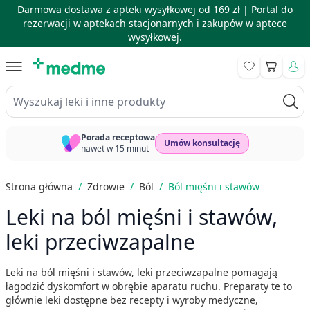
Darmowa dostawa z apteki wysyłkowej od 169 zł |
Portal do
rezerwacji w aptekach stacjonarnych i zakupów w aptece
wysyłkowej.
Skip to Content
Koszyk
Wyszukaj leki i inne produkty
Porada receptowa
Umów konsultację
nawet w 15 minut
Strona główna
/
Zdrowie
/
Ból
/
Ból mięśni i stawów
Leki na ból mięśni i stawów,
leki przeciwzapalne
Leki na ból mięśni i stawów, leki przeciwzapalne pomagają
łagodzić dyskomfort w obrębie aparatu ruchu. Preparaty te to
głównie leki dostępne bez recepty i wyroby medyczne,