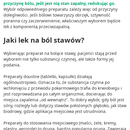
przyczynę bólu, jeśli jest nią stan zapalny, redukując go.
Wybór odpowiedniego preparatu zależy więc od przyczyny
dolegliwości. Jeśli bólowi towarzyszy obrzęk, sztywność
poranna czy zaczerwienienie, właściwszym wyborem będzie
lek z komponentą przeciwzapalną.
Jaki lek na ból stawów?
Wybierając preparat na bolące stawy, pacjenci stają przed
wyborem nie tylko substancji czynnej, ale także formy jej
podania.
Preparaty doustne (tabletki, kapsułki) działają
ogólnoustrojowo. Oznacza to, że substancja czynna po
wchłonięciu z przewodu pokarmowego trafia do krwiobiegu i
jest rozprowadzana po całym organizmie, docierając do
miejsca zapalenia „od wewnątrz”. To dobry wybór, gdy ból jest
silny, rozległy lub dotyczy stawów położonych głęboko, jak staw
biodrowy, gdzie aplikacja miejscowa jest utrudniona.
Preparaty do stosowania miejscowego (maści, żele, kremy,
plastry, aerozole) to druga, bardzo popularna grupa. Zawierają