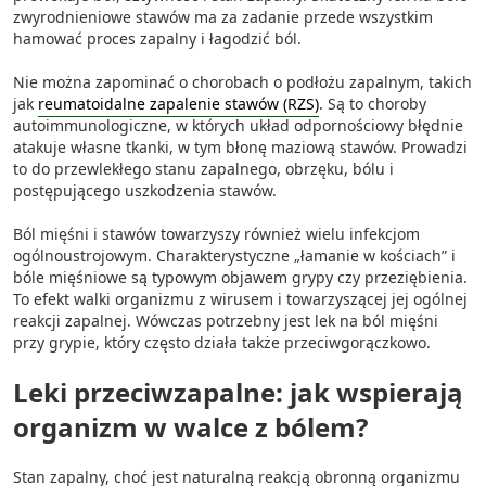
zwyrodnieniowe stawów ma za zadanie przede wszystkim
hamować proces zapalny i łagodzić ból.
Nie można zapominać o chorobach o podłożu zapalnym, takich
jak
reumatoidalne zapalenie stawów (RZS)
. Są to choroby
autoimmunologiczne, w których układ odpornościowy błędnie
atakuje własne tkanki, w tym błonę maziową stawów. Prowadzi
to do przewlekłego stanu zapalnego, obrzęku, bólu i
postępującego uszkodzenia stawów.
Ból mięśni i stawów towarzyszy również wielu infekcjom
ogólnoustrojowym. Charakterystyczne „łamanie w kościach” i
bóle mięśniowe są typowym objawem grypy czy przeziębienia.
To efekt walki organizmu z wirusem i towarzyszącej jej ogólnej
reakcji zapalnej. Wówczas potrzebny jest lek na ból mięśni
przy grypie, który często działa także przeciwgorączkowo.
Leki przeciwzapalne: jak wspierają
organizm w walce z bólem?
Stan zapalny, choć jest naturalną reakcją obronną organizmu