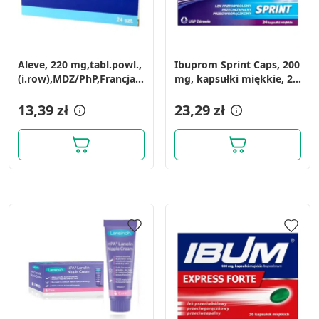
Aleve, 220 mg,tabl.powl.,
Ibuprom Sprint Caps, 200
(i.row),MDZ/PhP,Francja,
mg, kapsułki miękkie, 24
24 szt
szt.
13,39 zł
23,29 zł