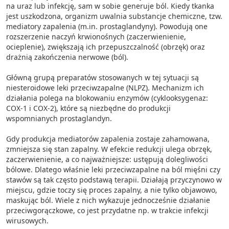
na uraz lub infekcję, sam w sobie generuje ból. Kiedy tkanka
jest uszkodzona, organizm uwalnia substancje chemiczne, tzw.
mediatory zapalenia (m.in. prostaglandyny). Powodują one
rozszerzenie naczyń krwionośnych (zaczerwienienie,
ocieplenie), zwiększają ich przepuszczalność (obrzęk) oraz
drażnią zakończenia nerwowe (ból).
Główną grupą preparatów stosowanych w tej sytuacji są
niesteroidowe leki przeciwzapalne (NLPZ). Mechanizm ich
działania polega na blokowaniu enzymów (cyklooksygenaz:
COX-1 i COX-2), które są niezbędne do produkcji
wspomnianych prostaglandyn.
Gdy produkcja mediatorów zapalenia zostaje zahamowana,
zmniejsza się stan zapalny. W efekcie redukcji ulega obrzęk,
zaczerwienienie, a co najważniejsze: ustępują dolegliwości
bólowe. Dlatego właśnie leki przeciwzapalne na ból mięśni czy
stawów są tak często podstawą terapii. Działają przyczynowo w
miejscu, gdzie toczy się proces zapalny, a nie tylko objawowo,
maskując ból. Wiele z nich wykazuje jednocześnie działanie
przeciwgorączkowe, co jest przydatne np. w trakcie infekcji
wirusowych.