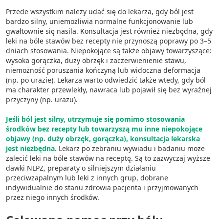
Przede wszystkim należy udać się do lekarza, gdy ból jest
bardzo silny, uniemożliwia normalne funkcjonowanie lub
gwałtownie się nasila. Konsultacja jest również niezbędna, gdy
leki na bóle stawów bez recepty nie przynoszą poprawy po 3–5
dniach stosowania. Niepokojące są także objawy towarzyszące:
wysoka gorączka, duży obrzęk i zaczerwienienie stawu,
niemożność poruszania kończyną lub widoczna deformacja
(np. po urazie). Lekarza warto odwiedzić także wtedy, gdy ból
ma charakter przewlekły, nawraca lub pojawił się bez wyraźnej
przyczyny (np. urazu).
Jeśli ból jest silny, utrzymuje się pomimo stosowania
środków bez recepty lub towarzyszą mu inne niepokojące
objawy (np. duży obrzęk, gorączka), konsultacja lekarska
jest niezbędna.
Lekarz po zebraniu wywiadu i badaniu może
zalecić leki na bóle stawów na receptę. Są to zazwyczaj wyższe
dawki NLPZ, preparaty o silniejszym działaniu
przeciwzapalnym lub leki z innych grup, dobrane
indywidualnie do stanu zdrowia pacjenta i przyjmowanych
przez niego innych środków.