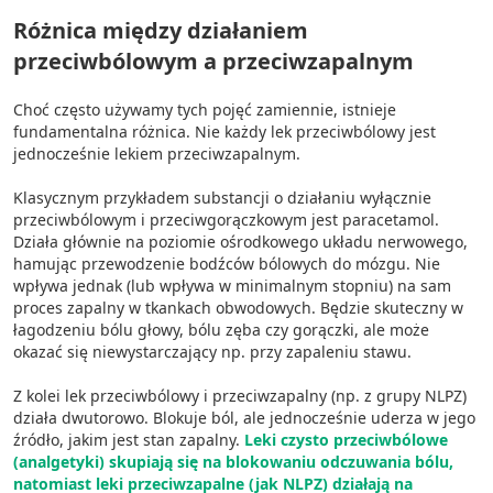
Różnica między działaniem
przeciwbólowym a przeciwzapalnym
Choć często używamy tych pojęć zamiennie, istnieje
fundamentalna różnica. Nie każdy lek przeciwbólowy jest
jednocześnie lekiem przeciwzapalnym.
Klasycznym przykładem substancji o działaniu wyłącznie
przeciwbólowym i przeciwgorączkowym jest paracetamol.
Działa głównie na poziomie ośrodkowego układu nerwowego,
hamując przewodzenie bodźców bólowych do mózgu. Nie
wpływa jednak (lub wpływa w minimalnym stopniu) na sam
proces zapalny w tkankach obwodowych. Będzie skuteczny w
łagodzeniu bólu głowy, bólu zęba czy gorączki, ale może
okazać się niewystarczający np. przy zapaleniu stawu.
Z kolei lek przeciwbólowy i przeciwzapalny (np. z grupy NLPZ)
działa dwutorowo. Blokuje ból, ale jednocześnie uderza w jego
źródło, jakim jest stan zapalny.
Leki czysto przeciwbólowe
(analgetyki) skupiają się na blokowaniu odczuwania bólu,
natomiast leki przeciwzapalne (jak NLPZ) działają na