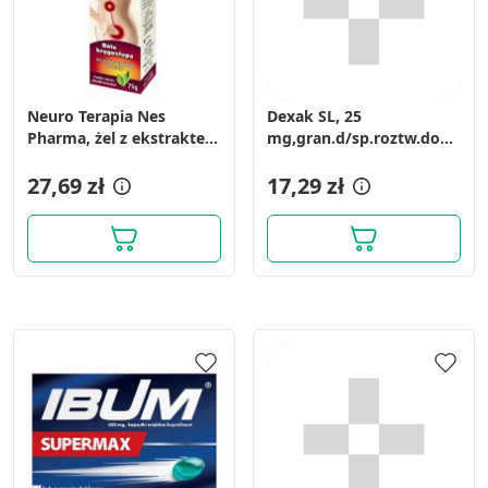
Neuro Terapia Nes
Dexak SL, 25
Pharma, żel z ekstraktem
mg,gran.d/sp.roztw.dou,
z goździka korzennego,
(i.row)InPh,Hiszp,20szt
75 g
27,69 zł
17,29 zł