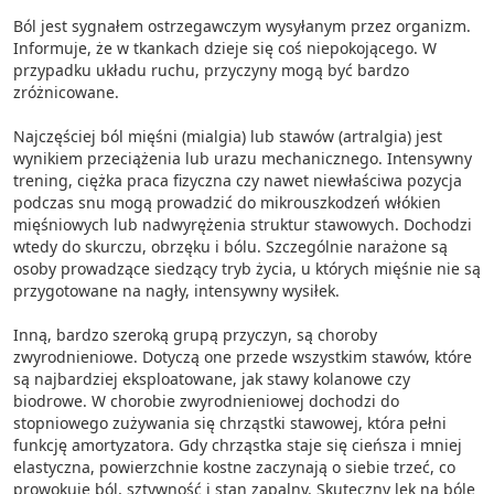
Ból jest sygnałem ostrzegawczym wysyłanym przez organizm.
Informuje, że w tkankach dzieje się coś niepokojącego. W
przypadku układu ruchu, przyczyny mogą być bardzo
zróżnicowane.
Najczęściej ból mięśni (mialgia) lub stawów (artralgia) jest
wynikiem przeciążenia lub urazu mechanicznego. Intensywny
trening, ciężka praca fizyczna czy nawet niewłaściwa pozycja
podczas snu mogą prowadzić do mikrouszkodzeń włókien
mięśniowych lub nadwyrężenia struktur stawowych. Dochodzi
wtedy do skurczu, obrzęku i bólu. Szczególnie narażone są
osoby prowadzące siedzący tryb życia, u których mięśnie nie są
przygotowane na nagły, intensywny wysiłek.
Inną, bardzo szeroką grupą przyczyn, są choroby
zwyrodnieniowe. Dotyczą one przede wszystkim stawów, które
są najbardziej eksploatowane, jak stawy kolanowe czy
biodrowe. W chorobie zwyrodnieniowej dochodzi do
stopniowego zużywania się chrząstki stawowej, która pełni
funkcję amortyzatora. Gdy chrząstka staje się cieńsza i mniej
elastyczna, powierzchnie kostne zaczynają o siebie trzeć, co
prowokuje ból, sztywność i stan zapalny. Skuteczny lek na bóle