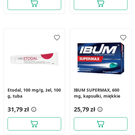
Funkcje specjalne IAB:
Użycie dokładnych danych
geolokalizacyjnych
Identyfikowanie urządzeń na podstawie
aktywnie żądanych informacji
Cele przetwarzania inne niż IAB:
Niezbędne
Wydajność (Performance)
Reklama / śledzenie
Etodal, 100 mg/g, żel, 100
IBUM SUPERMAX, 600
g, tuba
mg, kapsułki, miękkie
31,79 zł
25,79 zł