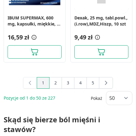
IBUM SUPERMAX, 600
Dexak, 25 mg, tabl.powl.,
mg, kapsułki, miękkie, 10
(i.row),MDZ,Hiszp, 10 szt
szt.
16,59 zł
9,49 zł
1
2
3
4
5
You're currently reading page
Page
Page
Page
Page
Pozycje od
1
do
50
ze
227
Pokaż
Skąd się bierze ból mięśni i
stawów?