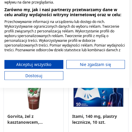
wpływu na dane przeglądania.
powlekane, 100 szt.
tabletki, 10 szt.
Zarówno my, jak i nasi partnerzy przetwarzamy dane w
celu analizy wydajności witryny internetowej oraz w celu:
54,29 zł
12,59 zł
Przechowywanie informacji na urządzeniu lub dostęp do nich.
Wykorzystywanie ograniczonych danych do wyboru reklam. Tworzenie
profili związanych z personalizacją reklam. Wykorzystanie profili do
wyboru spersonalizowanych reklam. Tworzenie profili z myślą o
personalizacji treści. Wykorzystywanie profili w doborze
spersonalizowanych treści. Pomiar wydajności reklam. Pomiar wydajności
treści. Poznawanie odbiorców dzięki statystyce lub kombinacji danych z
różnych źródeł. Opracowywanie i ulepszanie usług. Wykorzystywanie
ograniczonych danych do wyboru treści.
Dane mogą być udostępniane poza Unię Europejską i wysyłane do USA.
Akceptuj wszystko
Nie zgadzam się
Twoja zgoda i polityka cookie dotyczą wyłącznie tej witryny/aplikacji.
Dostosuj
Wyświetl listę partnerów (11 dostawców IAB)
Używamy Twoich danych w następujących celach:
Cele przetwarzania IAB:
Przechowywanie informacji na urządzeniu
lub dostęp do nich
Gorvita, żel z
Itami, 140 mg, plastry
Wykorzystywanie ograniczonych danych do
kasztanowcem,
lecznicze, 10 szt.
wyboru reklam
miłorzębem i babką