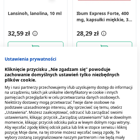
Lansinoh, lanolina, 10 ml
Ibum Express Forte, 400
mg, kapsułki miękkie, 36
szt.
32,59 zł
28,29 zł
Ustawienia prywatności
Kliknięcie przycisku „Nie zgadzam się” powoduje
zachowanie domyślnych ustawień tylko niezbędnych
plików cookie.
My i nasi partnerzy przechowujemy i/lub uzyskujemy dostęp do informacji
na urządzeniu, takich jak unikalne identyfikatory w cookie i innych
pamięciach przeglądarki w celu przetwarzania danych osobowych.
Niektórzy dostawcy mogą przetwarzać Twoje dane osobowe na
podstawie uzasadnionego interesu, aby sprzeciwić się temu, otwórz
„Ustawienia”. Możesz zaakceptować, odrzucić lub zarządzać swoimi
ustawieniami, klikając przycisk „Zarządzaj ustawieniami” lub w dowolnym
momencie, klikając przycisk odcisku palca w lewym dolnym rogu witryny.
Aby wycofać zgodę kliknij odcisk palca lub link w stopce serwisu i kliknij
pozycję Moje dane, na tej stronie możesz wycofać swoją zgodę. Te
wybory zostaną zasygnalizowane naszym partnerom i nie będą miały
Apap, 500 mg, tabletki
Opokan Max, 15 mg,