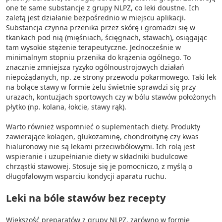
one te same substancje z grupy NLPZ, co leki doustne. Ich
zaletą jest działanie bezpośrednio w miejscu aplikacji.
Substancja czynna przenika przez skórę i gromadzi się w
tkankach pod nią (mięśniach, ścięgnach, stawach), osiągając
tam wysokie stężenie terapeutyczne. Jednocześnie w
minimalnym stopniu przenika do krążenia ogólnego. To
znacznie zmniejsza ryzyko ogólnoustrojowych działań
niepożądanych, np. ze strony przewodu pokarmowego. Taki lek
na bolące stawy w formie żelu świetnie sprawdzi się przy
urazach, kontuzjach sportowych czy w bólu stawów położonych
płytko (np. kolana, łokcie, stawy rąk).
Warto również wspomnieć o suplementach diety. Produkty
zawierające kolagen, glukozaminę, chondroitynę czy kwas
hialuronowy nie są lekami przeciwbólowymi. Ich rolą jest
wspieranie i uzupełnianie diety w składniki budulcowe
chrząstki stawowej. Stosuje się je pomocniczo, z myślą o
długofalowym wsparciu kondycji aparatu ruchu.
Leki na bóle stawów bez recepty
Większość preparatów z grupy NLPZ, zarówno w formie