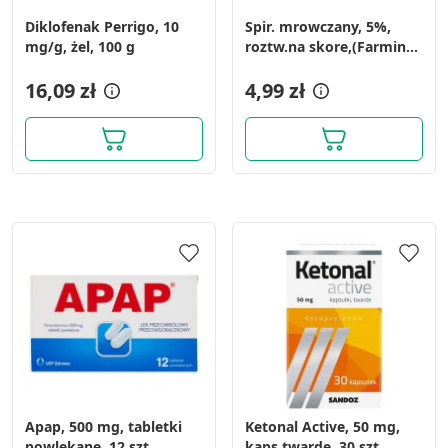
Diklofenak Perrigo, 10
Spir. mrowczany, 5%,
mg/g, żel, 100 g
roztw.na skore,(Farmina),
50 g
16,09 zł
4,99 zł
Apap, 500 mg, tabletki
Ketonal Active, 50 mg,
powlekane, 12 szt.
kaps.twarde, 30 szt