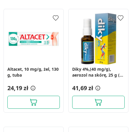
Altacet, 10 mg/g, żel, 130
Diky 4%,(40 mg/g),
g, tuba
aerozol na skórę, 25 g (30
ml)
24,19 zł
41,69 zł