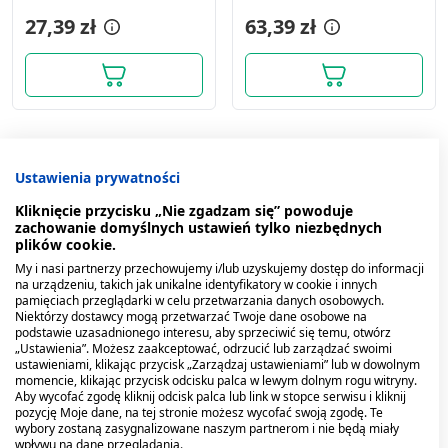
wysokiej zawartości
selenu 5,7 g, tabletki, 20
27,39 zł
63,39 zł
szt.
Ustawienia prywatności
Kliknięcie przycisku „Nie zgadzam się” powoduje
zachowanie domyślnych ustawień tylko niezbędnych
plików cookie.
My i nasi partnerzy przechowujemy i/lub uzyskujemy dostęp do informacji
na urządzeniu, takich jak unikalne identyfikatory w cookie i innych
pamięciach przeglądarki w celu przetwarzania danych osobowych.
Niektórzy dostawcy mogą przetwarzać Twoje dane osobowe na
podstawie uzasadnionego interesu, aby sprzeciwić się temu, otwórz
„Ustawienia”. Możesz zaakceptować, odrzucić lub zarządzać swoimi
Zurawina 100%, sok, z
Aloes, 100%, sok, z
ustawieniami, klikając przycisk „Zarządzaj ustawieniami” lub w dowolnym
momencie, klikając przycisk odcisku palca w lewym dolnym rogu witryny.
owocow zurawin, 490 ml
aloesu z miazsz,
Aby wycofać zgodę kliknij odcisk palca lub link w stopce serwisu i kliknij
(Oleofarm),1000 ml
pozycję Moje dane, na tej stronie możesz wycofać swoją zgodę. Te
34,09 zł
35,09 zł
wybory zostaną zasygnalizowane naszym partnerom i nie będą miały
wpływu na dane przeglądania.