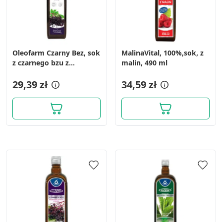
Oleofarm Czarny Bez, sok
MalinaVital, 100%,sok, z
z czarnego bzu z
malin, 490 ml
witaminą C, płyn, 490 ml
29,39 zł
34,59 zł