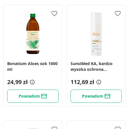
Funkcje specjalne IAB:
Użycie dokładnych danych
geolokalizacyjnych
Identyfikowanie urządzeń na podstawie
aktywnie żądanych informacji
Cele przetwarzania inne niż IAB:
Niezbędne
Wydajność (Performance)
Bonatium Aloes sok 1000
SunsiMed KA, bardzo
ml
wysoka ochrona
Reklama / śledzenie
UVA/UVB, 80 ml
24,99 zł
112,69 zł
Powiadom
Powiadom