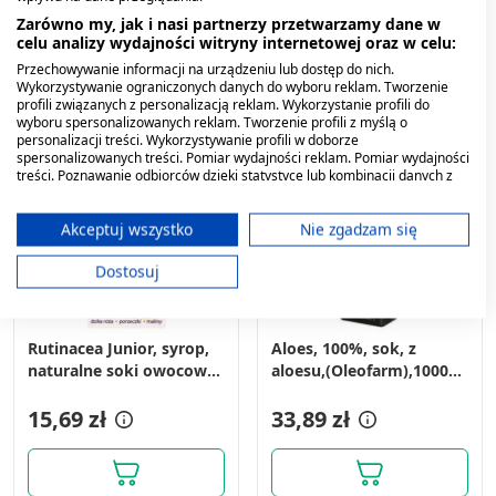
Zarówno my, jak i nasi partnerzy przetwarzamy dane w
celu analizy wydajności witryny internetowej oraz w celu:
Przechowywanie informacji na urządzeniu lub dostęp do nich.
Wykorzystywanie ograniczonych danych do wyboru reklam. Tworzenie
profili związanych z personalizacją reklam. Wykorzystanie profili do
wyboru spersonalizowanych reklam. Tworzenie profili z myślą o
personalizacji treści. Wykorzystywanie profili w doborze
spersonalizowanych treści. Pomiar wydajności reklam. Pomiar wydajności
treści. Poznawanie odbiorców dzięki statystyce lub kombinacji danych z
różnych źródeł. Opracowywanie i ulepszanie usług. Wykorzystywanie
ograniczonych danych do wyboru treści.
Dane mogą być udostępniane poza Unię Europejską i wysyłane do USA.
Akceptuj wszystko
Nie zgadzam się
Twoja zgoda i polityka cookie dotyczą wyłącznie tej witryny/aplikacji.
Dostosuj
Wyświetl listę partnerów (11 dostawców IAB)
Używamy Twoich danych w następujących celach:
Cele przetwarzania IAB:
Rutinacea Junior, syrop,
Aloes, 100%, sok, z
naturalne soki owocowe,
aloesu,(Oleofarm),1000
Przechowywanie informacji na urządzeniu
lub dostęp do nich
100 ml
ml
15,69 zł
33,89 zł
Wykorzystywanie ograniczonych danych do
wyboru reklam