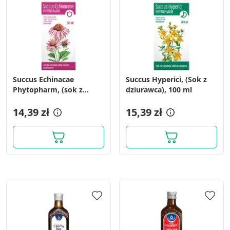
Succus Echinacae
Succus Hyperici, (Sok z
Phytopharm, (sok z
dziurawca), 100 ml
jeżówki), płyn doustny,
50 ml
14,39 zł
15,39 zł