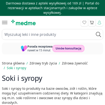
Darmowa dostawa z apteki wysyłkowej od 169 zł |
Portal do
rezerwacji w aptekach stacjonarnych i zakupów w aptece
wysyłkowej.
Skip to Content
Koszyk
Wyszukaj leki i inne produkty
Porada receptowa
Umów konsultację
nawet w 15 minut
Strona główna
/
Zdrowy tryb życia
/
Zdrowa żywność
/
Soki i syropy
Soki i syropy
Soki i syropy to produkty na bazie owoców, ziół i roślin, które
mogą być uzupełnieniem codziennej diety. W kategorii znajdują
się m.in. soki roślinne i owocowe oraz syropy dla dzieci i
dorosłych.