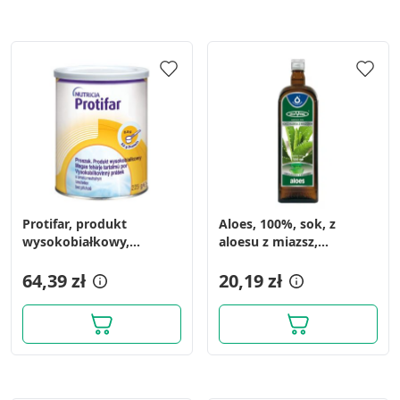
Protifar, produkt
Aloes, 100%, sok, z
wysokobiałkowy,
aloesu z miazsz,
proszek o smaku
(Oleofarm), 500 ml
neutralnym, 225 g
64,39 zł
20,19 zł