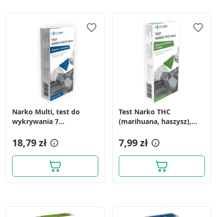
Narko Multi, test do
Test Narko THC
wykrywania 7
(marihuana, haszysz),
narkotyków w moczu, 1
test do wykrywania
szt.
18,79 zł
narkotyków w moczu, 1
7,99 zł
szt.