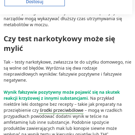
czas wykrywalności wpływa również funkcjonowanie nerek i
Dostosuj
Wyświetl listę partnerów (11 dostawców IAB)
wątroby, które odpowiadają za metabolizm i wydalanie
substancji z organizmu. Osoby z zaburzeniami pracy tych
Używamy Twoich danych w następujących celach:
narządów mogą wykazywać dłuższy czas utrzymywania się
Cele przetwarzania IAB:
metabolitów w moczu.
Przechowywanie informacji na urządzeniu
lub dostęp do nich
Czy test narkotykowy może się
mylić
Wykorzystywanie ograniczonych danych do
wyboru reklam
Tak – testy narkotykowe, zwłaszcza te do użytku domowego, nie
Tworzenie profili w celu
są wolne od błędów. Wyróżnia się dwa rodzaje
spersonalizowanych reklam
nieprawidłowych wyników: fałszywie pozytywne i fałszywie
negatywne.
Wykorzystanie profili do wyboru
spersonalizowanych reklam
Wynik fałszywie pozytywny może pojawić się na skutek
reakcji krzyżowej z innymi substancjami
. Na przykład
Tworzenie profili w celu personalizacji treści
niektóre leki dostępne bez recepty – takie jak preparaty na
przeziębienie czy
środki przeciwbólowe
– mogą w rzadkich
Wykorzystywanie profili w celu doboru
przypadkach powodować dodatni wynik w teście na
spersonalizowanych treści
amfetaminę lub inne substancje. Podobnie spożycie
produktów zawierających mak lub konopie siewne może
Pomiar efektywności reklam
wpłynąć na wynik testu w kierunku opiatów lub THC.