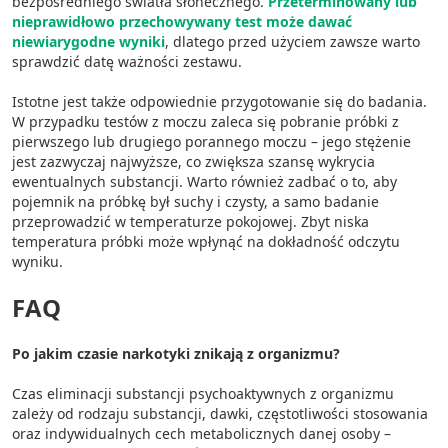
bezpośredniego światła słonecznego.
Przeterminowany lub
nieprawidłowo przechowywany test może dawać
niewiarygodne wyniki
, dlatego przed użyciem zawsze warto
sprawdzić datę ważności zestawu.
Istotne jest także odpowiednie przygotowanie się do badania.
W przypadku testów z moczu zaleca się pobranie próbki z
pierwszego lub drugiego porannego moczu – jego stężenie
jest zazwyczaj najwyższe, co zwiększa szansę wykrycia
ewentualnych substancji. Warto również zadbać o to, aby
pojemnik na próbkę był suchy i czysty, a samo badanie
przeprowadzić w temperaturze pokojowej. Zbyt niska
temperatura próbki może wpłynąć na dokładność odczytu
wyniku.
FAQ
Po jakim czasie narkotyki znikają z organizmu?
Czas eliminacji substancji psychoaktywnych z organizmu
zależy od rodzaju substancji, dawki, częstotliwości stosowania
oraz indywidualnych cech metabolicznych danej osoby –