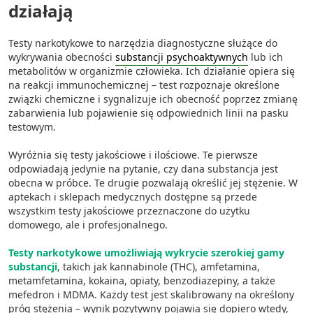
działają
Testy narkotykowe to narzędzia diagnostyczne służące do
wykrywania obecności
substancji psychoaktywnych
lub ich
metabolitów w organizmie człowieka. Ich działanie opiera się
na reakcji immunochemicznej – test rozpoznaje określone
związki chemiczne i sygnalizuje ich obecność poprzez zmianę
zabarwienia lub pojawienie się odpowiednich linii na pasku
testowym.
Wyróżnia się testy jakościowe i ilościowe. Te pierwsze
odpowiadają jedynie na pytanie, czy dana substancja jest
obecna w próbce. Te drugie pozwalają określić jej stężenie. W
aptekach i sklepach medycznych dostępne są przede
wszystkim testy jakościowe przeznaczone do użytku
domowego, ale i profesjonalnego.
Testy narkotykowe umożliwiają wykrycie szerokiej gamy
substancji
, takich jak kannabinole (THC), amfetamina,
metamfetamina, kokaina, opiaty, benzodiazepiny, a także
mefedron i MDMA. Każdy test jest skalibrowany na określony
próg stężenia – wynik pozytywny pojawia się dopiero wtedy,