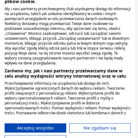
wykrywa substancje
plików cookie.
My i nasi partnerzy przechowujemy i/lub uzyskujemy dostęp do informacji
na urządzeniu, takich jak unikalne identyfikatory w cookie i innych
Czas wykrywalności substancji psychoaktywnych zależy od
pamięciach przeglądarki w celu przetwarzania danych osobowych.
wielu czynników: rodzaju substancji, sposobu jej przyjęcia,
Niektórzy dostawcy mogą przetwarzać Twoje dane osobowe na
dawki, częstotliwości używania, a także indywidualnych cech
podstawie uzasadnionego interesu, aby sprzeciwić się temu, otwórz
„Ustawienia”. Możesz zaakceptować, odrzucić lub zarządzać swoimi
organizmu, takich jak metabolizm, masa ciała czy stan
ustawieniami, klikając przycisk „Zarządzaj ustawieniami” lub w dowolnym
nawodnienia.
momencie, klikając przycisk odcisku palca w lewym dolnym rogu witryny.
Aby wycofać zgodę kliknij odcisk palca lub link w stopce serwisu i kliknij
W przypadku testów z moczu orientacyjne okna detekcji
pozycję Moje dane, na tej stronie możesz wycofać swoją zgodę. Te
wybory zostaną zasygnalizowane naszym partnerom i nie będą miały
wyglądają następująco: THC można wykryć u osoby
wpływu na dane przeglądania.
okazjonalnie sięgającej po konopie przez 3–4 dni, natomiast u
Zarówno my, jak i nasi partnerzy przetwarzamy dane w
osób regularnie stosujących – nawet przez kilka tygodni.
celu analizy wydajności witryny internetowej oraz w celu:
Amfetamina i metamfetamina pozostają wykrywalne zazwyczaj
przez 2–4 dni. Kokaina i jej metabolity – przez 2–3 dni. Opiaty –
Przechowywanie informacji na urządzeniu lub dostęp do nich.
Wykorzystywanie ograniczonych danych do wyboru reklam. Tworzenie
przez 2–4 dni. Benzodiazepiny – od kilku dni do nawet kilku
profili związanych z personalizacją reklam. Wykorzystanie profili do
tygodni, zależnie od konkretnego preparatu. Mefedron w
wyboru spersonalizowanych reklam. Tworzenie profili z myślą o
teście narkotykowym z moczu wykrywalny jest zazwyczaj przez
personalizacji treści. Wykorzystywanie profili w doborze
2–3 dni od ostatniego zażycia.
spersonalizowanych treści. Pomiar wydajności reklam. Pomiar wydajności
treści. Poznawanie odbiorców dzięki statystyce lub kombinacji danych z
różnych źródeł. Opracowywanie i ulepszanie usług. Wykorzystywanie
Warto pamiętać, że powyższe wartości mają charakter
ograniczonych danych do wyboru treści.
orientacyjny. Indywidualne wyniki mogą się różnić, dlatego nie
Dane mogą być udostępniane poza Unię Europejską i wysyłane do USA.
Akceptuj wszystko
Nie zgadzam się
należy traktować ich jako pewnej prognozy wyniku badania. Na
Twoja zgoda i polityka cookie dotyczą wyłącznie tej witryny/aplikacji.