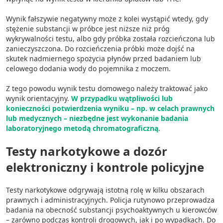
Pomiar efektywności treści
Wynik fałszywie negatywny może z kolei wystąpić wtedy, gdy
stężenie substancji w próbce jest niższe niż próg
Rozumienie odbiorców dzięki statystyce lub
wykrywalności testu, albo gdy próbka została rozcieńczona lub
kombinacji danych z różnych źródeł
zanieczyszczona. Do rozcieńczenia próbki może dojść na
skutek nadmiernego spożycia płynów przed badaniem lub
Rozwój i ulepszanie usług
celowego dodania wody do pojemnika z moczem.
Wykorzystywanie ograniczonych danych do
Z tego powodu wynik testu domowego należy traktować jako
wyboru treści
wynik orientacyjny.
W przypadku wątpliwości lub
Funkcje specjalne IAB:
konieczności potwierdzenia wyniku – np. w celach prawnych
lub medycznych – niezbędne jest wykonanie badania
Użycie dokładnych danych
laboratoryjnego metodą chromatograficzną
.
geolokalizacyjnych
Testy narkotykowe a dozór
Identyfikowanie urządzeń na podstawie
aktywnie żądanych informacji
elektroniczny i kontrole policyjne
Cele przetwarzania inne niż IAB:
Niezbędne
Testy narkotykowe odgrywają istotną rolę w kilku obszarach
prawnych i administracyjnych. Policja rutynowo przeprowadza
badania na obecność substancji psychoaktywnych u kierowców
Wydajność (Performance)
– zarówno podczas kontroli drogowych, jak i po wypadkach. Do