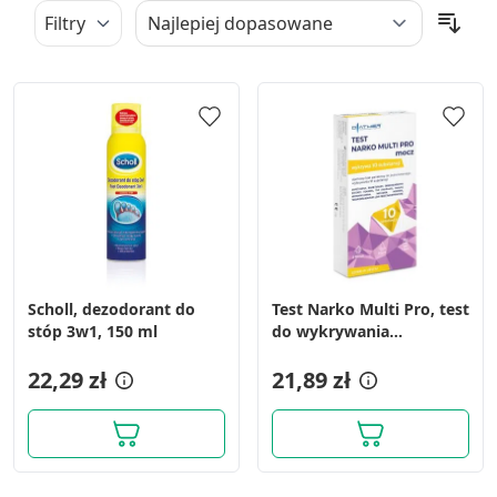
Filtry
Scholl, dezodorant do
Test Narko Multi Pro, test
stóp 3w1, 150 ml
do wykrywania
narkotyków w moczu, 1
22,29 zł
szt.
21,89 zł