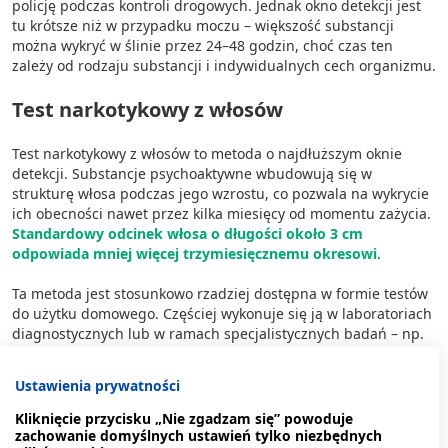
policję podczas kontroli drogowych. Jednak okno detekcji jest
tu krótsze niż w przypadku moczu – większość substancji
można wykryć w ślinie przez 24–48 godzin, choć czas ten
zależy od rodzaju substancji i indywidualnych cech organizmu.
Test narkotykowy z włosów
Test narkotykowy z włosów to metoda o najdłuższym oknie
detekcji. Substancje psychoaktywne wbudowują się w
strukturę włosa podczas jego wzrostu, co pozwala na wykrycie
ich obecności nawet przez kilka miesięcy od momentu zażycia.
Standardowy odcinek włosa o długości około 3 cm
odpowiada mniej więcej trzymiesięcznemu okresowi
.
Ta metoda jest stosunkowo rzadziej dostępna w formie testów
do użytku domowego. Częściej wykonuje się ją w laboratoriach
diagnostycznych lub w ramach specjalistycznych badań – np.
w postępowaniach sądowych lub przy ubieganiu się o
określone stanowiska zawodowe.
Ustawienia prywatności
Po jakim czasie test narkotykowy
Kliknięcie przycisku „Nie zgadzam się” powoduje
zachowanie domyślnych ustawień tylko niezbędnych