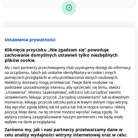
Zobacz inne produkty
Ustawienia prywatności
Kliknięcie przycisku „Nie zgadzam się” powoduje
zachowanie domyślnych ustawień tylko niezbędnych
plików cookie.
My i nasi partnerzy przechowujemy i/lub uzyskujemy dostęp do informacji
na urządzeniu, takich jak unikalne identyfikatory w cookie i innych
pamięciach przeglądarki w celu przetwarzania danych osobowych.
Niektórzy dostawcy mogą przetwarzać Twoje dane osobowe na
podstawie uzasadnionego interesu, aby sprzeciwić się temu, otwórz
„Ustawienia”. Możesz zaakceptować, odrzucić lub zarządzać swoimi
ustawieniami, klikając przycisk „Zarządzaj ustawieniami” lub w dowolnym
momencie, klikając przycisk odcisku palca w lewym dolnym rogu witryny.
Aby wycofać zgodę kliknij odcisk palca lub link w stopce serwisu i kliknij
pozycję Moje dane, na tej stronie możesz wycofać swoją zgodę. Te
Vinilinum, balsam
Alantan Plus, (20 mg + 50
wybory zostaną zasygnalizowane naszym partnerom i nie będą miały
wpływu na dane przeglądania.
Szostakowskiego, 100 g
mg)/g, krem, 100 g
(tuba)
Zarówno my, jak i nasi partnerzy przetwarzamy dane w
celu analizy wydajności witryny internetowej oraz w celu:
37,89 zł
23,99 zł