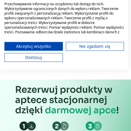
Przechowywanie informacji na urządzeniu lub dostęp do nich.
Wykorzystywanie ograniczonych danych do wyboru reklam. Tworzenie
profili związanych z personalizacją reklam. Wykorzystanie profili do
wyboru spersonalizowanych reklam. Tworzenie profili z myślą o
personalizacji treści. Wykorzystywanie profili w doborze
spersonalizowanych treści. Pomiar wydajności reklam. Pomiar wydajności
treści. Poznawanie odbiorców dzięki statystyce lub kombinacji danych z
różnych źródeł. Opracowywanie i ulepszanie usług. Wykorzystywanie
ograniczonych danych do wyboru treści.
Dane mogą być udostępniane poza Unię Europejską i wysyłane do USA.
Akceptuj wszystko
Nie zgadzam się
Twoja zgoda i polityka cookie dotyczą wyłącznie tej witryny/aplikacji.
Dostosuj
Wyświetl listę partnerów (11 dostawców IAB)
Używamy Twoich danych w następujących celach:
Cele przetwarzania IAB:
Przechowywanie informacji na urządzeniu
lub dostęp do nich
Wykorzystywanie ograniczonych danych do
wyboru reklam
Tworzenie profili w celu
spersonalizowanych reklam