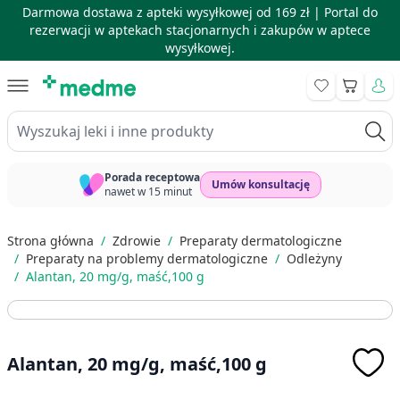
Darmowa dostawa z apteki wysyłkowej od 169 zł |
Portal do
rezerwacji w aptekach stacjonarnych i zakupów w aptece
wysyłkowej.
Skip to Content
Koszyk
Wyszukaj leki i inne produkty
Porada receptowa
Umów konsultację
nawet w 15 minut
Strona główna
/
Zdrowie
/
Preparaty dermatologiczne
/
Preparaty na problemy dermatologiczne
/
Odleżyny
/
Alantan, 20 mg/g, maść,100 g
Alantan, 20 mg/g, maść,100 g