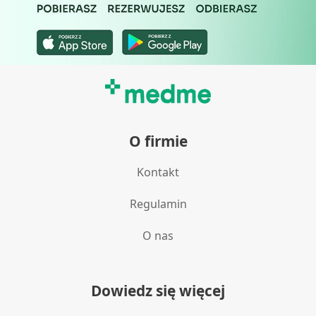
Wykorzystanie profili do wyboru
spersonalizowanych reklam
Tworzenie profili w celu personalizacji treści
Wykorzystywanie profili w celu doboru
spersonalizowanych treści
Pomiar efektywności reklam
O firmie
Pomiar efektywności treści
Kontakt
Rozumienie odbiorców dzięki statystyce lub
kombinacji danych z różnych źródeł
Regulamin
Rozwój i ulepszanie usług
O nas
Wykorzystywanie ograniczonych danych do
wyboru treści
Funkcje specjalne IAB:
Dowiedz się więcej
Użycie dokładnych danych