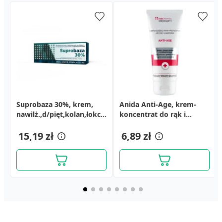
Suprobaza 30%, krem,
Anida Anti-Age, krem-
nawilż.,d/pięt,kolan,łokci,rąk,
koncentrat do rąk i
30 g
paznokci, 100 ml
15,19 zł
6,89 zł