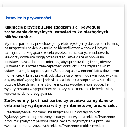
Spis treści
Ustawienia prywatności
Opis produktu
Kliknięcie przycisku „Nie zgadzam się” powoduje
zachowanie domyślnych ustawień tylko niezbędnych
plików cookie.
Kiedy stosować produkt?
My i nasi partnerzy przechowujemy i/lub uzyskujemy dostęp do informacji
na urządzeniu, takich jak unikalne identyfikatory w cookie i innych
Dawkowanie
pamięciach przeglądarki w celu przetwarzania danych osobowych.
Niektórzy dostawcy mogą przetwarzać Twoje dane osobowe na
podstawie uzasadnionego interesu, aby sprzeciwić się temu, otwórz
Przeciwwskazania. Kto nie powinien
Anida Anti-Age, krem-
Anida, krem do rąk,
„Ustawienia”. Możesz zaakceptować, odrzucić lub zarządzać swoimi
ustawieniami, klikając przycisk „Zarządzaj ustawieniami” lub w dowolnym
przyjmować produktu?
koncentrat do rąk i
glicerynowo-migdałowy,
momencie, klikając przycisk odcisku palca w lewym dolnym rogu witryny.
paznokci, 100 ml
125 ml
Aby wycofać zgodę kliknij odcisk palca lub link w stopce serwisu i kliknij
6,89 zł
5,29 zł
pozycję Moje dane, na tej stronie możesz wycofać swoją zgodę. Te
Pokaż więcej
wybory zostaną zasygnalizowane naszym partnerom i nie będą miały
wpływu na dane przeglądania.
Zarówno my, jak i nasi partnerzy przetwarzamy dane w
Opis produktu
celu analizy wydajności witryny internetowej oraz w celu:
Przechowywanie informacji na urządzeniu lub dostęp do nich.
Wykorzystywanie ograniczonych danych do wyboru reklam. Tworzenie
Kosmetyk zawiera naturalne
wyciągi z aloesu i
profili związanych z personalizacją reklam. Wykorzystanie profili do
nagietka,
które poprawiają jędrność, elastyczność
wyboru spersonalizowanych reklam. Tworzenie profili z myślą o