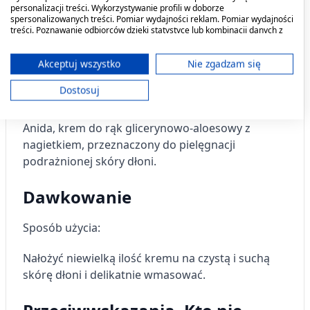
personalizacji treści. Wykorzystywanie profili w doborze
skóry oraz łagodzą wszelkie podrażnienia. W
spersonalizowanych treści. Pomiar wydajności reklam. Pomiar wydajności
efekcie skóra jest nawilżona, zregenerowana.
treści. Poznawanie odbiorców dzięki statystyce lub kombinacji danych z
różnych źródeł. Opracowywanie i ulepszanie usług. Wykorzystywanie
Krem chroni przed negatywnym wpływem
ograniczonych danych do wyboru treści.
detergentów na skórę.
Dane mogą być udostępniane poza Unię Europejską i wysyłane do USA.
Akceptuj wszystko
Nie zgadzam się
Twoja zgoda i polityka cookie dotyczą wyłącznie tej witryny/aplikacji.
Dostosuj
Kiedy stosować produkt?
Wyświetl listę partnerów (11 dostawców IAB)
Używamy Twoich danych w następujących celach:
Anida, krem do rąk glicerynowo-aloesowy z
Cele przetwarzania IAB:
nagietkiem,
przeznaczony do pielęgnacji
Przechowywanie informacji na urządzeniu
podrażnionej skóry dłoni.
lub dostęp do nich
Dawkowanie
Wykorzystywanie ograniczonych danych do
wyboru reklam
Sposób użycia:
Tworzenie profili w celu
spersonalizowanych reklam
Nałożyć niewielką ilość kremu na czystą i suchą
skórę dłoni i delikatnie wmasować.
Wykorzystanie profili do wyboru
spersonalizowanych reklam