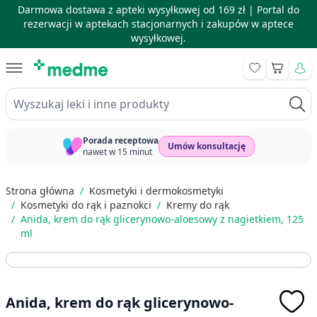
Darmowa dostawa z apteki wysyłkowej od 169 zł |
Portal do
rezerwacji w aptekach stacjonarnych i zakupów w aptece
wysyłkowej.
Skip to Content
Koszyk
Wyszukaj leki i inne produkty
Porada receptowa
Umów konsultację
nawet w 15 minut
Strona główna
/
Kosmetyki i dermokosmetyki
/
Kosmetyki do rąk i paznokci
/
Kremy do rąk
/
Anida, krem do rąk glicerynowo-aloesowy z nagietkiem, 125
ml
Anida, krem do rąk glicerynowo-