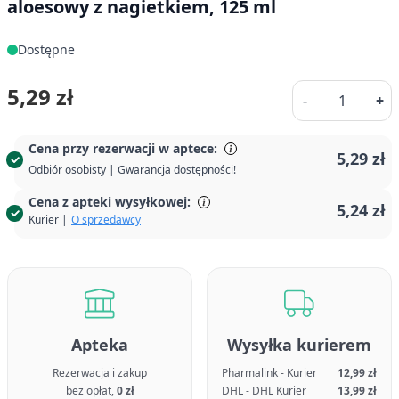
aloesowy z nagietkiem, 125 ml
Dostępne
Ilość
5,29 zł
-
+
Cena przy rezerwacji w aptece:
5,29 zł
Odbiór osobisty | Gwarancja dostępności!
Cena z apteki wysyłkowej:
5,24 zł
Kurier |
O sprzedawcy
Apteka
Wysyłka kurierem
Rezerwacja i zakup
Pharmalink - Kurier
12,99 zł
bez opłat,
0 zł
DHL - DHL Kurier
13,99 zł