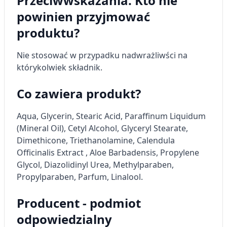
Przeciwwskazania. Kto nie
Tworzenie profili w celu personalizacji treści
powinien przyjmować
Wykorzystywanie profili w celu doboru
produktu?
spersonalizowanych treści
Pomiar efektywności reklam
Nie stosować w przypadku nadwrażliwści na
którykolwiek składnik.
Pomiar efektywności treści
Co zawiera produkt?
Rozumienie odbiorców dzięki statystyce lub
kombinacji danych z różnych źródeł
Aqua,
Glycerin
, Stearic Acid, Paraffinum Liquidum
Rozwój i ulepszanie usług
(Mineral Oil), Cetyl Alcohol, Glyceryl Stearate,
Dimethicone, Triethanolamine,
Calendula
Wykorzystywanie ograniczonych danych do
Officinalis Extract
,
Aloe Barbadensis
, Propylene
wyboru treści
Glycol, Diazolidinyl Urea, Methylparaben,
Funkcje specjalne IAB:
Propylparaben, Parfum, Linalool.
Użycie dokładnych danych
geolokalizacyjnych
Producent - podmiot
Identyfikowanie urządzeń na podstawie
odpowiedzialny
aktywnie żądanych informacji