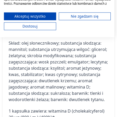
treści. Poznawanie odbiorców dzięki statystyce lub kombinacji danych z
sposób żywienia i zdrowy tryb życia. Suplementy
różnych źródeł. Opracowywanie i ulepszanie usług. Wykorzystywanie
diety powinny być przechowywane w sposób
ograniczonych danych do wyboru treści.
Dane mogą być udostępniane poza Unię Europejską i wysyłane do USA.
Akceptuj wszystko
Nie zgadzam się
niedostępny dla małych dzieci.
Twoja zgoda i polityka cookie dotyczą wyłącznie tej witryny/aplikacji.
Dostosuj
Wyświetl listę partnerów (11 dostawców IAB)
Co zawiera produkt?
Używamy Twoich danych w następujących celach:
Cele przetwarzania IAB:
Skład:
olej słonecznikowy; substancja słodząca:
mannitol; substancja utrzymująca wilgoć: glicerol;
Przechowywanie informacji na urządzeniu
lub dostęp do nich
żelatyna; skrobia modyfikowana; substancja
zagęszczająca: wosk pszczeli; emulgator; lecytyna;
Wykorzystywanie ograniczonych danych do
substancja słodząca: ksylitol; aromat jeżynowy;
wyboru reklam
kwas, stabilizator; kwas cytrynowy; substancja
zagęszczająca: dwutlenek krzemu; aromat
Tworzenie profili w celu
spersonalizowanych reklam
jagodowy; aromat malinowy; witamina D;
substancja słodząca: sukraloza; barwnik: tlenki i
Wykorzystanie profili do wyboru
wodorotlenki żelaza; barwnik: dwutlenek tytanu.
spersonalizowanych reklam
1 kapsułka zawiera: witamina D (cholekalcyferol)
Tworzenie profili w celu personalizacji treści