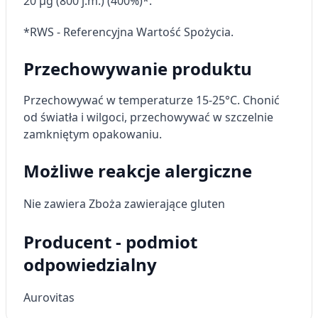
20 µg (800 j.m.) (400%)*.
Wykorzystywanie profili w celu doboru
spersonalizowanych treści
*RWS - Referencyjna Wartość Spożycia.
Pomiar efektywności reklam
Przechowywanie produktu
Pomiar efektywności treści
Przechowywać w temperaturze 15-25°C. Chonić
Rozumienie odbiorców dzięki statystyce lub
od światła i wilgoci, przechowywać w szczelnie
kombinacji danych z różnych źródeł
zamkniętym opakowaniu.
Rozwój i ulepszanie usług
Możliwe reakcje alergiczne
Wykorzystywanie ograniczonych danych do
wyboru treści
Nie zawiera Zboża zawierające gluten
Funkcje specjalne IAB:
Producent - podmiot
Użycie dokładnych danych
geolokalizacyjnych
odpowiedzialny
Identyfikowanie urządzeń na podstawie
aktywnie żądanych informacji
Aurovitas
Cele przetwarzania inne niż IAB: