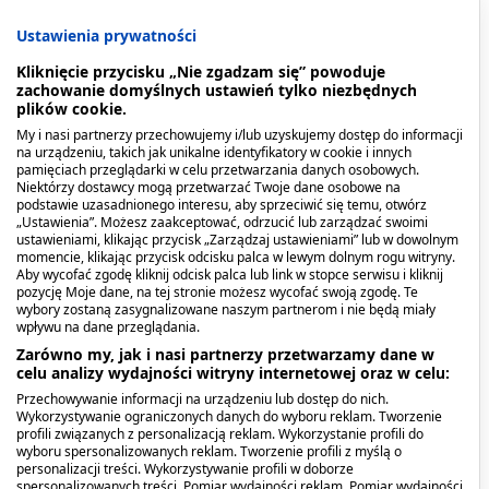
Zalecane spożycie:
Ustawienia prywatności
Dzieci od 3. roku życia i młodzież:
1 kapsułka do
Kliknięcie przycisku „Nie zgadzam się” powoduje
żucia dziennie lub według zaleceń lekarskich.
zachowanie domyślnych ustawień tylko niezbędnych
plików cookie.
Należy przebić folię blistra, aby wyjąć kapsułkę.
My i nasi partnerzy przechowujemy i/lub uzyskujemy dostęp do informacji
na urządzeniu, takich jak unikalne identyfikatory w cookie i innych
Kapsułka zawiera płyn i jest miękka, dlatego nie
pamięciach przeglądarki w celu przetwarzania danych osobowych.
zaleca się wyciskania jej z blistra.
Niektórzy dostawcy mogą przetwarzać Twoje dane osobowe na
podstawie uzasadnionego interesu, aby sprzeciwić się temu, otwórz
„Ustawienia”. Możesz zaakceptować, odrzucić lub zarządzać swoimi
Przeciwwskazania. Kto nie
ustawieniami, klikając przycisk „Zarządzaj ustawieniami” lub w dowolnym
momencie, klikając przycisk odcisku palca w lewym dolnym rogu witryny.
powinien przyjmować
Aby wycofać zgodę kliknij odcisk palca lub link w stopce serwisu i kliknij
pozycję Moje dane, na tej stronie możesz wycofać swoją zgodę. Te
produktu?
wybory zostaną zasygnalizowane naszym partnerom i nie będą miały
wpływu na dane przeglądania.
Zarówno my, jak i nasi partnerzy przetwarzamy dane w
Nie należy przekraczać zalecanej porcji do
celu analizy wydajności witryny internetowej oraz w celu:
spożycia w ciągu doby. Nie stosować preparatu w
Przechowywanie informacji na urządzeniu lub dostęp do nich.
przypadku nadwrażliwości na którykolwiek z jego
Wykorzystywanie ograniczonych danych do wyboru reklam. Tworzenie
składników. Suplement diety nie może być
profili związanych z personalizacją reklam. Wykorzystanie profili do
wyboru spersonalizowanych reklam. Tworzenie profili z myślą o
stosowany jako substytut (zamiennik)
personalizacji treści. Wykorzystywanie profili w doborze
zróżnicowanej diety. Zalecany jest zrównoważony
spersonalizowanych treści. Pomiar wydajności reklam. Pomiar wydajności