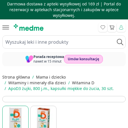
Darmowa dostawa z apteki wysyłkowej od 169 zł |
Portal do
rezerwacji w aptekach stacjonarnych i zakupów w aptece
wysyłkowej.
Skip to Content
Koszyk
Wyszukaj leki i inne produkty
Porada receptowa
Umów konsultację
nawet w 15 minut
Strona główna
/
Mama i dziecko
/
Witaminy i minerały dla dzieci
/
Witamina D
/
ApoD3 żujki, 800 j.m., kapsułki miękkie do żucia, 30 szt.